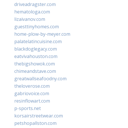
driveadragster.com
hematologa.com
lizaivanov.com
guesttinyhomes.com
home-plow-by-meyer.com
palatelatincuisine.com
blackdoglegacy.com
eatvivahouston.com
thebigshowok.com
chimeandstave.com
greatwallseafoodny.com
theloverose.com
gabriovoice.com
resinflowart.com
p-sports.net
korsairstreetwear.com
petshopallston.com