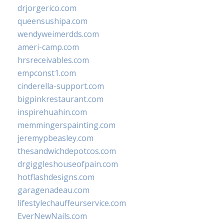
drjorgerico.com
queensushipa.com
wendyweimerdds.com
ameri-camp.com
hrsreceivables.com
empconst1.com
cinderella-support.com
bigpinkrestaurant.com
inspirehuahin.com
memmingerspainting.com
jeremypbeasley.com
thesandwichdepotcos.com
drgiggleshouseofpain.com
hotflashdesigns.com
garagenadeau.com
lifestylechauffeurservice.com
EverNewNails.com