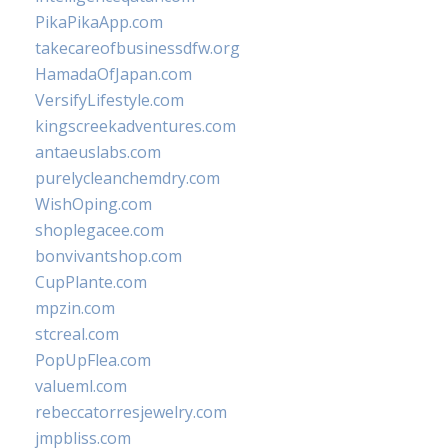
PikaPikaApp.com
takecareofbusinessdfw.org
HamadaOfJapan.com
VersifyLifestyle.com
kingscreekadventures.com
antaeuslabs.com
purelycleanchemdry.com
WishOping.com
shoplegacee.com
bonvivantshop.com
CupPlante.com
mpzin.com
stcreal.com
PopUpFlea.com
valueml.com
rebeccatorresjewelry.com
jmpbliss.com