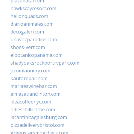
plazabatai.com
hawkscayresort.com
hellonquads.com
diarioanimales.com
decogaleri.com
unavozparadios.com
shoes-vert.com
elbotanicopanama.com
shadyoaksrockportrvpark.com
jccoinlaundry.com
kautorepair.com
marjaeswinebar.com
elmazatlanclinton.com
ideacoffeenyc.com
odieschillicothe.com
lacantinitagalesburg.com
pizzadeliverybristol.com
greenstarsmogcheck.com