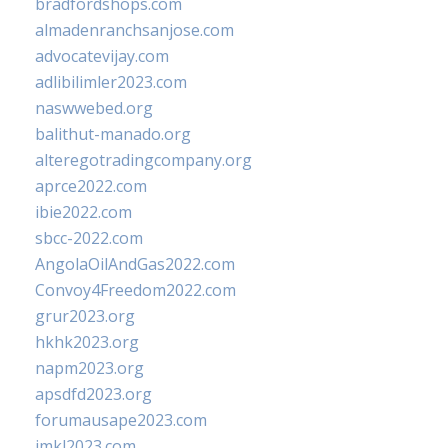
bradfordshops.com
almadenranchsanjose.com
advocatevijay.com
adlibilimler2023.com
naswwebed.org
balithut-manado.org
alteregotradingcompany.org
aprce2022.com
ibie2022.com
sbcc-2022.com
AngolaOilAndGas2022.com
Convoy4Freedom2022.com
grur2023.org
hkhk2023.org
napm2023.org
apsdfd2023.org
forumausape2023.com
imkl2023.com