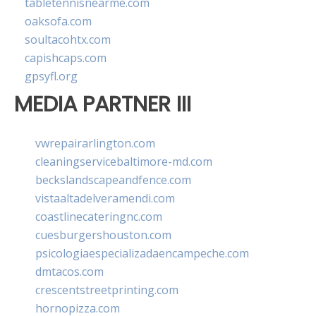
tabletennisnearme.com
oaksofa.com
soultacohtx.com
capishcaps.com
gpsyfl.org
MEDIA PARTNER III
vwrepairarlington.com
cleaningservicebaltimore-md.com
beckslandscapeandfence.com
vistaaltadelveramendi.com
coastlinecateringnc.com
cuesburgershouston.com
psicologiaespecializadaencampeche.com
dmtacos.com
crescentstreetprinting.com
hornopizza.com