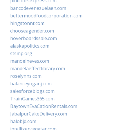
pidfloorsexpress.com
bancodevenezuelaen.com
bettermoodfoodcorporation.com
hingstonnt.com
chooseagender.com
hoverboardssale.com
alaskapolitics.com
stsmp.org
manoelneves.com
mandelaeffectlibrary.com
roselynns.com
balanceyoganj.com
salesforceblogs.com
TrainGames365.com
BaytownEvaCationRentals.com
JabalpurCakeDelivery.com
halobjd.com
intelligenceqatar.com