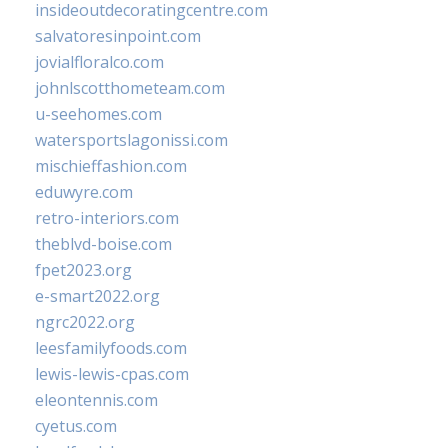
insideoutdecoratingcentre.com
salvatoresinpoint.com
jovialfloralco.com
johnlscotthometeam.com
u-seehomes.com
watersportslagonissi.com
mischieffashion.com
eduwyre.com
retro-interiors.com
theblvd-boise.com
fpet2023.org
e-smart2022.org
ngrc2022.org
leesfamilyfoods.com
lewis-lewis-cpas.com
eleontennis.com
cyetus.com