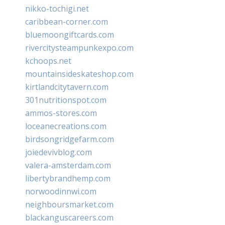
nikko-tochigi.net
caribbean-corner.com
bluemoongiftcards.com
rivercitysteampunkexpo.com
kchoops.net
mountainsideskateshop.com
kirtlandcitytavern.com
301nutritionspot.com
ammos-stores.com
loceanecreations.com
birdsongridgefarm.com
joiedevivblog.com
valera-amsterdam.com
libertybrandhemp.com
norwoodinnwi.com
neighboursmarket.com
blackanguscareers.com