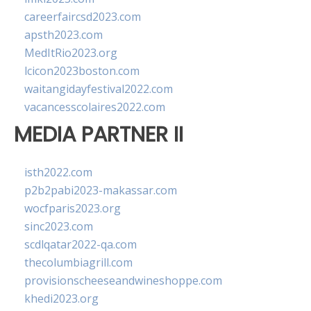
careerfaircsd2023.com
apsth2023.com
MedItRio2023.org
lcicon2023boston.com
waitangidayfestival2022.com
vacancesscolaires2022.com
MEDIA PARTNER II
isth2022.com
p2b2pabi2023-makassar.com
wocfparis2023.org
sinc2023.com
scdlqatar2022-qa.com
thecolumbiagrill.com
provisionscheeseandwineshoppe.com
khedi2023.org