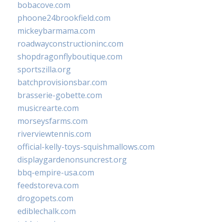
bobacove.com
phoone24brookfield.com
mickeybarmama.com
roadwayconstructioninc.com
shopdragonflyboutique.com
sportszilla.org
batchprovisionsbar.com
brasserie-gobette.com
musicrearte.com
morseysfarms.com
riverviewtennis.com
official-kelly-toys-squishmallows.com
displaygardenonsuncrest.org
bbq-empire-usa.com
feedstoreva.com
drogopets.com
ediblechalk.com