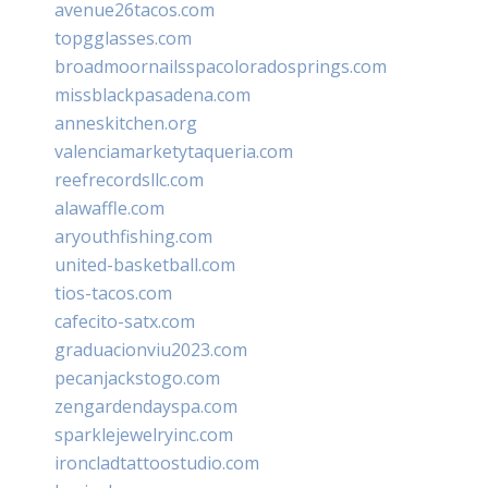
avenue26tacos.com
topgglasses.com
broadmoornailsspacoloradosprings.com
missblackpasadena.com
anneskitchen.org
valenciamarketytaqueria.com
reefrecordsllc.com
alawaffle.com
aryouthfishing.com
united-basketball.com
tios-tacos.com
cafecito-satx.com
graduacionviu2023.com
pecanjackstogo.com
zengardendayspa.com
sparklejewelryinc.com
ironcladtattoostudio.com