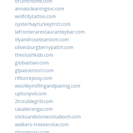
bruinshome.com
annascleaningsvc.com
wolfcitytattoo.com
oysterbayturkeytrot.com
lafronterarestauranteybar.com
lilyandrosetearoom.com
olivesburgberrypatch.com
theslushkids.com
giobastian.com
glpascensori.com
rifloorepoxy.com
woolleymillingandpaving.com
uptonpvd.com
2troublegrill.com
casateranga.com
sticksandstonesstudiooh.com
walkers-treeservice.com
shopmossi.com