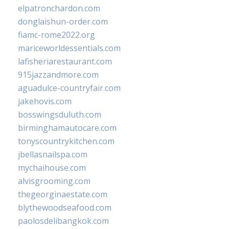
elpatronchardon.com
donglaishun-order.com
fiamc-rome2022.org
mariceworldessentials.com
lafisheriarestaurant.com
915jazzandmore.com
aguadulce-countryfair.com
jakehovis.com
bosswingsduluth.com
birminghamautocare.com
tonyscountrykitchen.com
jbellasnailspa.com
mychaihouse.com
alvisgrooming.com
thegeorginaestate.com
blythewoodseafood.com
paolosdelibangkok.com