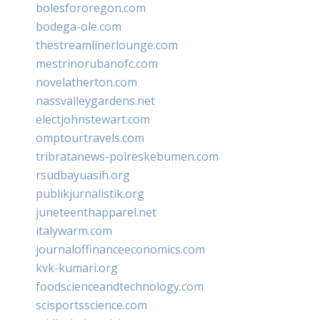
bolesfororegon.com
bodega-ole.com
thestreamlinerlounge.com
mestrinorubanofc.com
novelatherton.com
nassvalleygardens.net
electjohnstewart.com
omptourtravels.com
tribratanews-polreskebumen.com
rsudbayuasih.org
publikjurnalistik.org
juneteenthapparel.net
italywarm.com
journaloffinanceeconomics.com
kvk-kumari.org
foodscienceandtechnology.com
scisportsscience.com