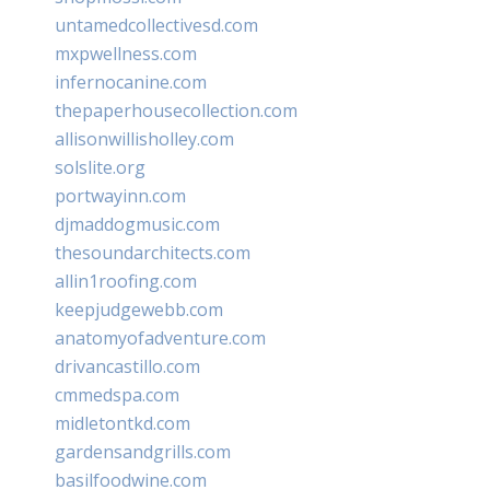
untamedcollectivesd.com
mxpwellness.com
infernocanine.com
thepaperhousecollection.com
allisonwillisholley.com
solslite.org
portwayinn.com
djmaddogmusic.com
thesoundarchitects.com
allin1roofing.com
keepjudgewebb.com
anatomyofadventure.com
drivancastillo.com
cmmedspa.com
midletontkd.com
gardensandgrills.com
basilfoodwine.com