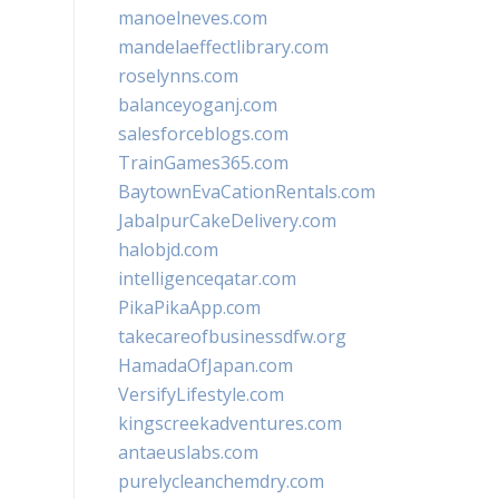
manoelneves.com
mandelaeffectlibrary.com
roselynns.com
balanceyoganj.com
salesforceblogs.com
TrainGames365.com
BaytownEvaCationRentals.com
JabalpurCakeDelivery.com
halobjd.com
intelligenceqatar.com
PikaPikaApp.com
takecareofbusinessdfw.org
HamadaOfJapan.com
VersifyLifestyle.com
kingscreekadventures.com
antaeuslabs.com
purelycleanchemdry.com