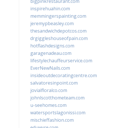
bigpinkrestaurant.com
inspirehuahin.com
memmingerspainting.com
jeremypbeasley.com
thesandwichdepotcos.com
drgiggleshouseofpain.com
hotflashdesigns.com
garagenadeau.com
lifestylechauffeurservice.com
EverNewNails.com
insideoutdecoratingcentre.com
salvatoresinpoint.com
jovialfloralco.com
johnlscotthometeam.com
u-seehomes.com
watersportslagonissi.com
mischieffashion.com
eduwyre.com