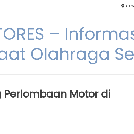
Cape
RES – Informas
aat Olahraga S
ng Perlombaan Motor di