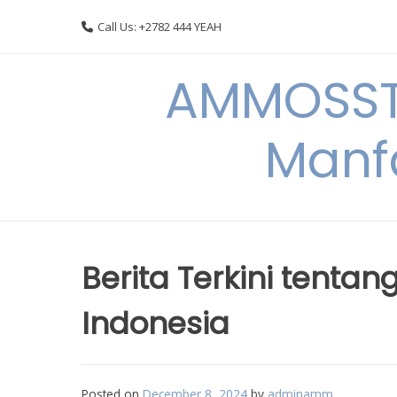
Skip
Call Us: +2782 444 YEAH
to
content
AMMOSSTO
Manf
Berita Terkini tenta
Indonesia
Posted on
December 8, 2024
by
adminamm