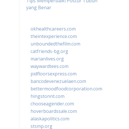
Tips Memperbaiki Postur Tubuh
yang Benar
okhealthcareers.com
theintexperience.com
unboundedthefilm.com
catfriends-bg.org
marianlives.org
waywardtees.com
pidfloorsexpress.com
bancodevenezuelaen.com
bettermoodfoodcorporation.com
hingstonnt.com
chooseagender.com
hoverboardssale.com
alaskapolitics.com
stsmp.org