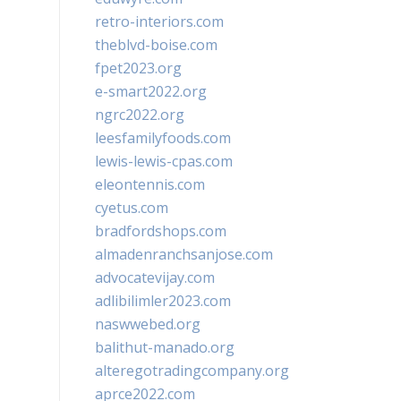
retro-interiors.com
theblvd-boise.com
fpet2023.org
e-smart2022.org
ngrc2022.org
leesfamilyfoods.com
lewis-lewis-cpas.com
eleontennis.com
cyetus.com
bradfordshops.com
almadenranchsanjose.com
advocatevijay.com
adlibilimler2023.com
naswwebed.org
balithut-manado.org
alteregotradingcompany.org
aprce2022.com