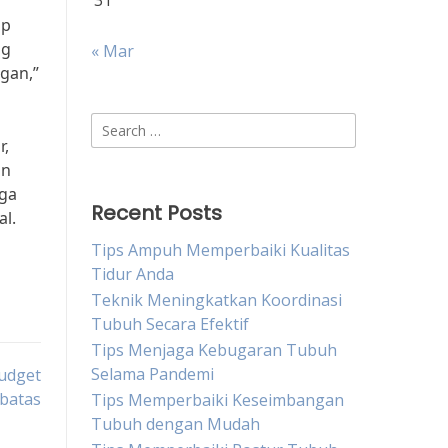
31
ap
ng
« Mar
gan,”
Search
r,
for:
an
aga
Recent Posts
l.
Tips Ampuh Memperbaiki Kualitas
Tidur Anda
Teknik Meningkatkan Koordinasi
Tubuh Secara Efektif
Tips Menjaga Kebugaran Tubuh
Selama Pandemi
Budget
batas
Tips Memperbaiki Keseimbangan
Tubuh dengan Mudah