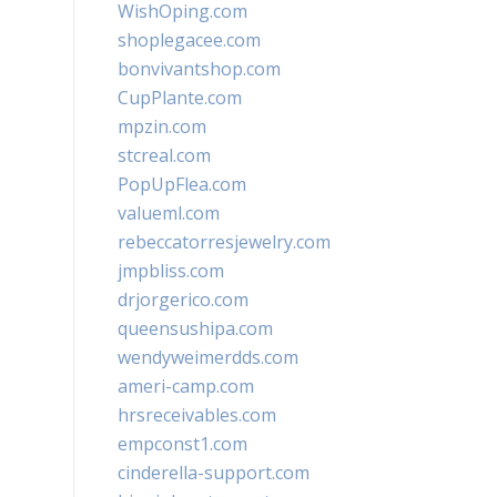
WishOping.com
shoplegacee.com
bonvivantshop.com
CupPlante.com
mpzin.com
stcreal.com
PopUpFlea.com
valueml.com
rebeccatorresjewelry.com
jmpbliss.com
drjorgerico.com
queensushipa.com
wendyweimerdds.com
ameri-camp.com
hrsreceivables.com
empconst1.com
cinderella-support.com