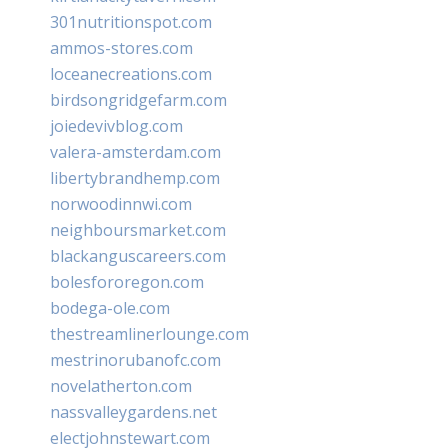
301nutritionspot.com
ammos-stores.com
loceanecreations.com
birdsongridgefarm.com
joiedevivblog.com
valera-amsterdam.com
libertybrandhemp.com
norwoodinnwi.com
neighboursmarket.com
blackanguscareers.com
bolesfororegon.com
bodega-ole.com
thestreamlinerlounge.com
mestrinorubanofc.com
novelatherton.com
nassvalleygardens.net
electjohnstewart.com