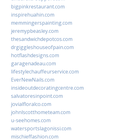
bigpinkrestaurant.com
inspirehuahin.com
memmingerspainting.com
jeremypbeasley.com
thesandwichdepotcos.com
drgiggleshouseofpain.com
hotflashdesigns.com
garagenadeau.com
lifestylechauffeurservice.com
EverNewNails.com
insideoutdecoratingcentre.com
salvatoresinpoint.com
jovialfloralco.com
johnlscotthometeam.com
u-seehomes.com
watersportslagonissi.com
mischieffashion.com