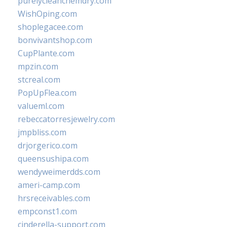
purelycleanchemdry.com
WishOping.com
shoplegacee.com
bonvivantshop.com
CupPlante.com
mpzin.com
stcreal.com
PopUpFlea.com
valueml.com
rebeccatorresjewelry.com
jmpbliss.com
drjorgerico.com
queensushipa.com
wendyweimerdds.com
ameri-camp.com
hrsreceivables.com
empconst1.com
cinderella-support.com