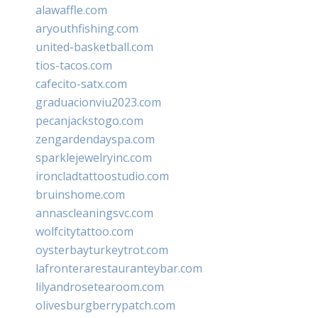
alawaffle.com
aryouthfishing.com
united-basketball.com
tios-tacos.com
cafecito-satx.com
graduacionviu2023.com
pecanjackstogo.com
zengardendayspa.com
sparklejewelryinc.com
ironcladtattoostudio.com
bruinshome.com
annascleaningsvc.com
wolfcitytattoo.com
oysterbayturkeytrot.com
lafronterarestauranteybar.com
lilyandrosetearoom.com
olivesburgberrypatch.com