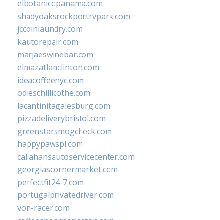
elbotanicopanama.com
shadyoaksrockportrvpark.com
jccoinlaundry.com
kautorepair.com
marjaeswinebar.com
elmazatlanclinton.com
ideacoffeenyc.com
odieschillicothe.com
lacantinitagalesburg.com
pizzadeliverybristol.com
greenstarsmogcheck.com
happypawspl.com
callahansautoservicecenter.com
georgiascornermarket.com
perfectfit24-7.com
portugalprivatedriver.com
von-racer.com