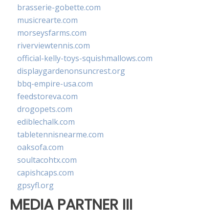
brasserie-gobette.com
musicrearte.com
morseysfarms.com
riverviewtennis.com
official-kelly-toys-squishmallows.com
displaygardenonsuncrest.org
bbq-empire-usa.com
feedstoreva.com
drogopets.com
ediblechalk.com
tabletennisnearme.com
oaksofa.com
soultacohtx.com
capishcaps.com
gpsyfl.org
MEDIA PARTNER III