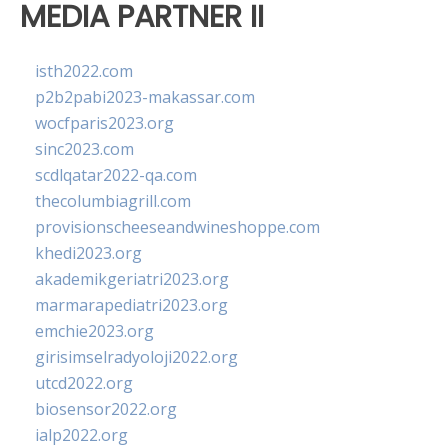
MEDIA PARTNER II
isth2022.com
p2b2pabi2023-makassar.com
wocfparis2023.org
sinc2023.com
scdlqatar2022-qa.com
thecolumbiagrill.com
provisionscheeseandwineshoppe.com
khedi2023.org
akademikgeriatri2023.org
marmarapediatri2023.org
emchie2023.org
girisimselradyoloji2022.org
utcd2022.org
biosensor2022.org
ialp2022.org