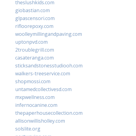
theslushkids.com
giobastian.com
glpascensori.com
rifloorepoxy.com
woolleymillingandpaving.com
uptonpvd.com
2troublegrill.com
casateranga.com
sticksandstonesstudiooh.com
walkers-treeservice.com
shopmossi.com
untamedcollectivesd.com
mxpwellness.com
infernocanine.com
thepaperhousecollection.com
allisonwillisholley.com
solslite.org