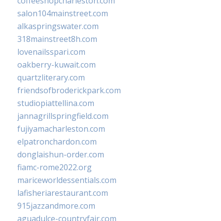
coffeeshopcharleston.com
salon104mainstreet.com
alkaspringswater.com
318mainstreet8h.com
lovenailsspari.com
oakberry-kuwait.com
quartzliterary.com
friendsofbroderickpark.com
studiopiattellina.com
jannagrillspringfield.com
fujiyamacharleston.com
elpatronchardon.com
donglaishun-order.com
fiamc-rome2022.org
mariceworldessentials.com
lafisheriarestaurant.com
915jazzandmore.com
aguadulce-countryfair.com