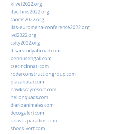
klivet2022.org
ifac-hms2022.org
taoms2022.org
iias-euromena-conference2022.org
ivd2022.org
csity2022.org
ibsarstudyabroad.com
bennusehgall.com
tsecincinnati.com
roderconstructiongroup.com
plazabatai.com
hawkscayresort.com
hellonquads.com
diarioanimales.com
decogaleri.com
unavozparadios.com
shoes-vert.com