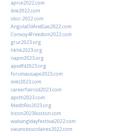
aprce2022.com
ibie2022.com
sbcc-2022.com
AngolaOilAndGas2022.com
Convoy4Freedom2022.com
grur2023.org
hkhk2023.org
napm2023.org
apsdfd2023.org
forumausape2023.com
imkl2023.com
careerfaircsd2023.com
apsth2023.com
MedItRio2023.org
lcicon2023boston.com
waitangidayfestival2022.com
vacancesscolaires2022.com