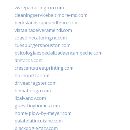
vwrepairarlington.com
cleaningservicebaltimore-md.com
beckslandscapeandfence.com
vistaaltadelveramendi.com
coastlinecateringnc.com
cuesburgershouston.com
psicologiaespecializadaencampeche.com
dmtacos.com
crescentstreetprinting.com
hornopizza.com
driveadragster.com
hematologa.com
lizaivanov.com
guesttinyhomes.com
home-plow-by-meyer.com
palatelatincuisine.com
blackdoglegacy.com