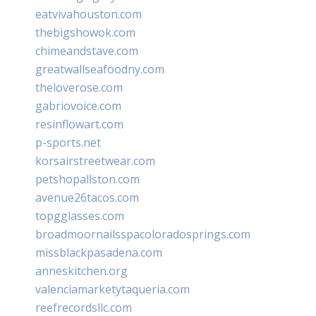
eatvivahouston.com
thebigshowok.com
chimeandstave.com
greatwallseafoodny.com
theloverose.com
gabriovoice.com
resinflowart.com
p-sports.net
korsairstreetwear.com
petshopallston.com
avenue26tacos.com
topgglasses.com
broadmoornailsspacoloradosprings.com
missblackpasadena.com
anneskitchen.org
valenciamarketytaqueria.com
reefrecordsllc.com