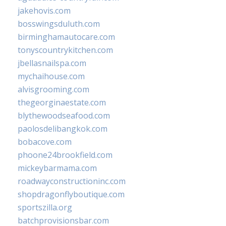
jakehovis.com
bosswingsduluth.com
birminghamautocare.com
tonyscountrykitchen.com
jbellasnailspa.com
mychaihouse.com
alvisgrooming.com
thegeorginaestate.com
blythewoodseafood.com
paolosdelibangkok.com
bobacove.com
phoone24brookfield.com
mickeybarmama.com
roadwayconstructioninc.com
shopdragonflyboutique.com
sportszilla.org
batchprovisionsbar.com