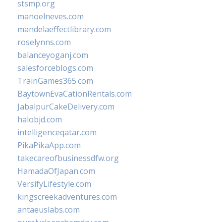
stsmp.org
manoelneves.com
mandelaeffectlibrary.com
roselynns.com
balanceyoganj.com
salesforceblogs.com
TrainGames365.com
BaytownEvaCationRentals.com
JabalpurCakeDelivery.com
halobjd.com
intelligenceqatar.com
PikaPikaApp.com
takecareofbusinessdfw.org
HamadaOfJapan.com
VersifyLifestyle.com
kingscreekadventures.com
antaeuslabs.com