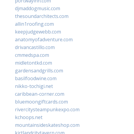
portwayinn.com
djmaddogmusic.com
thesoundarchitects.com
allin1roofing.com
keepjudgewebb.com
anatomyofadventure.com
drivancastillo.com
cmmedspa.com
midletontkd.com
gardensandgrills.com
basilfoodwine.com
nikko-tochigi.net
caribbean-corner.com
bluemoongiftcards.com
rivercitysteampunkexpo.com
kchoops.net
mountainsideskateshop.com
kirtlandcitytavern.com