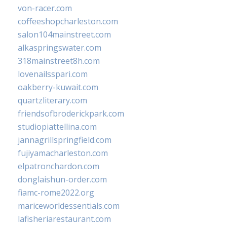
von-racer.com
coffeeshopcharleston.com
salon104mainstreet.com
alkaspringswater.com
318mainstreet8h.com
lovenailsspari.com
oakberry-kuwait.com
quartzliterary.com
friendsofbroderickpark.com
studiopiattellina.com
jannagrillspringfield.com
fujiyamacharleston.com
elpatronchardon.com
donglaishun-order.com
fiamc-rome2022.org
mariceworldessentials.com
lafisheriarestaurant.com