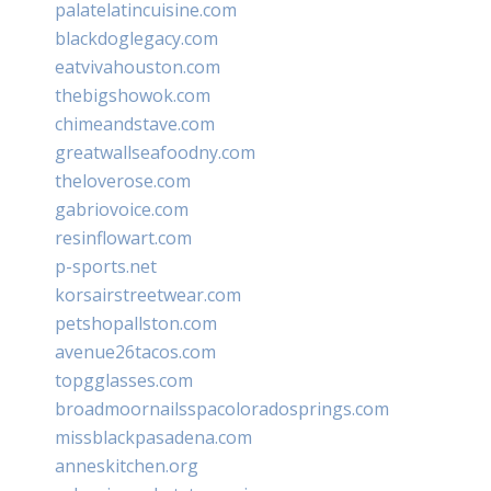
palatelatincuisine.com
blackdoglegacy.com
eatvivahouston.com
thebigshowok.com
chimeandstave.com
greatwallseafoodny.com
theloverose.com
gabriovoice.com
resinflowart.com
p-sports.net
korsairstreetwear.com
petshopallston.com
avenue26tacos.com
topgglasses.com
broadmoornailsspacoloradosprings.com
missblackpasadena.com
anneskitchen.org