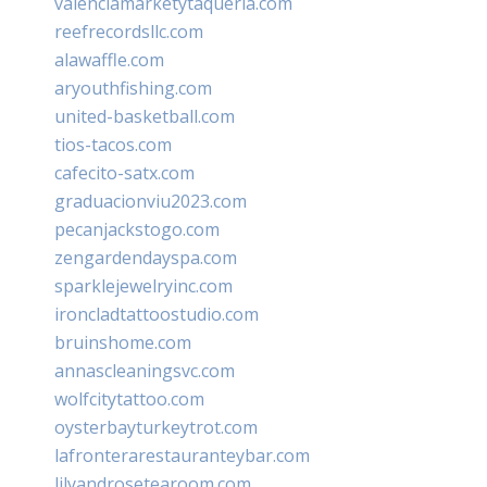
valenciamarketytaqueria.com
reefrecordsllc.com
alawaffle.com
aryouthfishing.com
united-basketball.com
tios-tacos.com
cafecito-satx.com
graduacionviu2023.com
pecanjackstogo.com
zengardendayspa.com
sparklejewelryinc.com
ironcladtattoostudio.com
bruinshome.com
annascleaningsvc.com
wolfcitytattoo.com
oysterbayturkeytrot.com
lafronterarestauranteybar.com
lilyandrosetearoom.com