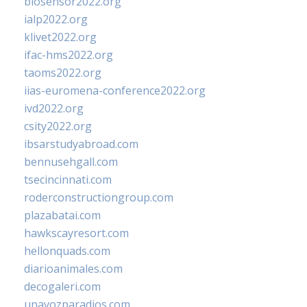
biosensor2022.org
ialp2022.org
klivet2022.org
ifac-hms2022.org
taoms2022.org
iias-euromena-conference2022.org
ivd2022.org
csity2022.org
ibsarstudyabroad.com
bennusehgall.com
tsecincinnati.com
roderconstructiongroup.com
plazabatai.com
hawkscayresort.com
hellonquads.com
diarioanimales.com
decogaleri.com
unavozparadios.com