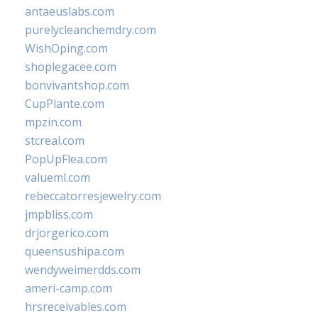
antaeuslabs.com
purelycleanchemdry.com
WishOping.com
shoplegacee.com
bonvivantshop.com
CupPlante.com
mpzin.com
stcreal.com
PopUpFlea.com
valueml.com
rebeccatorresjewelry.com
jmpbliss.com
drjorgerico.com
queensushipa.com
wendyweimerdds.com
ameri-camp.com
hrsreceivables.com