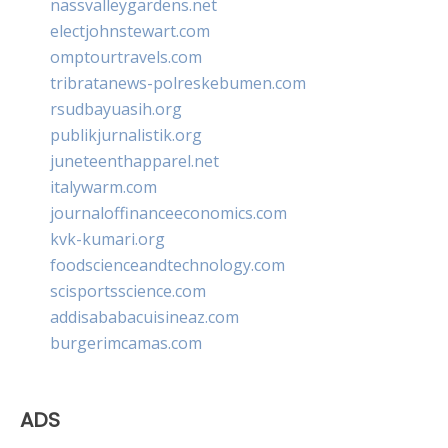
nassvalleygardens.net
electjohnstewart.com
omptourtravels.com
tribratanews-polreskebumen.com
rsudbayuasih.org
publikjurnalistik.org
juneteenthapparel.net
italywarm.com
journaloffinanceeconomics.com
kvk-kumari.org
foodscienceandtechnology.com
scisportsscience.com
addisababacuisineaz.com
burgerimcamas.com
ADS