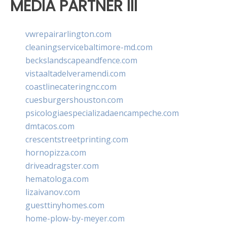
MEDIA PARTNER III
vwrepairarlington.com
cleaningservicebaltimore-md.com
beckslandscapeandfence.com
vistaaltadelveramendi.com
coastlinecateringnc.com
cuesburgershouston.com
psicologiaespecializadaencampeche.com
dmtacos.com
crescentstreetprinting.com
hornopizza.com
driveadragster.com
hematologa.com
lizaivanov.com
guesttinyhomes.com
home-plow-by-meyer.com