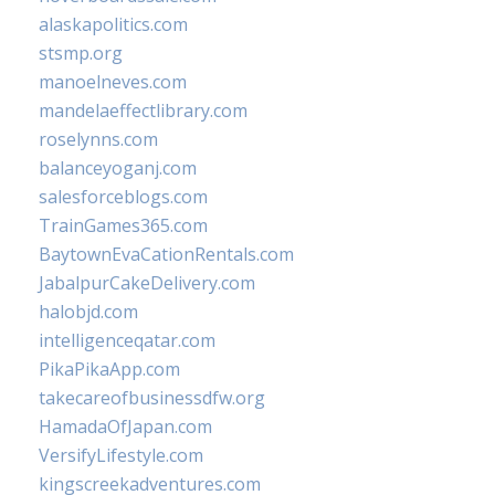
alaskapolitics.com
stsmp.org
manoelneves.com
mandelaeffectlibrary.com
roselynns.com
balanceyoganj.com
salesforceblogs.com
TrainGames365.com
BaytownEvaCationRentals.com
JabalpurCakeDelivery.com
halobjd.com
intelligenceqatar.com
PikaPikaApp.com
takecareofbusinessdfw.org
HamadaOfJapan.com
VersifyLifestyle.com
kingscreekadventures.com