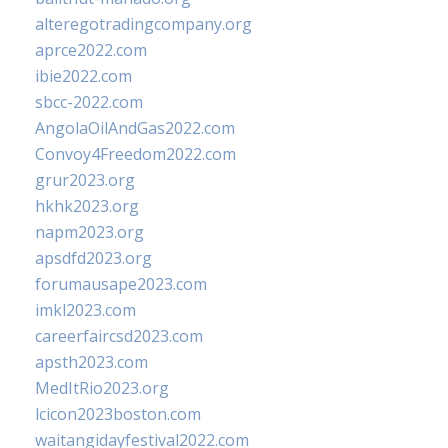
alteregotradingcompany.org
aprce2022.com
ibie2022.com
sbcc-2022.com
AngolaOilAndGas2022.com
Convoy4Freedom2022.com
grur2023.org
hkhk2023.org
napm2023.org
apsdfd2023.org
forumausape2023.com
imkl2023.com
careerfaircsd2023.com
apsth2023.com
MedItRio2023.org
lcicon2023boston.com
waitangidayfestival2022.com