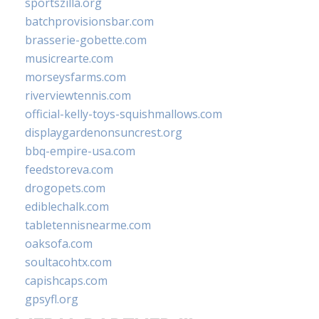
sportszilla.org
batchprovisionsbar.com
brasserie-gobette.com
musicrearte.com
morseysfarms.com
riverviewtennis.com
official-kelly-toys-squishmallows.com
displaygardenonsuncrest.org
bbq-empire-usa.com
feedstoreva.com
drogopets.com
ediblechalk.com
tabletennisnearme.com
oaksofa.com
soultacohtx.com
capishcaps.com
gpsyfl.org