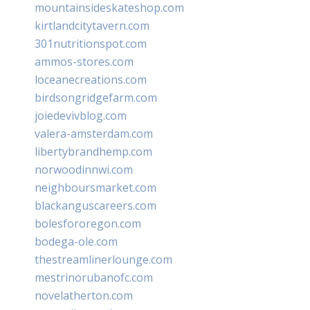
mountainsideskateshop.com
kirtlandcitytavern.com
301nutritionspot.com
ammos-stores.com
loceanecreations.com
birdsongridgefarm.com
joiedevivblog.com
valera-amsterdam.com
libertybrandhemp.com
norwoodinnwi.com
neighboursmarket.com
blackanguscareers.com
bolesfororegon.com
bodega-ole.com
thestreamlinerlounge.com
mestrinorubanofc.com
novelatherton.com