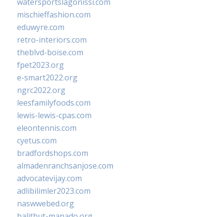
watersportslagonissi.com
mischieffashion.com
eduwyre.com
retro-interiors.com
theblvd-boise.com
fpet2023.org
e-smart2022.org
ngrc2022.org
leesfamilyfoods.com
lewis-lewis-cpas.com
eleontennis.com
cyetus.com
bradfordshops.com
almadenranchsanjose.com
advocatevijay.com
adlibilimler2023.com
naswwebed.org
balithut-manado.org