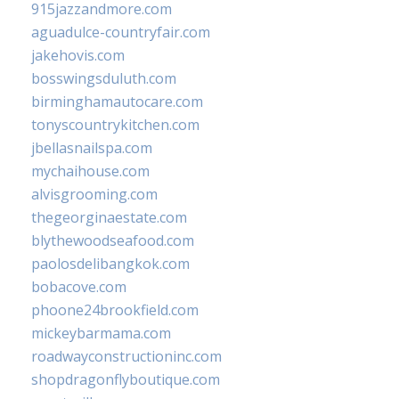
915jazzandmore.com
aguadulce-countryfair.com
jakehovis.com
bosswingsduluth.com
birminghamautocare.com
tonyscountrykitchen.com
jbellasnailspa.com
mychaihouse.com
alvisgrooming.com
thegeorginaestate.com
blythewoodseafood.com
paolosdelibangkok.com
bobacove.com
phoone24brookfield.com
mickeybarmama.com
roadwayconstructioninc.com
shopdragonflyboutique.com