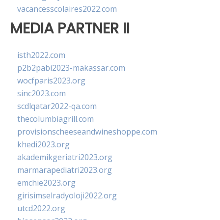
vacancesscolaires2022.com
MEDIA PARTNER II
isth2022.com
p2b2pabi2023-makassar.com
wocfparis2023.org
sinc2023.com
scdlqatar2022-qa.com
thecolumbiagrill.com
provisionscheeseandwineshoppe.com
khedi2023.org
akademikgeriatri2023.org
marmarapediatri2023.org
emchie2023.org
girisimselradyoloji2022.org
utcd2022.org