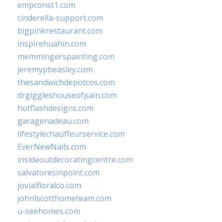
empconst1.com
cinderella-support.com
bigpinkrestaurant.com
inspirehuahin.com
memmingerspainting.com
jeremypbeasley.com
thesandwichdepotcos.com
drgiggleshouseofpain.com
hotflashdesigns.com
garagenadeau.com
lifestylechauffeurservice.com
EverNewNails.com
insideoutdecoratingcentre.com
salvatoresinpoint.com
jovialfloralco.com
johnlscotthometeam.com
u-seehomes.com