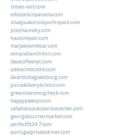
shoes-vert.com
elbotanicopanama.com
shadyoaksrockportrvpark.com
jccoinlaundry.com
kautorepair.com
marjaeswinebar.com
elmazatlanclinton.com
ideacoffeenyc.com
odieschillicothe.com
lacantinitagalesburg.com
pizzadeliverybristol.com
greenstarsmogcheck.com
happypawspl.com
callahansautoservicecenter.com
georgiascornermarket.com
perfectfit24-7.com
portugalprivatedriver.com