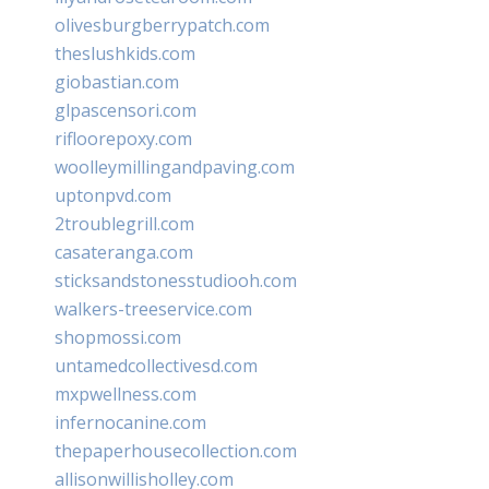
olivesburgberrypatch.com
theslushkids.com
giobastian.com
glpascensori.com
rifloorepoxy.com
woolleymillingandpaving.com
uptonpvd.com
2troublegrill.com
casateranga.com
sticksandstonesstudiooh.com
walkers-treeservice.com
shopmossi.com
untamedcollectivesd.com
mxpwellness.com
infernocanine.com
thepaperhousecollection.com
allisonwillisholley.com