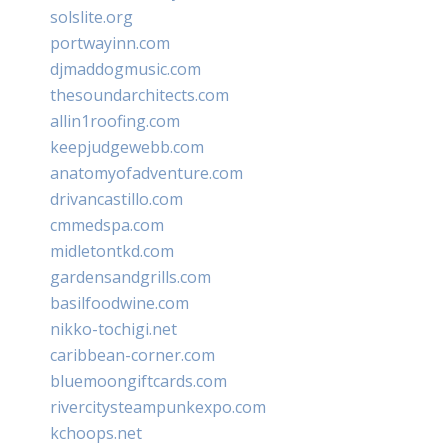
solslite.org
portwayinn.com
djmaddogmusic.com
thesoundarchitects.com
allin1roofing.com
keepjudgewebb.com
anatomyofadventure.com
drivancastillo.com
cmmedspa.com
midletontkd.com
gardensandgrills.com
basilfoodwine.com
nikko-tochigi.net
caribbean-corner.com
bluemoongiftcards.com
rivercitysteampunkexpo.com
kchoops.net