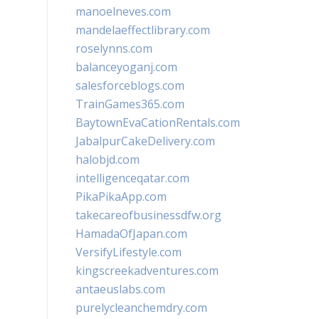
manoelneves.com
mandelaeffectlibrary.com
roselynns.com
balanceyoganj.com
salesforceblogs.com
TrainGames365.com
BaytownEvaCationRentals.com
JabalpurCakeDelivery.com
halobjd.com
intelligenceqatar.com
PikaPikaApp.com
takecareofbusinessdfw.org
HamadaOfJapan.com
VersifyLifestyle.com
kingscreekadventures.com
antaeuslabs.com
purelycleanchemdry.com