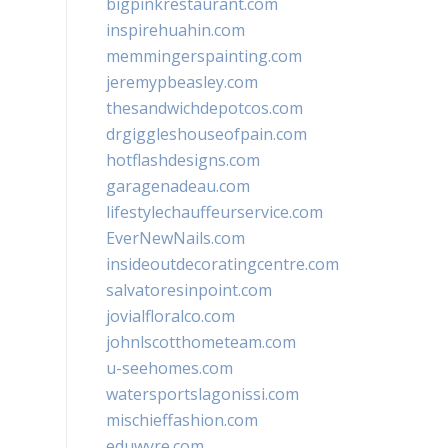
bigpinkrestaurant.com
inspirehuahin.com
memmingerspainting.com
jeremypbeasley.com
thesandwichdepotcos.com
drgiggleshouseofpain.com
hotflashdesigns.com
garagenadeau.com
lifestylechauffeurservice.com
EverNewNails.com
insideoutdecoratingcentre.com
salvatoresinpoint.com
jovialfloralco.com
johnlscotthometeam.com
u-seehomes.com
watersportslagonissi.com
mischieffashion.com
eduwyre.com