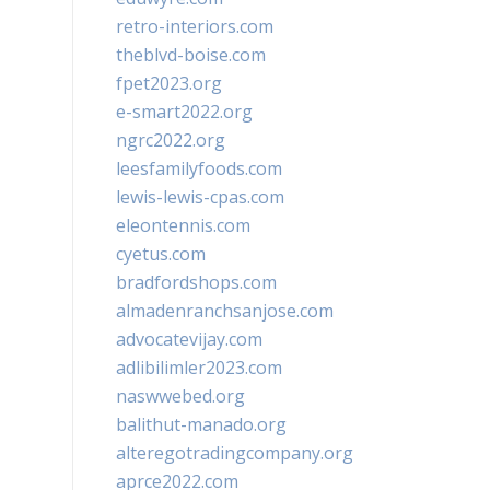
retro-interiors.com
theblvd-boise.com
fpet2023.org
e-smart2022.org
ngrc2022.org
leesfamilyfoods.com
lewis-lewis-cpas.com
eleontennis.com
cyetus.com
bradfordshops.com
almadenranchsanjose.com
advocatevijay.com
adlibilimler2023.com
naswwebed.org
balithut-manado.org
alteregotradingcompany.org
aprce2022.com