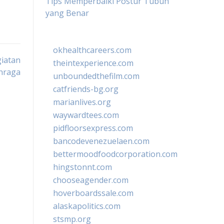
Tips Memperbaiki Postur Tubuh
yang Benar
okhealthcareers.com
giatan
theintexperience.com
hraga
unboundedthefilm.com
catfriends-bg.org
marianlives.org
waywardtees.com
pidfloorsexpress.com
bancodevenezuelaen.com
bettermoodfoodcorporation.com
hingstonnt.com
chooseagender.com
hoverboardssale.com
alaskapolitics.com
stsmp.org