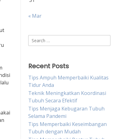
p
31
« Mar
ut
Search
ru
for:
Recent Posts
um
ndisi
Tips Ampuh Memperbaiki Kualitas
lalu
Tidur Anda
Teknik Meningkatkan Koordinasi
Tubuh Secara Efektif
Tips Menjaga Kebugaran Tubuh
akai
Selama Pandemi
an
Tips Memperbaiki Keseimbangan
Tubuh dengan Mudah