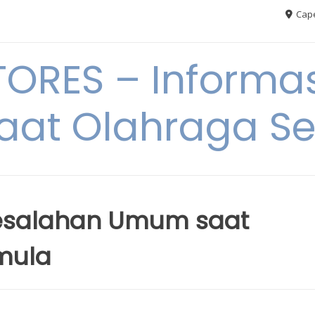
Cape
RES – Informas
aat Olahraga S
esalahan Umum saat
mula