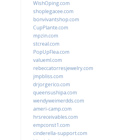
WishOping.com
shoplegacee.com
bonvivantshop.com
CupPlante.com
mpzin.com
stcreal.com
PopUpFlea.com
valueml.com
rebeccatorresjewelry.com
jmpbliss.com
drjorgerico.com
queensushipa.com
wendyweimerdds.com
ameri-camp.com
hrsreceivables.com
empconst1.com
cinderella-support.com