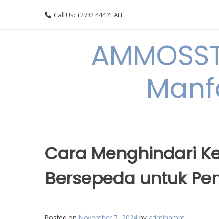
Skip
Call Us: +2782 444 YEAH
to
content
AMMOSSTO
Manf
Cara Menghindari K
Bersepeda untuk Pe
Posted on
November 7, 2024
by
adminamm