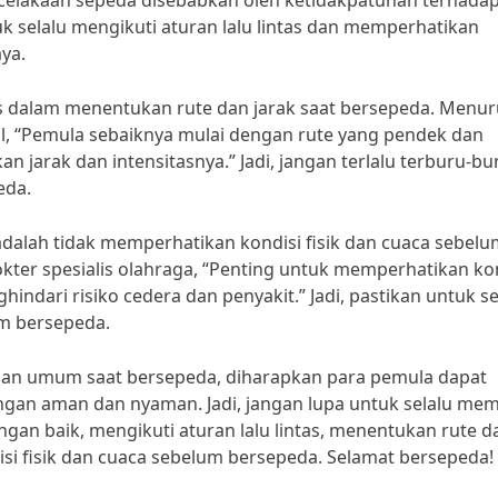
celakaan sepeda disebabkan oleh ketidakpatuhan terhada
tuk selalu mengikuti aturan lalu lintas dan memperhatikan
aya.
ius dalam menentukan rute dan jarak saat bersepeda. Menur
al, “Pemula sebaiknya mulai dengan rute yang pendek dan
jarak dan intensitasnya.” Jadi, jangan terlalu terburu-bu
eda.
adalah tidak memperhatikan kondisi fisik dan cuaca sebel
okter spesialis olahraga, “Penting untuk memperhatikan ko
ndari risiko cedera dan penyakit.” Jadi, pastikan untuk se
um bersepeda.
an umum saat bersepeda, diharapkan para pemula dapat
an aman dan nyaman. Jadi, jangan lupa untuk selalu mem
an baik, mengikuti aturan lalu lintas, menentukan rute d
isi fisik dan cuaca sebelum bersepeda. Selamat bersepeda!