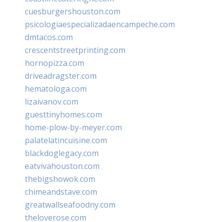
cuesburgershouston.com
psicologiaespecializadaencampeche.com
dmtacos.com
crescentstreetprinting.com
hornopizza.com
driveadragster.com
hematologa.com
lizaivanov.com
guesttinyhomes.com
home-plow-by-meyer.com
palatelatincuisine.com
blackdoglegacy.com
eatvivahouston.com
thebigshowok.com
chimeandstave.com
greatwallseafoodny.com
theloverose.com