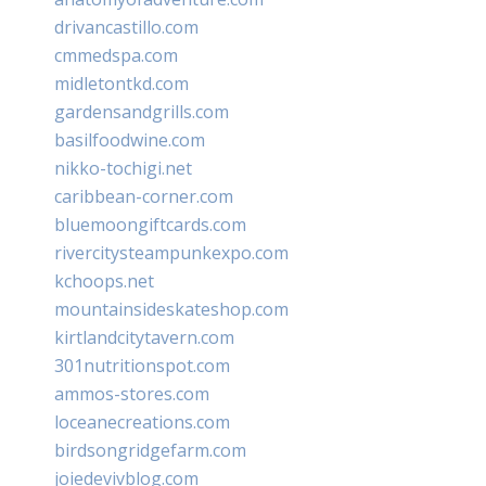
drivancastillo.com
cmmedspa.com
midletontkd.com
gardensandgrills.com
basilfoodwine.com
nikko-tochigi.net
caribbean-corner.com
bluemoongiftcards.com
rivercitysteampunkexpo.com
kchoops.net
mountainsideskateshop.com
kirtlandcitytavern.com
301nutritionspot.com
ammos-stores.com
loceanecreations.com
birdsongridgefarm.com
joiedevivblog.com