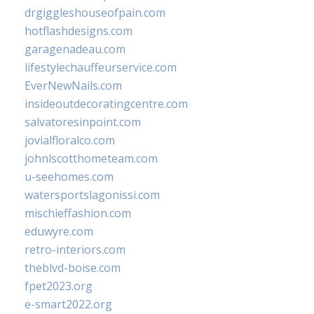
drgiggleshouseofpain.com
hotflashdesigns.com
garagenadeau.com
lifestylechauffeurservice.com
EverNewNails.com
insideoutdecoratingcentre.com
salvatoresinpoint.com
jovialfloralco.com
johnlscotthometeam.com
u-seehomes.com
watersportslagonissi.com
mischieffashion.com
eduwyre.com
retro-interiors.com
theblvd-boise.com
fpet2023.org
e-smart2022.org