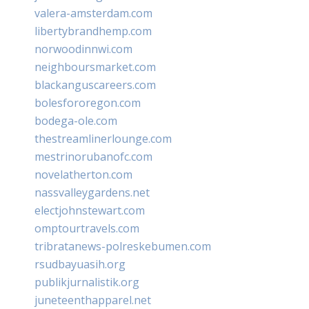
valera-amsterdam.com
libertybrandhemp.com
norwoodinnwi.com
neighboursmarket.com
blackanguscareers.com
bolesfororegon.com
bodega-ole.com
thestreamlinerlounge.com
mestrinorubanofc.com
novelatherton.com
nassvalleygardens.net
electjohnstewart.com
omptourtravels.com
tribratanews-polreskebumen.com
rsudbayuasih.org
publikjurnalistik.org
juneteenthapparel.net