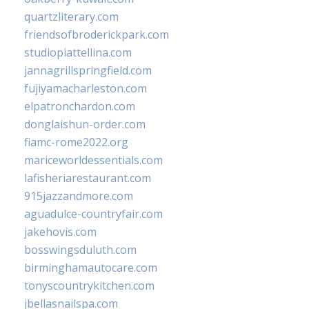
quartzliterary.com
friendsofbroderickpark.com
studiopiattellina.com
jannagrillspringfield.com
fujiyamacharleston.com
elpatronchardon.com
donglaishun-order.com
fiamc-rome2022.org
mariceworldessentials.com
lafisheriarestaurant.com
915jazzandmore.com
aguadulce-countryfair.com
jakehovis.com
bosswingsduluth.com
birminghamautocare.com
tonyscountrykitchen.com
jbellasnailspa.com