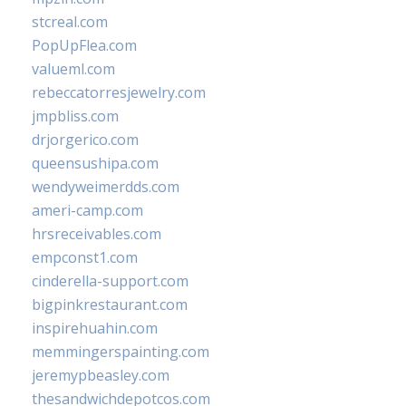
stcreal.com
PopUpFlea.com
valueml.com
rebeccatorresjewelry.com
jmpbliss.com
drjorgerico.com
queensushipa.com
wendyweimerdds.com
ameri-camp.com
hrsreceivables.com
empconst1.com
cinderella-support.com
bigpinkrestaurant.com
inspirehuahin.com
memmingerspainting.com
jeremypbeasley.com
thesandwichdepotcos.com