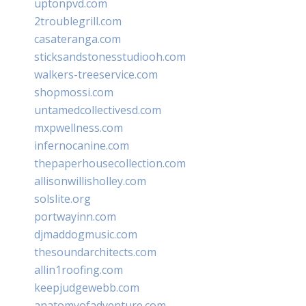
uptonpvd.com
2troublegrill.com
casateranga.com
sticksandstonesstudiooh.com
walkers-treeservice.com
shopmossi.com
untamedcollectivesd.com
mxpwellness.com
infernocanine.com
thepaperhousecollection.com
allisonwillisholley.com
solslite.org
portwayinn.com
djmaddogmusic.com
thesoundarchitects.com
allin1roofing.com
keepjudgewebb.com
anatomyofadventure.com