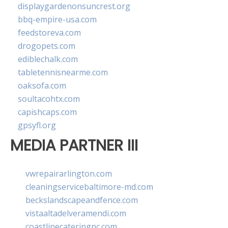
displaygardenonsuncrest.org
bbq-empire-usa.com
feedstoreva.com
drogopets.com
ediblechalk.com
tabletennisnearme.com
oaksofa.com
soultacohtx.com
capishcaps.com
gpsyfl.org
MEDIA PARTNER III
vwrepairarlington.com
cleaningservicebaltimore-md.com
beckslandscapeandfence.com
vistaaltadelveramendi.com
coastlinecateringnc.com