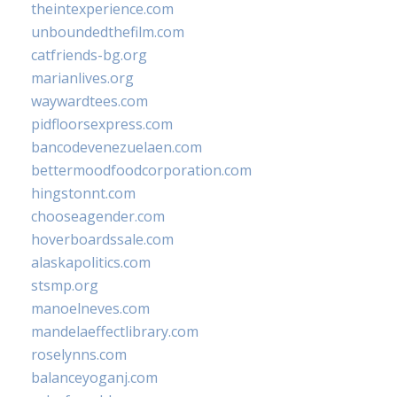
theintexperience.com
unboundedthefilm.com
catfriends-bg.org
marianlives.org
waywardtees.com
pidfloorsexpress.com
bancodevenezuelaen.com
bettermoodfoodcorporation.com
hingstonnt.com
chooseagender.com
hoverboardssale.com
alaskapolitics.com
stsmp.org
manoelneves.com
mandelaeffectlibrary.com
roselynns.com
balanceyoganj.com