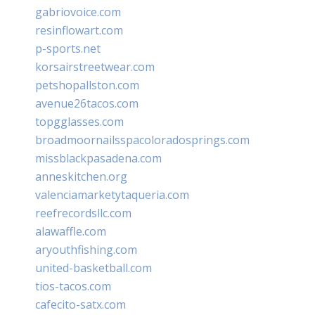
gabriovoice.com
resinflowart.com
p-sports.net
korsairstreetwear.com
petshopallston.com
avenue26tacos.com
topgglasses.com
broadmoornailsspacoloradosprings.com
missblackpasadena.com
anneskitchen.org
valenciamarketytaqueria.com
reefrecordsllc.com
alawaffle.com
aryouthfishing.com
united-basketball.com
tios-tacos.com
cafecito-satx.com