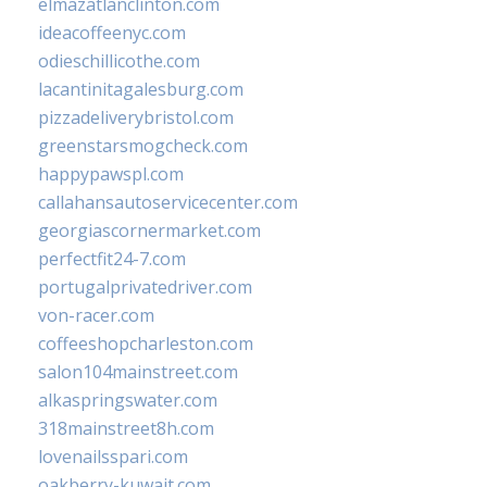
elmazatlanclinton.com
ideacoffeenyc.com
odieschillicothe.com
lacantinitagalesburg.com
pizzadeliverybristol.com
greenstarsmogcheck.com
happypawspl.com
callahansautoservicecenter.com
georgiascornermarket.com
perfectfit24-7.com
portugalprivatedriver.com
von-racer.com
coffeeshopcharleston.com
salon104mainstreet.com
alkaspringswater.com
318mainstreet8h.com
lovenailsspari.com
oakberry-kuwait.com