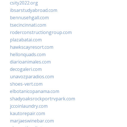
csity2022.org
ibsarstudyabroad.com
bennusehgall.com
tsecincinnati.com
roderconstructiongroup.com
plazabatai.com
hawkscayresort.com
hellonquads.com
diarioanimales.com
decogaleri.com
unavozparadios.com
shoes-vert.com
elbotanicopanama.com
shadyoaksrockportrvpark.com
jccoinlaundry.com
kautorepair.com
marjaeswinebar.com