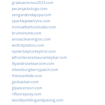
graduacionviu2023.com
pecanjackstogo.com
zengardendayspa.com
sparklejewelryinc.com
ironcladtattoostudio.com
bruinshome.com
annascleaningsvc.com
wolfcitytattoo.com
oysterbayturkeytrot.com
lafronterarestauranteybar.com
lilyandrosetearoom.com
olivesburgberrypatch.com
theslushkids.com
giobastian.com
glpascensori.com
rifloorepoxy.com
woolleymillingandpaving.com