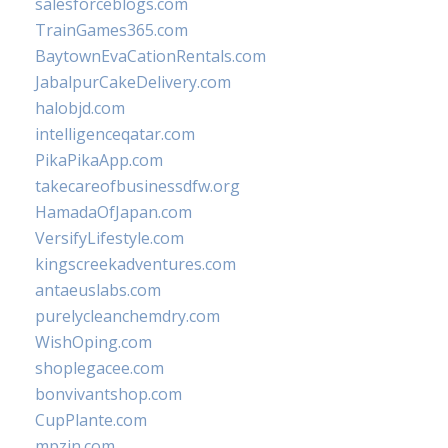
salesforceblogs.com
TrainGames365.com
BaytownEvaCationRentals.com
JabalpurCakeDelivery.com
halobjd.com
intelligenceqatar.com
PikaPikaApp.com
takecareofbusinessdfw.org
HamadaOfJapan.com
VersifyLifestyle.com
kingscreekadventures.com
antaeuslabs.com
purelycleanchemdry.com
WishOping.com
shoplegacee.com
bonvivantshop.com
CupPlante.com
mpzin.com