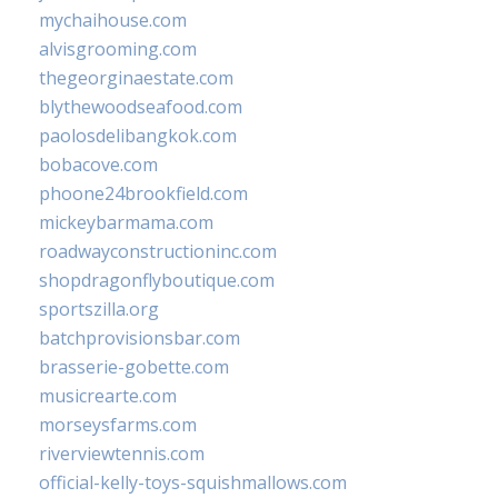
mychaihouse.com
alvisgrooming.com
thegeorginaestate.com
blythewoodseafood.com
paolosdelibangkok.com
bobacove.com
phoone24brookfield.com
mickeybarmama.com
roadwayconstructioninc.com
shopdragonflyboutique.com
sportszilla.org
batchprovisionsbar.com
brasserie-gobette.com
musicrearte.com
morseysfarms.com
riverviewtennis.com
official-kelly-toys-squishmallows.com