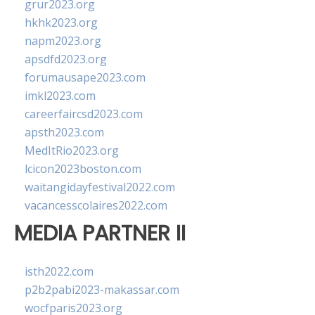
grur2023.org
hkhk2023.org
napm2023.org
apsdfd2023.org
forumausape2023.com
imkl2023.com
careerfaircsd2023.com
apsth2023.com
MedItRio2023.org
lcicon2023boston.com
waitangidayfestival2022.com
vacancesscolaires2022.com
MEDIA PARTNER II
isth2022.com
p2b2pabi2023-makassar.com
wocfparis2023.org