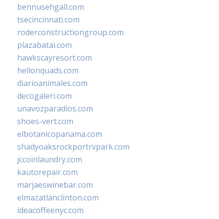
bennusehgall.com
tsecincinnati.com
roderconstructiongroup.com
plazabatai.com
hawkscayresort.com
hellonquads.com
diarioanimales.com
decogaleri.com
unavozparadios.com
shoes-vert.com
elbotanicopanama.com
shadyoaksrockportrvpark.com
jccoinlaundry.com
kautorepair.com
marjaeswinebar.com
elmazatlanclinton.com
ideacoffeenyc.com