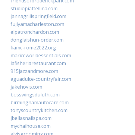
friendsofbroderickpark.com
studiopiattellina.com
jannagrillspringfield.com
fujiyamacharleston.com
elpatronchardon.com
donglaishun-order.com
fiamc-rome2022.org
mariceworldessentials.com
lafisheriarestaurant.com
915jazzandmore.com
aguadulce-countryfair.com
jakehovis.com
bosswingsduluth.com
birminghamautocare.com
tonyscountrykitchen.com
jbellasnailspa.com
mychaihouse.com
alvisgrooming.com