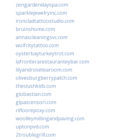
zengardendayspa.com
sparklejewelryinc.com
ironcladtattoostudio.com
bruinshome.com
annascleaningsvc.com
wolfcitytattoo.com
oysterbayturkeytrot.com
lafronterarestauranteybar.com
lilyandrosetearoom.com
olivesburgberrypatch.com
theslushkids.com
giobastian.com
glpascensori.com
rifloorepoxy.com
woolleymillingandpaving.com
uptonpvd.com
2troublegrill.com