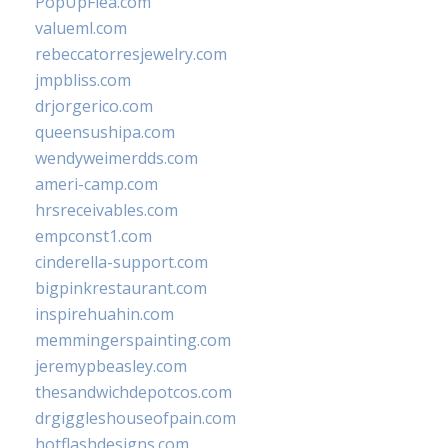
PopUpFlea.com
valueml.com
rebeccatorresjewelry.com
jmpbliss.com
drjorgerico.com
queensushipa.com
wendyweimerdds.com
ameri-camp.com
hrsreceivables.com
empconst1.com
cinderella-support.com
bigpinkrestaurant.com
inspirehuahin.com
memmingerspainting.com
jeremypbeasley.com
thesandwichdepotcos.com
drgiggleshouseofpain.com
hotflashdesigns.com