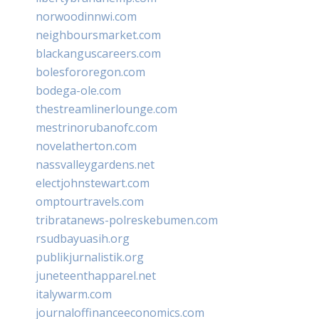
norwoodinnwi.com
neighboursmarket.com
blackanguscareers.com
bolesfororegon.com
bodega-ole.com
thestreamlinerlounge.com
mestrinorubanofc.com
novelatherton.com
nassvalleygardens.net
electjohnstewart.com
omptourtravels.com
tribratanews-polreskebumen.com
rsudbayuasih.org
publikjurnalistik.org
juneteenthapparel.net
italywarm.com
journaloffinanceeconomics.com