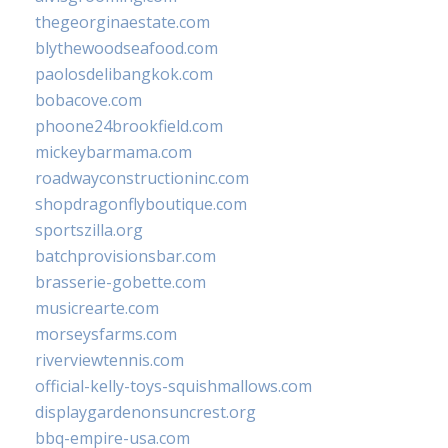
thegeorginaestate.com
blythewoodseafood.com
paolosdelibangkok.com
bobacove.com
phoone24brookfield.com
mickeybarmama.com
roadwayconstructioninc.com
shopdragonflyboutique.com
sportszilla.org
batchprovisionsbar.com
brasserie-gobette.com
musicrearte.com
morseysfarms.com
riverviewtennis.com
official-kelly-toys-squishmallows.com
displaygardenonsuncrest.org
bbq-empire-usa.com