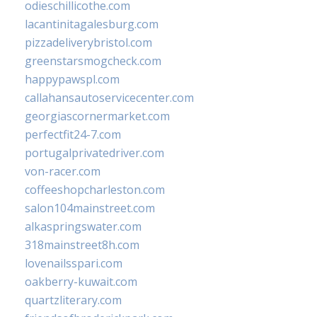
odieschillicothe.com
lacantinitagalesburg.com
pizzadeliverybristol.com
greenstarsmogcheck.com
happypawspl.com
callahansautoservicecenter.com
georgiascornermarket.com
perfectfit24-7.com
portugalprivatedriver.com
von-racer.com
coffeeshopcharleston.com
salon104mainstreet.com
alkaspringswater.com
318mainstreet8h.com
lovenailsspari.com
oakberry-kuwait.com
quartzliterary.com