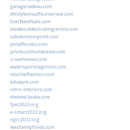
garagenadeau.com
lifestylechauffeurservice.com
EverNewNails.com
insideoutdecoratingcentre.com
salvatoresinpoint.com
jovialfloralco.com
johnlscotthometeam.com
u-seehomes.com
watersportslagonissi.com
mischieffashion.com
eduwyre.com
retro-interiors.com
theblvd-boise.com
fpet2023.org
e-smart2022.org
ngrc2022.org
leesfamilyfoods.com