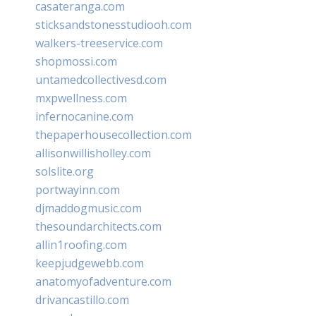
casateranga.com
sticksandstonesstudiooh.com
walkers-treeservice.com
shopmossi.com
untamedcollectivesd.com
mxpwellness.com
infernocanine.com
thepaperhousecollection.com
allisonwillisholley.com
solslite.org
portwayinn.com
djmaddogmusic.com
thesoundarchitects.com
allin1roofing.com
keepjudgewebb.com
anatomyofadventure.com
drivancastillo.com