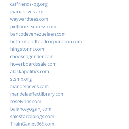
catfriends-bg.org
marianlives.org
waywardtees.com
pidfloorsexpress.com
bancodevenezuelaen.com
bettermoodfoodcorporation.com
hingstonnt.com
chooseagender.com
hoverboardssale.com
alaskapolitics.com
stsmp.org
manoelneves.com
mandelaeffectlibrary.com
roselynns.com
balanceyoganj.com
salesforceblogs.com
TrainGames365.com