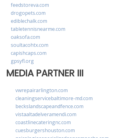
feedstoreva.com
drogopets.com
ediblechalk.com
tabletennisnearme.com
oaksofa.com
soultacohtx.com
capishcaps.com
gpsyfl.org
MEDIA PARTNER III
vwrepairarlington.com
cleaningservicebaltimore-md.com
beckslandscapeandfence.com
vistaaltadelveramendi.com
coastlinecateringnc.com
cuesburgershouston.com