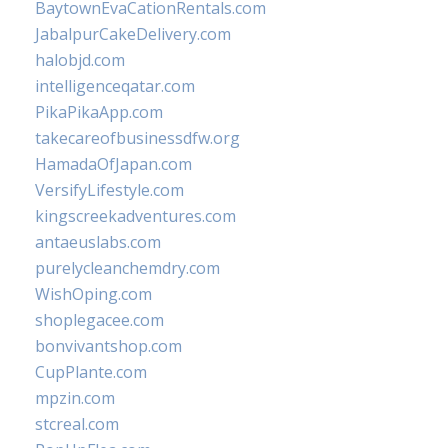
BaytownEvaCationRentals.com
JabalpurCakeDelivery.com
halobjd.com
intelligenceqatar.com
PikaPikaApp.com
takecareofbusinessdfw.org
HamadaOfJapan.com
VersifyLifestyle.com
kingscreekadventures.com
antaeuslabs.com
purelycleanchemdry.com
WishOping.com
shoplegacee.com
bonvivantshop.com
CupPlante.com
mpzin.com
stcreal.com