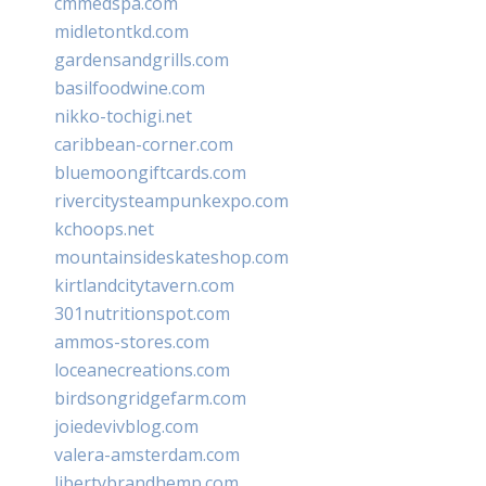
cmmedspa.com
midletontkd.com
gardensandgrills.com
basilfoodwine.com
nikko-tochigi.net
caribbean-corner.com
bluemoongiftcards.com
rivercitysteampunkexpo.com
kchoops.net
mountainsideskateshop.com
kirtlandcitytavern.com
301nutritionspot.com
ammos-stores.com
loceanecreations.com
birdsongridgefarm.com
joiedevivblog.com
valera-amsterdam.com
libertybrandhemp.com