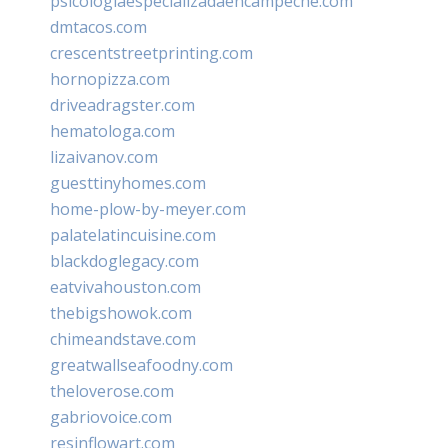
psicologiaespecializadaencampeche.com
dmtacos.com
crescentstreetprinting.com
hornopizza.com
driveadragster.com
hematologa.com
lizaivanov.com
guesttinyhomes.com
home-plow-by-meyer.com
palatelatincuisine.com
blackdoglegacy.com
eatvivahouston.com
thebigshowok.com
chimeandstave.com
greatwallseafoodny.com
theloverose.com
gabriovoice.com
resinflowart.com