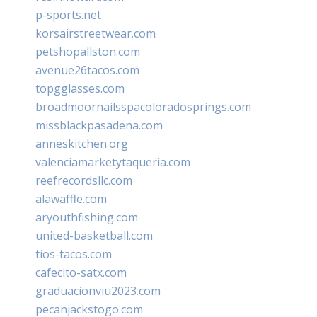
p-sports.net
korsairstreetwear.com
petshopallston.com
avenue26tacos.com
topgglasses.com
broadmoornailsspacoloradosprings.com
missblackpasadena.com
anneskitchen.org
valenciamarketytaqueria.com
reefrecordsllc.com
alawaffle.com
aryouthfishing.com
united-basketball.com
tios-tacos.com
cafecito-satx.com
graduacionviu2023.com
pecanjackstogo.com