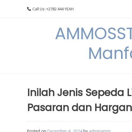
Skip
Call Us: +2782 444 YEAH
to
content
AMMOSSTO
Manf
Inilah Jenis Sepeda L
Pasaran dan Harga
Posted on
December 4, 2024
by
adminamm