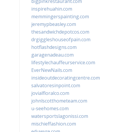
bigpinkrestaurant.com
inspirehuahin.com
memmingerspainting.com
jeremypbeasley.com
thesandwichdepotcos.com
drgiggleshouseofpain.com
hotflashdesigns.com
garagenadeau.com
lifestylechauffeurservice.com
EverNewNails.com
insideoutdecoratingcentre.com
salvatoresinpoint.com
jovialfloralco.com
johnlscotthometeam.com
u-seehomes.com
watersportslagonissi.com
mischieffashion.com
eduwyre.com