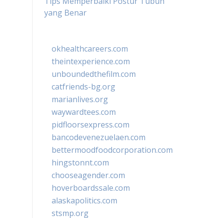
Tips Memperbaiki Postur Tubuh
yang Benar
okhealthcareers.com
theintexperience.com
unboundedthefilm.com
catfriends-bg.org
marianlives.org
waywardtees.com
pidfloorsexpress.com
bancodevenezuelaen.com
bettermoodfoodcorporation.com
hingstonnt.com
chooseagender.com
hoverboardssale.com
alaskapolitics.com
stsmp.org