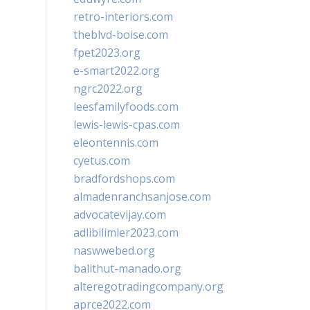
retro-interiors.com
theblvd-boise.com
fpet2023.org
e-smart2022.org
ngrc2022.org
leesfamilyfoods.com
lewis-lewis-cpas.com
eleontennis.com
cyetus.com
bradfordshops.com
almadenranchsanjose.com
advocatevijay.com
adlibilimler2023.com
naswwebed.org
balithut-manado.org
alteregotradingcompany.org
aprce2022.com