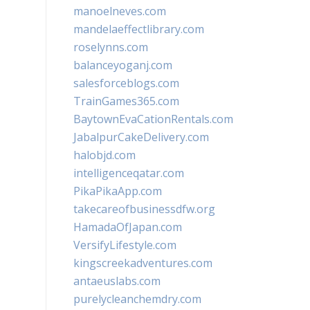
manoelneves.com
mandelaeffectlibrary.com
roselynns.com
balanceyoganj.com
salesforceblogs.com
TrainGames365.com
BaytownEvaCationRentals.com
JabalpurCakeDelivery.com
halobjd.com
intelligenceqatar.com
PikaPikaApp.com
takecareofbusinessdfw.org
HamadaOfJapan.com
VersifyLifestyle.com
kingscreekadventures.com
antaeuslabs.com
purelycleanchemdry.com