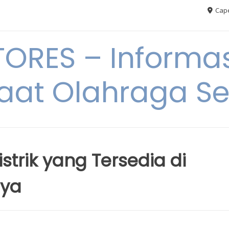
Cape
RES – Informas
aat Olahraga S
istrik yang Tersedia di
nya