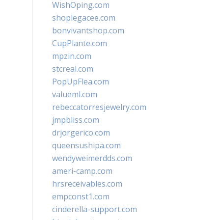
WishOping.com
shoplegacee.com
bonvivantshop.com
CupPlante.com
mpzin.com
stcreal.com
PopUpFlea.com
valueml.com
rebeccatorresjewelry.com
jmpbliss.com
drjorgerico.com
queensushipa.com
wendyweimerdds.com
ameri-camp.com
hrsreceivables.com
empconst1.com
cinderella-support.com