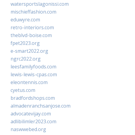
watersportslagonissi.com
mischieffashion.com
eduwyre.com
retro-interiors.com
theblvd-boise.com
fpet2023.org
e-smart2022.org
ngrc2022.org
leesfamilyfoods.com
lewis-lewis-cpas.com
eleontennis.com
cyetus.com
bradfordshops.com
almadenranchsanjose.com
advocatevijay.com
adlibilimler2023.com
naswwebed.org