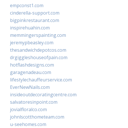
empconst1.com
cinderella-support.com
bigpinkrestaurant.com
inspirehuahin.com
memmingerspainting.com
jeremypbeasley.com
thesandwichdepotcos.com
drgiggleshouseofpain.com
hotflashdesigns.com
garagenadeau.com
lifestylechauffeurservice.com
EverNewNails.com
insideoutdecoratingcentre.com
salvatoresinpoint.com
jovialfloralco.com
johnlscotthometeam.com
u-seehomes.com