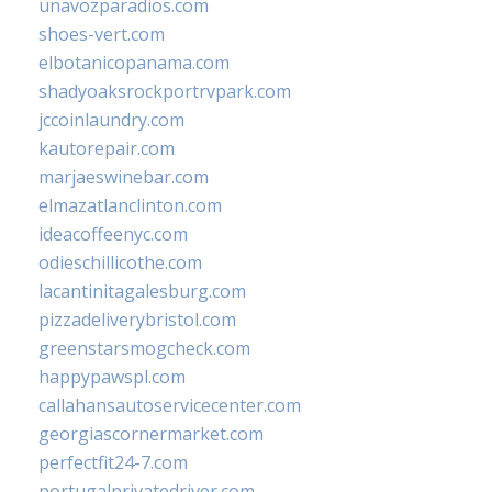
unavozparadios.com
shoes-vert.com
elbotanicopanama.com
shadyoaksrockportrvpark.com
jccoinlaundry.com
kautorepair.com
marjaeswinebar.com
elmazatlanclinton.com
ideacoffeenyc.com
odieschillicothe.com
lacantinitagalesburg.com
pizzadeliverybristol.com
greenstarsmogcheck.com
happypawspl.com
callahansautoservicecenter.com
georgiascornermarket.com
perfectfit24-7.com
portugalprivatedriver.com