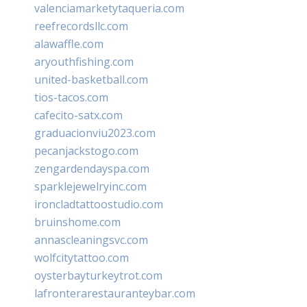
valenciamarketytaqueria.com
reefrecordsllc.com
alawaffle.com
aryouthfishing.com
united-basketball.com
tios-tacos.com
cafecito-satx.com
graduacionviu2023.com
pecanjackstogo.com
zengardendayspa.com
sparklejewelryinc.com
ironcladtattoostudio.com
bruinshome.com
annascleaningsvc.com
wolfcitytattoo.com
oysterbayturkeytrot.com
lafronterarestauranteybar.com