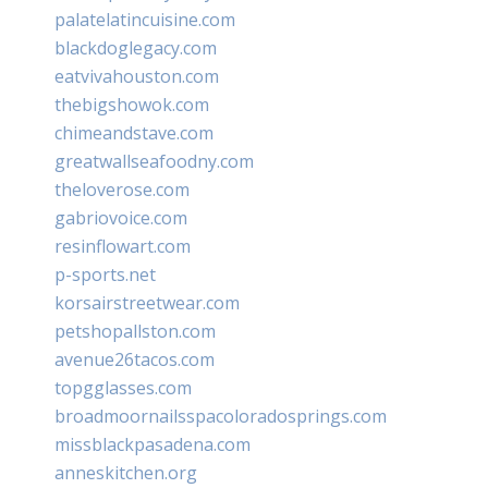
palatelatincuisine.com
blackdoglegacy.com
eatvivahouston.com
thebigshowok.com
chimeandstave.com
greatwallseafoodny.com
theloverose.com
gabriovoice.com
resinflowart.com
p-sports.net
korsairstreetwear.com
petshopallston.com
avenue26tacos.com
topgglasses.com
broadmoornailsspacoloradosprings.com
missblackpasadena.com
anneskitchen.org