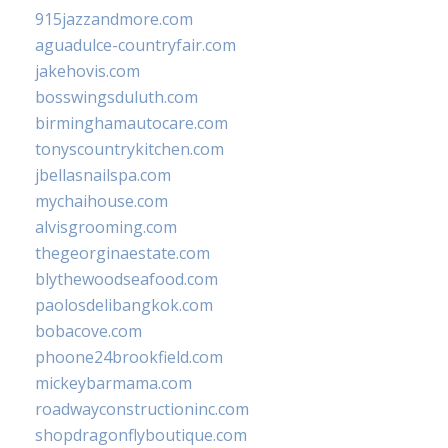
915jazzandmore.com
aguadulce-countryfair.com
jakehovis.com
bosswingsduluth.com
birminghamautocare.com
tonyscountrykitchen.com
jbellasnailspa.com
mychaihouse.com
alvisgrooming.com
thegeorginaestate.com
blythewoodseafood.com
paolosdelibangkok.com
bobacove.com
phoone24brookfield.com
mickeybarmama.com
roadwayconstructioninc.com
shopdragonflyboutique.com