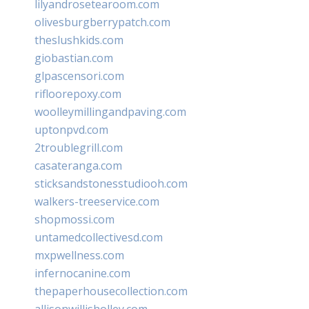
lilyandrosetearoom.com
olivesburgberrypatch.com
theslushkids.com
giobastian.com
glpascensori.com
rifloorepoxy.com
woolleymillingandpaving.com
uptonpvd.com
2troublegrill.com
casateranga.com
sticksandstonesstudiooh.com
walkers-treeservice.com
shopmossi.com
untamedcollectivesd.com
mxpwellness.com
infernocanine.com
thepaperhousecollection.com
allisonwillisholley.com