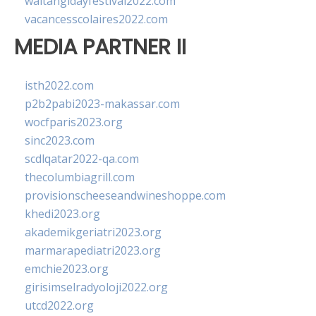
waitangidayfestival2022.com
vacancesscolaires2022.com
MEDIA PARTNER II
isth2022.com
p2b2pabi2023-makassar.com
wocfparis2023.org
sinc2023.com
scdlqatar2022-qa.com
thecolumbiagrill.com
provisionscheeseandwineshoppe.com
khedi2023.org
akademikgeriatri2023.org
marmarapediatri2023.org
emchie2023.org
girisimselradyoloji2022.org
utcd2022.org