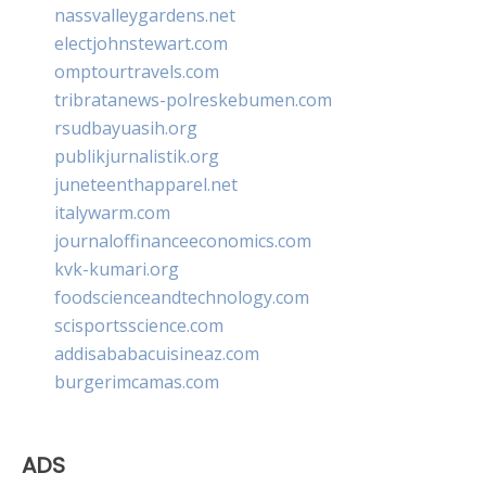
nassvalleygardens.net
electjohnstewart.com
omptourtravels.com
tribratanews-polreskebumen.com
rsudbayuasih.org
publikjurnalistik.org
juneteenthapparel.net
italywarm.com
journaloffinanceeconomics.com
kvk-kumari.org
foodscienceandtechnology.com
scisportsscience.com
addisababacuisineaz.com
burgerimcamas.com
ADS