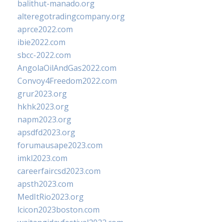
balithut-manado.org
alteregotradingcompany.org
aprce2022.com
ibie2022.com
sbcc-2022.com
AngolaOilAndGas2022.com
Convoy4Freedom2022.com
grur2023.org
hkhk2023.org
napm2023.org
apsdfd2023.org
forumausape2023.com
imkl2023.com
careerfaircsd2023.com
apsth2023.com
MedItRio2023.org
lcicon2023boston.com