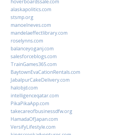
hoverboardssale.com
alaskapolitics.com
stsmp.org
manoelneves.com
mandelaeffectlibrary.com
roselynns.com
balanceyoganj.com
salesforceblogs.com
TrainGames365.com
BaytownEvaCationRentals.com
JabalpurCakeDelivery.com
halobjd.com
intelligenceqatar.com
PikaPikaApp.com
takecareofbusinessdfw.org
HamadaOfJapan.com
VersifyLifestyle.com
kingscreekadventures.com