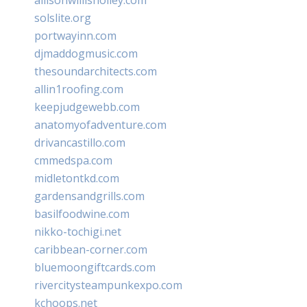
solslite.org
portwayinn.com
djmaddogmusic.com
thesoundarchitects.com
allin1roofing.com
keepjudgewebb.com
anatomyofadventure.com
drivancastillo.com
cmmedspa.com
midletontkd.com
gardensandgrills.com
basilfoodwine.com
nikko-tochigi.net
caribbean-corner.com
bluemoongiftcards.com
rivercitysteampunkexpo.com
kchoops.net