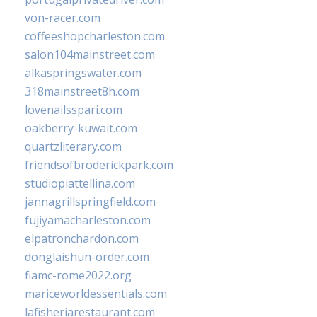
von-racer.com
coffeeshopcharleston.com
salon104mainstreet.com
alkaspringswater.com
318mainstreet8h.com
lovenailsspari.com
oakberry-kuwait.com
quartzliterary.com
friendsofbroderickpark.com
studiopiattellina.com
jannagrillspringfield.com
fujiyamacharleston.com
elpatronchardon.com
donglaishun-order.com
fiamc-rome2022.org
mariceworldessentials.com
lafisheriarestaurant.com