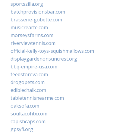
sportszilla.org
batchprovisionsbar.com
brasserie-gobette.com
musicrearte.com
morseysfarms.com
riverviewtennis.com
official-kelly-toys-squishmallows.com
displaygardenonsuncrest.org
bbq-empire-usa.com
feedstoreva.com
drogopets.com
ediblechalk.com
tabletennisnearme.com
oaksofa.com
soultacohtx.com
capishcaps.com
gpsyfl.org