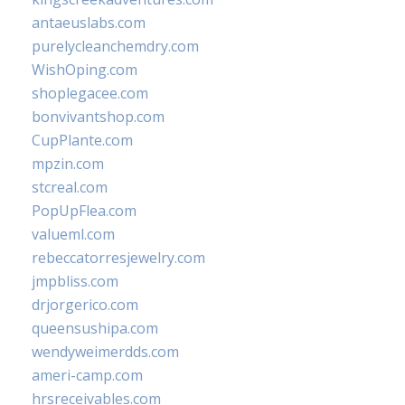
antaeuslabs.com
purelycleanchemdry.com
WishOping.com
shoplegacee.com
bonvivantshop.com
CupPlante.com
mpzin.com
stcreal.com
PopUpFlea.com
valueml.com
rebeccatorresjewelry.com
jmpbliss.com
drjorgerico.com
queensushipa.com
wendyweimerdds.com
ameri-camp.com
hrsreceivables.com