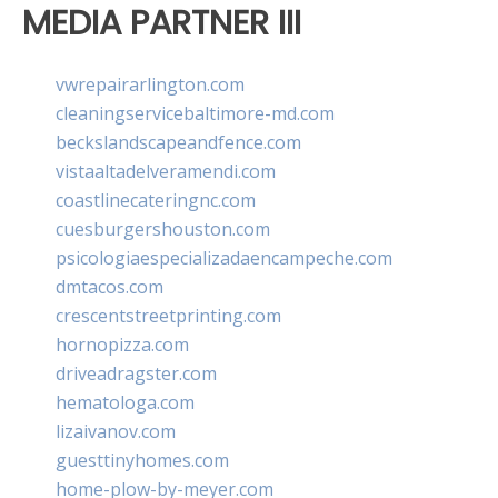
MEDIA PARTNER III
vwrepairarlington.com
cleaningservicebaltimore-md.com
beckslandscapeandfence.com
vistaaltadelveramendi.com
coastlinecateringnc.com
cuesburgershouston.com
psicologiaespecializadaencampeche.com
dmtacos.com
crescentstreetprinting.com
hornopizza.com
driveadragster.com
hematologa.com
lizaivanov.com
guesttinyhomes.com
home-plow-by-meyer.com