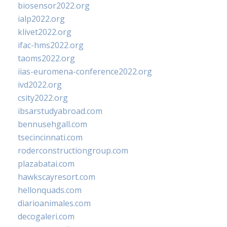
biosensor2022.org
ialp2022.org
klivet2022.org
ifac-hms2022.org
taoms2022.org
iias-euromena-conference2022.org
ivd2022.org
csity2022.org
ibsarstudyabroad.com
bennusehgall.com
tsecincinnati.com
roderconstructiongroup.com
plazabatai.com
hawkscayresort.com
hellonquads.com
diarioanimales.com
decogaleri.com