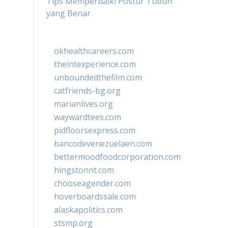
Tips Memperbaiki Postur Tubuh
yang Benar
okhealthcareers.com
theintexperience.com
unboundedthefilm.com
catfriends-bg.org
marianlives.org
waywardtees.com
pidfloorsexpress.com
bancodevenezuelaen.com
bettermoodfoodcorporation.com
hingstonnt.com
chooseagender.com
hoverboardssale.com
alaskapolitics.com
stsmp.org