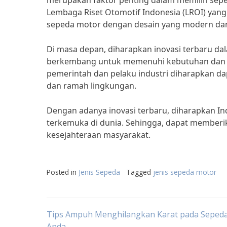
merupakan faktor penting dalam memilih sepeda
Lembaga Riset Otomotif Indonesia (LROI) ya
sepeda motor dengan desain yang modern da
Di masa depan, diharapkan inovasi terbaru dal
berkembang untuk memenuhi kebutuhan dan 
pemerintah dan pelaku industri diharapkan d
dan ramah lingkungan.
Dengan adanya inovasi terbaru, diharapkan I
terkemuka di dunia. Sehingga, dapat memberi
kesejahteraan masyarakat.
Posted in
Jenis Sepeda
Tagged
jenis sepeda motor
Post
Tips Ampuh Menghilangkan Karat pada Seped
Anda