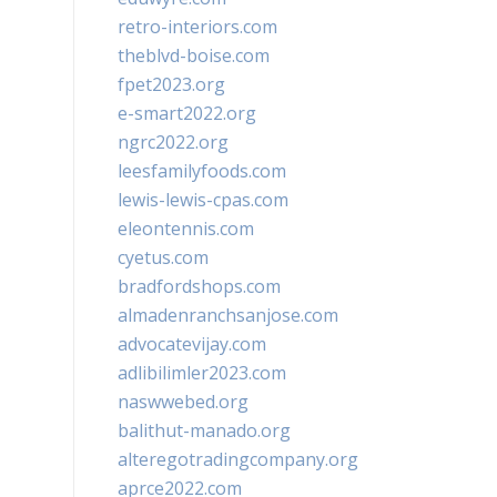
retro-interiors.com
theblvd-boise.com
fpet2023.org
e-smart2022.org
ngrc2022.org
leesfamilyfoods.com
lewis-lewis-cpas.com
eleontennis.com
cyetus.com
bradfordshops.com
almadenranchsanjose.com
advocatevijay.com
adlibilimler2023.com
naswwebed.org
balithut-manado.org
alteregotradingcompany.org
aprce2022.com