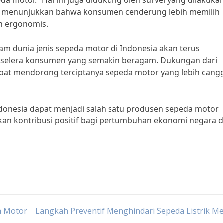
 motor.” Hal ini juga didukung oleh survei yang dilakuka
ng menunjukkan bahwa konsumen cenderung lebih memilih
n ergonomis.
am dunia jenis sepeda motor di Indonesia akan terus
selera konsumen yang semakin beragam. Dukungan dari
apat mendorong terciptanya sepeda motor yang lebih cang
ndonesia dapat menjadi salah satu produsen sepeda motor
kan kontribusi positif bagi pertumbuhan ekonomi negara 
a Motor
Langkah Preventif Menghindari Sepeda Listrik M