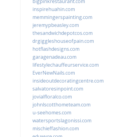
bigpinkrestaurant.com
inspirehuahin.com
memmingerspainting.com
jeremypbeasley.com
thesandwichdepotcos.com
drgiggleshouseofpain.com
hotflashdesigns.com
garagenadeau.com
lifestylechauffeurservice.com
EverNewNails.com
insideoutdecoratingcentre.com
salvatoresinpoint.com
jovialfloralco.com
johnlscotthometeam.com
u-seehomes.com
watersportslagonissi.com
mischieffashion.com
eduwyre.com