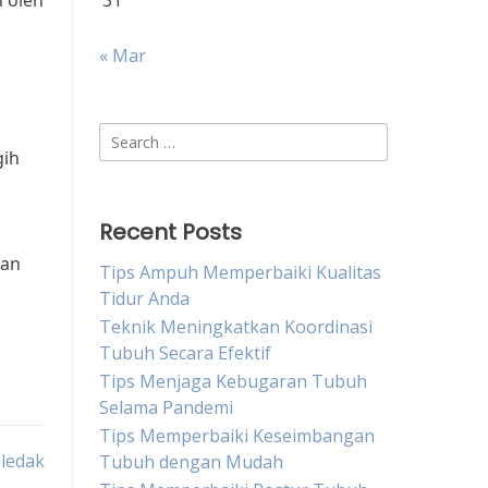
n oleh
31
« Mar
Search
gih
for:
Recent Posts
dan
Tips Ampuh Memperbaiki Kualitas
Tidur Anda
Teknik Meningkatkan Koordinasi
Tubuh Secara Efektif
Tips Menjaga Kebugaran Tubuh
Selama Pandemi
Tips Memperbaiki Keseimbangan
eledak
Tubuh dengan Mudah