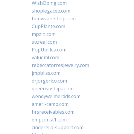
WishOping.com
shoplegacee.com
bonvivantshop.com
CupPlante.com
mpzin.com
stcreal.com
PopUpFlea.com
valueml.com
rebeccatorresjewelry.com
jmpbliss.com
drjorgerico.com
queensushipa.com
wendyweimerdds.com
ameri-camp.com
hrsreceivables.com
empconst1.com
cinderella-support.com