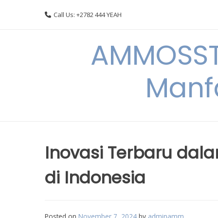
Skip
Call Us: +2782 444 YEAH
to
content
AMMOSSTO
Manf
Inovasi Terbaru dal
di Indonesia
Posted on
November 7, 2024
by
adminamm