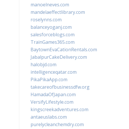
manoelneves.com
mandelaeffectlibrary.com
roselynns.com
balanceyoganj.com
salesforceblogs.com
TrainGames365.com
BaytownEvaCationRentals.com
JabalpurCakeDelivery.com
halobjd.com
intelligenceqatar.com
PikaPikaApp.com
takecareofbusinessdfw.org
HamadaOfJapan.com
VersifyLifestyle.com
kingscreekadventures.com
antaeuslabs.com
purelycleanchemdry.com