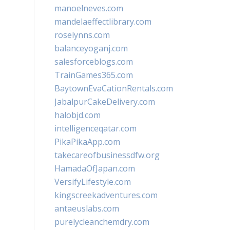
manoelneves.com
mandelaeffectlibrary.com
roselynns.com
balanceyoganj.com
salesforceblogs.com
TrainGames365.com
BaytownEvaCationRentals.com
JabalpurCakeDelivery.com
halobjd.com
intelligenceqatar.com
PikaPikaApp.com
takecareofbusinessdfw.org
HamadaOfJapan.com
VersifyLifestyle.com
kingscreekadventures.com
antaeuslabs.com
purelycleanchemdry.com