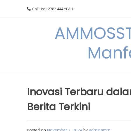
Skip
Call Us: +2782 444 YEAH
to
content
AMMOSSTO
Manf
Inovasi Terbaru dala
Berita Terkini
Posted on
November 7, 2024
by
adminamm