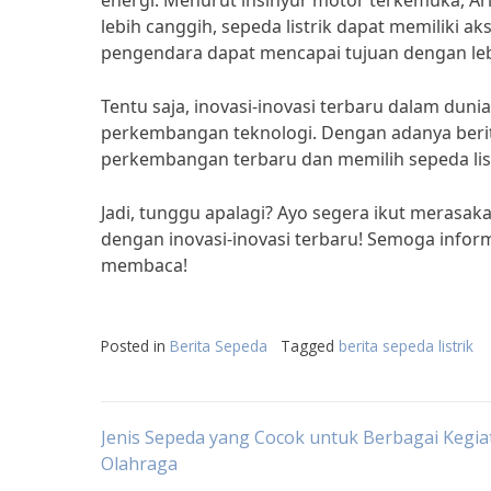
energi. Menurut insinyur motor terkemuka, A
lebih canggih, sepeda listrik dapat memiliki a
pengendara dapat mencapai tujuan dengan lebi
Tentu saja, inovasi-inovasi terbaru dalam duni
perkembangan teknologi. Dengan adanya berita 
perkembangan terbaru dan memilih sepeda list
Jadi, tunggu apalagi? Ayo segera ikut merasak
dengan inovasi-inovasi terbaru! Semoga inform
membaca!
Posted in
Berita Sepeda
Tagged
berita sepeda listrik
Post
Jenis Sepeda yang Cocok untuk Berbagai Kegia
Olahraga