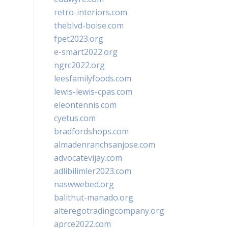
retro-interiors.com
theblvd-boise.com
fpet2023.org
e-smart2022.org
ngrc2022.org
leesfamilyfoods.com
lewis-lewis-cpas.com
eleontennis.com
cyetus.com
bradfordshops.com
almadenranchsanjose.com
advocatevijay.com
adlibilimler2023.com
naswwebed.org
balithut-manado.org
alteregotradingcompany.org
aprce2022.com