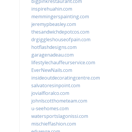
bigpinkrestaurant.com
inspirehuahin.com
memmingerspainting.com
jeremypbeasley.com
thesandwichdepotcos.com
drgiggleshouseofpain.com
hotflashdesigns.com
garagenadeau.com
lifestylechauffeurservice.com
EverNewNails.com
insideoutdecoratingcentre.com
salvatoresinpoint.com
jovialfloralco.com
johnlscotthometeam.com
u-seehomes.com
watersportslagonissi.com
mischieffashion.com
eduwyre.com