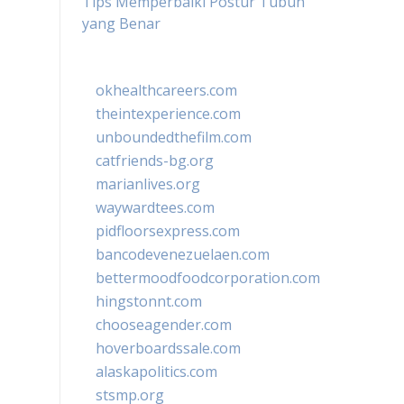
Tips Memperbaiki Postur Tubuh
yang Benar
okhealthcareers.com
theintexperience.com
unboundedthefilm.com
catfriends-bg.org
marianlives.org
waywardtees.com
pidfloorsexpress.com
bancodevenezuelaen.com
bettermoodfoodcorporation.com
hingstonnt.com
chooseagender.com
hoverboardssale.com
alaskapolitics.com
stsmp.org