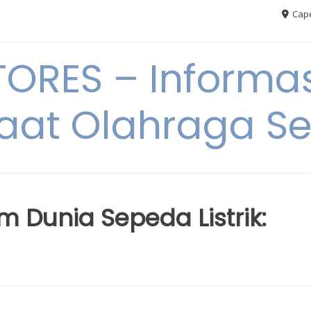
Cape
RES – Informas
aat Olahraga S
m Dunia Sepeda Listrik: