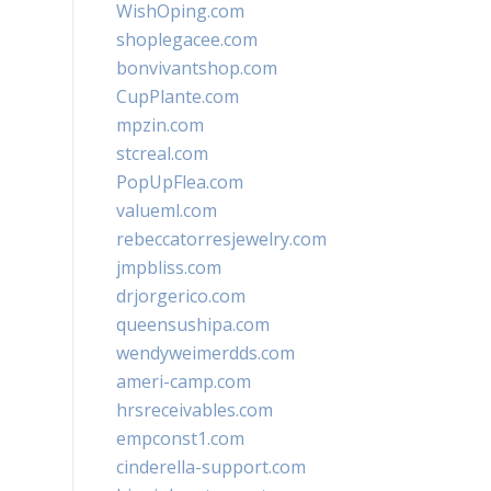
WishOping.com
shoplegacee.com
bonvivantshop.com
CupPlante.com
mpzin.com
stcreal.com
PopUpFlea.com
valueml.com
rebeccatorresjewelry.com
jmpbliss.com
drjorgerico.com
queensushipa.com
wendyweimerdds.com
ameri-camp.com
hrsreceivables.com
empconst1.com
cinderella-support.com