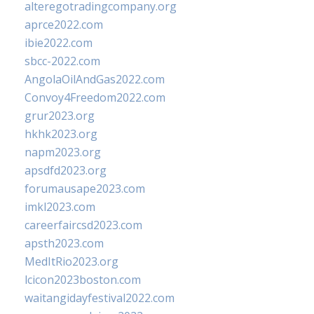
alteregotradingcompany.org
aprce2022.com
ibie2022.com
sbcc-2022.com
AngolaOilAndGas2022.com
Convoy4Freedom2022.com
grur2023.org
hkhk2023.org
napm2023.org
apsdfd2023.org
forumausape2023.com
imkl2023.com
careerfaircsd2023.com
apsth2023.com
MedItRio2023.org
lcicon2023boston.com
waitangidayfestival2022.com