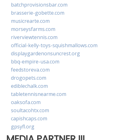
batchprovisionsbar.com
brasserie-gobette.com
musicrearte.com
morseysfarms.com
riverviewtennis.com
official-kelly-toys-squishmallows.com
displaygardenonsuncrest.org
bbq-empire-usa.com
feedstoreva.com
drogopets.com
ediblechalk.com
tabletennisnearme.com
oaksofa.com
soultacohtx.com
capishcaps.com
gpsyfl.org
MEDIA PARTNER III