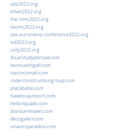
ialp2022.org
klivet2022.org
ifac-hms2022.org
taoms2022.org
iias-euromena-conference2022.org
ivd2022.org
csity2022.org
ibsarstudyabroad.com
bennusehgall.com
tsecincinnati.com
roderconstructiongroup.com
plazabatai.com
hawkscayresort.com
hellonquads.com
diarioanimales.com
decogaleri.com
unavozparadios.com