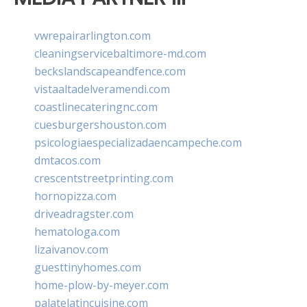
vwrepairarlington.com
cleaningservicebaltimore-md.com
beckslandscapeandfence.com
vistaaltadelveramendi.com
coastlinecateringnc.com
cuesburgershouston.com
psicologiaespecializadaencampeche.com
dmtacos.com
crescentstreetprinting.com
hornopizza.com
driveadragster.com
hematologa.com
lizaivanov.com
guesttinyhomes.com
home-plow-by-meyer.com
palatelatincuisine.com