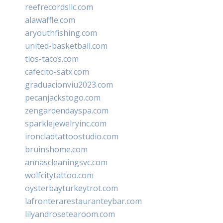
reefrecordsllc.com
alawaffle.com
aryouthfishing.com
united-basketball.com
tios-tacos.com
cafecito-satx.com
graduacionviu2023.com
pecanjackstogo.com
zengardendayspa.com
sparklejewelryinc.com
ironcladtattoostudio.com
bruinshome.com
annascleaningsvc.com
wolfcitytattoo.com
oysterbayturkeytrot.com
lafronterarestauranteybar.com
lilyandrosetearoom.com