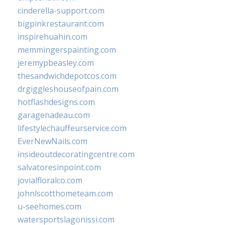
cinderella-support.com
bigpinkrestaurant.com
inspirehuahin.com
memmingerspainting.com
jeremypbeasley.com
thesandwichdepotcos.com
drgiggleshouseofpain.com
hotflashdesigns.com
garagenadeau.com
lifestylechauffeurservice.com
EverNewNails.com
insideoutdecoratingcentre.com
salvatoresinpoint.com
jovialfloralco.com
johnlscotthometeam.com
u-seehomes.com
watersportslagonissi.com