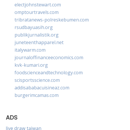
electjohnstewart.com
omptourtravels.com
tribratanews-polreskebumen.com
rsudbayuasih.org
publikjurnalistik.org
juneteenthapparel.net
italywarm.com
journaloffinanceeconomics.com
kvk-kumari.org
foodscienceandtechnology.com
scisportsscience.com
addisababacuisineaz.com
burgerimcamas.com
ADS
live draw taiwan