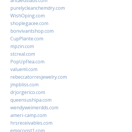
antaeuslabs.com
purelycleanchemdry.com
WishOping.com
shoplegacee.com
bonvivantshop.com
CupPlante.com
mpzin.com
stcreal.com
PopUpFlea.com
valueml.com
rebeccatorresjewelry.com
jmpbliss.com
drjorgerico.com
queensushipa.com
wendyweimerdds.com
ameri-camp.com
hrsreceivables.com
empconst1.com