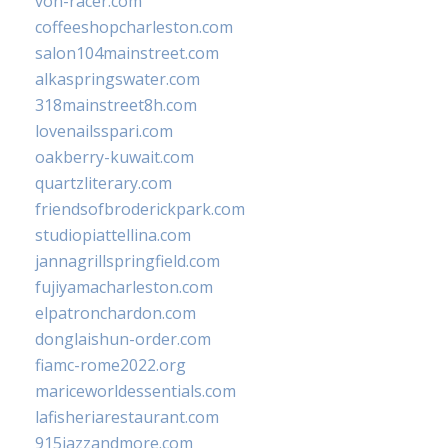
von-racer.com
coffeeshopcharleston.com
salon104mainstreet.com
alkaspringswater.com
318mainstreet8h.com
lovenailsspari.com
oakberry-kuwait.com
quartzliterary.com
friendsofbroderickpark.com
studiopiattellina.com
jannagrillspringfield.com
fujiyamacharleston.com
elpatronchardon.com
donglaishun-order.com
fiamc-rome2022.org
mariceworldessentials.com
lafisheriarestaurant.com
915jazzandmore.com