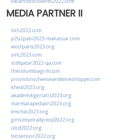
vacancesscolaires2022.com
MEDIA PARTNER II
isth2022.com
p2b2pabi2023-makassar.com
wocfparis2023.org
sinc2023.com
scdlqatar2022-qa.com
thecolumbiagrill.com
provisionscheeseandwineshoppe.com
khedi2023.org
akademikgeriatri2023.org
marmarapediatri2023.org
emchie2023.org
girisimselradyoloji2022.org
utcd2022.org
biosensor2022.org