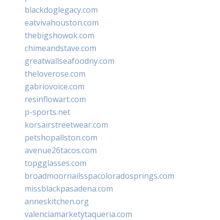
blackdoglegacy.com
eatvivahouston.com
thebigshowok.com
chimeandstave.com
greatwallseafoodny.com
theloverose.com
gabriovoice.com
resinflowart.com
p-sports.net
korsairstreetwear.com
petshopallston.com
avenue26tacos.com
topgglasses.com
broadmoornailsspacoloradosprings.com
missblackpasadena.com
anneskitchen.org
valenciamarketytaqueria.com