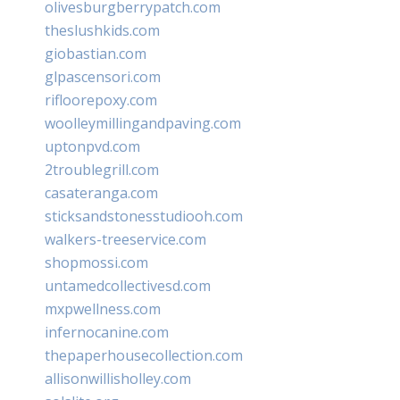
olivesburgberrypatch.com
theslushkids.com
giobastian.com
glpascensori.com
rifloorepoxy.com
woolleymillingandpaving.com
uptonpvd.com
2troublegrill.com
casateranga.com
sticksandstonesstudiooh.com
walkers-treeservice.com
shopmossi.com
untamedcollectivesd.com
mxpwellness.com
infernocanine.com
thepaperhousecollection.com
allisonwillisholley.com