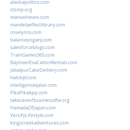
alaskapolitics.com
stsmp.org
manoelneves.com
mandelaeffectlibrary.com
roselynns.com
balanceyoganj.com
salesforceblogs.com
TrainGames365.com
BaytownEvaCationRentals.com
JabalpurCakeDelivery.com
halobjd.com
intelligenceqatar.com
PikaPikaApp.com
takecareofbusinessdfw.org
HamadaOfJapan.com
VersifyLifestyle.com
kingscreekadventures.com