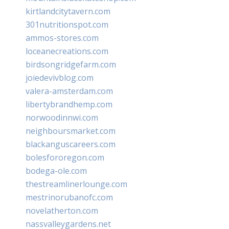
kirtlandcitytavern.com
301nutritionspot.com
ammos-stores.com
loceanecreations.com
birdsongridgefarm.com
joiedevivblog.com
valera-amsterdam.com
libertybrandhemp.com
norwoodinnwi.com
neighboursmarket.com
blackanguscareers.com
bolesfororegon.com
bodega-ole.com
thestreamlinerlounge.com
mestrinorubanofc.com
novelatherton.com
nassvalleygardens.net