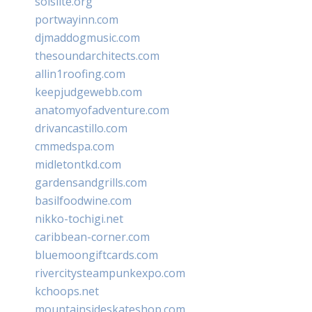
solslite.org
portwayinn.com
djmaddogmusic.com
thesoundarchitects.com
allin1roofing.com
keepjudgewebb.com
anatomyofadventure.com
drivancastillo.com
cmmedspa.com
midletontkd.com
gardensandgrills.com
basilfoodwine.com
nikko-tochigi.net
caribbean-corner.com
bluemoongiftcards.com
rivercitysteampunkexpo.com
kchoops.net
mountainsideskateshop.com