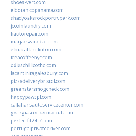
shoes-vert.com
elbotanicopanama.com
shadyoaksrockportrvpark.com
jccoinlaundry.com
kautorepair.com
marjaeswinebar.com
elmazatlanclinton.com
ideacoffeenyc.com
odieschillicothe.com
lacantinitagalesburg.com
pizzadeliverybristol.com
greenstarsmogcheck.com
happypawspl.com
callahansautoservicecenter.com
georgiascornermarket.com
perfectfit24-7.com
portugalprivatedriver.com