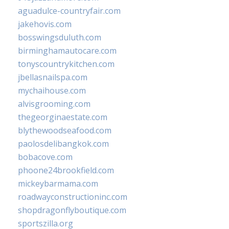
aguadulce-countryfair.com
jakehovis.com
bosswingsduluth.com
birminghamautocare.com
tonyscountrykitchen.com
jbellasnailspa.com
mychaihouse.com
alvisgrooming.com
thegeorginaestate.com
blythewoodseafood.com
paolosdelibangkok.com
bobacove.com
phoone24brookfield.com
mickeybarmama.com
roadwayconstructioninc.com
shopdragonflyboutique.com
sportszilla.org