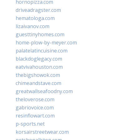
hornopizza.com
driveadragster.com
hematologa.com
lizaivanov.com
guesttinyhomes.com
home-plow-by-meyer.com
palatelatincuisine.com
blackdoglegacy.com
eatvivahouston.com
thebigshowok.com
chimeandstave.com
greatwallseafoodny.com
theloverose.com
gabriovoice.com
resinflowart.com
p-sports.net
korsairstreetwear.com
petshopallston.com