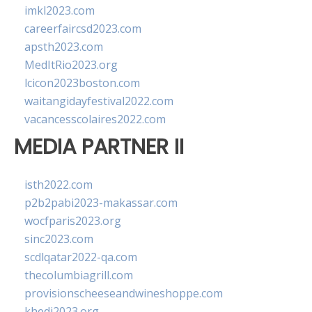
imkl2023.com
careerfaircsd2023.com
apsth2023.com
MedItRio2023.org
lcicon2023boston.com
waitangidayfestival2022.com
vacancesscolaires2022.com
MEDIA PARTNER II
isth2022.com
p2b2pabi2023-makassar.com
wocfparis2023.org
sinc2023.com
scdlqatar2022-qa.com
thecolumbiagrill.com
provisionscheeseandwineshoppe.com
khedi2023.org