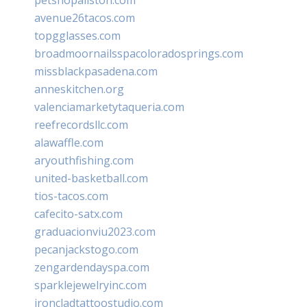
avenue26tacos.com
topgglasses.com
broadmoornailsspacoloradosprings.com
missblackpasadena.com
anneskitchen.org
valenciamarketytaqueria.com
reefrecordsllc.com
alawaffle.com
aryouthfishing.com
united-basketball.com
tios-tacos.com
cafecito-satx.com
graduacionviu2023.com
pecanjackstogo.com
zengardendayspa.com
sparklejewelryinc.com
ironcladtattoostudio.com