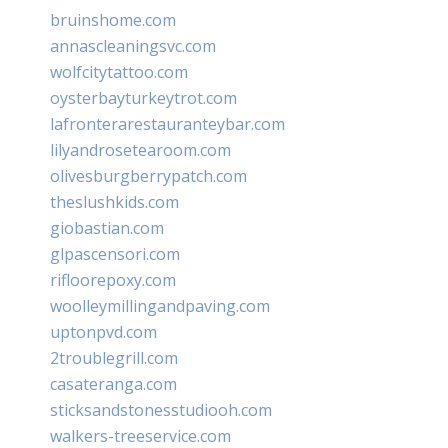
bruinshome.com
annascleaningsvc.com
wolfcitytattoo.com
oysterbayturkeytrot.com
lafronterarestauranteybar.com
lilyandrosetearoom.com
olivesburgberrypatch.com
theslushkids.com
giobastian.com
glpascensori.com
rifloorepoxy.com
woolleymillingandpaving.com
uptonpvd.com
2troublegrill.com
casateranga.com
sticksandstonesstudiooh.com
walkers-treeservice.com