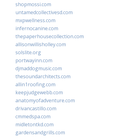
shopmossi.com
untamedcollectivesd.com
mxpwellness.com
infernocanine.com
thepaperhousecollection.com
allisonwillisholley.com
solslite.org
portwayinn.com
djmaddogmusic.com
thesoundarchitects.com
allin1roofing.com
keepjudgewebb.com
anatomyofadventure.com
drivancastillo.com
cmmedspa.com
midletontkd.com
gardensandgrills.com