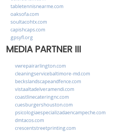
tabletennisnearme.com
oaksofa.com
soultacohtx.com
capishcaps.com
gpsyfl.org
MEDIA PARTNER III
vwrepairarlington.com
cleaningservicebaltimore-md.com
beckslandscapeandfence.com
vistaaltadelveramendi.com
coastlinecateringnc.com
cuesburgershouston.com
psicologiaespecializadaencampeche.com
dmtacos.com
crescentstreetprinting.com