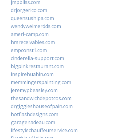
jmpbliss.com
drjorgerico.com
queensushipa.com
wendyweimerdds.com
ameri-camp.com
hrsreceivables.com
empconst1.com
cinderella-support.com
bigpinkrestaurant.com
inspirehuahin.com
memmingerspainting.com
jeremypbeasley.com
thesandwichdepotcos.com
drgiggleshouseofpain.com
hotflashdesigns.com
garagenadeau.com
lifestylechauffeurservice.com