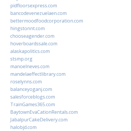
pidfloorsexpress.com
bancodevenezuelaen.com
bettermoodfoodcorporation.com
hingstonnt.com
chooseagender.com
hoverboardssale.com
alaskapolitics.com
stsmp.org
manoelneves.com
mandelaeffectlibrary.com
roselynns.com
balanceyoganj.com
salesforceblogs.com
TrainGames365.com
BaytownEvaCationRentals.com
JabalpurCakeDelivery.com
halobjd.com