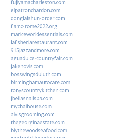
fujiyamacharleston.com
elpatronchardon.com
donglaishun-order.com
fiamc-rome2022.org
mariceworldessentials.com
lafisheriarestaurant.com
915jazzandmore.com
aguadulce-countryfair.com
jakehovis.com
bosswingsduluth.com
birminghamautocare.com
tonyscountrykitchen.com
jbellasnailspa.com
mychaihouse.com
alvisgrooming.com
thegeorginaestate.com
blythewoodseafood.com