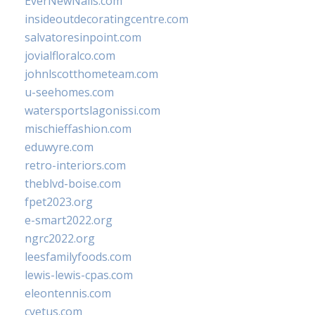
EverNewNails.com
insideoutdecoratingcentre.com
salvatoresinpoint.com
jovialfloralco.com
johnlscotthometeam.com
u-seehomes.com
watersportslagonissi.com
mischieffashion.com
eduwyre.com
retro-interiors.com
theblvd-boise.com
fpet2023.org
e-smart2022.org
ngrc2022.org
leesfamilyfoods.com
lewis-lewis-cpas.com
eleontennis.com
cyetus.com