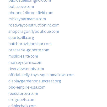
paolosdelibangkok.com
bobacove.com
phoone24brookfield.com
mickeybarmama.com
roadwayconstructioninc.com
shopdragonflyboutique.com
sportszilla.org
batchprovisionsbar.com
brasserie-gobette.com
musicrearte.com
morseysfarms.com
riverviewtennis.com
official-kelly-toys-squishmallows.com
displaygardenonsuncrest.org
bbq-empire-usa.com
feedstoreva.com
drogopets.com
ediblechalk.com