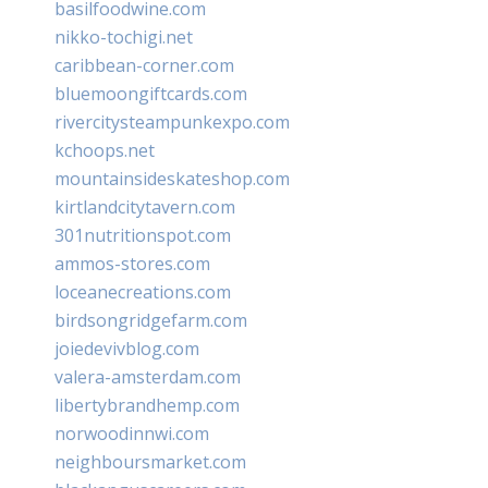
basilfoodwine.com
nikko-tochigi.net
caribbean-corner.com
bluemoongiftcards.com
rivercitysteampunkexpo.com
kchoops.net
mountainsideskateshop.com
kirtlandcitytavern.com
301nutritionspot.com
ammos-stores.com
loceanecreations.com
birdsongridgefarm.com
joiedevivblog.com
valera-amsterdam.com
libertybrandhemp.com
norwoodinnwi.com
neighboursmarket.com