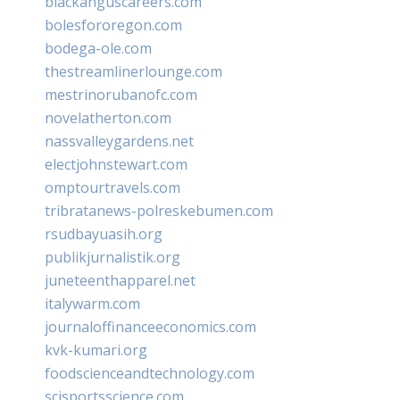
blackanguscareers.com
bolesfororegon.com
bodega-ole.com
thestreamlinerlounge.com
mestrinorubanofc.com
novelatherton.com
nassvalleygardens.net
electjohnstewart.com
omptourtravels.com
tribratanews-polreskebumen.com
rsudbayuasih.org
publikjurnalistik.org
juneteenthapparel.net
italywarm.com
journaloffinanceeconomics.com
kvk-kumari.org
foodscienceandtechnology.com
scisportsscience.com