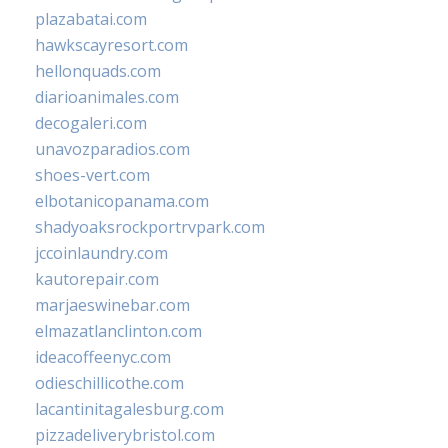
plazabatai.com
hawkscayresort.com
hellonquads.com
diarioanimales.com
decogaleri.com
unavozparadios.com
shoes-vert.com
elbotanicopanama.com
shadyoaksrockportrvpark.com
jccoinlaundry.com
kautorepair.com
marjaeswinebar.com
elmazatlanclinton.com
ideacoffeenyc.com
odieschillicothe.com
lacantinitagalesburg.com
pizzadeliverybristol.com