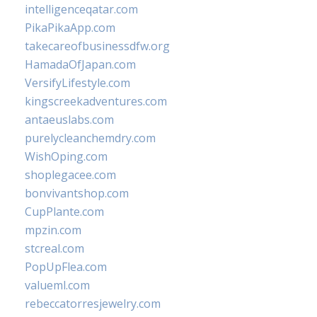
intelligenceqatar.com
PikaPikaApp.com
takecareofbusinessdfw.org
HamadaOfJapan.com
VersifyLifestyle.com
kingscreekadventures.com
antaeuslabs.com
purelycleanchemdry.com
WishOping.com
shoplegacee.com
bonvivantshop.com
CupPlante.com
mpzin.com
stcreal.com
PopUpFlea.com
valueml.com
rebeccatorresjewelry.com