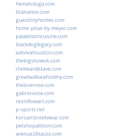
hematologa.com
lizaivanov.com
guesttinyhomes.com
home-plow-by-meyer.com
palatelatincuisine.com
blackdoglegacy.com
eatvivahouston.com
thebigshowok.com
chimeandstave.com
greatwallseafoodny.com
theloverose.com
gabriovoice.com
resinflowart.com
p-sports.net
korsairstreetwear.com
petshopallston.com
avenue26tacos.com