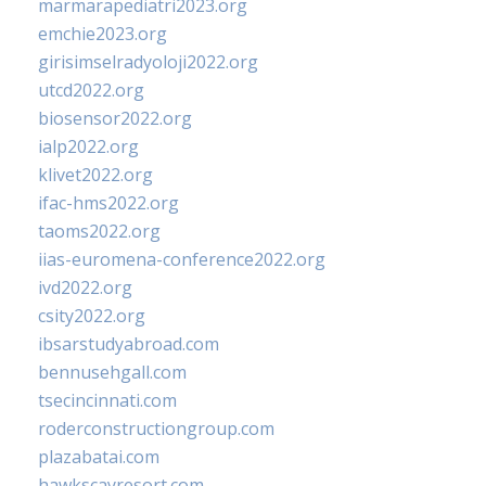
marmarapediatri2023.org
emchie2023.org
girisimselradyoloji2022.org
utcd2022.org
biosensor2022.org
ialp2022.org
klivet2022.org
ifac-hms2022.org
taoms2022.org
iias-euromena-conference2022.org
ivd2022.org
csity2022.org
ibsarstudyabroad.com
bennusehgall.com
tsecincinnati.com
roderconstructiongroup.com
plazabatai.com
hawkscayresort.com