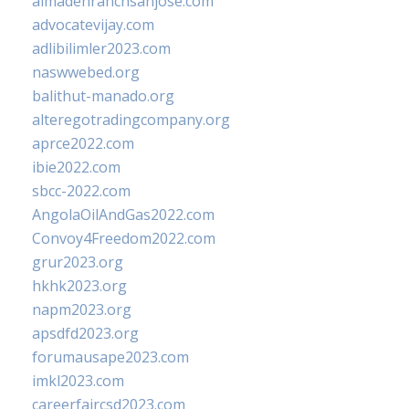
almadenranchsanjose.com
advocatevijay.com
adlibilimler2023.com
naswwebed.org
balithut-manado.org
alteregotradingcompany.org
aprce2022.com
ibie2022.com
sbcc-2022.com
AngolaOilAndGas2022.com
Convoy4Freedom2022.com
grur2023.org
hkhk2023.org
napm2023.org
apsdfd2023.org
forumausape2023.com
imkl2023.com
careerfaircsd2023.com