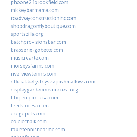
phoone24brookfield.com
mickeybarmama.com
roadwayconstructioninc.com
shopdragonflyboutique.com
sportszilla.org
batchprovisionsbar.com
brasserie-gobette.com
musicrearte.com
morseysfarms.com
riverviewtennis.com
official-kelly-toys-squishmallows.com
displaygardenonsuncrest.org
bbq-empire-usa.com
feedstoreva.com
drogopets.com
ediblechalk.com
tabletennisnearme.com