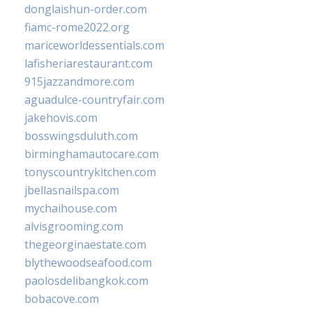
donglaishun-order.com
fiamc-rome2022.org
mariceworldessentials.com
lafisheriarestaurant.com
915jazzandmore.com
aguadulce-countryfair.com
jakehovis.com
bosswingsduluth.com
birminghamautocare.com
tonyscountrykitchen.com
jbellasnailspa.com
mychaihouse.com
alvisgrooming.com
thegeorginaestate.com
blythewoodseafood.com
paolosdelibangkok.com
bobacove.com