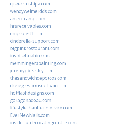
queensushipa.com
wendyweimerdds.com
ameri-camp.com
hrsreceivables.com
empconst1.com
cinderella-support.com
bigpinkrestaurant.com
inspirehuahin.com
memmingerspainting.com
jeremypbeasley.com
thesandwichdepotcos.com
drgiggleshouseofpain.com
hotflashdesigns.com
garagenadeau.com
lifestylechauffeurservice.com
EverNewNails.com
insideoutdecoratingcentre.com