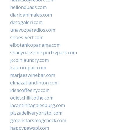
hellonquads.com
diarioanimales.com
decogaleri.com
unavozparadios.com
shoes-vert.com
elbotanicopanama.com
shadyoaksrockportrvpark.com
jccoinlaundry.com
kautorepair.com
marjaeswinebar.com
elmazatlanclinton.com
ideacoffeenyc.com
odieschillicothe.com
lacantinitagalesburg.com
pizzadeliverybristol.com
greenstarsmogcheck.com
happypawspl.com