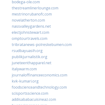
bodega-ole.com
thestreamlinerlounge.com
mestrinorubanofc.com
novelatherton.com
nassvalleygardens.net
electjohnstewart.com
omptourtravels.com
tribratanews-polreskebumen.com
rsudbayuasih.org
publikjurnalistik.org
juneteenthapparel.net
italywarm.com
journaloffinanceeconomics.com
kvk-kumari.org
foodscienceandtechnology.com
scisportsscience.com
addisababacuisineaz.com