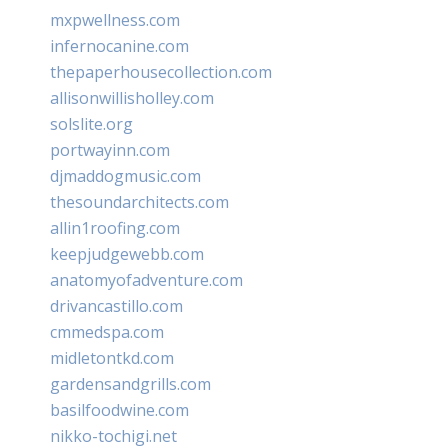
mxpwellness.com
infernocanine.com
thepaperhousecollection.com
allisonwillisholley.com
solslite.org
portwayinn.com
djmaddogmusic.com
thesoundarchitects.com
allin1roofing.com
keepjudgewebb.com
anatomyofadventure.com
drivancastillo.com
cmmedspa.com
midletontkd.com
gardensandgrills.com
basilfoodwine.com
nikko-tochigi.net