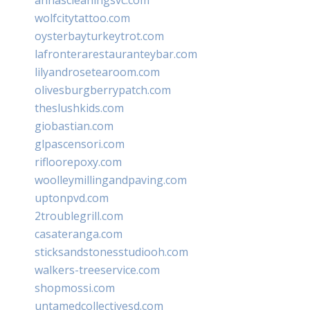
wolfcitytattoo.com
oysterbayturkeytrot.com
lafronterarestauranteybar.com
lilyandrosetearoom.com
olivesburgberrypatch.com
theslushkids.com
giobastian.com
glpascensori.com
rifloorepoxy.com
woolleymillingandpaving.com
uptonpvd.com
2troublegrill.com
casateranga.com
sticksandstonesstudiooh.com
walkers-treeservice.com
shopmossi.com
untamedcollectivesd.com