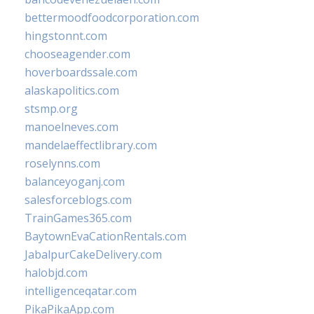
bettermoodfoodcorporation.com
hingstonnt.com
chooseagender.com
hoverboardssale.com
alaskapolitics.com
stsmp.org
manoelneves.com
mandelaeffectlibrary.com
roselynns.com
balanceyoganj.com
salesforceblogs.com
TrainGames365.com
BaytownEvaCationRentals.com
JabalpurCakeDelivery.com
halobjd.com
intelligenceqatar.com
PikaPikaApp.com