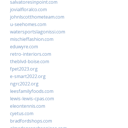
salvatoresinpoint.com
jovialfloralco.com
johnlscotthometeam.com
u-seehomes.com
watersportslagonissi.com
mischieffashion.com
eduwyre.com
retro-interiors.com
theblvd-boise.com
fpet2023.org
e-smart2022.org
ngrc2022.org
leesfamilyfoods.com
lewis-lewis-cpas.com
eleontennis.com
cyetus.com
bradfordshops.com