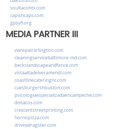
oaksofa.com
soultacohtx.com
capishcaps.com
gpsyfl.org
MEDIA PARTNER III
vwrepairarlington.com
cleaningservicebaltimore-md.com
beckslandscapeandfence.com
vistaaltadelveramendi.com
coastlinecateringnc.com
cuesburgershouston.com
psicologiaespecializadaencampeche.com
dmtacos.com
crescentstreetprinting.com
hornopizza.com
driveadragster.com