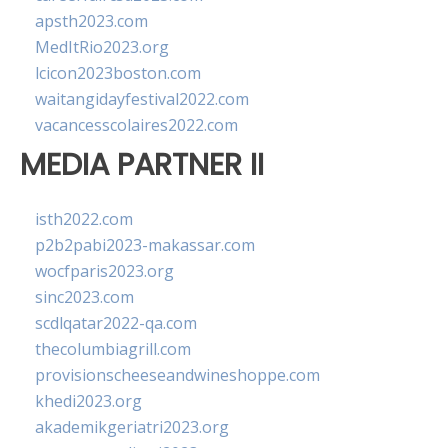
apsth2023.com
MedItRio2023.org
lcicon2023boston.com
waitangidayfestival2022.com
vacancesscolaires2022.com
MEDIA PARTNER II
isth2022.com
p2b2pabi2023-makassar.com
wocfparis2023.org
sinc2023.com
scdlqatar2022-qa.com
thecolumbiagrill.com
provisionscheeseandwineshoppe.com
khedi2023.org
akademikgeriatri2023.org