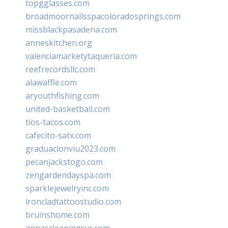
topgglasses.com
broadmoornailsspacoloradosprings.com
missblackpasadena.com
anneskitchen.org
valenciamarketytaqueria.com
reefrecordsllc.com
alawaffle.com
aryouthfishing.com
united-basketball.com
tios-tacos.com
cafecito-satx.com
graduacionviu2023.com
pecanjackstogo.com
zengardendayspa.com
sparklejewelryinc.com
ironcladtattoostudio.com
bruinshome.com
annascleaningsvc.com