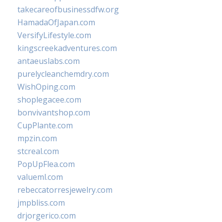
takecareofbusinessdfw.org
HamadaOfJapan.com
VersifyLifestyle.com
kingscreekadventures.com
antaeuslabs.com
purelycleanchemdry.com
WishOping.com
shoplegacee.com
bonvivantshop.com
CupPlante.com
mpzin.com
stcreal.com
PopUpFlea.com
valueml.com
rebeccatorresjewelry.com
jmpbliss.com
drjorgerico.com