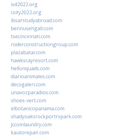
ivd2022.org
csity2022.org
ibsarstudyabroad.com
bennusehgall.com
tsecincinnati.com
roderconstructiongroup.com
plazabatai.com
hawkscayresort.com
hellonquads.com
diarioanimales.com
decogaleri.com
unavozparadios.com
shoes-vert.com
elbotanicopanama.com
shadyoaksrockportrvpark.com
jccoinlaundry.com
kautorepair.com