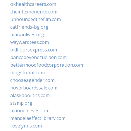
okhealthcareers.com
theintexperience.com
unboundedthefilm.com
catfriends-bg.org
marianlives.org
waywardtees.com
pidfloorsexpress.com
bancodevenezuelaen.com
bettermoodfoodcorporation.com
hingstonnt.com
chooseagender.com
hoverboardssale.com
alaskapolitics.com
stsmp.org
manoelneves.com
mandelaeffectlibrary.com
roselynns.com