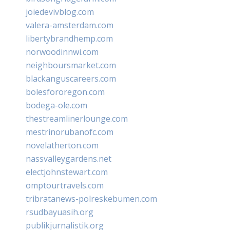
joiedevivblog.com
valera-amsterdam.com
libertybrandhemp.com
norwoodinnwi.com
neighboursmarket.com
blackanguscareers.com
bolesfororegon.com
bodega-ole.com
thestreamlinerlounge.com
mestrinorubanofc.com
novelatherton.com
nassvalleygardens.net
electjohnstewart.com
omptourtravels.com
tribratanews-polreskebumen.com
rsudbayuasih.org
publikjurnalistik.org