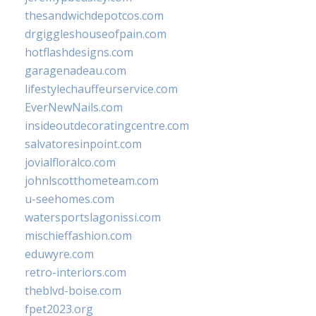
thesandwichdepotcos.com
drgiggleshouseofpain.com
hotflashdesigns.com
garagenadeau.com
lifestylechauffeurservice.com
EverNewNails.com
insideoutdecoratingcentre.com
salvatoresinpoint.com
jovialfloralco.com
johnlscotthometeam.com
u-seehomes.com
watersportslagonissi.com
mischieffashion.com
eduwyre.com
retro-interiors.com
theblvd-boise.com
fpet2023.org