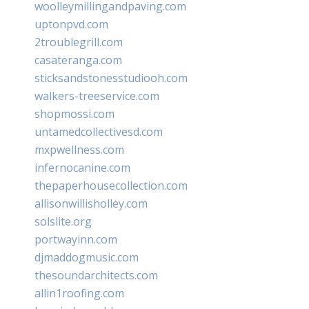
woolleymillingandpaving.com
uptonpvd.com
2troublegrill.com
casateranga.com
sticksandstonesstudiooh.com
walkers-treeservice.com
shopmossi.com
untamedcollectivesd.com
mxpwellness.com
infernocanine.com
thepaperhousecollection.com
allisonwillisholley.com
solslite.org
portwayinn.com
djmaddogmusic.com
thesoundarchitects.com
allin1roofing.com