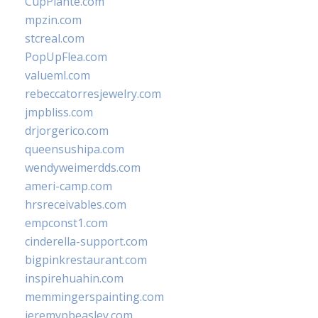
CupPlante.com
mpzin.com
stcreal.com
PopUpFlea.com
valueml.com
rebeccatorresjewelry.com
jmpbliss.com
drjorgerico.com
queensushipa.com
wendyweimerdds.com
ameri-camp.com
hrsreceivables.com
empconst1.com
cinderella-support.com
bigpinkrestaurant.com
inspirehuahin.com
memmingerspainting.com
jeremypbeasley.com