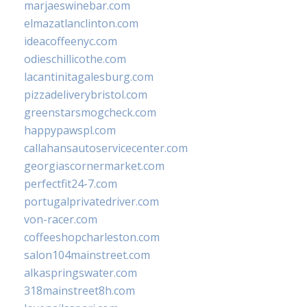
marjaeswinebar.com
elmazatlanclinton.com
ideacoffeenyc.com
odieschillicothe.com
lacantinitagalesburg.com
pizzadeliverybristol.com
greenstarsmogcheck.com
happypawspl.com
callahansautoservicecenter.com
georgiascornermarket.com
perfectfit24-7.com
portugalprivatedriver.com
von-racer.com
coffeeshopcharleston.com
salon104mainstreet.com
alkaspringswater.com
318mainstreet8h.com