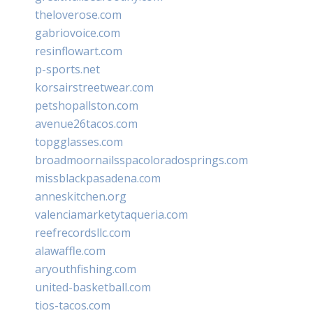
theloverose.com
gabriovoice.com
resinflowart.com
p-sports.net
korsairstreetwear.com
petshopallston.com
avenue26tacos.com
topgglasses.com
broadmoornailsspacoloradosprings.com
missblackpasadena.com
anneskitchen.org
valenciamarketytaqueria.com
reefrecordsllc.com
alawaffle.com
aryouthfishing.com
united-basketball.com
tios-tacos.com