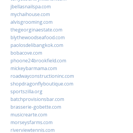
jbellasnailspa.com
mychaihouse.com
alvisgrooming.com
thegeorginaestate.com
blythewoodseafood.com
paolosdelibangkok.com
bobacove.com
phoone24brookfield.com
mickeybarmama.com
roadwayconstructioninc.com
shopdragonflyboutique.com
sportszilla.org
batchprovisionsbar.com
brasserie-gobette.com
musicrearte.com
morseysfarms.com
riverviewtennis.com