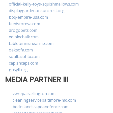
official-kelly-toys-squishmallows.com
displaygardenonsuncrest.org
bbq-empire-usa.com
feedstoreva.com
drogopets.com
ediblechalk.com
tabletennisnearme.com
oaksofa.com
soultacohtx.com
capishcaps.com
gpsyfl.org
MEDIA PARTNER III
vwrepairarlington.com
cleaningservicebaltimore-md.com
beckslandscapeandfence.com