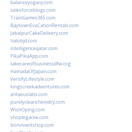
balanceyoganj.com
salesforceblogs.com
TrainGames365.com
BaytownEvaCationRentals.com
JabalpurCakeDelivery.com
halobjd.com
intelligenceqatar.com
PikaPikaApp.com
takecareofbusinessdfw.org
HamadaOfJapan.com
VersifyLifestyle.com
kingscreekadventures.com
antaeuslabs.com
purelycleanchemdry.com
WishOping.com
shoplegacee.com
bonvivantshop.com