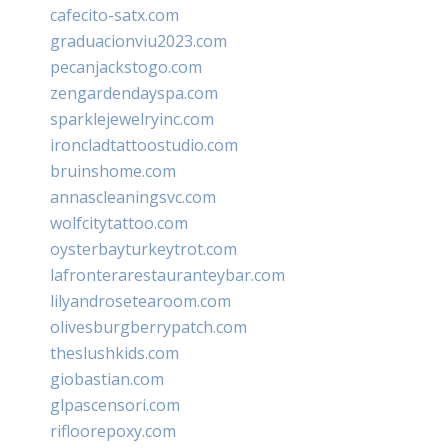
cafecito-satx.com
graduacionviu2023.com
pecanjackstogo.com
zengardendayspa.com
sparklejewelryinc.com
ironcladtattoostudio.com
bruinshome.com
annascleaningsvc.com
wolfcitytattoo.com
oysterbayturkeytrot.com
lafronterarestauranteybar.com
lilyandrosetearoom.com
olivesburgberrypatch.com
theslushkids.com
giobastian.com
glpascensori.com
rifloorepoxy.com