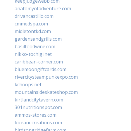
keepjudgewebb.com
anatomyofadventure.com
drivancastillo.com
cmmedspa.com
midletontkd.com
gardensandgrills.com
basilfoodwine.com
nikko-tochigi.net
caribbean-corner.com
bluemoongiftcards.com
rivercitysteampunkexpo.com
kchoops.net
mountainsideskateshop.com
kirtlandcitytavern.com
301nutritionspot.com
ammos-stores.com
loceanecreations.com
birdsongridgefarm.com