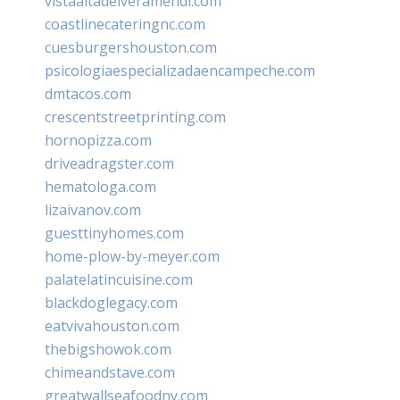
vistaaltadelveramendi.com
coastlinecateringnc.com
cuesburgershouston.com
psicologiaespecializadaencampeche.com
dmtacos.com
crescentstreetprinting.com
hornopizza.com
driveadragster.com
hematologa.com
lizaivanov.com
guesttinyhomes.com
home-plow-by-meyer.com
palatelatincuisine.com
blackdoglegacy.com
eatvivahouston.com
thebigshowok.com
chimeandstave.com
greatwallseafoodny.com