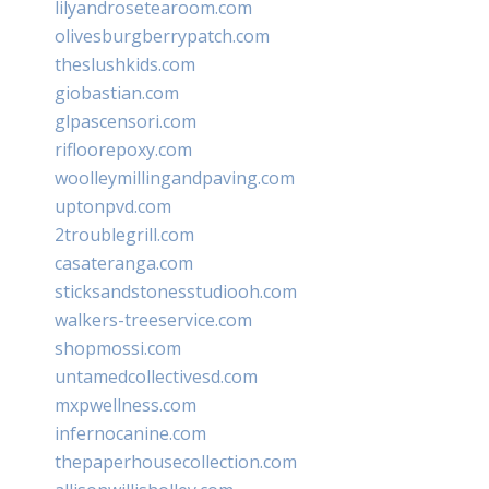
lilyandrosetearoom.com
olivesburgberrypatch.com
theslushkids.com
giobastian.com
glpascensori.com
rifloorepoxy.com
woolleymillingandpaving.com
uptonpvd.com
2troublegrill.com
casateranga.com
sticksandstonesstudiooh.com
walkers-treeservice.com
shopmossi.com
untamedcollectivesd.com
mxpwellness.com
infernocanine.com
thepaperhousecollection.com