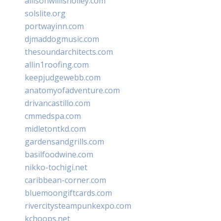
allisonwillisholley.com
solslite.org
portwayinn.com
djmaddogmusic.com
thesoundarchitects.com
allin1roofing.com
keepjudgewebb.com
anatomyofadventure.com
drivancastillo.com
cmmedspa.com
midletontkd.com
gardensandgrills.com
basilfoodwine.com
nikko-tochigi.net
caribbean-corner.com
bluemoongiftcards.com
rivercitysteampunkexpo.com
kchoops.net