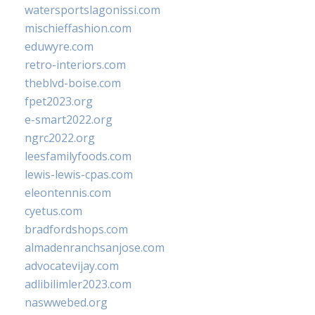
watersportslagonissi.com
mischieffashion.com
eduwyre.com
retro-interiors.com
theblvd-boise.com
fpet2023.org
e-smart2022.org
ngrc2022.org
leesfamilyfoods.com
lewis-lewis-cpas.com
eleontennis.com
cyetus.com
bradfordshops.com
almadenranchsanjose.com
advocatevijay.com
adlibilimler2023.com
naswwebed.org