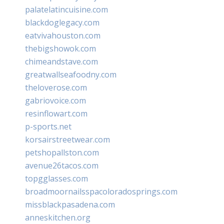
palatelatincuisine.com
blackdoglegacy.com
eatvivahouston.com
thebigshowok.com
chimeandstave.com
greatwallseafoodny.com
theloverose.com
gabriovoice.com
resinflowart.com
p-sports.net
korsairstreetwear.com
petshopallston.com
avenue26tacos.com
topgglasses.com
broadmoornailsspacoloradosprings.com
missblackpasadena.com
anneskitchen.org