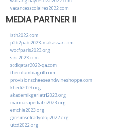
waitangidayfestival2022.com
vacancesscolaires2022.com
MEDIA PARTNER II
isth2022.com
p2b2pabi2023-makassar.com
wocfparis2023.org
sinc2023.com
scdlqatar2022-qa.com
thecolumbiagrill.com
provisionscheeseandwineshoppe.com
khedi2023.org
akademikgeriatri2023.org
marmarapediatri2023.org
emchie2023.org
girisimselradyoloji2022.org
utcd2022.org