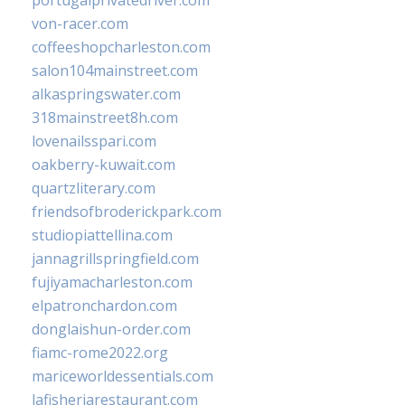
portugalprivatedriver.com
von-racer.com
coffeeshopcharleston.com
salon104mainstreet.com
alkaspringswater.com
318mainstreet8h.com
lovenailsspari.com
oakberry-kuwait.com
quartzliterary.com
friendsofbroderickpark.com
studiopiattellina.com
jannagrillspringfield.com
fujiyamacharleston.com
elpatronchardon.com
donglaishun-order.com
fiamc-rome2022.org
mariceworldessentials.com
lafisheriarestaurant.com