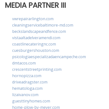
MEDIA PARTNER III
vwrepairarlington.com
cleaningservicebaltimore-md.com
beckslandscapeandfence.com
vistaaltadelveramendi.com
coastlinecateringnc.com
cuesburgershouston.com
psicologiaespecializadaencampeche.com
dmtacos.com
crescentstreetprinting.com
hornopizza.com
driveadragster.com
hematologa.com
lizaivanov.com
guesttinyhomes.com
home-plow-by-meyer.com