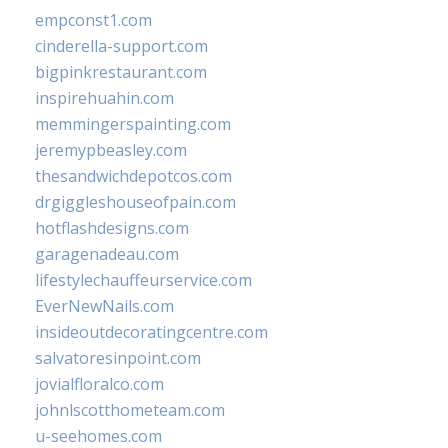
empconst1.com
cinderella-support.com
bigpinkrestaurant.com
inspirehuahin.com
memmingerspainting.com
jeremypbeasley.com
thesandwichdepotcos.com
drgiggleshouseofpain.com
hotflashdesigns.com
garagenadeau.com
lifestylechauffeurservice.com
EverNewNails.com
insideoutdecoratingcentre.com
salvatoresinpoint.com
jovialfloralco.com
johnlscotthometeam.com
u-seehomes.com