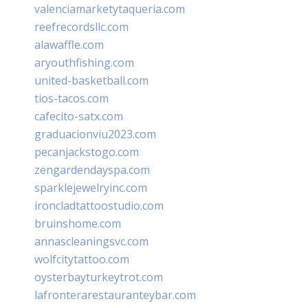
valenciamarketytaqueria.com
reefrecordsllc.com
alawaffle.com
aryouthfishing.com
united-basketball.com
tios-tacos.com
cafecito-satx.com
graduacionviu2023.com
pecanjackstogo.com
zengardendayspa.com
sparklejewelryinc.com
ironcladtattoostudio.com
bruinshome.com
annascleaningsvc.com
wolfcitytattoo.com
oysterbayturkeytrot.com
lafronterarestauranteybar.com