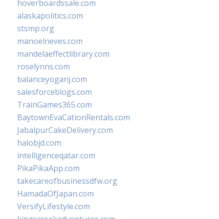
hoverboardssale.com
alaskapolitics.com
stsmp.org
manoelneves.com
mandelaeffectlibrary.com
roselynns.com
balanceyoganj.com
salesforceblogs.com
TrainGames365.com
BaytownEvaCationRentals.com
JabalpurCakeDelivery.com
halobjd.com
intelligenceqatar.com
PikaPikaApp.com
takecareofbusinessdfw.org
HamadaOfJapan.com
VersifyLifestyle.com