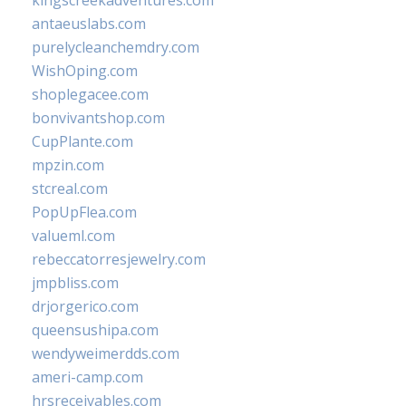
kingscreekadventures.com
antaeuslabs.com
purelycleanchemdry.com
WishOping.com
shoplegacee.com
bonvivantshop.com
CupPlante.com
mpzin.com
stcreal.com
PopUpFlea.com
valueml.com
rebeccatorresjewelry.com
jmpbliss.com
drjorgerico.com
queensushipa.com
wendyweimerdds.com
ameri-camp.com
hrsreceivables.com