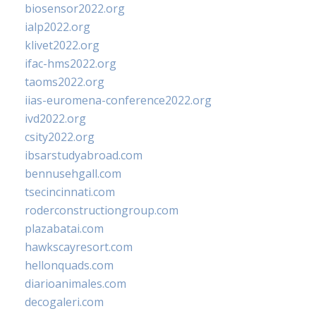
biosensor2022.org
ialp2022.org
klivet2022.org
ifac-hms2022.org
taoms2022.org
iias-euromena-conference2022.org
ivd2022.org
csity2022.org
ibsarstudyabroad.com
bennusehgall.com
tsecincinnati.com
roderconstructiongroup.com
plazabatai.com
hawkscayresort.com
hellonquads.com
diarioanimales.com
decogaleri.com