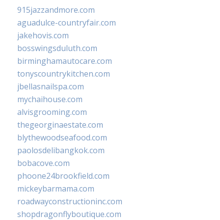
915jazzandmore.com
aguadulce-countryfair.com
jakehovis.com
bosswingsduluth.com
birminghamautocare.com
tonyscountrykitchen.com
jbellasnailspa.com
mychaihouse.com
alvisgrooming.com
thegeorginaestate.com
blythewoodseafood.com
paolosdelibangkok.com
bobacove.com
phoone24brookfield.com
mickeybarmama.com
roadwayconstructioninc.com
shopdragonflyboutique.com