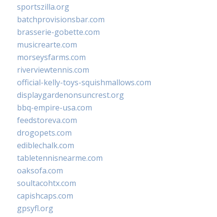
sportszilla.org
batchprovisionsbar.com
brasserie-gobette.com
musicrearte.com
morseysfarms.com
riverviewtennis.com
official-kelly-toys-squishmallows.com
displaygardenonsuncrest.org
bbq-empire-usa.com
feedstoreva.com
drogopets.com
ediblechalk.com
tabletennisnearme.com
oaksofa.com
soultacohtx.com
capishcaps.com
gpsyfl.org