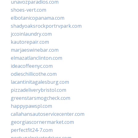
unavozparadios.com
shoes-vert.com
elbotanicopanama.com
shadyoaksrockportrvpark.com
jccoinlaundry.com
kautorepair.com
marjaeswinebar.com
elmazatlanclinton.com
ideacoffeenyc.com
odieschillicothe.com
lacantinitagalesburg.com
pizzadeliverybristol.com
greenstarsmogcheck.com
happypawspl.com
callahansautoservicecenter.com
georgiascornermarket.com
perfectfit24-7.com