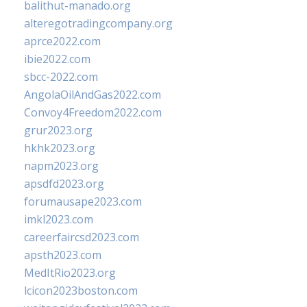
balithut-manado.org
alteregotradingcompany.org
aprce2022.com
ibie2022.com
sbcc-2022.com
AngolaOilAndGas2022.com
Convoy4Freedom2022.com
grur2023.org
hkhk2023.org
napm2023.org
apsdfd2023.org
forumausape2023.com
imkl2023.com
careerfaircsd2023.com
apsth2023.com
MedItRio2023.org
lcicon2023boston.com