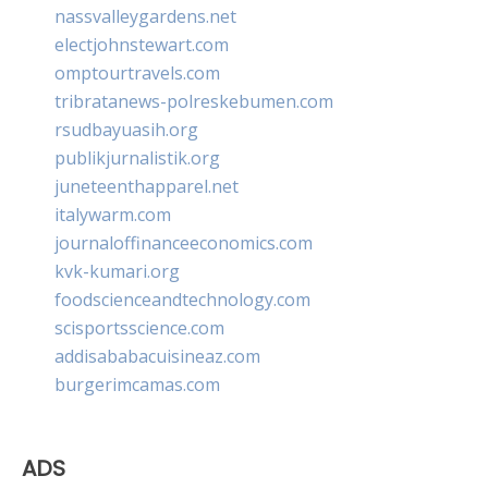
nassvalleygardens.net
electjohnstewart.com
omptourtravels.com
tribratanews-polreskebumen.com
rsudbayuasih.org
publikjurnalistik.org
juneteenthapparel.net
italywarm.com
journaloffinanceeconomics.com
kvk-kumari.org
foodscienceandtechnology.com
scisportsscience.com
addisababacuisineaz.com
burgerimcamas.com
ADS