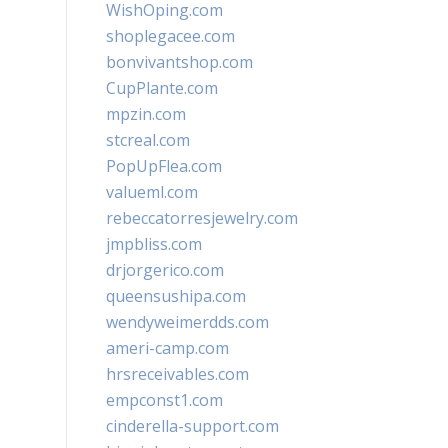
WishOping.com
shoplegacee.com
bonvivantshop.com
CupPlante.com
mpzin.com
stcreal.com
PopUpFlea.com
valueml.com
rebeccatorresjewelry.com
jmpbliss.com
drjorgerico.com
queensushipa.com
wendyweimerdds.com
ameri-camp.com
hrsreceivables.com
empconst1.com
cinderella-support.com