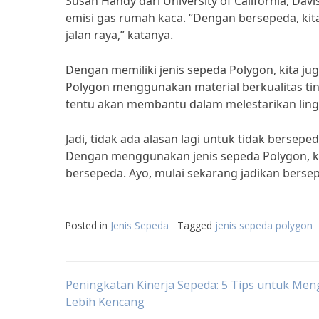
Susan Handy dari University of California, Dav
emisi gas rumah kaca. “Dengan bersepeda, ki
jalan raya,” katanya.
Dengan memiliki jenis sepeda Polygon, kita 
Polygon menggunakan material berkualitas ti
tentu akan membantu dalam melestarikan ling
Jadi, tidak ada alasan lagi untuk tidak bersep
Dengan menggunakan jenis sepeda Polygon, 
bersepeda. Ayo, mulai sekarang jadikan berse
Posted in
Jenis Sepeda
Tagged
jenis sepeda polygon
Post
Peningkatan Kinerja Sepeda: 5 Tips untuk Me
Lebih Kencang