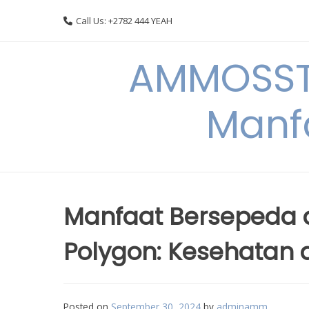
Skip
Call Us: +2782 444 YEAH
to
content
AMMOSSTO
Manf
Manfaat Bersepeda 
Polygon: Kesehatan 
Posted on
September 30, 2024
by
adminamm