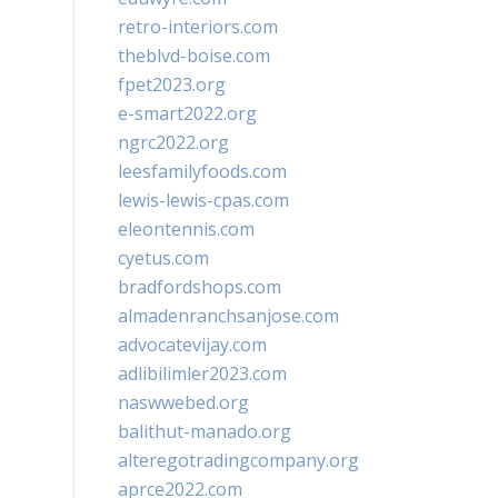
retro-interiors.com
theblvd-boise.com
fpet2023.org
e-smart2022.org
ngrc2022.org
leesfamilyfoods.com
lewis-lewis-cpas.com
eleontennis.com
cyetus.com
bradfordshops.com
almadenranchsanjose.com
advocatevijay.com
adlibilimler2023.com
naswwebed.org
balithut-manado.org
alteregotradingcompany.org
aprce2022.com