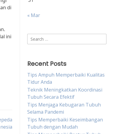
31
ngi
an di
« Mar
an.
l ini
Search
for:
Recent Posts
Tips Ampuh Memperbaiki Kualitas
Tidur Anda
Teknik Meningkatkan Koordinasi
Tubuh Secara Efektif
Tips Menjaga Kebugaran Tubuh
Selama Pandemi
epeda
Tips Memperbaiki Keseimbangan
onesia
Tubuh dengan Mudah