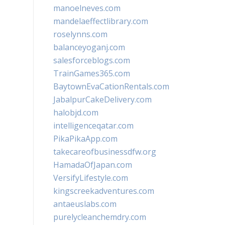
manoelneves.com
mandelaeffectlibrary.com
roselynns.com
balanceyoganj.com
salesforceblogs.com
TrainGames365.com
BaytownEvaCationRentals.com
JabalpurCakeDelivery.com
halobjd.com
intelligenceqatar.com
PikaPikaApp.com
takecareofbusinessdfw.org
HamadaOfJapan.com
VersifyLifestyle.com
kingscreekadventures.com
antaeuslabs.com
purelycleanchemdry.com