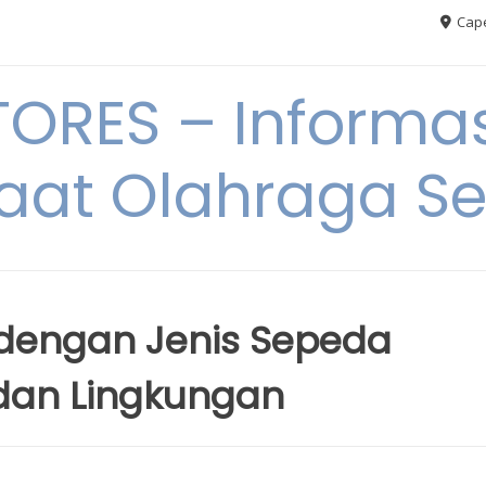
Cape
RES – Informas
aat Olahraga S
dengan Jenis Sepeda
dan Lingkungan