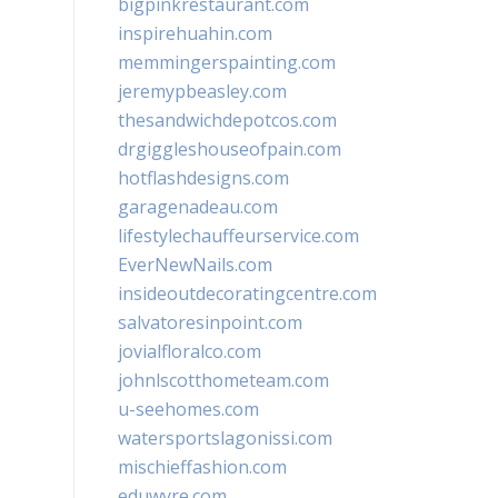
bigpinkrestaurant.com
inspirehuahin.com
memmingerspainting.com
jeremypbeasley.com
thesandwichdepotcos.com
drgiggleshouseofpain.com
hotflashdesigns.com
garagenadeau.com
lifestylechauffeurservice.com
EverNewNails.com
insideoutdecoratingcentre.com
salvatoresinpoint.com
jovialfloralco.com
johnlscotthometeam.com
u-seehomes.com
watersportslagonissi.com
mischieffashion.com
eduwyre.com