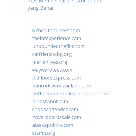
Tips Memperbaiki Postur Tubuh
yang Benar
okhealthcareers.com
theintexperience.com
unboundedthefilm.com
catfriends-bg.org
marianlives.org
waywardtees.com
pidfloorsexpress.com
bancodevenezuelaen.com
bettermoodfoodcorporation.com
hingstonnt.com
chooseagender.com
hoverboardssale.com
alaskapolitics.com
stsmp.org