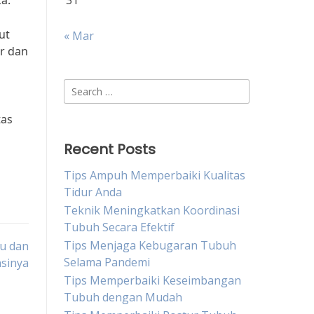
a.
31
ut
« Mar
ur dan
Search
for:
tas
Recent Posts
Tips Ampuh Memperbaiki Kualitas
Tidur Anda
Teknik Meningkatkan Koordinasi
Tubuh Secara Efektif
Tips Menjaga Kebugaran Tubuh
u dan
Selama Pandemi
asinya
Tips Memperbaiki Keseimbangan
Tubuh dengan Mudah