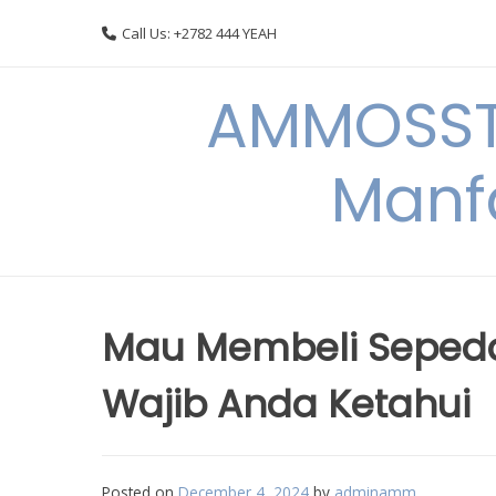
Skip
Call Us: +2782 444 YEAH
to
content
AMMOSSTO
Manf
Mau Membeli Sepeda L
Wajib Anda Ketahui
Posted on
December 4, 2024
by
adminamm