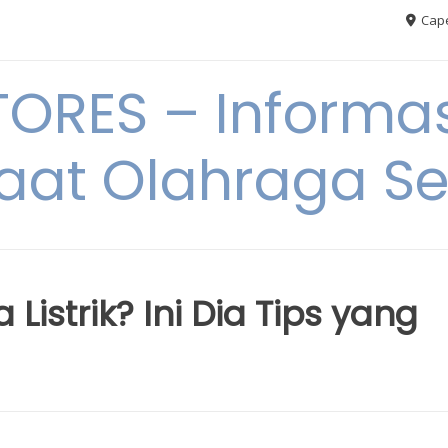
Cape
RES – Informas
aat Olahraga S
istrik? Ini Dia Tips yang