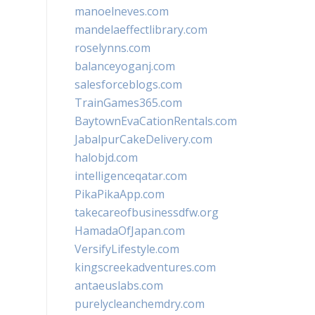
manoelneves.com
mandelaeffectlibrary.com
roselynns.com
balanceyoganj.com
salesforceblogs.com
TrainGames365.com
BaytownEvaCationRentals.com
JabalpurCakeDelivery.com
halobjd.com
intelligenceqatar.com
PikaPikaApp.com
takecareofbusinessdfw.org
HamadaOfJapan.com
VersifyLifestyle.com
kingscreekadventures.com
antaeuslabs.com
purelycleanchemdry.com