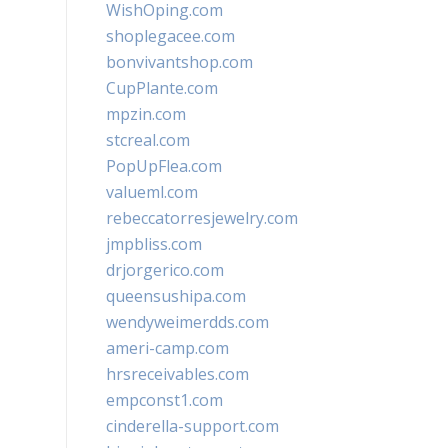
WishOping.com
shoplegacee.com
bonvivantshop.com
CupPlante.com
mpzin.com
stcreal.com
PopUpFlea.com
valueml.com
rebeccatorresjewelry.com
jmpbliss.com
drjorgerico.com
queensushipa.com
wendyweimerdds.com
ameri-camp.com
hrsreceivables.com
empconst1.com
cinderella-support.com