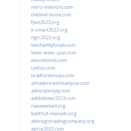
retro-interiors.com
theblvd-boise.com
fpet2023.org
e-smart2022.org
ngrc2022.org
leesfamilyfoods.com
lewis-lewis-cpas.com
eleontennis.com
cyetus.com
bradfordshops.com
almadenranchsanjose.com
advocatevijay.com
adlibilimler2023.com
naswwebed.org
balithut-manado.org
alteregotradingcompany.org
aprce2022.com