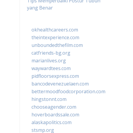
Tips Memperbaiki Postur Tubuh
yang Benar
okhealthcareers.com
theintexperience.com
unboundedthefilm.com
catfriends-bg.org
marianlives.org
waywardtees.com
pidfloorsexpress.com
bancodevenezuelaen.com
bettermoodfoodcorporation.com
hingstonnt.com
chooseagender.com
hoverboardssale.com
alaskapolitics.com
stsmp.org