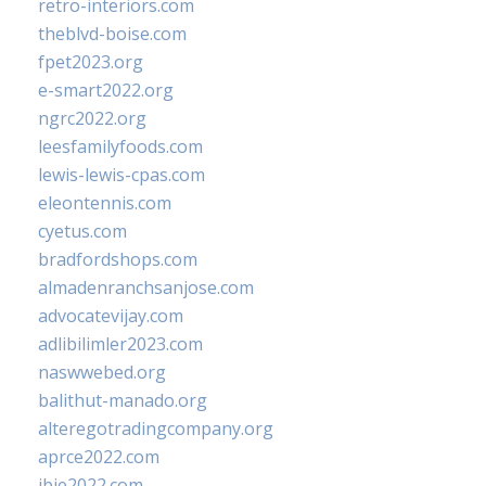
retro-interiors.com
theblvd-boise.com
fpet2023.org
e-smart2022.org
ngrc2022.org
leesfamilyfoods.com
lewis-lewis-cpas.com
eleontennis.com
cyetus.com
bradfordshops.com
almadenranchsanjose.com
advocatevijay.com
adlibilimler2023.com
naswwebed.org
balithut-manado.org
alteregotradingcompany.org
aprce2022.com
ibie2022.com