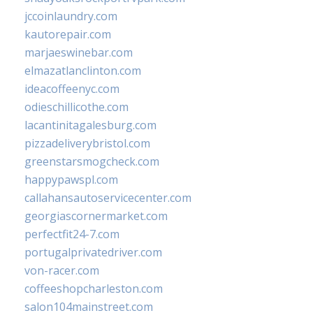
jccoinlaundry.com
kautorepair.com
marjaeswinebar.com
elmazatlanclinton.com
ideacoffeenyc.com
odieschillicothe.com
lacantinitagalesburg.com
pizzadeliverybristol.com
greenstarsmogcheck.com
happypawspl.com
callahansautoservicecenter.com
georgiascornermarket.com
perfectfit24-7.com
portugalprivatedriver.com
von-racer.com
coffeeshopcharleston.com
salon104mainstreet.com