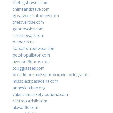
thebigshowok.com
chimeandstave.com
greatwallseafoodny.com
theloverose.com
gabriovoice.com
resinflowart.com
p-sports.net
korsairstreetwear.com
petshopallston.com
avenue26tacos.com
topgglasses.com
broadmoornailsspacoloradosprings.com
missblackpasadena.com
anneskitchen.org
valenciamarketytaqueria.com
reefrecordsllc.com
alawaffle.com