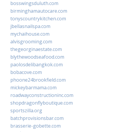
bosswingsduluth.com
birminghamautocare.com
tonyscountrykitchen.com
jbellasnailspa.com
mychaihouse.com
alvisgrooming.com
thegeorginaestate.com
blythewoodseafood.com
paolosdelibangkok.com
bobacove.com
phoone24brookfield.com
mickeybarmama.com
roadwayconstructioninc.com
shopdragonflyboutique.com
sportszilla.org
batchprovisionsbar.com
brasserie-gobette.com