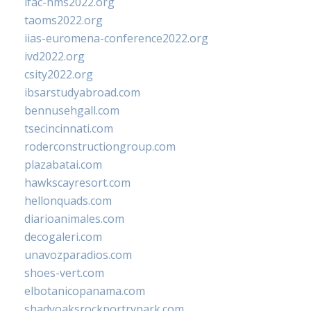
ifac-hms2022.org
taoms2022.org
iias-euromena-conference2022.org
ivd2022.org
csity2022.org
ibsarstudyabroad.com
bennusehgall.com
tsecincinnati.com
roderconstructiongroup.com
plazabatai.com
hawkscayresort.com
hellonquads.com
diarioanimales.com
decogaleri.com
unavozparadios.com
shoes-vert.com
elbotanicopanama.com
shadyoaksrockportrvpark.com