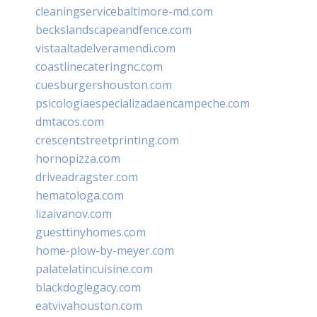
cleaningservicebaltimore-md.com
beckslandscapeandfence.com
vistaaltadelveramendi.com
coastlinecateringnc.com
cuesburgershouston.com
psicologiaespecializadaencampeche.com
dmtacos.com
crescentstreetprinting.com
hornopizza.com
driveadragster.com
hematologa.com
lizaivanov.com
guesttinyhomes.com
home-plow-by-meyer.com
palatelatincuisine.com
blackdoglegacy.com
eatvivahouston.com