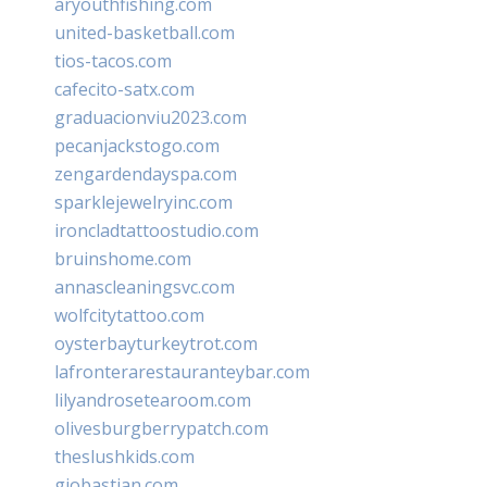
aryouthfishing.com
united-basketball.com
tios-tacos.com
cafecito-satx.com
graduacionviu2023.com
pecanjackstogo.com
zengardendayspa.com
sparklejewelryinc.com
ironcladtattoostudio.com
bruinshome.com
annascleaningsvc.com
wolfcitytattoo.com
oysterbayturkeytrot.com
lafronterarestauranteybar.com
lilyandrosetearoom.com
olivesburgberrypatch.com
theslushkids.com
giobastian.com