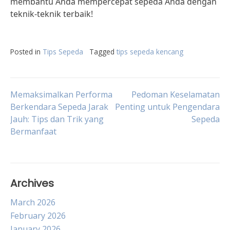
membantu Anda mempercepat sepeda Anda dengan
teknik-teknik terbaik!
Posted in
Tips Sepeda
Tagged
tips sepeda kencang
Post
Memaksimalkan Performa
Pedoman Keselamatan
Berkendara Sepeda Jarak
Penting untuk Pengendara
Jauh: Tips dan Trik yang
Sepeda
navigation
Bermanfaat
Archives
March 2026
February 2026
January 2026