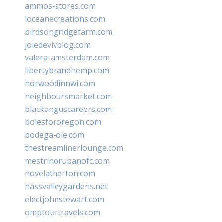
ammos-stores.com
loceanecreations.com
birdsongridgefarm.com
joiedevivblog.com
valera-amsterdam.com
libertybrandhemp.com
norwoodinnwi.com
neighboursmarket.com
blackanguscareers.com
bolesfororegon.com
bodega-ole.com
thestreamlinerlounge.com
mestrinorubanofc.com
novelatherton.com
nassvalleygardens.net
electjohnstewart.com
omptourtravels.com