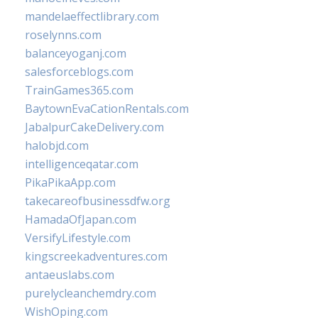
mandelaeffectlibrary.com
roselynns.com
balanceyoganj.com
salesforceblogs.com
TrainGames365.com
BaytownEvaCationRentals.com
JabalpurCakeDelivery.com
halobjd.com
intelligenceqatar.com
PikaPikaApp.com
takecareofbusinessdfw.org
HamadaOfJapan.com
VersifyLifestyle.com
kingscreekadventures.com
antaeuslabs.com
purelycleanchemdry.com
WishOping.com