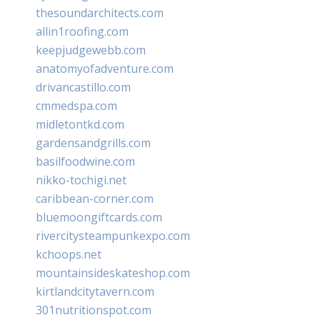
thesoundarchitects.com
allin1roofing.com
keepjudgewebb.com
anatomyofadventure.com
drivancastillo.com
cmmedspa.com
midletontkd.com
gardensandgrills.com
basilfoodwine.com
nikko-tochigi.net
caribbean-corner.com
bluemoongiftcards.com
rivercitysteampunkexpo.com
kchoops.net
mountainsideskateshop.com
kirtlandcitytavern.com
301nutritionspot.com