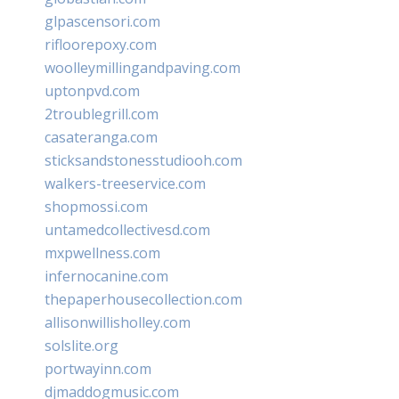
glpascensori.com
rifloorepoxy.com
woolleymillingandpaving.com
uptonpvd.com
2troublegrill.com
casateranga.com
sticksandstonesstudiooh.com
walkers-treeservice.com
shopmossi.com
untamedcollectivesd.com
mxpwellness.com
infernocanine.com
thepaperhousecollection.com
allisonwillisholley.com
solslite.org
portwayinn.com
djmaddogmusic.com