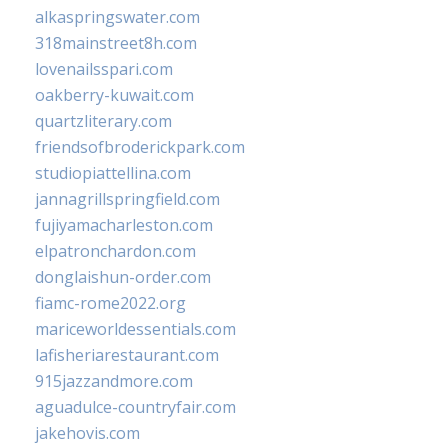
alkaspringswater.com
318mainstreet8h.com
lovenailsspari.com
oakberry-kuwait.com
quartzliterary.com
friendsofbroderickpark.com
studiopiattellina.com
jannagrillspringfield.com
fujiyamacharleston.com
elpatronchardon.com
donglaishun-order.com
fiamc-rome2022.org
mariceworldessentials.com
lafisheriarestaurant.com
915jazzandmore.com
aguadulce-countryfair.com
jakehovis.com