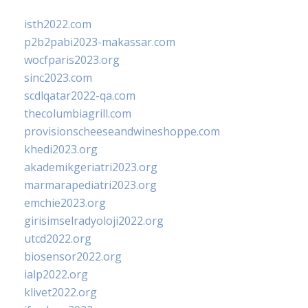
isth2022.com
p2b2pabi2023-makassar.com
wocfparis2023.org
sinc2023.com
scdlqatar2022-qa.com
thecolumbiagrill.com
provisionscheeseandwineshoppe.com
khedi2023.org
akademikgeriatri2023.org
marmarapediatri2023.org
emchie2023.org
girisimselradyoloji2022.org
utcd2022.org
biosensor2022.org
ialp2022.org
klivet2022.org