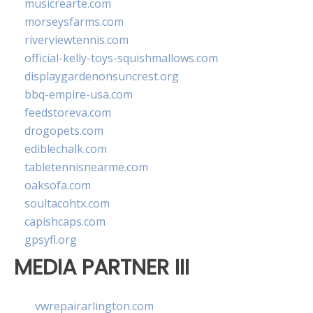
musicrearte.com
morseysfarms.com
riverviewtennis.com
official-kelly-toys-squishmallows.com
displaygardenonsuncrest.org
bbq-empire-usa.com
feedstoreva.com
drogopets.com
ediblechalk.com
tabletennisnearme.com
oaksofa.com
soultacohtx.com
capishcaps.com
gpsyfl.org
MEDIA PARTNER III
vwrepairarlington.com