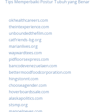
Tips Memperbaiki Postur Tubuh yang Benar
okhealthcareers.com
theintexperience.com
unboundedthefilm.com
catfriends-bg.org
marianlives.org
waywardtees.com
pidfloorsexpress.com
bancodevenezuelaen.com
bettermoodfoodcorporation.com
hingstonnt.com
chooseagender.com
hoverboardssale.com
alaskapolitics.com
stsmp.org
manoelneves.com