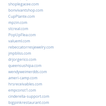
shoplegacee.com
bonvivantshop.com
CupPlante.com
mpzin.com
stcreal.com
PopUpFlea.com
valueml.com
rebeccatorresjewelry.com
jmpbliss.com
drjorgerico.com
queensushipa.com
wendyweimerdds.com
ameri-camp.com
hrsreceivables.com
empconst1.com
cinderella-support.com
bigpinkrestaurant.com