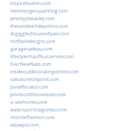
inspirehuahin.com
memmingerspainting.com
jeremypbeasley.com
thesandwichdepotcos.com
drgiggleshouseofpain.com
hotflashdesigns.com
garagenadeau.com
lifestylechauffeurservice.com
EverNewNails.com
insideoutdecoratingcentre.com
salvatoresinpoint.com
jovialfloralco.com
johnlscotthometeam.com
u-seehomes.com
watersportslagonissi.com
mischieffashion.com
eduwyre.com