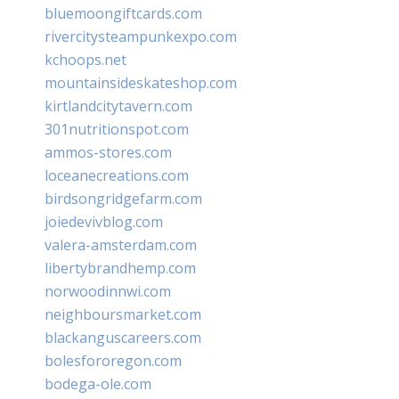
bluemoongiftcards.com
rivercitysteampunkexpo.com
kchoops.net
mountainsideskateshop.com
kirtlandcitytavern.com
301nutritionspot.com
ammos-stores.com
loceanecreations.com
birdsongridgefarm.com
joiedevivblog.com
valera-amsterdam.com
libertybrandhemp.com
norwoodinnwi.com
neighboursmarket.com
blackanguscareers.com
bolesfororegon.com
bodega-ole.com