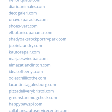
hellonquads.com
diarioanimales.com
decogaleri.com
unavozparadios.com
shoes-vert.com
elbotanicopanama.com
shadyoaksrockportrvpark.com
jccoinlaundry.com
kautorepair.com
marjaeswinebar.com
elmazatlanclinton.com
ideacoffeenyc.com
odieschillicothe.com
lacantinitagalesburg.com
pizzadeliverybristol.com
greenstarsmogcheck.com
happypawspl.com
callahansautoservicecenter.com