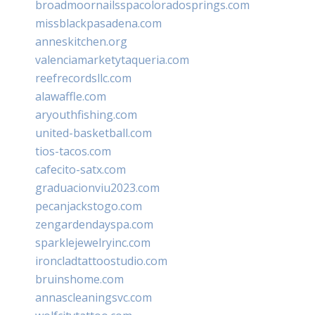
broadmoornailsspacoloradosprings.com
missblackpasadena.com
anneskitchen.org
valenciamarketytaqueria.com
reefrecordsllc.com
alawaffle.com
aryouthfishing.com
united-basketball.com
tios-tacos.com
cafecito-satx.com
graduacionviu2023.com
pecanjackstogo.com
zengardendayspa.com
sparklejewelryinc.com
ironcladtattoostudio.com
bruinshome.com
annascleaningsvc.com