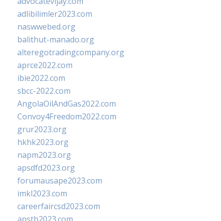
advocatevijay.com
adlibilimler2023.com
naswwebed.org
balithut-manado.org
alteregotradingcompany.org
aprce2022.com
ibie2022.com
sbcc-2022.com
AngolaOilAndGas2022.com
Convoy4Freedom2022.com
grur2023.org
hkhk2023.org
napm2023.org
apsdfd2023.org
forumausape2023.com
imkl2023.com
careerfaircsd2023.com
apsth2023.com