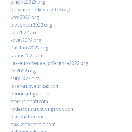
emchie2023.org
girisimselradyoloji2022.org
utcd2022.org
biosensor2022.org
ialp2022.org
klivet2022.org
ifac-hms2022.org
taoms2022.org
iias-euromena-conference2022.org
ivd2022.org
csity2022.org
ibsarstudyabroad.com
bennusehgall.com
tsecincinnati.com
roderconstructiongroup.com
plazabatai.com
hawkscayresort.com