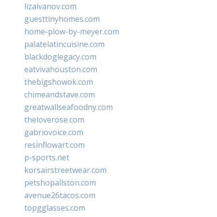
lizaivanov.com
guesttinyhomes.com
home-plow-by-meyer.com
palatelatincuisine.com
blackdoglegacy.com
eatvivahouston.com
thebigshowok.com
chimeandstave.com
greatwallseafoodny.com
theloverose.com
gabriovoice.com
resinflowart.com
p-sports.net
korsairstreetwear.com
petshopallston.com
avenue26tacos.com
topgglasses.com