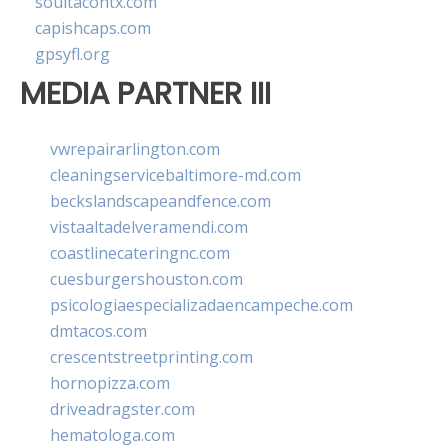
soultacohtx.com
capishcaps.com
gpsyfl.org
MEDIA PARTNER III
vwrepairarlington.com
cleaningservicebaltimore-md.com
beckslandscapeandfence.com
vistaaltadelveramendi.com
coastlinecateringnc.com
cuesburgershouston.com
psicologiaespecializadaencampeche.com
dmtacos.com
crescentstreetprinting.com
hornopizza.com
driveadragster.com
hematologa.com