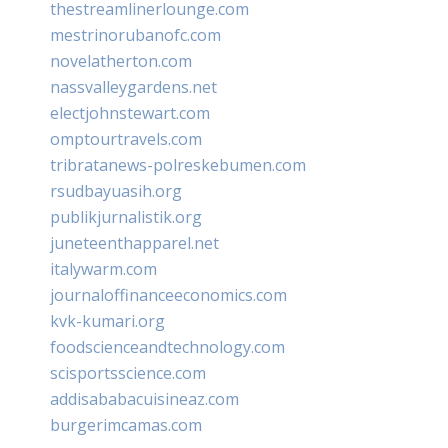
thestreamlinerlounge.com
mestrinorubanofc.com
novelatherton.com
nassvalleygardens.net
electjohnstewart.com
omptourtravels.com
tribratanews-polreskebumen.com
rsudbayuasih.org
publikjurnalistik.org
juneteenthapparel.net
italywarm.com
journaloffinanceeconomics.com
kvk-kumari.org
foodscienceandtechnology.com
scisportsscience.com
addisababacuisineaz.com
burgerimcamas.com