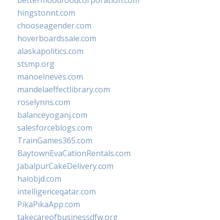
bettermoodfoodcorporation.com
hingstonnt.com
chooseagender.com
hoverboardssale.com
alaskapolitics.com
stsmp.org
manoelneves.com
mandelaeffectlibrary.com
roselynns.com
balanceyoganj.com
salesforceblogs.com
TrainGames365.com
BaytownEvaCationRentals.com
JabalpurCakeDelivery.com
halobjd.com
intelligenceqatar.com
PikaPikaApp.com
takecareofbusinessdfw.org