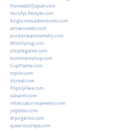
HamadaOfJapan.com
VersifyLifestyle.com
kingscreekadventures.com
antaeuslabs.com
purelycleanchemdry.com
WishOping.com
shoplegacee.com
bonvivantshop.com
CupPlante.com
mpzin.com
stcreal.com
PopUpFlea.com
valueml.com
rebeccatorresjewelry.com
jmpbliss.com
drjorgerico.com
queensushipa.com