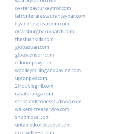
wolfcitytattoo.com
oysterbayturkeytrot.com
lafronterarestauranteybar.com
lilyandrosetearoom.com
olivesburgberrypatch.com
theslushkids.com
giobastian.com
glpascensori.com
rifloorepoxy.com
woolleymillingandpaving.com
uptonpvd.com
2troublegrill.com
casateranga.com
sticksandstonesstudiooh.com
walkers-treeservice.com
shopmossi.com
untamedcollectivesd.com
mxpwellness.com