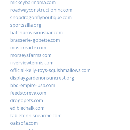
mickeybarmama.com
roadwayconstructioninc.com
shopdragonflyboutique.com
sportszilla.org
batchprovisionsbar.com
brasserie-gobette.com
musicrearte.com
morseysfarms.com
riverviewtennis.com
official-kelly-toys-squishmallows.com
displaygardenonsuncrest.org
bbq-empire-usa.com
feedstoreva.com
drogopets.com
ediblechalk.com
tabletennisnearme.com
oaksofa.com