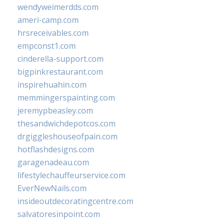
wendyweimerdds.com
ameri-camp.com
hrsreceivables.com
empconst1.com
cinderella-support.com
bigpinkrestaurant.com
inspirehuahin.com
memmingerspainting.com
jeremypbeasley.com
thesandwichdepotcos.com
drgiggleshouseofpain.com
hotflashdesigns.com
garagenadeau.com
lifestylechauffeurservice.com
EverNewNails.com
insideoutdecoratingcentre.com
salvatoresinpoint.com