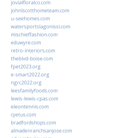
jovialfloralco.com
johnlscotthometeam.com
u-seehomes.com
watersportslagonissi.com
mischieffashion.com
eduwyre.com
retro-interiors.com
theblvd-boise.com
fpet2023.org
e-smart2022.org
ngrc2022.org
leesfamilyfoods.com
lewis-lewis-cpas.com
eleontennis.com
cyetus.com
bradfordshops.com
almadenranchsanjose.com