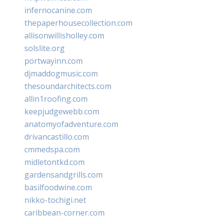
infernocanine.com
thepaperhousecollection.com
allisonwillisholley.com
solslite.org
portwayinn.com
djmaddogmusic.com
thesoundarchitects.com
allin1roofing.com
keepjudgewebb.com
anatomyofadventure.com
drivancastillo.com
cmmedspa.com
midletontkd.com
gardensandgrills.com
basilfoodwine.com
nikko-tochigi.net
caribbean-corner.com