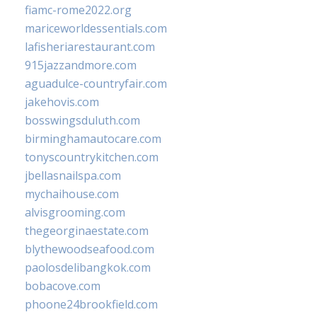
fiamc-rome2022.org
mariceworldessentials.com
lafisheriarestaurant.com
915jazzandmore.com
aguadulce-countryfair.com
jakehovis.com
bosswingsduluth.com
birminghamautocare.com
tonyscountrykitchen.com
jbellasnailspa.com
mychaihouse.com
alvisgrooming.com
thegeorginaestate.com
blythewoodseafood.com
paolosdelibangkok.com
bobacove.com
phoone24brookfield.com