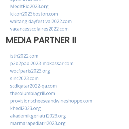
MedItRio2023.org
lcicon2023boston.com
waitangidayfestival2022.com
vacancesscolaires2022.com
MEDIA PARTNER II
isth2022.com
p2b2pabi2023-makassar.com
wocfparis2023.org
sinc2023.com
scdlqatar2022-qa.com
thecolumbiagrill.com
provisionscheeseandwineshoppe.com
khedi2023.org
akademikgeriatri2023.org
marmarapediatri2023.org