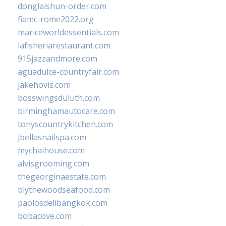
donglaishun-order.com
fiamc-rome2022.org
mariceworldessentials.com
lafisheriarestaurant.com
915jazzandmore.com
aguadulce-countryfair.com
jakehovis.com
bosswingsduluth.com
birminghamautocare.com
tonyscountrykitchen.com
jbellasnailspa.com
mychaihouse.com
alvisgrooming.com
thegeorginaestate.com
blythewoodseafood.com
paolosdelibangkok.com
bobacove.com