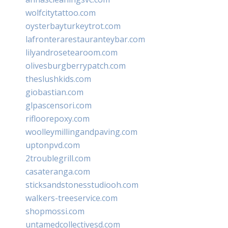
wolfcitytattoo.com
oysterbayturkeytrot.com
lafronterarestauranteybar.com
lilyandrosetearoom.com
olivesburgberrypatch.com
theslushkids.com
giobastian.com
glpascensori.com
rifloorepoxy.com
woolleymillingandpaving.com
uptonpvd.com
2troublegrill.com
casateranga.com
sticksandstonesstudiooh.com
walkers-treeservice.com
shopmossi.com
untamedcollectivesd.com