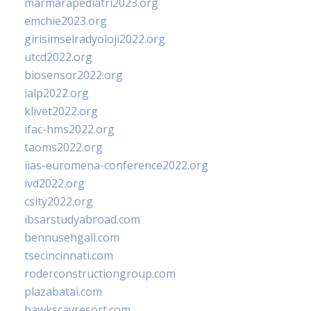
marmarapediatri2023.org
emchie2023.org
girisimselradyoloji2022.org
utcd2022.org
biosensor2022.org
ialp2022.org
klivet2022.org
ifac-hms2022.org
taoms2022.org
iias-euromena-conference2022.org
ivd2022.org
csity2022.org
ibsarstudyabroad.com
bennusehgall.com
tsecincinnati.com
roderconstructiongroup.com
plazabatai.com
hawkscayresort.com