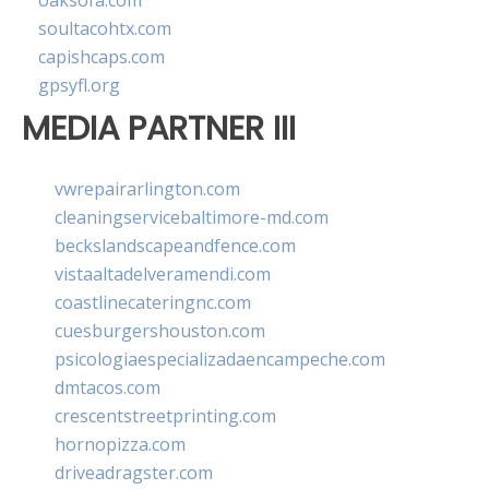
oaksofa.com
soultacohtx.com
capishcaps.com
gpsyfl.org
MEDIA PARTNER III
vwrepairarlington.com
cleaningservicebaltimore-md.com
beckslandscapeandfence.com
vistaaltadelveramendi.com
coastlinecateringnc.com
cuesburgershouston.com
psicologiaespecializadaencampeche.com
dmtacos.com
crescentstreetprinting.com
hornopizza.com
driveadragster.com