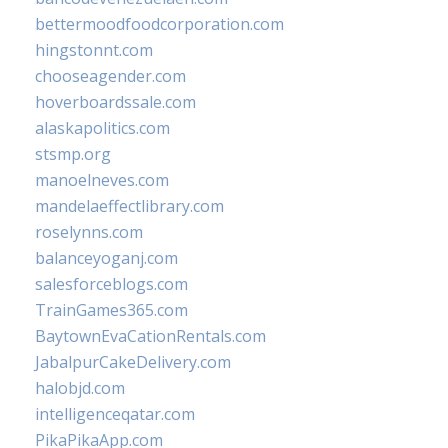
bettermoodfoodcorporation.com
hingstonnt.com
chooseagender.com
hoverboardssale.com
alaskapolitics.com
stsmp.org
manoelneves.com
mandelaeffectlibrary.com
roselynns.com
balanceyoganj.com
salesforceblogs.com
TrainGames365.com
BaytownEvaCationRentals.com
JabalpurCakeDelivery.com
halobjd.com
intelligenceqatar.com
PikaPikaApp.com