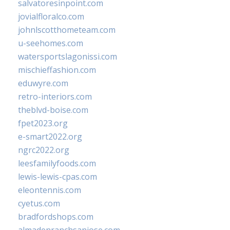
salvatoresinpoint.com
jovialfloralco.com
johnlscotthometeam.com
u-seehomes.com
watersportslagonissi.com
mischieffashion.com
eduwyre.com
retro-interiors.com
theblvd-boise.com
fpet2023.org
e-smart2022.org
ngrc2022.org
leesfamilyfoods.com
lewis-lewis-cpas.com
eleontennis.com
cyetus.com
bradfordshops.com