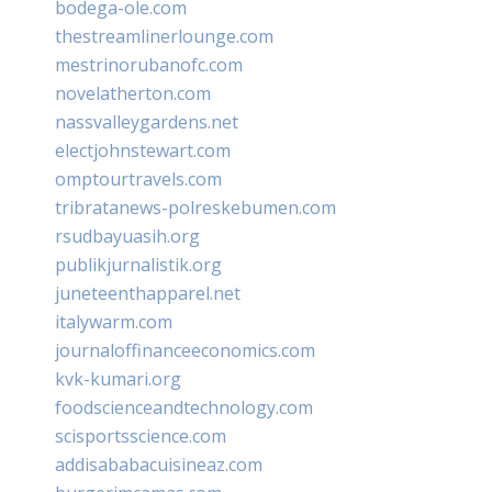
bodega-ole.com
thestreamlinerlounge.com
mestrinorubanofc.com
novelatherton.com
nassvalleygardens.net
electjohnstewart.com
omptourtravels.com
tribratanews-polreskebumen.com
rsudbayuasih.org
publikjurnalistik.org
juneteenthapparel.net
italywarm.com
journaloffinanceeconomics.com
kvk-kumari.org
foodscienceandtechnology.com
scisportsscience.com
addisababacuisineaz.com