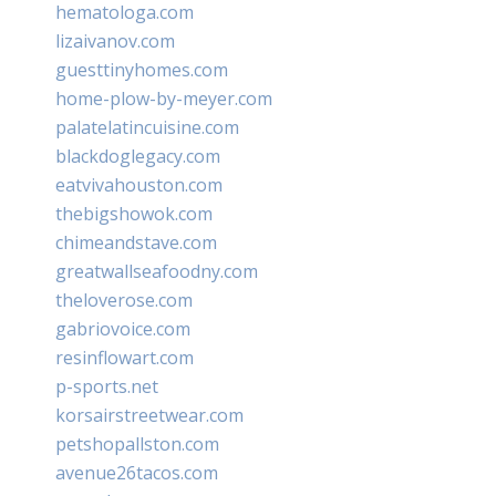
hematologa.com
lizaivanov.com
guesttinyhomes.com
home-plow-by-meyer.com
palatelatincuisine.com
blackdoglegacy.com
eatvivahouston.com
thebigshowok.com
chimeandstave.com
greatwallseafoodny.com
theloverose.com
gabriovoice.com
resinflowart.com
p-sports.net
korsairstreetwear.com
petshopallston.com
avenue26tacos.com