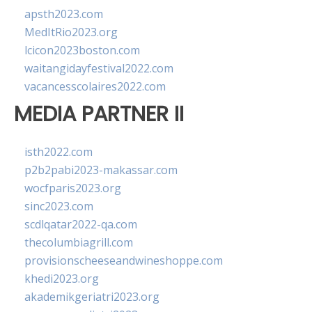
apsth2023.com
MedItRio2023.org
lcicon2023boston.com
waitangidayfestival2022.com
vacancesscolaires2022.com
MEDIA PARTNER II
isth2022.com
p2b2pabi2023-makassar.com
wocfparis2023.org
sinc2023.com
scdlqatar2022-qa.com
thecolumbiagrill.com
provisionscheeseandwineshoppe.com
khedi2023.org
akademikgeriatri2023.org