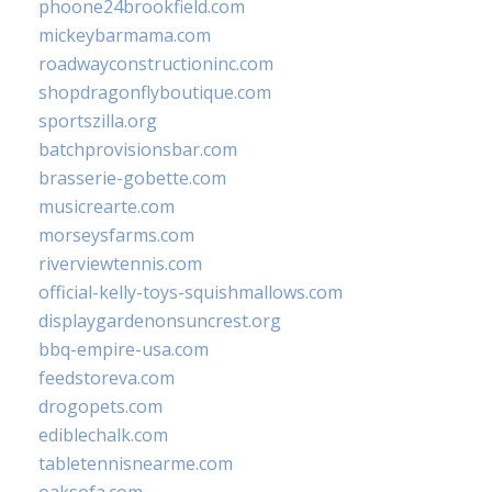
phoone24brookfield.com
mickeybarmama.com
roadwayconstructioninc.com
shopdragonflyboutique.com
sportszilla.org
batchprovisionsbar.com
brasserie-gobette.com
musicrearte.com
morseysfarms.com
riverviewtennis.com
official-kelly-toys-squishmallows.com
displaygardenonsuncrest.org
bbq-empire-usa.com
feedstoreva.com
drogopets.com
ediblechalk.com
tabletennisnearme.com