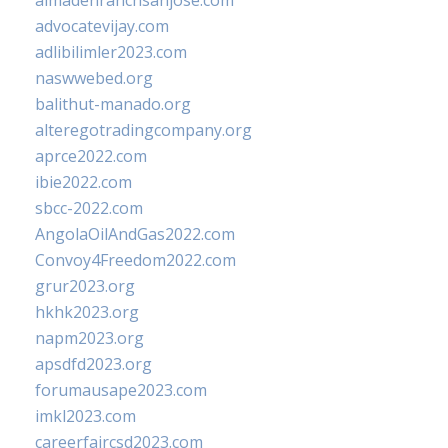
almadenranchsanjose.com
advocatevijay.com
adlibilimler2023.com
naswwebed.org
balithut-manado.org
alteregotradingcompany.org
aprce2022.com
ibie2022.com
sbcc-2022.com
AngolaOilAndGas2022.com
Convoy4Freedom2022.com
grur2023.org
hkhk2023.org
napm2023.org
apsdfd2023.org
forumausape2023.com
imkl2023.com
careerfaircsd2023.com