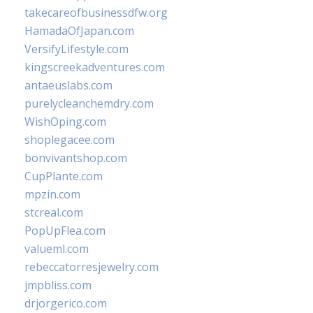
takecareofbusinessdfw.org
HamadaOfJapan.com
VersifyLifestyle.com
kingscreekadventures.com
antaeuslabs.com
purelycleanchemdry.com
WishOping.com
shoplegacee.com
bonvivantshop.com
CupPlante.com
mpzin.com
stcreal.com
PopUpFlea.com
valueml.com
rebeccatorresjewelry.com
jmpbliss.com
drjorgerico.com