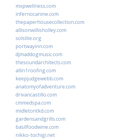
mxpwellness.com
infernocanine.com
thepaperhousecollection.com
allisonwillisholley.com
solslite.org
portwayinn.com
djmaddogmusic.com
thesoundarchitects.com
allin1roofing.com
keepjudgewebb.com
anatomyofadventure.com
drivancastillo.com
cmmedspa.com
midletontkd.com
gardensandgrills.com
basilfoodwine.com
nikko-tochigi.net