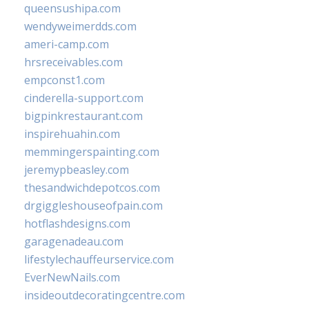
queensushipa.com
wendyweimerdds.com
ameri-camp.com
hrsreceivables.com
empconst1.com
cinderella-support.com
bigpinkrestaurant.com
inspirehuahin.com
memmingerspainting.com
jeremypbeasley.com
thesandwichdepotcos.com
drgiggleshouseofpain.com
hotflashdesigns.com
garagenadeau.com
lifestylechauffeurservice.com
EverNewNails.com
insideoutdecoratingcentre.com