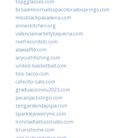
topgglasses.com
broadmoornailsspacoloradosprings.com
missblackpasadena.com
anneskitchen.org
valenciamarketytaqueria.com
reefrecordsllc.com
alawaffle.com
aryouthfishing.com
united-basketball.com
tios-tacos.com
cafecito-satx.com
graduacionviu2023.com
pecanjackstogo.com
zengardendayspa.com
sparklejewelryinc.com
ironcladtattoostudio.com
bruinshome.com
annascleaningsvc.com