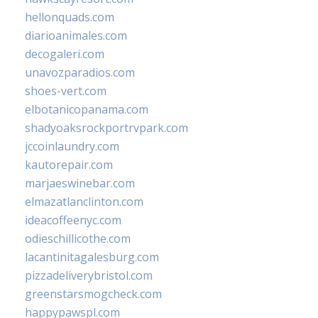
hellonquads.com
diarioanimales.com
decogaleri.com
unavozparadios.com
shoes-vert.com
elbotanicopanama.com
shadyoaksrockportrvpark.com
jccoinlaundry.com
kautorepair.com
marjaeswinebar.com
elmazatlanclinton.com
ideacoffeenyc.com
odieschillicothe.com
lacantinitagalesburg.com
pizzadeliverybristol.com
greenstarsmogcheck.com
happypawspl.com