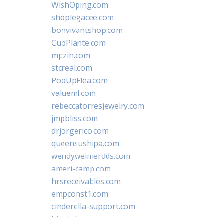
WishOping.com
shoplegacee.com
bonvivantshop.com
CupPlante.com
mpzin.com
stcreal.com
PopUpFlea.com
valueml.com
rebeccatorresjewelry.com
jmpbliss.com
drjorgerico.com
queensushipa.com
wendyweimerdds.com
ameri-camp.com
hrsreceivables.com
empconst1.com
cinderella-support.com