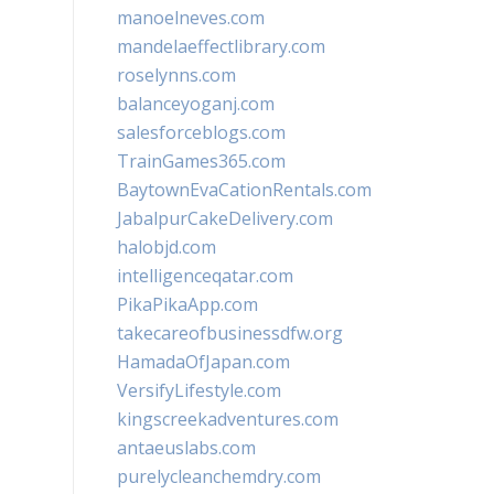
manoelneves.com
mandelaeffectlibrary.com
roselynns.com
balanceyoganj.com
salesforceblogs.com
TrainGames365.com
BaytownEvaCationRentals.com
JabalpurCakeDelivery.com
halobjd.com
intelligenceqatar.com
PikaPikaApp.com
takecareofbusinessdfw.org
HamadaOfJapan.com
VersifyLifestyle.com
kingscreekadventures.com
antaeuslabs.com
purelycleanchemdry.com