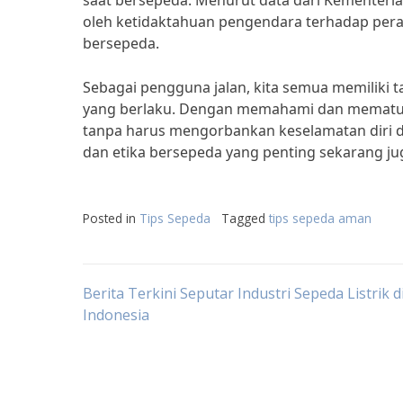
saat bersepeda. Menurut data dari Kementeri
oleh ketidaktahuan pengendara terhadap perat
bersepeda.
Sebagai pengguna jalan, kita semua memiliki 
yang berlaku. Dengan memahami dan mematuhi
tanpa harus mengorbankan keselamatan diri da
dan etika bersepeda yang penting sekarang ju
Posted in
Tips Sepeda
Tagged
tips sepeda aman
Post
Berita Terkini Seputar Industri Sepeda Listrik d
Indonesia
navigation