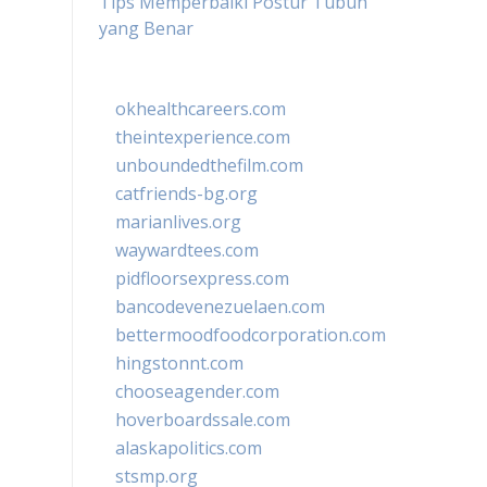
Tips Memperbaiki Postur Tubuh
yang Benar
okhealthcareers.com
theintexperience.com
unboundedthefilm.com
catfriends-bg.org
marianlives.org
waywardtees.com
pidfloorsexpress.com
bancodevenezuelaen.com
bettermoodfoodcorporation.com
hingstonnt.com
chooseagender.com
hoverboardssale.com
alaskapolitics.com
stsmp.org