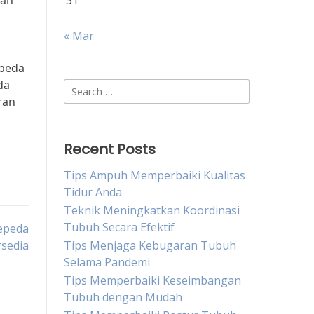
kan
31
« Mar
epeda
da
Search
ran
for:
Recent Posts
Tips Ampuh Memperbaiki Kualitas
Tidur Anda
Teknik Meningkatkan Koordinasi
Tubuh Secara Efektif
Sepeda
rsedia
Tips Menjaga Kebugaran Tubuh
Selama Pandemi
Tips Memperbaiki Keseimbangan
Tubuh dengan Mudah