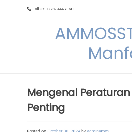
Skip
Call Us: +2782 444 YEAH
to
content
AMMOSSTO
Manf
Mengenal Peraturan 
Penting
Posted on
October 30, 2024
by
adminamm