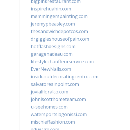
bigpinkrestaurant.com
inspirehuahin.com
memmingerspainting.com
jeremypbeasley.com
thesandwichdepotcos.com
drgiggleshouseofpain.com
hotflashdesigns.com
garagenadeau.com
lifestylechauffeurservice.com
EverNewNails.com
insideoutdecoratingcentre.com
salvatoresinpoint.com
jovialfloralco.com
johnlscotthometeam.com
u-seehomes.com
watersportslagonissi.com
mischieffashion.com
eduwyre.com