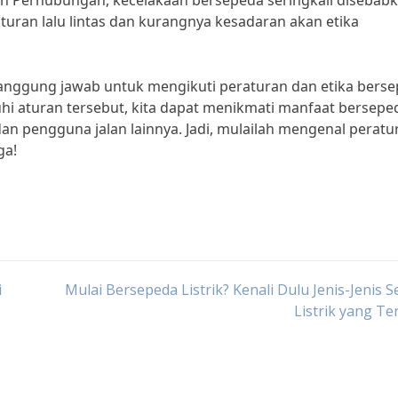
an Perhubungan, kecelakaan bersepeda seringkali disebab
uran lalu lintas dan kurangnya kesadaran akan etika
tanggung jawab untuk mengikuti peraturan dan etika bers
 aturan tersebut, kita dapat menikmati manfaat bersepe
n pengguna jalan lainnya. Jadi, mulailah mengenal peratu
ga!
i
Mulai Bersepeda Listrik? Kenali Dulu Jenis-Jenis 
Listrik yang Te