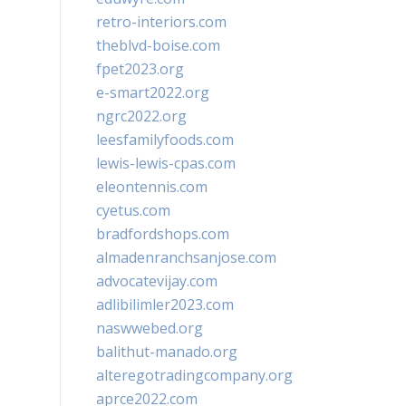
retro-interiors.com
theblvd-boise.com
fpet2023.org
e-smart2022.org
ngrc2022.org
leesfamilyfoods.com
lewis-lewis-cpas.com
eleontennis.com
cyetus.com
bradfordshops.com
almadenranchsanjose.com
advocatevijay.com
adlibilimler2023.com
naswwebed.org
balithut-manado.org
alteregotradingcompany.org
aprce2022.com