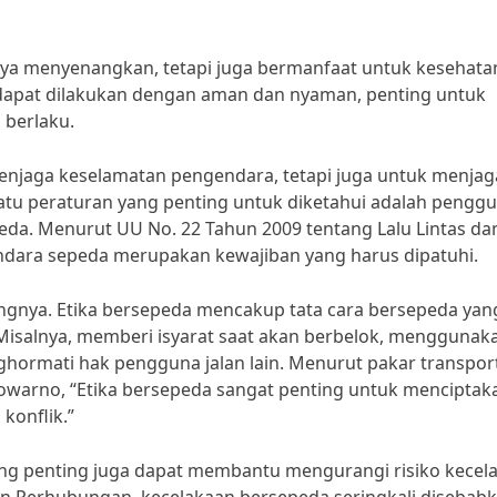
ya menyenangkan, tetapi juga bermanfaat untuk kesehatan
 dapat dilakukan dengan aman dan nyaman, penting untuk
 berlaku.
enjaga keselamatan pengendara, tetapi juga untuk menjag
 satu peraturan yang penting untuk diketahui adalah pengg
da. Menurut UU No. 22 Tahun 2009 tentang Lalu Lintas da
ndara sepeda merupakan kewajiban yang harus dipatuhi.
ntingnya. Etika bersepeda mencakup tata cara bersepeda yan
Misalnya, memberi isyarat saat akan berbelok, menggunak
hormati hak pengguna jalan lain. Menurut pakar transpor
tijowarno, “Etika bersepeda sangat penting untuk menciptak
konflik.”
ng penting juga dapat membantu mengurangi risiko kecel