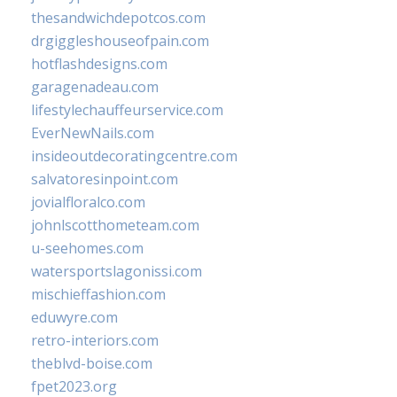
thesandwichdepotcos.com
drgiggleshouseofpain.com
hotflashdesigns.com
garagenadeau.com
lifestylechauffeurservice.com
EverNewNails.com
insideoutdecoratingcentre.com
salvatoresinpoint.com
jovialfloralco.com
johnlscotthometeam.com
u-seehomes.com
watersportslagonissi.com
mischieffashion.com
eduwyre.com
retro-interiors.com
theblvd-boise.com
fpet2023.org