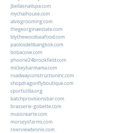
jbellasnailspa.com
mychaihouse.com
alvisgrooming.com
thegeorginaestate.com
blythewoodseafood.com
paolosdelibangkok.com
bobacove.com
phoone24brookfield.com
mickeybarmama.com
roadwayconstructioninc.com
shopdragonflyboutique.com
sportszilla.org
batchprovisionsbar.com
brasserie-gobette.com
musicrearte.com
morseysfarms.com
riverviewtennis.com