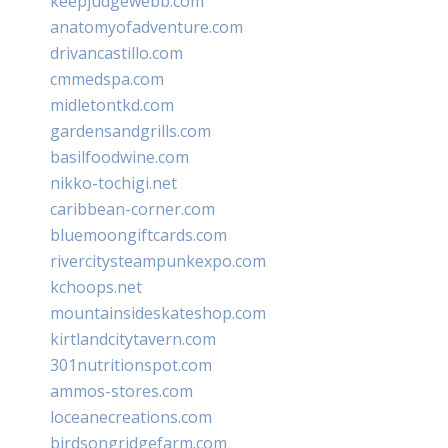
keepjudgewebb.com
anatomyofadventure.com
drivancastillo.com
cmmedspa.com
midletontkd.com
gardensandgrills.com
basilfoodwine.com
nikko-tochigi.net
caribbean-corner.com
bluemoongiftcards.com
rivercitysteampunkexpo.com
kchoops.net
mountainsideskateshop.com
kirtlandcitytavern.com
301nutritionspot.com
ammos-stores.com
loceanecreations.com
birdsongridgefarm.com