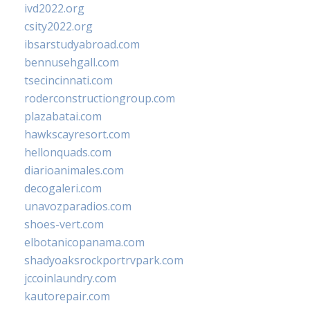
ivd2022.org
csity2022.org
ibsarstudyabroad.com
bennusehgall.com
tsecincinnati.com
roderconstructiongroup.com
plazabatai.com
hawkscayresort.com
hellonquads.com
diarioanimales.com
decogaleri.com
unavozparadios.com
shoes-vert.com
elbotanicopanama.com
shadyoaksrockportrvpark.com
jccoinlaundry.com
kautorepair.com