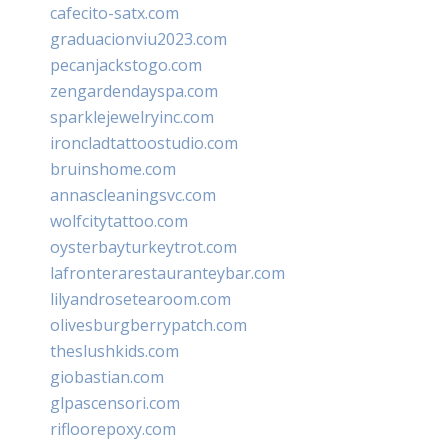
cafecito-satx.com
graduacionviu2023.com
pecanjackstogo.com
zengardendayspa.com
sparklejewelryinc.com
ironcladtattoostudio.com
bruinshome.com
annascleaningsvc.com
wolfcitytattoo.com
oysterbayturkeytrot.com
lafronterarestauranteybar.com
lilyandrosetearoom.com
olivesburgberrypatch.com
theslushkids.com
giobastian.com
glpascensori.com
rifloorepoxy.com