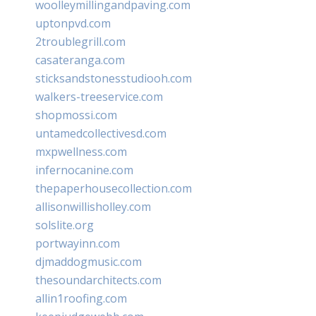
woolleymillingandpaving.com
uptonpvd.com
2troublegrill.com
casateranga.com
sticksandstonesstudiooh.com
walkers-treeservice.com
shopmossi.com
untamedcollectivesd.com
mxpwellness.com
infernocanine.com
thepaperhousecollection.com
allisonwillisholley.com
solslite.org
portwayinn.com
djmaddogmusic.com
thesoundarchitects.com
allin1roofing.com