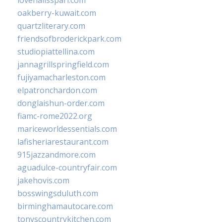
lovenailsspari.com
oakberry-kuwait.com
quartzliterary.com
friendsofbroderickpark.com
studiopiattellina.com
jannagrillspringfield.com
fujiyamacharleston.com
elpatronchardon.com
donglaishun-order.com
fiamc-rome2022.org
mariceworldessentials.com
lafisheriarestaurant.com
915jazzandmore.com
aguadulce-countryfair.com
jakehovis.com
bosswingsduluth.com
birminghamautocare.com
tonyscountrykitchen.com