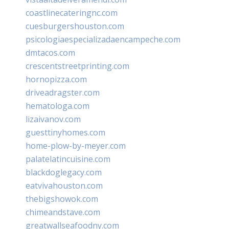
coastlinecateringnc.com
cuesburgershouston.com
psicologiaespecializadaencampeche.com
dmtacos.com
crescentstreetprinting.com
hornopizza.com
driveadragster.com
hematologa.com
lizaivanov.com
guesttinyhomes.com
home-plow-by-meyer.com
palatelatincuisine.com
blackdoglegacy.com
eatvivahouston.com
thebigshowok.com
chimeandstave.com
greatwallseafoodny.com