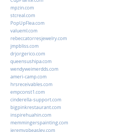
CupPlante.com
mpzin.com
stcreal.com
PopUpFlea.com
valueml.com
rebeccatorresjewelry.com
jmpbliss.com
drjorgerico.com
queensushipa.com
wendyweimerdds.com
ameri-camp.com
hrsreceivables.com
empconst1.com
cinderella-support.com
bigpinkrestaurant.com
inspirehuahin.com
memmingerspainting.com
jeremypbeasley.com