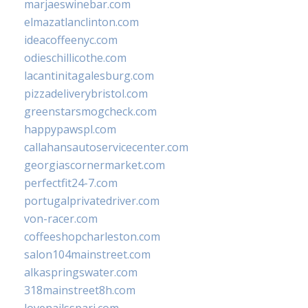
marjaeswinebar.com
elmazatlanclinton.com
ideacoffeenyc.com
odieschillicothe.com
lacantinitagalesburg.com
pizzadeliverybristol.com
greenstarsmogcheck.com
happypawspl.com
callahansautoservicecenter.com
georgiascornermarket.com
perfectfit24-7.com
portugalprivatedriver.com
von-racer.com
coffeeshopcharleston.com
salon104mainstreet.com
alkaspringswater.com
318mainstreet8h.com