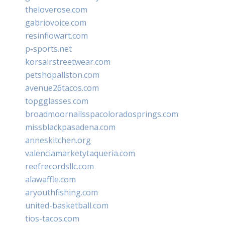
theloverose.com
gabriovoice.com
resinflowart.com
p-sports.net
korsairstreetwear.com
petshopallston.com
avenue26tacos.com
topgglasses.com
broadmoornailsspacoloradosprings.com
missblackpasadena.com
anneskitchen.org
valenciamarketytaqueria.com
reefrecordsllc.com
alawaffle.com
aryouthfishing.com
united-basketball.com
tios-tacos.com