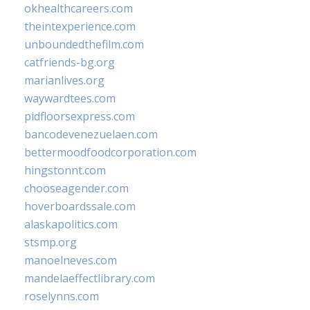
okhealthcareers.com
theintexperience.com
unboundedthefilm.com
catfriends-bg.org
marianlives.org
waywardtees.com
pidfloorsexpress.com
bancodevenezuelaen.com
bettermoodfoodcorporation.com
hingstonnt.com
chooseagender.com
hoverboardssale.com
alaskapolitics.com
stsmp.org
manoelneves.com
mandelaeffectlibrary.com
roselynns.com