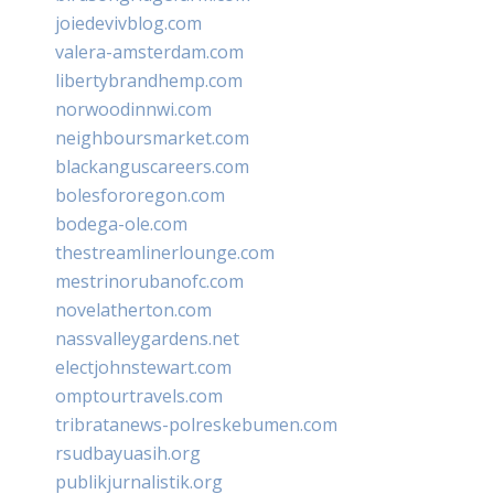
joiedevivblog.com
valera-amsterdam.com
libertybrandhemp.com
norwoodinnwi.com
neighboursmarket.com
blackanguscareers.com
bolesfororegon.com
bodega-ole.com
thestreamlinerlounge.com
mestrinorubanofc.com
novelatherton.com
nassvalleygardens.net
electjohnstewart.com
omptourtravels.com
tribratanews-polreskebumen.com
rsudbayuasih.org
publikjurnalistik.org