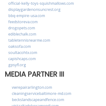
official-kelly-toys-squishmallows.com
displaygardenonsuncrest.org
bbq-empire-usa.com
feedstoreva.com
drogopets.com
ediblechalk.com
tabletennisnearme.com
oaksofa.com
soultacohtx.com
capishcaps.com
gpsyfl.org
MEDIA PARTNER III
vwrepairarlington.com
cleaningservicebaltimore-md.com
beckslandscapeandfence.com
vistaaltadelveramendi.com