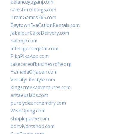
balanceyoganj.com
salesforceblogs.com
TrainGames365.com
BaytownEvaCationRentals.com
JabalpurCakeDelivery.com
halobjd.com
intelligenceqatar.com
PikaPikaApp.com
takecareofbusinessdfw.org
HamadaOfJapan.com
VersifyLifestyle.com
kingscreekadventures.com
antaeuslabs.com
purelycleanchemdry.com
WishOping.com
shoplegacee.com
bonvivantshop.com