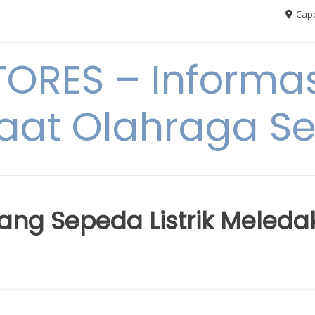
Cape
RES – Informas
aat Olahraga S
ang Sepeda Listrik Meleda