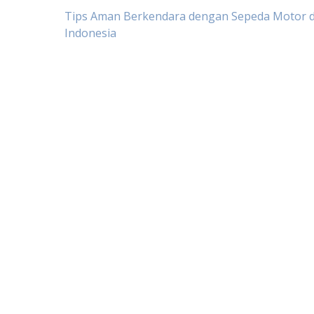
Post
Tips Aman Berkendara dengan Sepeda Motor di
Indonesia
navigation