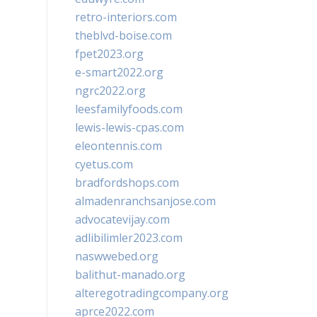
retro-interiors.com
theblvd-boise.com
fpet2023.org
e-smart2022.org
ngrc2022.org
leesfamilyfoods.com
lewis-lewis-cpas.com
eleontennis.com
cyetus.com
bradfordshops.com
almadenranchsanjose.com
advocatevijay.com
adlibilimler2023.com
naswwebed.org
balithut-manado.org
alteregotradingcompany.org
aprce2022.com