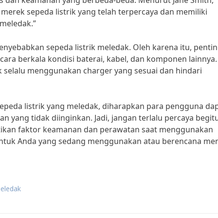
tas dan keamanan yang berbeda-beda. Menurut Jane Smith,
h merek sepeda listrik yang telah terpercaya dan memiliki
 meledak.”
enyebabkan sepeda listrik meledak. Oleh karena itu, penti
cara berkala kondisi baterai, kabel, dan komponen lainnya.
 selalu menggunakan charger yang sesuai dan hindari
epeda listrik yang meledak, diharapkan para pengguna da
 yang tidak diinginkan. Jadi, jangan terlalu percaya begitu
atikan faktor keamanan dan perawatan saat menggunakan
at untuk Anda yang sedang menggunakan atau berencana me
meledak