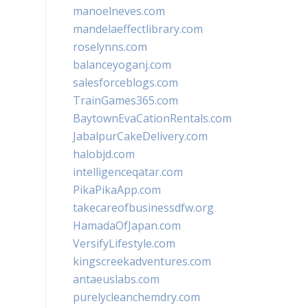
manoelneves.com
mandelaeffectlibrary.com
roselynns.com
balanceyoganj.com
salesforceblogs.com
TrainGames365.com
BaytownEvaCationRentals.com
JabalpurCakeDelivery.com
halobjd.com
intelligenceqatar.com
PikaPikaApp.com
takecareofbusinessdfw.org
HamadaOfJapan.com
VersifyLifestyle.com
kingscreekadventures.com
antaeuslabs.com
purelycleanchemdry.com