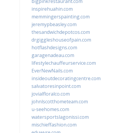
bigpinkrestaurant.com
inspirehuahin.com
memmingerspainting.com
jeremypbeasley.com
thesandwichdepotcos.com
drgiggleshouseofpain.com
hotflashdesigns.com
garagenadeau.com
lifestylechauffeurservice.com
EverNewNails.com
insideoutdecoratingcentre.com
salvatoresinpoint.com
jovialfloralco.com
johnlscotthometeam.com
u-seehomes.com
watersportslagonissi.com
mischieffashion.com
eduwyre.com