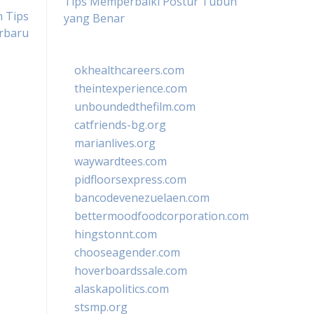
Tips Memperbaiki Postur Tubuh
n Tips
yang Benar
rbaru
okhealthcareers.com
theintexperience.com
unboundedthefilm.com
catfriends-bg.org
marianlives.org
waywardtees.com
pidfloorsexpress.com
bancodevenezuelaen.com
bettermoodfoodcorporation.com
hingstonnt.com
chooseagender.com
hoverboardssale.com
alaskapolitics.com
stsmp.org