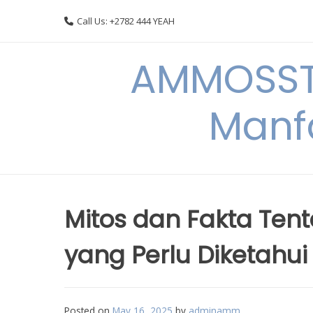
Skip
Call Us: +2782 444 YEAH
to
content
AMMOSSTO
Manf
Mitos dan Fakta Tent
yang Perlu Diketahui
Posted on
May 16, 2025
by
adminamm