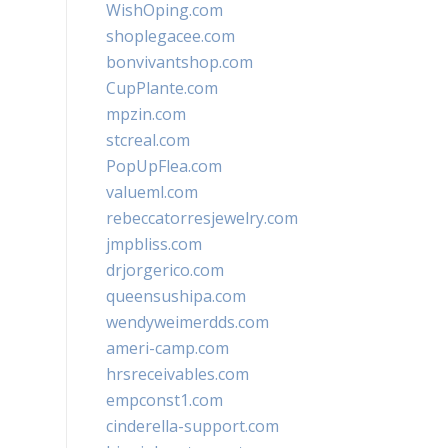
WishOping.com
shoplegacee.com
bonvivantshop.com
CupPlante.com
mpzin.com
stcreal.com
PopUpFlea.com
valueml.com
rebeccatorresjewelry.com
jmpbliss.com
drjorgerico.com
queensushipa.com
wendyweimerdds.com
ameri-camp.com
hrsreceivables.com
empconst1.com
cinderella-support.com