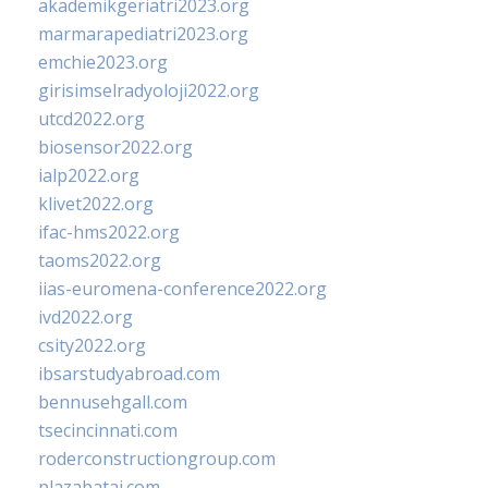
akademikgeriatri2023.org
marmarapediatri2023.org
emchie2023.org
girisimselradyoloji2022.org
utcd2022.org
biosensor2022.org
ialp2022.org
klivet2022.org
ifac-hms2022.org
taoms2022.org
iias-euromena-conference2022.org
ivd2022.org
csity2022.org
ibsarstudyabroad.com
bennusehgall.com
tsecincinnati.com
roderconstructiongroup.com
plazabatai.com