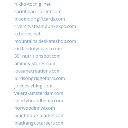
nikko-tochigi.net
caribbean-corner.com
bluemoongiftcards.com
rivercitysteampunkexpo.com
kchoops.net
mountainsideskateshop.com
kirtlandcitytavern.com
301nutritionspot.com
ammos-stores.com
loceanecreations.com
birdsongridgefarm.com
joiedevivblog.com
valera-amsterdam.com
libertybrandhemp.com
norwoodinnwi.com
neighboursmarket.com
blackanguscareers.com