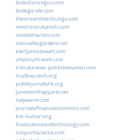
bolesfororegon.com
bodega-ole.com
thestreamlinerlounge.com
mestrinorubanofc.com
novelatherton.com
nassvalleygardens.net
electjohnstewart.com
omptourtravels.com
tribratanews-polreskebumen.com
rsudbayuasih.org
publikjurnalistik.org
juneteenthapparel.net
italywarm.com
journaloffinanceeconomics.com
kvk-kumari.org
foodscienceandtechnology.com
scisportsscience.com