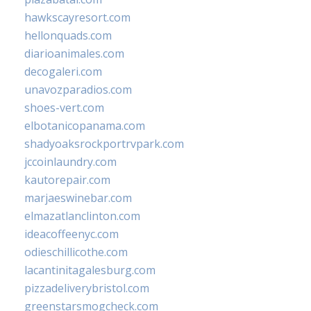
hawkscayresort.com
hellonquads.com
diarioanimales.com
decogaleri.com
unavozparadios.com
shoes-vert.com
elbotanicopanama.com
shadyoaksrockportrvpark.com
jccoinlaundry.com
kautorepair.com
marjaeswinebar.com
elmazatlanclinton.com
ideacoffeenyc.com
odieschillicothe.com
lacantinitagalesburg.com
pizzadeliverybristol.com
greenstarsmogcheck.com