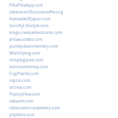
PikaPikaApp.com
takecareofbusinessdfw.org
HamadaOfJapan.com
VersifyLifestyle.com
kingscreekadventures.com
antaeuslabs.com
purelycleanchemdry.com
WishOping.com
shoplegacee.com
bonvivantshop.com
CupPlante.com
mpzin.com
stcreal.com
PopUpFlea.com
valueml.com
rebeccatorresjewelry.com
jmpbliss.com