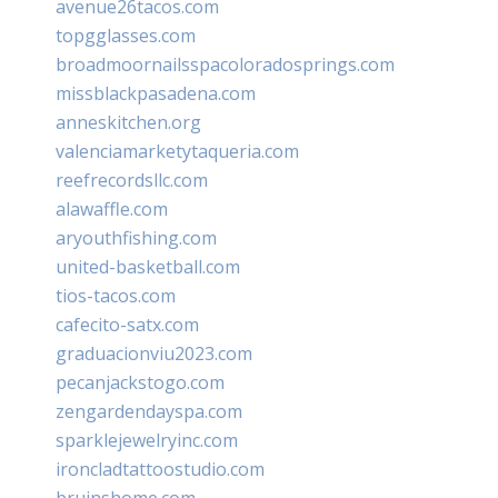
avenue26tacos.com
topgglasses.com
broadmoornailsspacoloradosprings.com
missblackpasadena.com
anneskitchen.org
valenciamarketytaqueria.com
reefrecordsllc.com
alawaffle.com
aryouthfishing.com
united-basketball.com
tios-tacos.com
cafecito-satx.com
graduacionviu2023.com
pecanjackstogo.com
zengardendayspa.com
sparklejewelryinc.com
ironcladtattoostudio.com
bruinshome.com