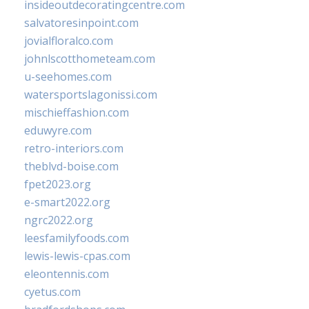
insideoutdecoratingcentre.com
salvatoresinpoint.com
jovialfloralco.com
johnlscotthometeam.com
u-seehomes.com
watersportslagonissi.com
mischieffashion.com
eduwyre.com
retro-interiors.com
theblvd-boise.com
fpet2023.org
e-smart2022.org
ngrc2022.org
leesfamilyfoods.com
lewis-lewis-cpas.com
eleontennis.com
cyetus.com