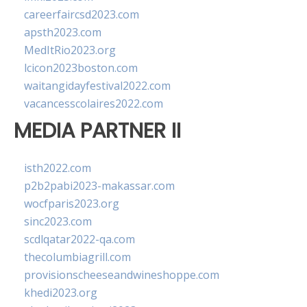
careerfaircsd2023.com
apsth2023.com
MedItRio2023.org
lcicon2023boston.com
waitangidayfestival2022.com
vacancesscolaires2022.com
MEDIA PARTNER II
isth2022.com
p2b2pabi2023-makassar.com
wocfparis2023.org
sinc2023.com
scdlqatar2022-qa.com
thecolumbiagrill.com
provisionscheeseandwineshoppe.com
khedi2023.org