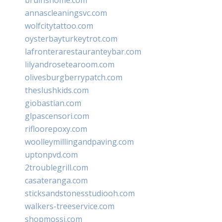
annascleaningsvc.com
wolfcitytattoo.com
oysterbayturkeytrot.com
lafronterarestauranteybar.com
lilyandrosetearoom.com
olivesburgberrypatch.com
theslushkids.com
giobastian.com
glpascensori.com
rifloorepoxy.com
woolleymillingandpaving.com
uptonpvd.com
2troublegrill.com
casateranga.com
sticksandstonesstudiooh.com
walkers-treeservice.com
shopmossi.com