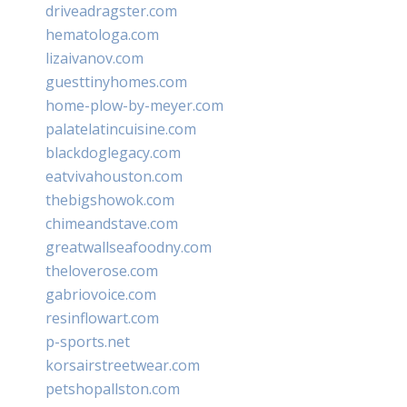
driveadragster.com
hematologa.com
lizaivanov.com
guesttinyhomes.com
home-plow-by-meyer.com
palatelatincuisine.com
blackdoglegacy.com
eatvivahouston.com
thebigshowok.com
chimeandstave.com
greatwallseafoodny.com
theloverose.com
gabriovoice.com
resinflowart.com
p-sports.net
korsairstreetwear.com
petshopallston.com