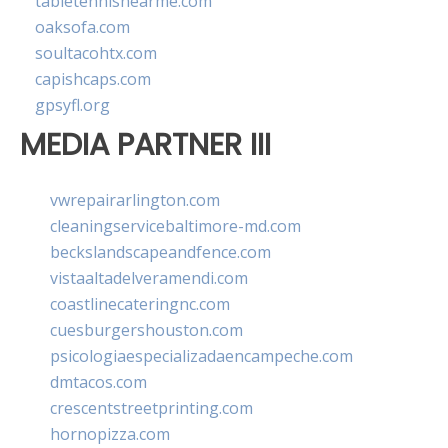
tabletennisnearme.com
oaksofa.com
soultacohtx.com
capishcaps.com
gpsyfl.org
MEDIA PARTNER III
vwrepairarlington.com
cleaningservicebaltimore-md.com
beckslandscapeandfence.com
vistaaltadelveramendi.com
coastlinecateringnc.com
cuesburgershouston.com
psicologiaespecializadaencampeche.com
dmtacos.com
crescentstreetprinting.com
hornopizza.com