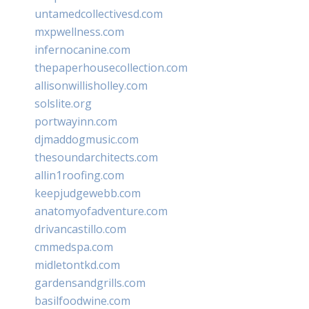
untamedcollectivesd.com
mxpwellness.com
infernocanine.com
thepaperhousecollection.com
allisonwillisholley.com
solslite.org
portwayinn.com
djmaddogmusic.com
thesoundarchitects.com
allin1roofing.com
keepjudgewebb.com
anatomyofadventure.com
drivancastillo.com
cmmedspa.com
midletontkd.com
gardensandgrills.com
basilfoodwine.com