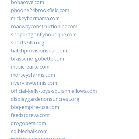
bobacove.com
phoone24brookfield.com
mickeybarmama.com
roadwayconstructioninc.com
shopdragonflyboutique.com
sportszilla.org
batchprovisionsbar.com
brasserie-gobette.com
musicrearte.com
morseysfarms.com
riverviewtennis.com
official-kelly-toys-squishmallows.com
displaygardenonsuncrest.org
bbq-empire-usa.com
feedstoreva.com
drogopets.com
ediblechalk.com