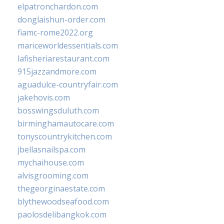
elpatronchardon.com
donglaishun-order.com
fiamc-rome2022.org
mariceworldessentials.com
lafisheriarestaurant.com
915jazzandmore.com
aguadulce-countryfair.com
jakehovis.com
bosswingsduluth.com
birminghamautocare.com
tonyscountrykitchen.com
jbellasnailspa.com
mychaihouse.com
alvisgrooming.com
thegeorginaestate.com
blythewoodseafood.com
paolosdelibangkok.com