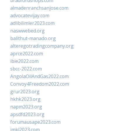
bradfordshops.com
almadenranchsanjose.com
advocatevijay.com
adlibilimler2023.com
naswwebed.org
balithut-manado.org
alteregotradingcompany.org
aprce2022.com
ibie2022.com
sbcc-2022.com
AngolaOilAndGas2022.com
Convoy4Freedom2022.com
grur2023.org
hkhk2023.org
napm2023.org
apsdfd2023.org
forumausape2023.com
imkl2023.com