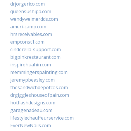
drjorgerico.com
queensushipa.com
wendyweimerdds.com
ameri-camp.com
hrsreceivables.com
empconst1.com
cinderella-support.com
bigpinkrestaurant.com
inspirehuahin.com
memmingerspainting.com
jeremypbeasley.com
thesandwichdepotcos.com
drgiggleshouseofpain.com
hotflashdesigns.com
garagenadeau.com
lifestylechauffeurservice.com
EverNewNails.com