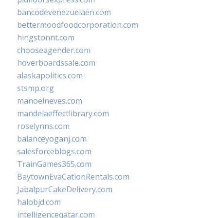
bancodevenezuelaen.com
bettermoodfoodcorporation.com
hingstonnt.com
chooseagender.com
hoverboardssale.com
alaskapolitics.com
stsmp.org
manoelneves.com
mandelaeffectlibrary.com
roselynns.com
balanceyoganj.com
salesforceblogs.com
TrainGames365.com
BaytownEvaCationRentals.com
JabalpurCakeDelivery.com
halobjd.com
intelligenceqatar.com