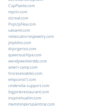
CupPlante.com
mpzin.com
stcreal.com
PopUpFlea.com
valueml.com
rebeccatorresjewelry.com
jmpbliss.com
drjorgerico.com
queensushipa.com
wendyweimerdds.com
ameri-camp.com
hrsreceivables.com
empconst1.com
cinderella-support.com
bigpinkrestaurant.com
inspirehuahin.com
memmingerspainting.com