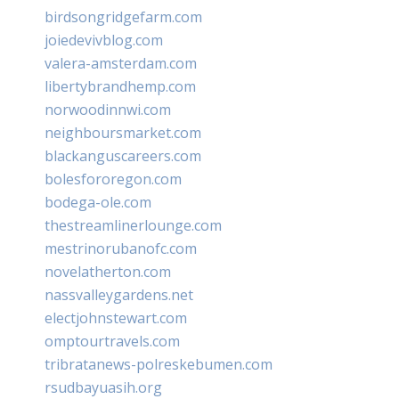
birdsongridgefarm.com
joiedevivblog.com
valera-amsterdam.com
libertybrandhemp.com
norwoodinnwi.com
neighboursmarket.com
blackanguscareers.com
bolesfororegon.com
bodega-ole.com
thestreamlinerlounge.com
mestrinorubanofc.com
novelatherton.com
nassvalleygardens.net
electjohnstewart.com
omptourtravels.com
tribratanews-polreskebumen.com
rsudbayuasih.org