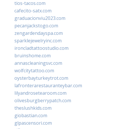
tios-tacos.com
cafecito-satx.com
graduacionviu2023.com
pecanjackstogo.com
zengardendayspa.com
sparklejewelryinc.com
ironcladtattoostudio.com
bruinshome.com
annascleaningsvc.com
wolfcitytattoo.com
oysterbayturkeytrot.com
lafronterarestauranteybar.com
lilyandrosetearoom.com
olivesburgberrypatch.com
theslushkids.com
giobastian.com
glpascensori.com