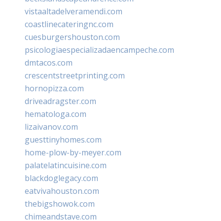
vistaaltadelveramendi.com
coastlinecateringnc.com
cuesburgershouston.com
psicologiaespecializadaencampeche.com
dmtacos.com
crescentstreetprinting.com
hornopizza.com
driveadragster.com
hematologa.com
lizaivanov.com
guesttinyhomes.com
home-plow-by-meyer.com
palatelatincuisine.com
blackdoglegacy.com
eatvivahouston.com
thebigshowok.com
chimeandstave.com