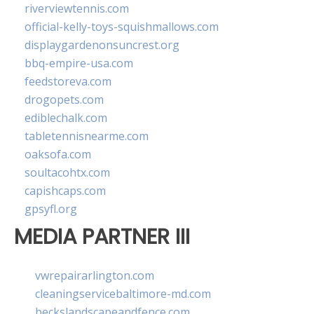
riverviewtennis.com
official-kelly-toys-squishmallows.com
displaygardenonsuncrest.org
bbq-empire-usa.com
feedstoreva.com
drogopets.com
ediblechalk.com
tabletennisnearme.com
oaksofa.com
soultacohtx.com
capishcaps.com
gpsyfl.org
MEDIA PARTNER III
vwrepairarlington.com
cleaningservicebaltimore-md.com
beckslandscapeandfence.com