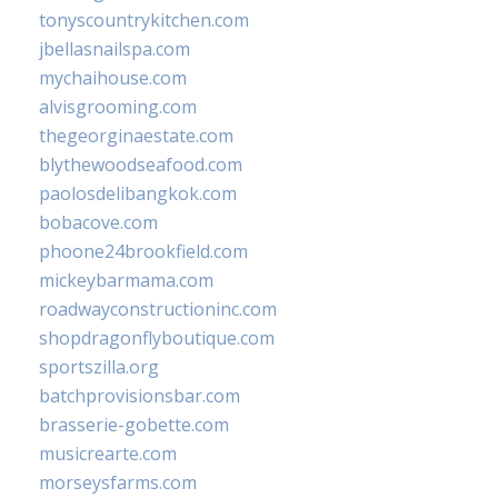
tonyscountrykitchen.com
jbellasnailspa.com
mychaihouse.com
alvisgrooming.com
thegeorginaestate.com
blythewoodseafood.com
paolosdelibangkok.com
bobacove.com
phoone24brookfield.com
mickeybarmama.com
roadwayconstructioninc.com
shopdragonflyboutique.com
sportszilla.org
batchprovisionsbar.com
brasserie-gobette.com
musicrearte.com
morseysfarms.com