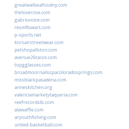
greatwallseafoodny.com
theloverose.com
gabriovoice.com
resinflowart.com
p-sports.net
korsairstreetwear.com
petshopallston.com
avenue26tacos.com
topgglasses.com
broadmoornailsspacoloradosprings.com
missblackpasadena.com
anneskitchen.org
valenciamarketytaqueria.com
reefrecordsllc.com
alawaffle.com
aryouthfishing.com
united-basketball.com