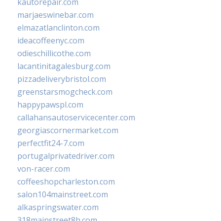
kautorepair.com
marjaeswinebar.com
elmazatlanclinton.com
ideacoffeenyc.com
odieschillicothe.com
lacantinitagalesburg.com
pizzadeliverybristol.com
greenstarsmogcheck.com
happypawspl.com
callahansautoservicecenter.com
georgiascornermarket.com
perfectfit24-7.com
portugalprivatedriver.com
von-racer.com
coffeeshopcharleston.com
salon104mainstreet.com
alkaspringswater.com
318mainstreet8h.com