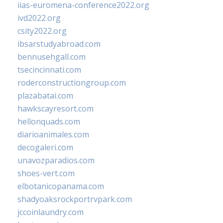
iias-euromena-conference2022.org
ivd2022.org
csity2022.org
ibsarstudyabroad.com
bennusehgall.com
tsecincinnati.com
roderconstructiongroup.com
plazabatai.com
hawkscayresort.com
hellonquads.com
diarioanimales.com
decogaleri.com
unavozparadios.com
shoes-vert.com
elbotanicopanama.com
shadyoaksrockportrvpark.com
jccoinlaundry.com