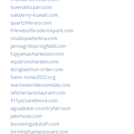
lovenailsspari.com
oakberry-kuwait.com
quartzliterary.com
friendsofbroderickpark.com
studiopiattellina.com
jannagrillspringfield.com
fujiyamacharleston.com
elpatronchardon.com
donglaishun-order.com
fiamc-rome2022.org
mariceworldessentials.com
lafisheriarestaurant.com
915jazzandmore.com
aguadulce-countryfair.com
jakehovis.com
bosswingsduluth.com
birminghamautocare.com