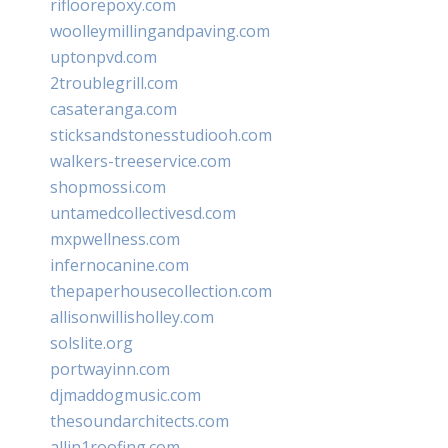
rifloorepoxy.com
woolleymillingandpaving.com
uptonpvd.com
2troublegrill.com
casateranga.com
sticksandstonesstudiooh.com
walkers-treeservice.com
shopmossi.com
untamedcollectivesd.com
mxpwellness.com
infernocanine.com
thepaperhousecollection.com
allisonwillisholley.com
solslite.org
portwayinn.com
djmaddogmusic.com
thesoundarchitects.com
allin1roofing.com