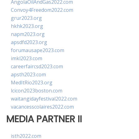
AngolaOilAndGas2022.com
Convoy4Freedom2022.com
grur2023.org
hkhk2023.org
napm2023.org
apsdfd2023.org
forumausape2023.com
imkl2023.com
careerfaircsd2023.com
apsth2023.com
MedItRio2023.org
lcicon2023boston.com
waitangidayfestival2022.com
vacancesscolaires2022.com
MEDIA PARTNER II
isth2022.com