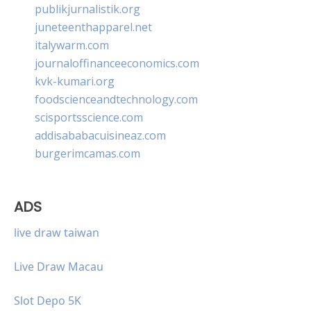
publikjurnalistik.org
juneteenthapparel.net
italywarm.com
journaloffinanceeconomics.com
kvk-kumari.org
foodscienceandtechnology.com
scisportsscience.com
addisababacuisineaz.com
burgerimcamas.com
ADS
live draw taiwan
Live Draw Macau
Slot Depo 5K