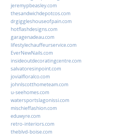
jeremypbeasley.com
thesandwichdepotcos.com
drgiggleshouseofpain.com
hotflashdesigns.com
garagenadeau.com
lifestylechauffeurservice.com
EverNewNails.com
insideoutdecoratingcentre.com
salvatoresinpoint.com
jovialfloralco.com
johnlscotthometeam.com
u-seehomes.com
watersportslagonissi.com
mischieffashion.com
eduwyre.com
retro-interiors.com
theblvd-boise.com