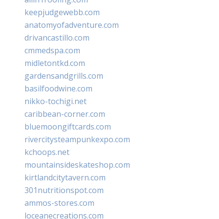
keepjudgewebb.com
anatomyofadventure.com
drivancastillo.com
cmmedspa.com
midletontkd.com
gardensandgrills.com
basilfoodwine.com
nikko-tochigi.net
caribbean-corner.com
bluemoongiftcards.com
rivercitysteampunkexpo.com
kchoops.net
mountainsideskateshop.com
kirtlandcitytavern.com
301nutritionspot.com
ammos-stores.com
loceanecreations.com