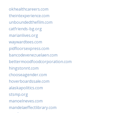
okhealthcareers.com
theintexperience.com
unboundedthefilm.com
catfriends-bg.org
marianlives.org
waywardtees.com
pidfloorsexpress.com
bancodevenezuelaen.com
bettermoodfoodcorporation.com
hingstonnt.com
chooseagender.com
hoverboardssale.com
alaskapolitics.com
stsmp.org
manoelneves.com
mandelaeffectlibrary.com