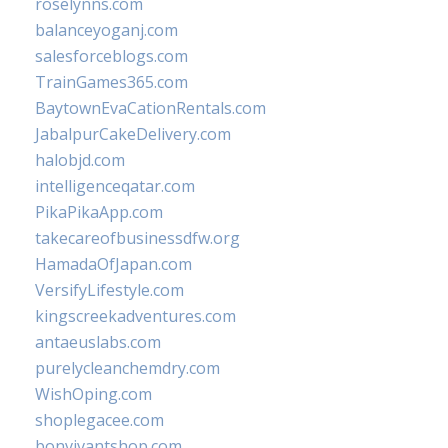
roselynns.com
balanceyoganj.com
salesforceblogs.com
TrainGames365.com
BaytownEvaCationRentals.com
JabalpurCakeDelivery.com
halobjd.com
intelligenceqatar.com
PikaPikaApp.com
takecareofbusinessdfw.org
HamadaOfJapan.com
VersifyLifestyle.com
kingscreekadventures.com
antaeuslabs.com
purelycleanchemdry.com
WishOping.com
shoplegacee.com
bonvivantshop.com