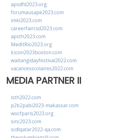
apsdfd2023.org
forumausape2023.com
imkl2023.com
careerfaircsd2023.com
apsth2023.com
MedItRio2023.org
lcicon2023boston.com
waitangidayfestival2022.com
vacancesscolaires2022.com
MEDIA PARTNER II
isth2022.com
p2b2pabi2023-makassar.com
wocfparis2023.org
sinc2023.com
scdlqatar2022-qa.com
thecolumbiagrill.com