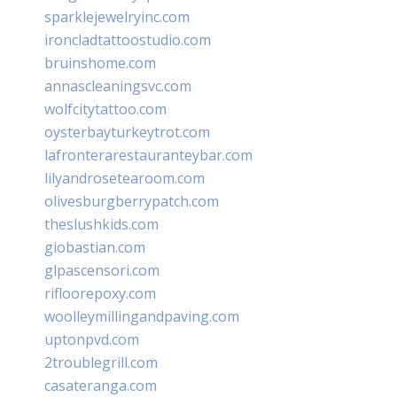
sparklejewelryinc.com
ironcladtattoostudio.com
bruinshome.com
annascleaningsvc.com
wolfcitytattoo.com
oysterbayturkeytrot.com
lafronterarestauranteybar.com
lilyandrosetearoom.com
olivesburgberrypatch.com
theslushkids.com
giobastian.com
glpascensori.com
rifloorepoxy.com
woolleymillingandpaving.com
uptonpvd.com
2troublegrill.com
casateranga.com