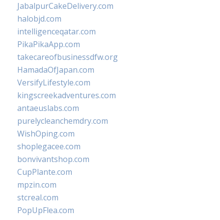
JabalpurCakeDelivery.com
halobjd.com
intelligenceqatar.com
PikaPikaApp.com
takecareofbusinessdfw.org
HamadaOfJapan.com
VersifyLifestyle.com
kingscreekadventures.com
antaeuslabs.com
purelycleanchemdry.com
WishOping.com
shoplegacee.com
bonvivantshop.com
CupPlante.com
mpzin.com
stcreal.com
PopUpFlea.com