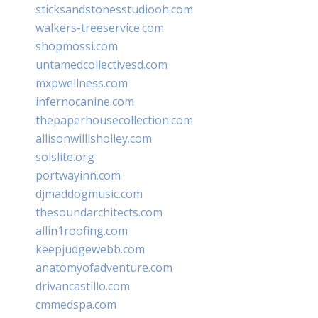
sticksandstonesstudiooh.com
walkers-treeservice.com
shopmossi.com
untamedcollectivesd.com
mxpwellness.com
infernocanine.com
thepaperhousecollection.com
allisonwillisholley.com
solslite.org
portwayinn.com
djmaddogmusic.com
thesoundarchitects.com
allin1roofing.com
keepjudgewebb.com
anatomyofadventure.com
drivancastillo.com
cmmedspa.com