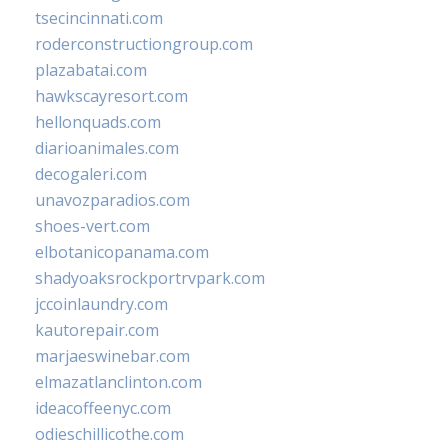
tsecincinnati.com
roderconstructiongroup.com
plazabatai.com
hawkscayresort.com
hellonquads.com
diarioanimales.com
decogaleri.com
unavozparadios.com
shoes-vert.com
elbotanicopanama.com
shadyoaksrockportrvpark.com
jccoinlaundry.com
kautorepair.com
marjaeswinebar.com
elmazatlanclinton.com
ideacoffeenyc.com
odieschillicothe.com