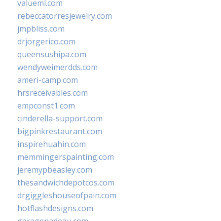
valueml.com
rebeccatorresjewelry.com
jmpbliss.com
drjorgerico.com
queensushipa.com
wendyweimerdds.com
ameri-camp.com
hrsreceivables.com
empconst1.com
cinderella-support.com
bigpinkrestaurant.com
inspirehuahin.com
memmingerspainting.com
jeremypbeasley.com
thesandwichdepotcos.com
drgiggleshouseofpain.com
hotflashdesigns.com