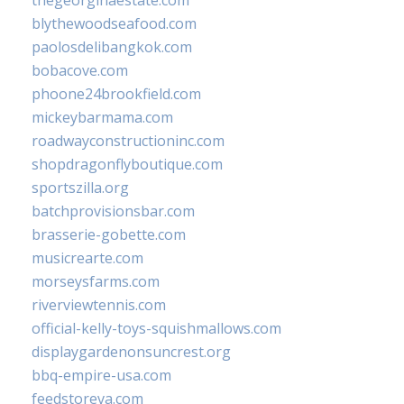
thegeorginaestate.com
blythewoodseafood.com
paolosdelibangkok.com
bobacove.com
phoone24brookfield.com
mickeybarmama.com
roadwayconstructioninc.com
shopdragonflyboutique.com
sportszilla.org
batchprovisionsbar.com
brasserie-gobette.com
musicrearte.com
morseysfarms.com
riverviewtennis.com
official-kelly-toys-squishmallows.com
displaygardenonsuncrest.org
bbq-empire-usa.com
feedstoreva.com