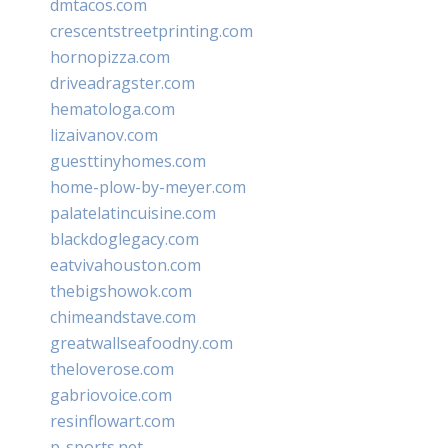
dmtacos.com
crescentstreetprinting.com
hornopizza.com
driveadragster.com
hematologa.com
lizaivanov.com
guesttinyhomes.com
home-plow-by-meyer.com
palatelatincuisine.com
blackdoglegacy.com
eatvivahouston.com
thebigshowok.com
chimeandstave.com
greatwallseafoodny.com
theloverose.com
gabriovoice.com
resinflowart.com
p-sports.net