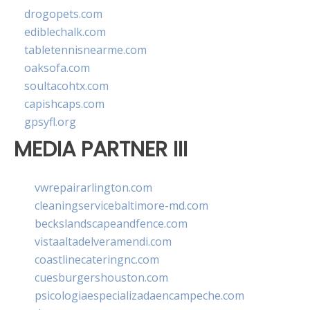
drogopets.com
ediblechalk.com
tabletennisnearme.com
oaksofa.com
soultacohtx.com
capishcaps.com
gpsyfl.org
MEDIA PARTNER III
vwrepairarlington.com
cleaningservicebaltimore-md.com
beckslandscapeandfence.com
vistaaltadelveramendi.com
coastlinecateringnc.com
cuesburgershouston.com
psicologiaespecializadaencampeche.com