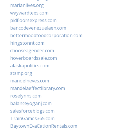
marianlives.org
waywardtees.com
pidfloorsexpress.com
bancodevenezuelaen.com
bettermoodfoodcorporation.com
hingstonnt.com
chooseagender.com
hoverboardssale.com
alaskapolitics.com
stsmp.org
manoelneves.com
mandelaeffectlibrary.com
roselynns.com
balanceyoganj.com
salesforceblogs.com
TrainGames365.com
BaytownEvaCationRentals.com