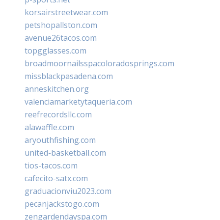
korsairstreetwear.com
petshopallston.com
avenue26tacos.com
topgglasses.com
broadmoornailsspacoloradosprings.com
missblackpasadena.com
anneskitchen.org
valenciamarketytaqueria.com
reefrecordsllc.com
alawaffle.com
aryouthfishing.com
united-basketball.com
tios-tacos.com
cafecito-satx.com
graduacionviu2023.com
pecanjackstogo.com
zengardendayspa.com