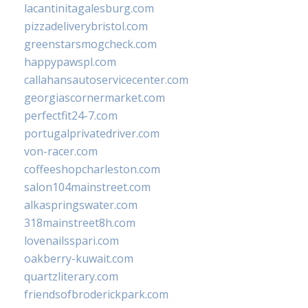
lacantinitagalesburg.com
pizzadeliverybristol.com
greenstarsmogcheck.com
happypawspl.com
callahansautoservicecenter.com
georgiascornermarket.com
perfectfit24-7.com
portugalprivatedriver.com
von-racer.com
coffeeshopcharleston.com
salon104mainstreet.com
alkaspringswater.com
318mainstreet8h.com
lovenailsspari.com
oakberry-kuwait.com
quartzliterary.com
friendsofbroderickpark.com