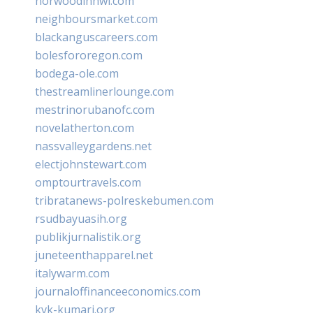
norwoodinnwi.com
neighboursmarket.com
blackanguscareers.com
bolesfororegon.com
bodega-ole.com
thestreamlinerlounge.com
mestrinorubanofc.com
novelatherton.com
nassvalleygardens.net
electjohnstewart.com
omptourtravels.com
tribratanews-polreskebumen.com
rsudbayuasih.org
publikjurnalistik.org
juneteenthapparel.net
italywarm.com
journaloffinanceeconomics.com
kvk-kumari.org