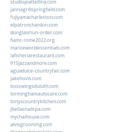
studiopiattellina.com
jannagrillspringfield.com
fujiyamacharleston.com
elpatronchardon.com
donglaishun-order.com
fiamc-rome2022.org
mariceworldessentials.com
lafisheriarestaurant.com
915jazzandmore.com
aguadulce-countryfair.com
jakehovis.com
bosswingsduluth.com
birminghamautocare.com
tonyscountrykitchen.com
jbellasnailspa.com
mychaihouse.com
alvisgrooming.com