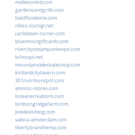
midletontkd.com
gardensandgrills.com
basilfoodwine.com
nikko-tochigi.net
caribbean-corner.com
bluemoongiftcards.com
rivercitysteampunkexpo.com
kchoops.net
mountainsideskateshop.com
kirtlandcitytavern.com
301nutritionspot.com
ammos-stores.com
loceanecreations.com
birdsongridgefarm.com
joiedevivblog.com
valera-amsterdam.com
libertybrandhemp.com