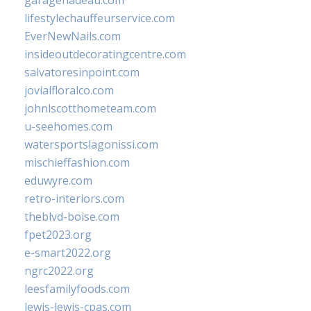
garagenadeau.com
lifestylechauffeurservice.com
EverNewNails.com
insideoutdecoratingcentre.com
salvatoresinpoint.com
jovialfloralco.com
johnlscotthometeam.com
u-seehomes.com
watersportslagonissi.com
mischieffashion.com
eduwyre.com
retro-interiors.com
theblvd-boise.com
fpet2023.org
e-smart2022.org
ngrc2022.org
leesfamilyfoods.com
lewis-lewis-cpas.com