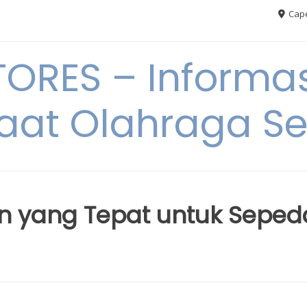
Cape
RES – Informas
aat Olahraga S
n yang Tepat untuk Seped