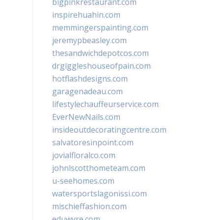
bigpinkrestaurant.com
inspirehuahin.com
memmingerspainting.com
jeremypbeasley.com
thesandwichdepotcos.com
drgiggleshouseofpain.com
hotflashdesigns.com
garagenadeau.com
lifestylechauffeurservice.com
EverNewNails.com
insideoutdecoratingcentre.com
salvatoresinpoint.com
jovialfloralco.com
johnlscotthometeam.com
u-seehomes.com
watersportslagonissi.com
mischieffashion.com
eduwyre.com