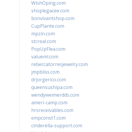
WishOping.com
shoplegacee.com
bonvivantshop.com
CupPlante.com
mpzin.com
stcreal.com
PopUpFlea.com
valueml.com
rebeccatorresjewelry.com
jmpbliss.com
drjorgerico.com
queensushipa.com
wendyweimerdds.com
ameri-camp.com
hrsreceivables.com
empconst1.com
cinderella-support.com