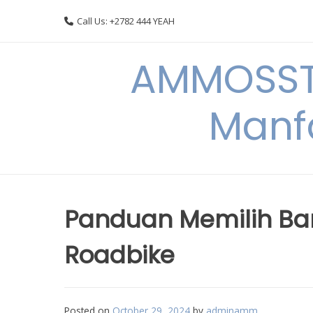
Skip
Call Us: +2782 444 YEAH
to
content
AMMOSSTO
Manf
Panduan Memilih Ba
Roadbike
Posted on
October 29, 2024
by
adminamm