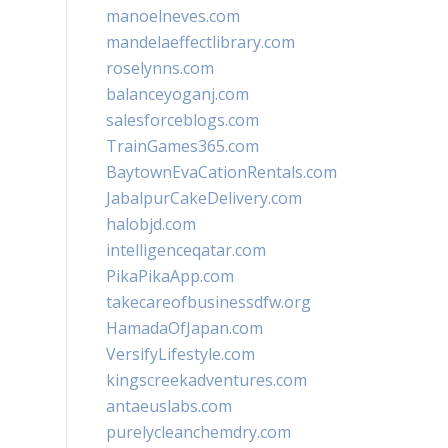
manoelneves.com
mandelaeffectlibrary.com
roselynns.com
balanceyoganj.com
salesforceblogs.com
TrainGames365.com
BaytownEvaCationRentals.com
JabalpurCakeDelivery.com
halobjd.com
intelligenceqatar.com
PikaPikaApp.com
takecareofbusinessdfw.org
HamadaOfJapan.com
VersifyLifestyle.com
kingscreekadventures.com
antaeuslabs.com
purelycleanchemdry.com