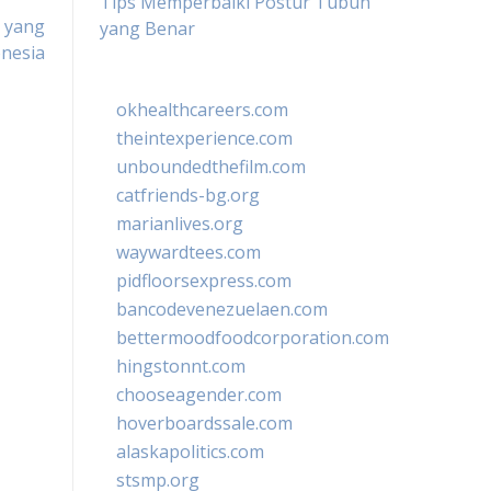
Tips Memperbaiki Postur Tubuh
l yang
yang Benar
onesia
okhealthcareers.com
theintexperience.com
unboundedthefilm.com
catfriends-bg.org
marianlives.org
waywardtees.com
pidfloorsexpress.com
bancodevenezuelaen.com
bettermoodfoodcorporation.com
hingstonnt.com
chooseagender.com
hoverboardssale.com
alaskapolitics.com
stsmp.org