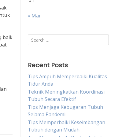
31
sak
untuk
« Mar
g baik
Search
pat
for:
Recent Posts
Tips Ampuh Memperbaiki Kualitas
Tidur Anda
dan
Teknik Meningkatkan Koordinasi
Tubuh Secara Efektif
Tips Menjaga Kebugaran Tubuh
Selama Pandemi
Tips Memperbaiki Keseimbangan
Tubuh dengan Mudah