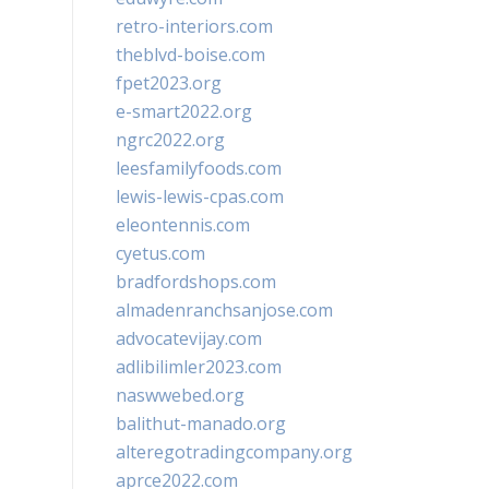
retro-interiors.com
theblvd-boise.com
fpet2023.org
e-smart2022.org
ngrc2022.org
leesfamilyfoods.com
lewis-lewis-cpas.com
eleontennis.com
cyetus.com
bradfordshops.com
almadenranchsanjose.com
advocatevijay.com
adlibilimler2023.com
naswwebed.org
balithut-manado.org
alteregotradingcompany.org
aprce2022.com