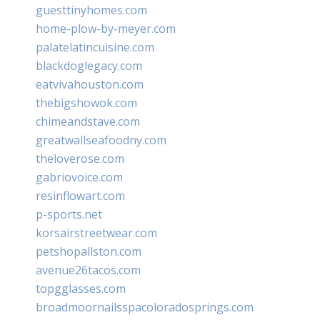
guesttinyhomes.com
home-plow-by-meyer.com
palatelatincuisine.com
blackdoglegacy.com
eatvivahouston.com
thebigshowok.com
chimeandstave.com
greatwallseafoodny.com
theloverose.com
gabriovoice.com
resinflowart.com
p-sports.net
korsairstreetwear.com
petshopallston.com
avenue26tacos.com
topgglasses.com
broadmoornailsspacoloradosprings.com