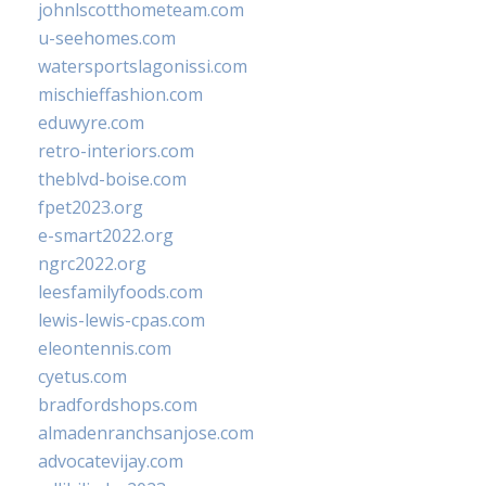
johnlscotthometeam.com
u-seehomes.com
watersportslagonissi.com
mischieffashion.com
eduwyre.com
retro-interiors.com
theblvd-boise.com
fpet2023.org
e-smart2022.org
ngrc2022.org
leesfamilyfoods.com
lewis-lewis-cpas.com
eleontennis.com
cyetus.com
bradfordshops.com
almadenranchsanjose.com
advocatevijay.com