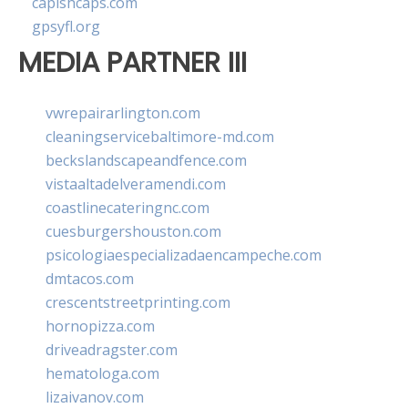
capishcaps.com
gpsyfl.org
MEDIA PARTNER III
vwrepairarlington.com
cleaningservicebaltimore-md.com
beckslandscapeandfence.com
vistaaltadelveramendi.com
coastlinecateringnc.com
cuesburgershouston.com
psicologiaespecializadaencampeche.com
dmtacos.com
crescentstreetprinting.com
hornopizza.com
driveadragster.com
hematologa.com
lizaivanov.com