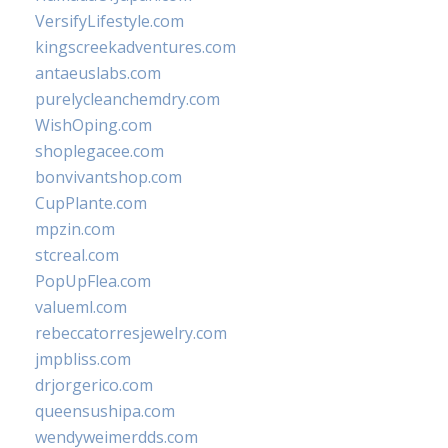
VersifyLifestyle.com
kingscreekadventures.com
antaeuslabs.com
purelycleanchemdry.com
WishOping.com
shoplegacee.com
bonvivantshop.com
CupPlante.com
mpzin.com
stcreal.com
PopUpFlea.com
valueml.com
rebeccatorresjewelry.com
jmpbliss.com
drjorgerico.com
queensushipa.com
wendyweimerdds.com