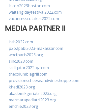
lcicon2023boston.com
waitangidayfestival2022.com
vacancesscolaires2022.com
MEDIA PARTNER II
isth2022.com
p2b2pabi2023-makassar.com
wocfparis2023.org
sinc2023.com
scdlqatar2022-qa.com
thecolumbiagrill.com
provisionscheeseandwineshoppe.com
khedi2023.org
akademikgeriatri2023.org
marmarapediatri2023.org
emchie2023.org