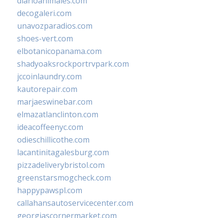
diarioanimales.com
decogaleri.com
unavozparadios.com
shoes-vert.com
elbotanicopanama.com
shadyoaksrockportrvpark.com
jccoinlaundry.com
kautorepair.com
marjaeswinebar.com
elmazatlanclinton.com
ideacoffeenyc.com
odieschillicothe.com
lacantinitagalesburg.com
pizzadeliverybristol.com
greenstarsmogcheck.com
happypawspl.com
callahansautoservicecenter.com
georgiascornermarket.com