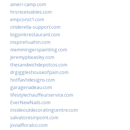
ameri-camp.com
hrsreceivables.com
empconst1.com
cinderella-support.com
bigpinkrestaurant.com
inspirehuahin.com
memmingerspainting.com
jeremypbeasley.com
thesandwichdepotcos.com
drgiggleshouseofpain.com
hotflashdesigns.com
garagenadeau.com
lifestylechauffeurservice.com
EverNewNails.com
insideoutdecoratingcentre.com
salvatoresinpoint.com
jovialfloralco.com