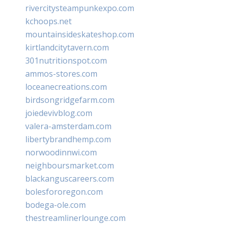
rivercitysteampunkexpo.com
kchoops.net
mountainsideskateshop.com
kirtlandcitytavern.com
301nutritionspot.com
ammos-stores.com
loceanecreations.com
birdsongridgefarm.com
joiedevivblog.com
valera-amsterdam.com
libertybrandhemp.com
norwoodinnwi.com
neighboursmarket.com
blackanguscareers.com
bolesfororegon.com
bodega-ole.com
thestreamlinerlounge.com