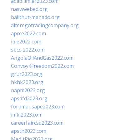
adlibilimler2023.com
naswwebed.org
balithut-manado.org
alteregotradingcompany.org
aprce2022.com
ibie2022.com
sbcc-2022.com
AngolaOilAndGas2022.com
Convoy4Freedom2022.com
grur2023.org
hkhk2023.org
napm2023.org
apsdfd2023.org
forumausape2023.com
imkl2023.com
careerfaircsd2023.com
apsth2023.com
MedItRio2023.org