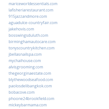
mariceworldessentials.com
lafisheriarestaurant.com
915jazzandmore.com
aguadulce-countryfair.com
jakehovis.com
bosswingsduluth.com
birminghamautocare.com
tonyscountrykitchen.com
jbellasnailspa.com
mychaihouse.com
alvisgrooming.com
thegeorginaestate.com
blythewoodseafood.com
paolosdelibangkok.com
bobacove.com
phoone24brookfield.com
mickeybarmama.com