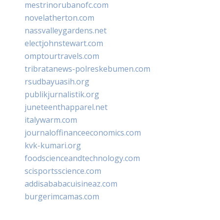
mestrinorubanofc.com
novelatherton.com
nassvalleygardens.net
electjohnstewart.com
omptourtravels.com
tribratanews-polreskebumen.com
rsudbayuasih.org
publikjurnalistik.org
juneteenthapparel.net
italywarm.com
journaloffinanceeconomics.com
kvk-kumari.org
foodscienceandtechnology.com
scisportsscience.com
addisababacuisineaz.com
burgerimcamas.com