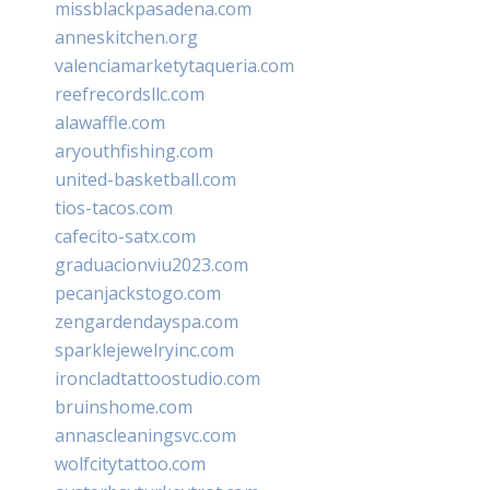
missblackpasadena.com
anneskitchen.org
valenciamarketytaqueria.com
reefrecordsllc.com
alawaffle.com
aryouthfishing.com
united-basketball.com
tios-tacos.com
cafecito-satx.com
graduacionviu2023.com
pecanjackstogo.com
zengardendayspa.com
sparklejewelryinc.com
ironcladtattoostudio.com
bruinshome.com
annascleaningsvc.com
wolfcitytattoo.com