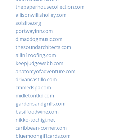
thepaperhousecollection.com
allisonwillisholley.com
solslite.org
portwayinn.com
djmaddogmusic.com
thesoundarchitects.com
allin1roofing.com
keepjudgewebb.com
anatomyofadventure.com
drivancastillo.com
cmmedspa.com
midletontkd.com
gardensandgrills.com
basilfoodwine.com
nikko-tochigi.net
caribbean-corner.com
bluemoongiftcards.com