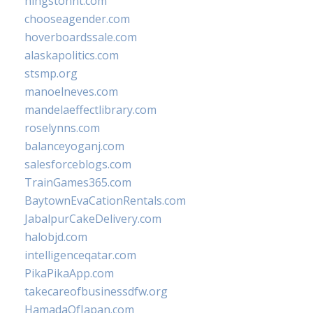
hingstonnt.com
chooseagender.com
hoverboardssale.com
alaskapolitics.com
stsmp.org
manoelneves.com
mandelaeffectlibrary.com
roselynns.com
balanceyoganj.com
salesforceblogs.com
TrainGames365.com
BaytownEvaCationRentals.com
JabalpurCakeDelivery.com
halobjd.com
intelligenceqatar.com
PikaPikaApp.com
takecareofbusinessdfw.org
HamadaOfJapan.com