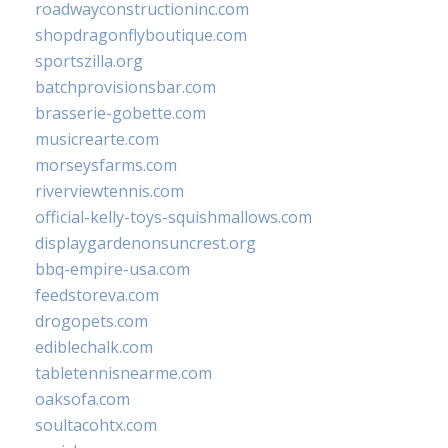
roadwayconstructioninc.com
shopdragonflyboutique.com
sportszilla.org
batchprovisionsbar.com
brasserie-gobette.com
musicrearte.com
morseysfarms.com
riverviewtennis.com
official-kelly-toys-squishmallows.com
displaygardenonsuncrest.org
bbq-empire-usa.com
feedstoreva.com
drogopets.com
ediblechalk.com
tabletennisnearme.com
oaksofa.com
soultacohtx.com