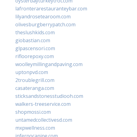
oysterbayturkeytrot.com
lafronterarestauranteybar.com
lilyandrosetearoom.com
olivesburgberrypatch.com
theslushkids.com
giobastian.com
glpascensori.com
rifloorepoxy.com
woolleymillingandpaving.com
uptonpvd.com
2troublegrill.com
casateranga.com
sticksandstonesstudiooh.com
walkers-treeservice.com
shopmossi.com
untamedcollectivesd.com
mxpwellness.com
infernocanine.com