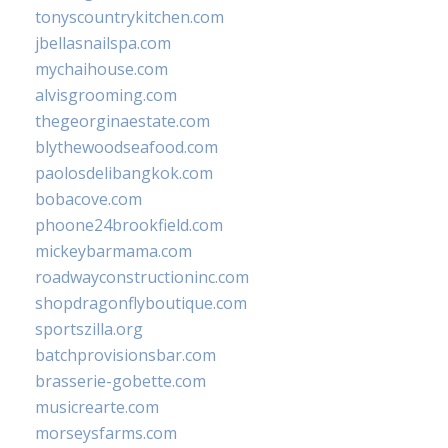
tonyscountrykitchen.com
jbellasnailspa.com
mychaihouse.com
alvisgrooming.com
thegeorginaestate.com
blythewoodseafood.com
paolosdelibangkok.com
bobacove.com
phoone24brookfield.com
mickeybarmama.com
roadwayconstructioninc.com
shopdragonflyboutique.com
sportszilla.org
batchprovisionsbar.com
brasserie-gobette.com
musicrearte.com
morseysfarms.com