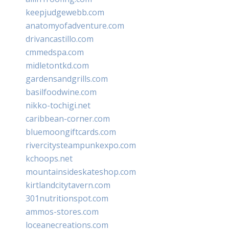
keepjudgewebb.com
anatomyofadventure.com
drivancastillo.com
cmmedspa.com
midletontkd.com
gardensandgrills.com
basilfoodwine.com
nikko-tochigi.net
caribbean-corner.com
bluemoongiftcards.com
rivercitysteampunkexpo.com
kchoops.net
mountainsideskateshop.com
kirtlandcitytavern.com
301nutritionspot.com
ammos-stores.com
loceanecreations.com