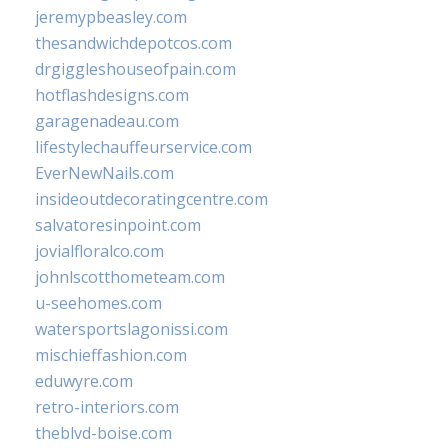
jeremypbeasley.com
thesandwichdepotcos.com
drgiggleshouseofpain.com
hotflashdesigns.com
garagenadeau.com
lifestylechauffeurservice.com
EverNewNails.com
insideoutdecoratingcentre.com
salvatoresinpoint.com
jovialfloralco.com
johnlscotthometeam.com
u-seehomes.com
watersportslagonissi.com
mischieffashion.com
eduwyre.com
retro-interiors.com
theblvd-boise.com