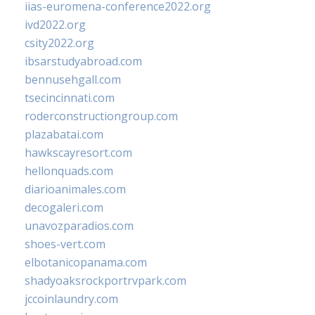
iias-euromena-conference2022.org
ivd2022.org
csity2022.org
ibsarstudyabroad.com
bennusehgall.com
tsecincinnati.com
roderconstructiongroup.com
plazabatai.com
hawkscayresort.com
hellonquads.com
diarioanimales.com
decogaleri.com
unavozparadios.com
shoes-vert.com
elbotanicopanama.com
shadyoaksrockportrvpark.com
jccoinlaundry.com