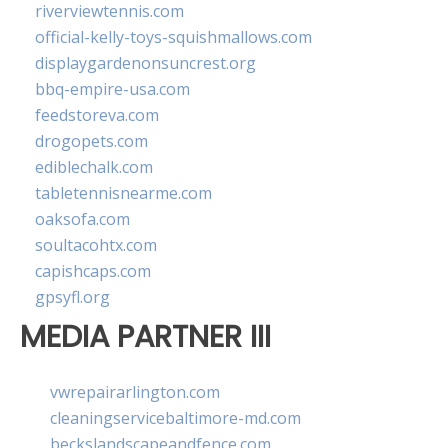
riverviewtennis.com
official-kelly-toys-squishmallows.com
displaygardenonsuncrest.org
bbq-empire-usa.com
feedstoreva.com
drogopets.com
ediblechalk.com
tabletennisnearme.com
oaksofa.com
soultacohtx.com
capishcaps.com
gpsyfl.org
MEDIA PARTNER III
vwrepairarlington.com
cleaningservicebaltimore-md.com
beckslandscapeandfence.com