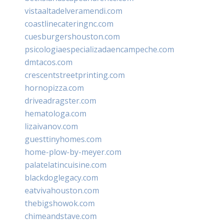
vistaaltadelveramendi.com
coastlinecateringnc.com
cuesburgershouston.com
psicologiaespecializadaencampeche.com
dmtacos.com
crescentstreetprinting.com
hornopizza.com
driveadragster.com
hematologa.com
lizaivanov.com
guesttinyhomes.com
home-plow-by-meyer.com
palatelatincuisine.com
blackdoglegacy.com
eatvivahouston.com
thebigshowok.com
chimeandstave.com