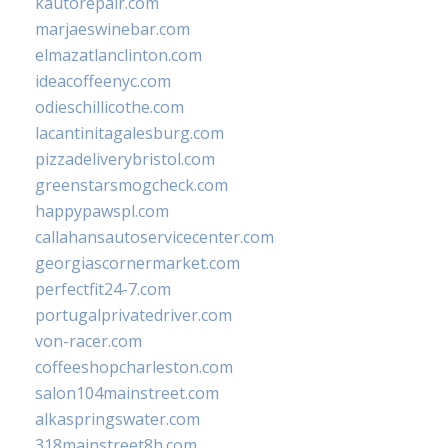
kautorepair.com
marjaeswinebar.com
elmazatlanclinton.com
ideacoffeenyc.com
odieschillicothe.com
lacantinitagalesburg.com
pizzadeliverybristol.com
greenstarsmogcheck.com
happypawspl.com
callahansautoservicecenter.com
georgiascornermarket.com
perfectfit24-7.com
portugalprivatedriver.com
von-racer.com
coffeeshopcharleston.com
salon104mainstreet.com
alkaspringswater.com
318mainstreet8h.com