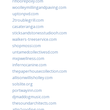
rifloorepoxy.com
woolleymillingandpaving.com
uptonpvd.com
2troublegrill.com
casateranga.com
sticksandstonesstudiooh.com
walkers-treeservice.com
shopmossi.com
untamedcollectivesd.com
mxpwellness.com
infernocanine.com
thepaperhousecollection.com
allisonwillisholley.com
solslite.org
portwayinn.com
djmaddogmusic.com
thesoundarchitects.com
allin1roofing.com