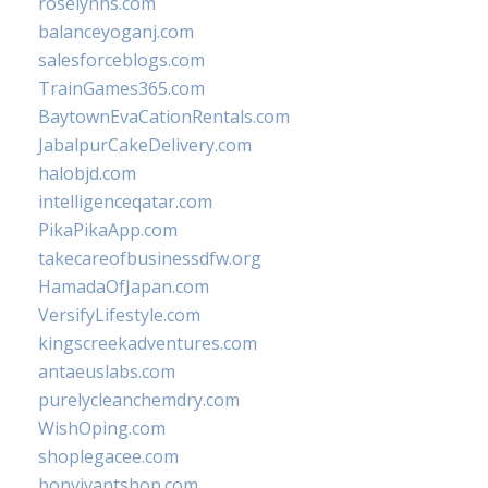
roselynns.com
balanceyoganj.com
salesforceblogs.com
TrainGames365.com
BaytownEvaCationRentals.com
JabalpurCakeDelivery.com
halobjd.com
intelligenceqatar.com
PikaPikaApp.com
takecareofbusinessdfw.org
HamadaOfJapan.com
VersifyLifestyle.com
kingscreekadventures.com
antaeuslabs.com
purelycleanchemdry.com
WishOping.com
shoplegacee.com
bonvivantshop.com