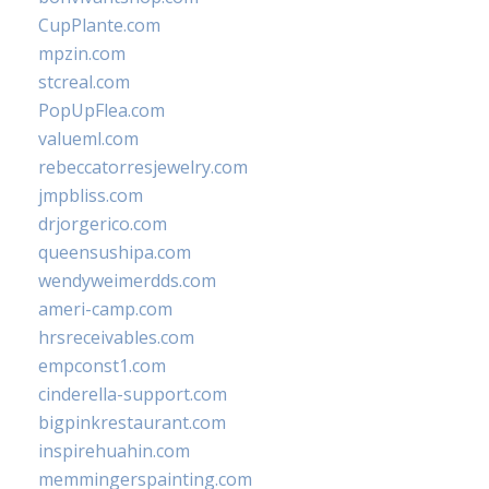
CupPlante.com
mpzin.com
stcreal.com
PopUpFlea.com
valueml.com
rebeccatorresjewelry.com
jmpbliss.com
drjorgerico.com
queensushipa.com
wendyweimerdds.com
ameri-camp.com
hrsreceivables.com
empconst1.com
cinderella-support.com
bigpinkrestaurant.com
inspirehuahin.com
memmingerspainting.com