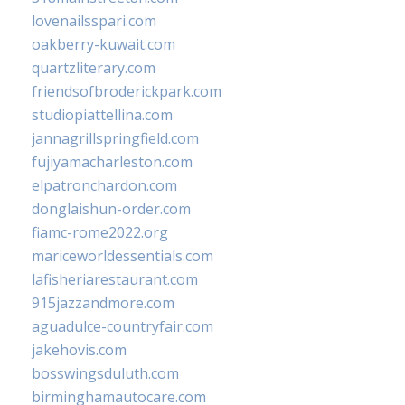
lovenailsspari.com
oakberry-kuwait.com
quartzliterary.com
friendsofbroderickpark.com
studiopiattellina.com
jannagrillspringfield.com
fujiyamacharleston.com
elpatronchardon.com
donglaishun-order.com
fiamc-rome2022.org
mariceworldessentials.com
lafisheriarestaurant.com
915jazzandmore.com
aguadulce-countryfair.com
jakehovis.com
bosswingsduluth.com
birminghamautocare.com