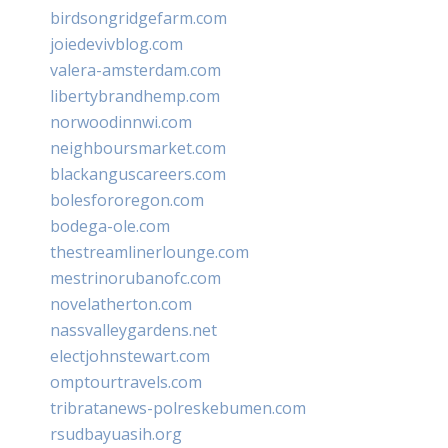
birdsongridgefarm.com
joiedevivblog.com
valera-amsterdam.com
libertybrandhemp.com
norwoodinnwi.com
neighboursmarket.com
blackanguscareers.com
bolesfororegon.com
bodega-ole.com
thestreamlinerlounge.com
mestrinorubanofc.com
novelatherton.com
nassvalleygardens.net
electjohnstewart.com
omptourtravels.com
tribratanews-polreskebumen.com
rsudbayuasih.org