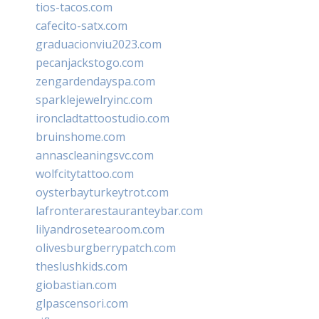
tios-tacos.com
cafecito-satx.com
graduacionviu2023.com
pecanjackstogo.com
zengardendayspa.com
sparklejewelryinc.com
ironcladtattoostudio.com
bruinshome.com
annascleaningsvc.com
wolfcitytattoo.com
oysterbayturkeytrot.com
lafronterarestauranteybar.com
lilyandrosetearoom.com
olivesburgberrypatch.com
theslushkids.com
giobastian.com
glpascensori.com