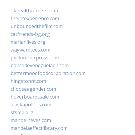
okhealthcareers.com
theintexperience.com
unboundedthefilm.com
catfriends-bg.org
marianlives.org
waywardtees.com
pidfloorsexpress.com
bancodevenezuelaen.com
bettermoodfoodcorporation.com
hingstonnt.com
chooseagender.com
hoverboardssale.com
alaskapolitics.com
stsmp.org
manoelneves.com
mandelaeffectlibrary.com