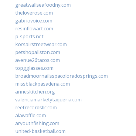
greatwallseafoodny.com
theloverose.com
gabriovoice.com
resinflowart.com
p-sports.net
korsairstreetwear.com
petshopallston.com
avenue26tacos.com
topgglasses.com
broadmoornailsspacoloradosprings.com
missblackpasadena.com
anneskitchen.org
valenciamarketytaqueria.com
reefrecordsllc.com
alawaffle.com
aryouthfishing.com
united-basketball.com