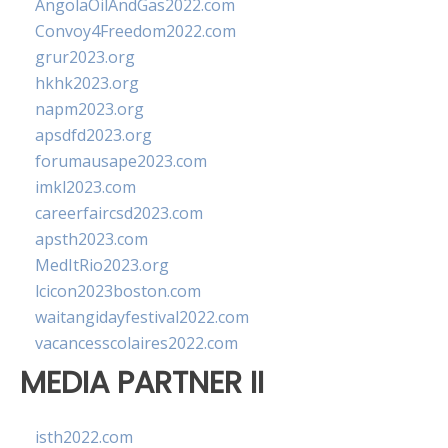
AngolaOilAndGas2022.com
Convoy4Freedom2022.com
grur2023.org
hkhk2023.org
napm2023.org
apsdfd2023.org
forumausape2023.com
imkl2023.com
careerfaircsd2023.com
apsth2023.com
MedItRio2023.org
lcicon2023boston.com
waitangidayfestival2022.com
vacancesscolaires2022.com
MEDIA PARTNER II
isth2022.com