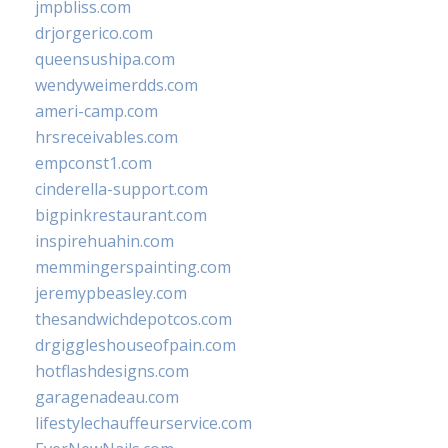
jmpbliss.com
drjorgerico.com
queensushipa.com
wendyweimerdds.com
ameri-camp.com
hrsreceivables.com
empconst1.com
cinderella-support.com
bigpinkrestaurant.com
inspirehuahin.com
memmingerspainting.com
jeremypbeasley.com
thesandwichdepotcos.com
drgiggleshouseofpain.com
hotflashdesigns.com
garagenadeau.com
lifestylechauffeurservice.com