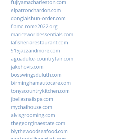
fujiyamacharleston.com
elpatronchardon.com
donglaishun-order.com
fiamc-rome2022.org
mariceworldessentials.com
lafisheriarestaurant.com
915jazzandmore.com
aguadulce-countryfair.com
jakehovis.com
bosswingsduluth.com
birminghamautocare.com
tonyscountrykitchen.com
jbellasnailspa.com
mychaihouse.com
alvisgrooming.com
thegeorginaestate.com
blythewoodseafood.com