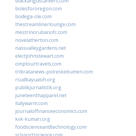
blackanguscareers.com
bolesfororegon.com
bodega-ole.com
thestreamlinerlounge.com
mestrinorubanofc.com
novelatherton.com
nassvalleygardens.net
electjohnstewart.com
omptourtravels.com
tribratanews-polreskebumen.com
rsudbayuasih.org
publikjurnalistik.org
juneteenthapparel.net
italywarm.com
journaloffinanceeconomics.com
kvk-kumari.org
foodscienceandtechnology.com
scisportsscience.com