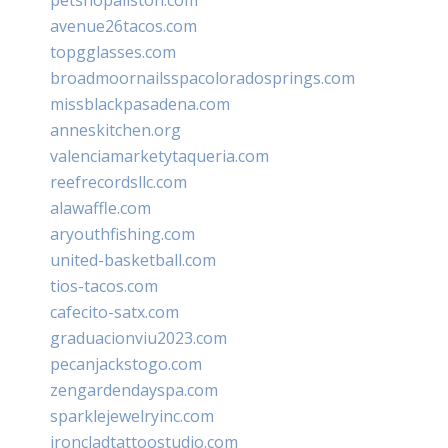
avenue26tacos.com
topgglasses.com
broadmoornailsspacoloradosprings.com
missblackpasadena.com
anneskitchen.org
valenciamarketytaqueria.com
reefrecordsllc.com
alawaffle.com
aryouthfishing.com
united-basketball.com
tios-tacos.com
cafecito-satx.com
graduacionviu2023.com
pecanjackstogo.com
zengardendayspa.com
sparklejewelryinc.com
ironcladtattoostudio.com