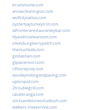
bruinshome.com
annascleaningsvc.com
wolfcitytattoo.com
oysterbayturkeytrot.com
lafronterarestauranteybar.com
lilyandrosetearoom.com
olivesburgberrypatch.com
theslushkids.com
giobastian.com
glpascensori.com
rifloorepoxy.com
woolleymillingandpaving.com
uptonpvd.com
2troublegrill.com
casateranga.com
sticksandstonesstudiooh.com
walkers-treeservice.com