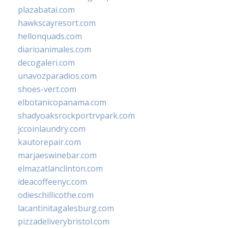
plazabatai.com
hawkscayresort.com
hellonquads.com
diarioanimales.com
decogaleri.com
unavozparadios.com
shoes-vert.com
elbotanicopanama.com
shadyoaksrockportrvpark.com
jccoinlaundry.com
kautorepair.com
marjaeswinebar.com
elmazatlanclinton.com
ideacoffeenyc.com
odieschillicothe.com
lacantinitagalesburg.com
pizzadeliverybristol.com