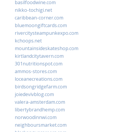
basilfoodwine.com
nikko-tochigi.net
caribbean-corner.com
bluemoongiftcards.com
rivercitysteampunkexpo.com
kchoops.net
mountainsideskateshop.com
kirtlandcitytavern.com
301nutritionspot.com
ammos-stores.com
loceanecreations.com
birdsongridgefarm.com
joiedevivblog.com
valera-amsterdam.com
libertybrandhemp.com
norwoodinnwi.com
neighboursmarket.com