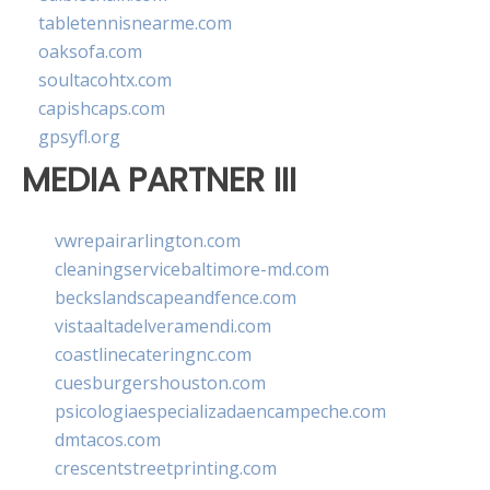
tabletennisnearme.com
oaksofa.com
soultacohtx.com
capishcaps.com
gpsyfl.org
MEDIA PARTNER III
vwrepairarlington.com
cleaningservicebaltimore-md.com
beckslandscapeandfence.com
vistaaltadelveramendi.com
coastlinecateringnc.com
cuesburgershouston.com
psicologiaespecializadaencampeche.com
dmtacos.com
crescentstreetprinting.com