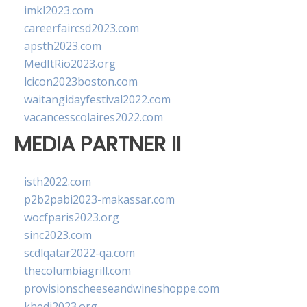
imkl2023.com
careerfaircsd2023.com
apsth2023.com
MedItRio2023.org
lcicon2023boston.com
waitangidayfestival2022.com
vacancesscolaires2022.com
MEDIA PARTNER II
isth2022.com
p2b2pabi2023-makassar.com
wocfparis2023.org
sinc2023.com
scdlqatar2022-qa.com
thecolumbiagrill.com
provisionscheeseandwineshoppe.com
khedi2023.org