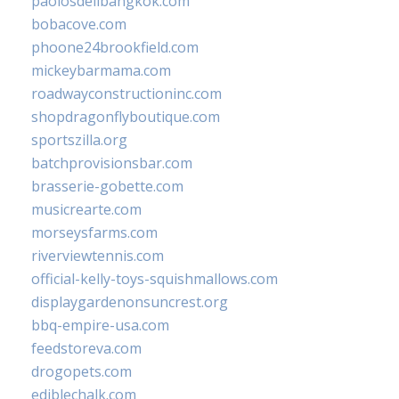
paolosdelibangkok.com
bobacove.com
phoone24brookfield.com
mickeybarmama.com
roadwayconstructioninc.com
shopdragonflyboutique.com
sportszilla.org
batchprovisionsbar.com
brasserie-gobette.com
musicrearte.com
morseysfarms.com
riverviewtennis.com
official-kelly-toys-squishmallows.com
displaygardenonsuncrest.org
bbq-empire-usa.com
feedstoreva.com
drogopets.com
ediblechalk.com