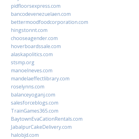
pidfloorsexpress.com
bancodevenezuelaen.com
bettermoodfoodcorporation.com
hingstonnt.com
chooseagender.com
hoverboardssale.com
alaskapolitics.com
stsmp.org
manoelneves.com
mandelaeffectlibrary.com
roselynns.com
balanceyoganj.com
salesforceblogs.com
TrainGames365.com
BaytownEvaCationRentals.com
JabalpurCakeDelivery.com
halobjd.com