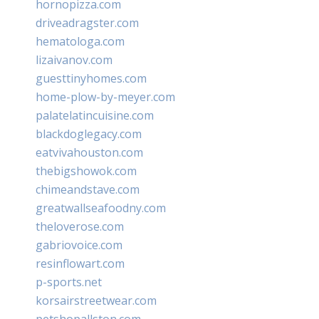
hornopizza.com
driveadragster.com
hematologa.com
lizaivanov.com
guesttinyhomes.com
home-plow-by-meyer.com
palatelatincuisine.com
blackdoglegacy.com
eatvivahouston.com
thebigshowok.com
chimeandstave.com
greatwallseafoodny.com
theloverose.com
gabriovoice.com
resinflowart.com
p-sports.net
korsairstreetwear.com
petshopallston.com