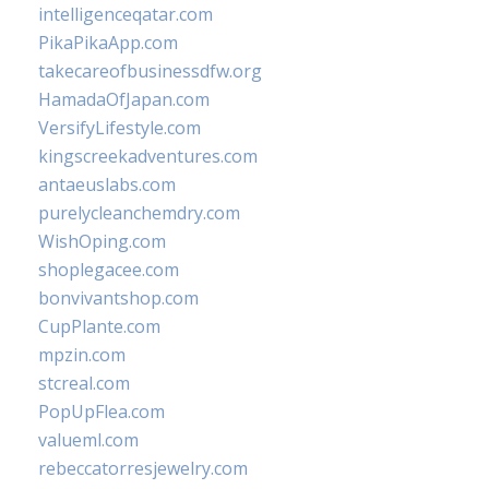
intelligenceqatar.com
PikaPikaApp.com
takecareofbusinessdfw.org
HamadaOfJapan.com
VersifyLifestyle.com
kingscreekadventures.com
antaeuslabs.com
purelycleanchemdry.com
WishOping.com
shoplegacee.com
bonvivantshop.com
CupPlante.com
mpzin.com
stcreal.com
PopUpFlea.com
valueml.com
rebeccatorresjewelry.com