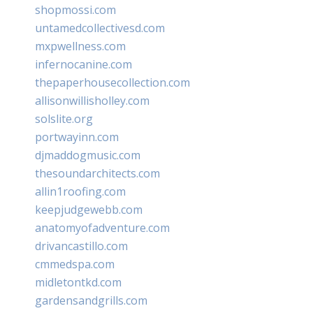
shopmossi.com
untamedcollectivesd.com
mxpwellness.com
infernocanine.com
thepaperhousecollection.com
allisonwillisholley.com
solslite.org
portwayinn.com
djmaddogmusic.com
thesoundarchitects.com
allin1roofing.com
keepjudgewebb.com
anatomyofadventure.com
drivancastillo.com
cmmedspa.com
midletontkd.com
gardensandgrills.com