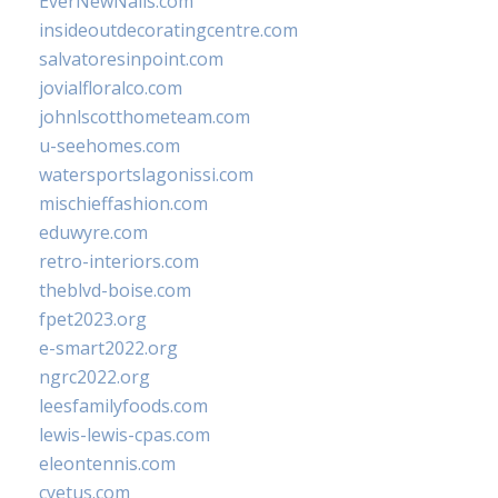
EverNewNails.com
insideoutdecoratingcentre.com
salvatoresinpoint.com
jovialfloralco.com
johnlscotthometeam.com
u-seehomes.com
watersportslagonissi.com
mischieffashion.com
eduwyre.com
retro-interiors.com
theblvd-boise.com
fpet2023.org
e-smart2022.org
ngrc2022.org
leesfamilyfoods.com
lewis-lewis-cpas.com
eleontennis.com
cyetus.com