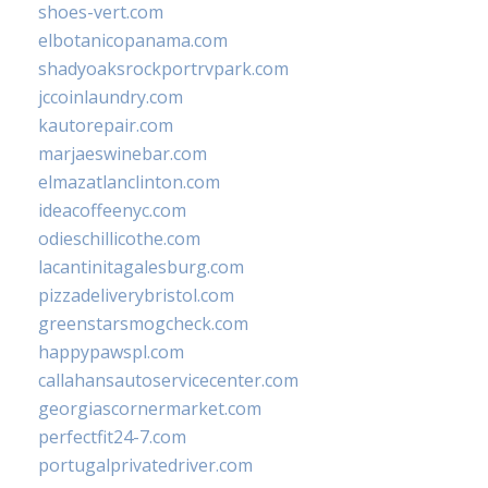
shoes-vert.com
elbotanicopanama.com
shadyoaksrockportrvpark.com
jccoinlaundry.com
kautorepair.com
marjaeswinebar.com
elmazatlanclinton.com
ideacoffeenyc.com
odieschillicothe.com
lacantinitagalesburg.com
pizzadeliverybristol.com
greenstarsmogcheck.com
happypawspl.com
callahansautoservicecenter.com
georgiascornermarket.com
perfectfit24-7.com
portugalprivatedriver.com