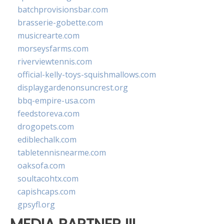
batchprovisionsbar.com
brasserie-gobette.com
musicrearte.com
morseysfarms.com
riverviewtennis.com
official-kelly-toys-squishmallows.com
displaygardenonsuncrest.org
bbq-empire-usa.com
feedstoreva.com
drogopets.com
ediblechalk.com
tabletennisnearme.com
oaksofa.com
soultacohtx.com
capishcaps.com
gpsyfl.org