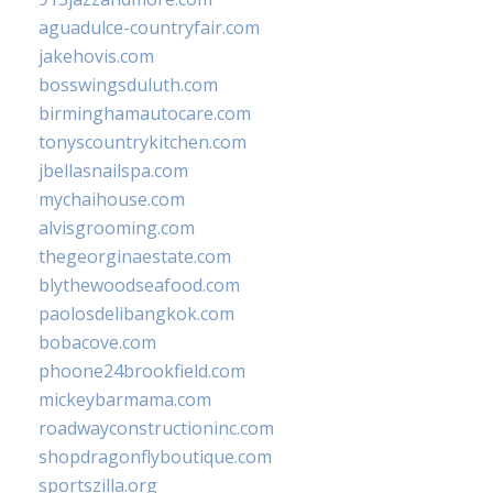
aguadulce-countryfair.com
jakehovis.com
bosswingsduluth.com
birminghamautocare.com
tonyscountrykitchen.com
jbellasnailspa.com
mychaihouse.com
alvisgrooming.com
thegeorginaestate.com
blythewoodseafood.com
paolosdelibangkok.com
bobacove.com
phoone24brookfield.com
mickeybarmama.com
roadwayconstructioninc.com
shopdragonflyboutique.com
sportszilla.org