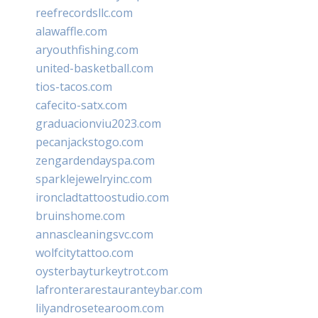
reefrecordsllc.com
alawaffle.com
aryouthfishing.com
united-basketball.com
tios-tacos.com
cafecito-satx.com
graduacionviu2023.com
pecanjackstogo.com
zengardendayspa.com
sparklejewelryinc.com
ironcladtattoostudio.com
bruinshome.com
annascleaningsvc.com
wolfcitytattoo.com
oysterbayturkeytrot.com
lafronterarestauranteybar.com
lilyandrosetearoom.com