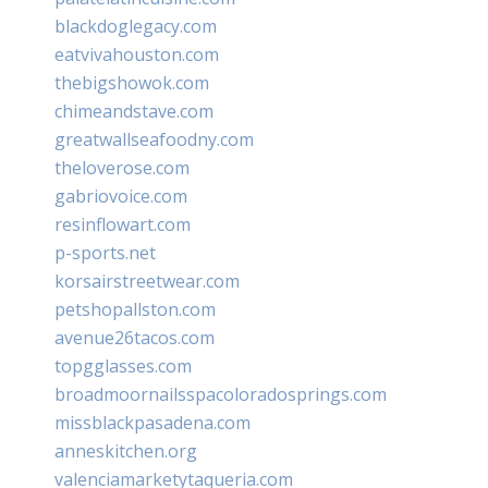
blackdoglegacy.com
eatvivahouston.com
thebigshowok.com
chimeandstave.com
greatwallseafoodny.com
theloverose.com
gabriovoice.com
resinflowart.com
p-sports.net
korsairstreetwear.com
petshopallston.com
avenue26tacos.com
topgglasses.com
broadmoornailsspacoloradosprings.com
missblackpasadena.com
anneskitchen.org
valenciamarketytaqueria.com