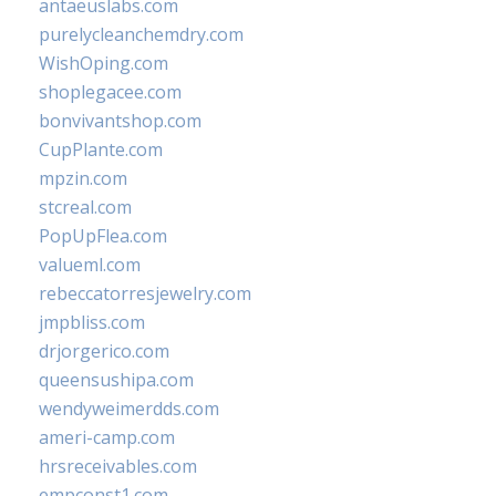
antaeuslabs.com
purelycleanchemdry.com
WishOping.com
shoplegacee.com
bonvivantshop.com
CupPlante.com
mpzin.com
stcreal.com
PopUpFlea.com
valueml.com
rebeccatorresjewelry.com
jmpbliss.com
drjorgerico.com
queensushipa.com
wendyweimerdds.com
ameri-camp.com
hrsreceivables.com
empconst1.com