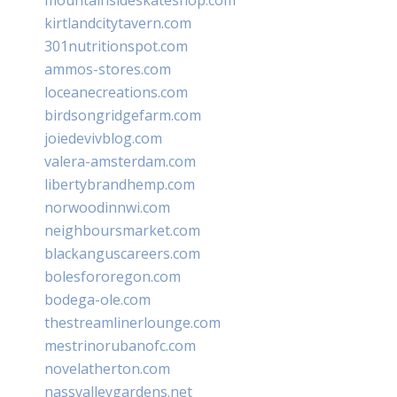
kirtlandcitytavern.com
301nutritionspot.com
ammos-stores.com
loceanecreations.com
birdsongridgefarm.com
joiedevivblog.com
valera-amsterdam.com
libertybrandhemp.com
norwoodinnwi.com
neighboursmarket.com
blackanguscareers.com
bolesfororegon.com
bodega-ole.com
thestreamlinerlounge.com
mestrinorubanofc.com
novelatherton.com
nassvalleygardens.net