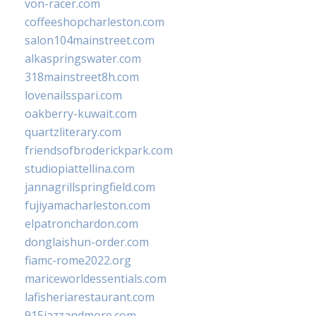
von-racer.com
coffeeshopcharleston.com
salon104mainstreet.com
alkaspringswater.com
318mainstreet8h.com
lovenailsspari.com
oakberry-kuwait.com
quartzliterary.com
friendsofbroderickpark.com
studiopiattellina.com
jannagrillspringfield.com
fujiyamacharleston.com
elpatronchardon.com
donglaishun-order.com
fiamc-rome2022.org
mariceworldessentials.com
lafisheriarestaurant.com
915jazzandmore.com