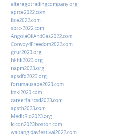
alteregotradingcompany.org
aprce2022.com
ibie2022.com
sbcc-2022.com
AngolaOilAndGas2022.com
Convoy4Freedom2022.com
grur2023.org
hkhk2023.org
napm2023.org
apsdfd2023.org
forumausape2023.com
imkl2023.com
careerfaircsd2023.com
apsth2023.com
MedItRio2023.org
lcicon2023boston.com
waitangidayfestival2022.com