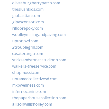
olivesburgberrypatch.com
theslushkids.com
giobastian.com
glpascensori.com
rifloorepoxy.com
woolleymillingandpaving.com
uptonpvd.com
2troublegrill.com
casateranga.com
sticksandstonesstudiooh.com
walkers-treeservice.com
shopmossi.com
untamedcollectivesd.com
mxpwellness.com
infernocanine.com
thepaperhousecollection.com
allisonwillisholley.com