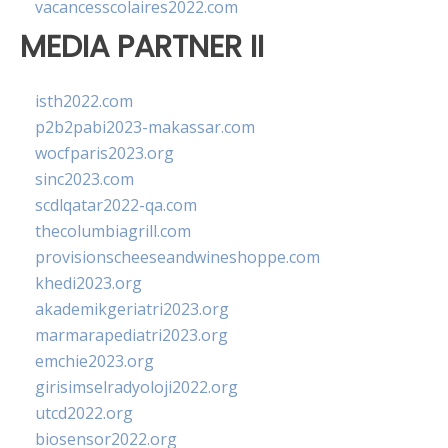
vacancesscolaires2022.com
MEDIA PARTNER II
isth2022.com
p2b2pabi2023-makassar.com
wocfparis2023.org
sinc2023.com
scdlqatar2022-qa.com
thecolumbiagrill.com
provisionscheeseandwineshoppe.com
khedi2023.org
akademikgeriatri2023.org
marmarapediatri2023.org
emchie2023.org
girisimselradyoloji2022.org
utcd2022.org
biosensor2022.org