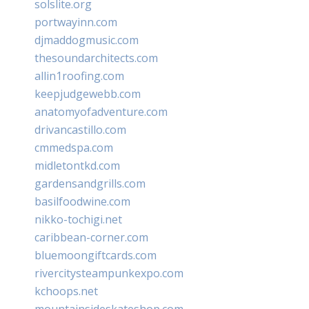
solslite.org
portwayinn.com
djmaddogmusic.com
thesoundarchitects.com
allin1roofing.com
keepjudgewebb.com
anatomyofadventure.com
drivancastillo.com
cmmedspa.com
midletontkd.com
gardensandgrills.com
basilfoodwine.com
nikko-tochigi.net
caribbean-corner.com
bluemoongiftcards.com
rivercitysteampunkexpo.com
kchoops.net
mountainsideskateshop.com