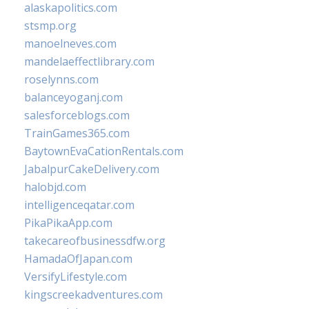
alaskapolitics.com
stsmp.org
manoelneves.com
mandelaeffectlibrary.com
roselynns.com
balanceyoganj.com
salesforceblogs.com
TrainGames365.com
BaytownEvaCationRentals.com
JabalpurCakeDelivery.com
halobjd.com
intelligenceqatar.com
PikaPikaApp.com
takecareofbusinessdfw.org
HamadaOfJapan.com
VersifyLifestyle.com
kingscreekadventures.com