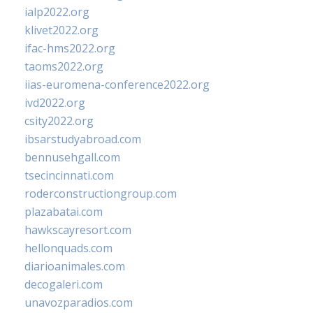
ialp2022.org
klivet2022.org
ifac-hms2022.org
taoms2022.org
iias-euromena-conference2022.org
ivd2022.org
csity2022.org
ibsarstudyabroad.com
bennusehgall.com
tsecincinnati.com
roderconstructiongroup.com
plazabatai.com
hawkscayresort.com
hellonquads.com
diarioanimales.com
decogaleri.com
unavozparadios.com