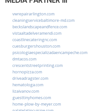
MEDIA PARTNER III
vwrepairarlington.com
cleaningservicebaltimore-md.com
beckslandscapeandfence.com
vistaaltadelveramendi.com
coastlinecateringnc.com
cuesburgershouston.com
psicologiaespecializadaencampeche.com
dmtacos.com
crescentstreetprinting.com
hornopizza.com
driveadragster.com
hematologa.com
lizaivanov.com
guesttinyhomes.com
home-plow-by-meyer.com
palatelatincuisine.com