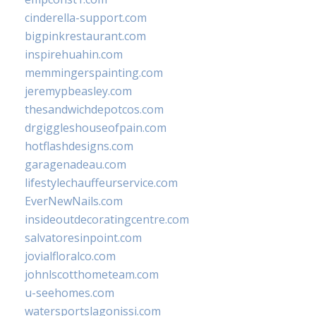
cinderella-support.com
bigpinkrestaurant.com
inspirehuahin.com
memmingerspainting.com
jeremypbeasley.com
thesandwichdepotcos.com
drgiggleshouseofpain.com
hotflashdesigns.com
garagenadeau.com
lifestylechauffeurservice.com
EverNewNails.com
insideoutdecoratingcentre.com
salvatoresinpoint.com
jovialfloralco.com
johnlscotthometeam.com
u-seehomes.com
watersportslagonissi.com