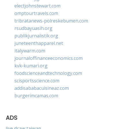
electjohnstewart.com
omptourtravels.com
tribratanews-polreskebumen.com
rsudbayuasih.org
publikjurnalistik.org
juneteenthapparel.net
italywarm.com
journaloffinanceeconomics.com
kvk-kumari.org
foodscienceandtechnology.com
scisportsscience.com
addisababacuisineaz.com
burgerimcamas.com
ADS
live draw taiwan