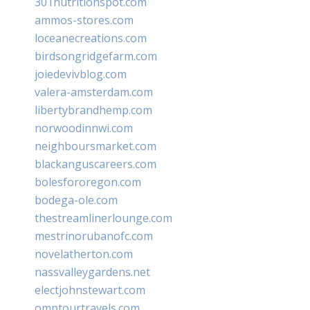
301nutritionspot.com
ammos-stores.com
loceanecreations.com
birdsongridgefarm.com
joiedevivblog.com
valera-amsterdam.com
libertybrandhemp.com
norwoodinnwi.com
neighboursmarket.com
blackanguscareers.com
bolesfororegon.com
bodega-ole.com
thestreamlinerlounge.com
mestrinorubanofc.com
novelatherton.com
nassvalleygardens.net
electjohnstewart.com
omptourtravels.com