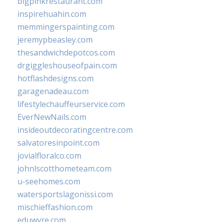
bigpinkrestaurant.com
inspirehuahin.com
memmingerspainting.com
jeremypbeasley.com
thesandwichdepotcos.com
drgiggleshouseofpain.com
hotflashdesigns.com
garagenadeau.com
lifestylechauffeurservice.com
EverNewNails.com
insideoutdecoratingcentre.com
salvatoresinpoint.com
jovialfloralco.com
johnlscotthometeam.com
u-seehomes.com
watersportslagonissi.com
mischieffashion.com
eduwyre.com