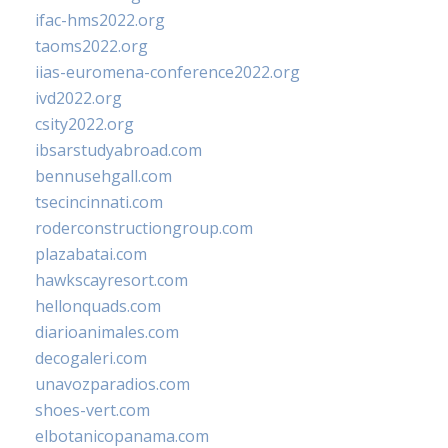
ifac-hms2022.org
taoms2022.org
iias-euromena-conference2022.org
ivd2022.org
csity2022.org
ibsarstudyabroad.com
bennusehgall.com
tsecincinnati.com
roderconstructiongroup.com
plazabatai.com
hawkscayresort.com
hellonquads.com
diarioanimales.com
decogaleri.com
unavozparadios.com
shoes-vert.com
elbotanicopanama.com