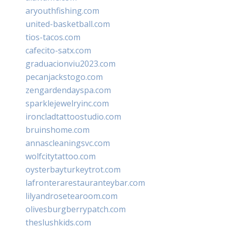
aryouthfishing.com
united-basketball.com
tios-tacos.com
cafecito-satx.com
graduacionviu2023.com
pecanjackstogo.com
zengardendayspa.com
sparklejewelryinc.com
ironcladtattoostudio.com
bruinshome.com
annascleaningsvc.com
wolfcitytattoo.com
oysterbayturkeytrot.com
lafronterarestauranteybar.com
lilyandrosetearoom.com
olivesburgberrypatch.com
theslushkids.com