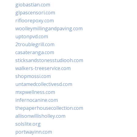
giobastian.com
glpascensori.com
rifloorepoxy.com
woolleymillingandpaving.com
uptonpvd.com
2troublegrill.com
casateranga.com
sticksandstonesstudiooh.com
walkers-treeservice.com
shopmossi.com
untamedcollectivesd.com
mxpwellness.com
infernocanine.com
thepaperhousecollection.com
allisonwillisholley.com
solslite.org
portwayinn.com