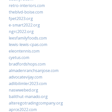
retro-interiors.com
theblvd-boise.com
fpet2023.org
e-smart2022.org
ngrc2022.org
leesfamilyfoods.com
lewis-lewis-cpas.com
eleontennis.com
cyetus.com
bradfordshops.com
almadenranchsanjose.com
advocatevijay.com
adlibilimler2023.com
naswwebed.org
balithut-manado.org
alteregotradingcompany.org
aprce2022.com