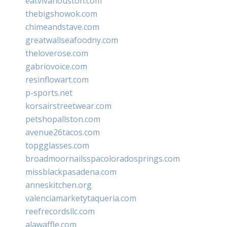
eatvivahouston.com
thebigshowok.com
chimeandstave.com
greatwallseafoodny.com
theloverose.com
gabriovoice.com
resinflowart.com
p-sports.net
korsairstreetwear.com
petshopallston.com
avenue26tacos.com
topgglasses.com
broadmoornailsspacoloradosprings.com
missblackpasadena.com
anneskitchen.org
valenciamarketytaqueria.com
reefrecordsllc.com
alawaffle.com