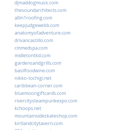
djmaddogmusic.com
thesoundarchitects.com
allin1roofing.com
keepjudgewebb.com
anatomyofadventure.com
drivancastillo.com
cmmedspa.com
midletontkd.com
gardensandgrills.com
basilfoodwine.com
nikko-tochigi.net
caribbean-corner.com
bluemoongiftcards.com
rivercitysteampunkexpo.com
kchoops.net
mountainsideskateshop.com
kirtlandcitytavern.com