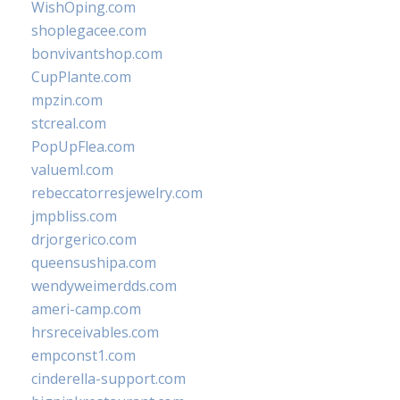
WishOping.com
shoplegacee.com
bonvivantshop.com
CupPlante.com
mpzin.com
stcreal.com
PopUpFlea.com
valueml.com
rebeccatorresjewelry.com
jmpbliss.com
drjorgerico.com
queensushipa.com
wendyweimerdds.com
ameri-camp.com
hrsreceivables.com
empconst1.com
cinderella-support.com