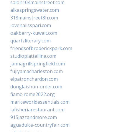
salon104mainstreet.com
alkaspringswater.com
318mainstreet8h.com
lovenailsspari.com
oakberry-kuwait.com
quartzliterary.com
friendsofbroderickpark.com
studiopiattellina.com
jannagrillspringfield.com
fujiyamacharleston.com
elpatronchardon.com
donglaishun-order.com
fiamc-rome2022.org
mariceworldessentials.com
lafisheriarestaurant.com
915jazzandmore.com
aguadulce-countryfair.com