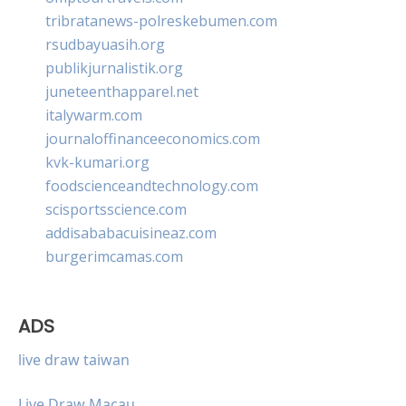
tribratanews-polreskebumen.com
rsudbayuasih.org
publikjurnalistik.org
juneteenthapparel.net
italywarm.com
journaloffinanceeconomics.com
kvk-kumari.org
foodscienceandtechnology.com
scisportsscience.com
addisababacuisineaz.com
burgerimcamas.com
ADS
live draw taiwan
Live Draw Macau