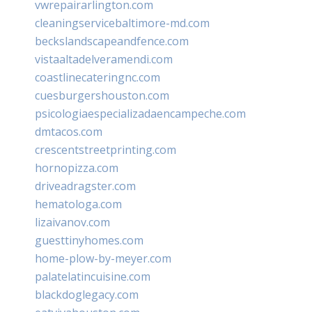
vwrepairarlington.com
cleaningservicebaltimore-md.com
beckslandscapeandfence.com
vistaaltadelveramendi.com
coastlinecateringnc.com
cuesburgershouston.com
psicologiaespecializadaencampeche.com
dmtacos.com
crescentstreetprinting.com
hornopizza.com
driveadragster.com
hematologa.com
lizaivanov.com
guesttinyhomes.com
home-plow-by-meyer.com
palatelatincuisine.com
blackdoglegacy.com