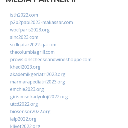
isth2022.com
p2b2pabi2023-makassar.com
wocfparis2023.org
sinc2023.com
scdlqatar2022-qa.com
thecolumbiagrill.com
provisionscheeseandwineshoppe.com
khedi2023.org
akademikgeriatri2023.org
marmarapediatri2023.org
emchie2023.org
girisimselradyoloji2022.org
utcd2022.org
biosensor2022.org
ialp2022.org
klivet2022.org