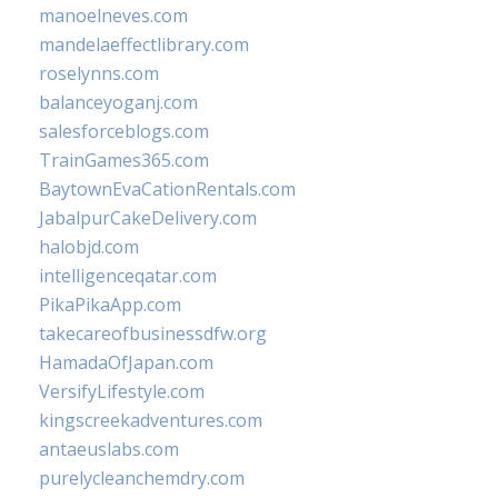
manoelneves.com
mandelaeffectlibrary.com
roselynns.com
balanceyoganj.com
salesforceblogs.com
TrainGames365.com
BaytownEvaCationRentals.com
JabalpurCakeDelivery.com
halobjd.com
intelligenceqatar.com
PikaPikaApp.com
takecareofbusinessdfw.org
HamadaOfJapan.com
VersifyLifestyle.com
kingscreekadventures.com
antaeuslabs.com
purelycleanchemdry.com