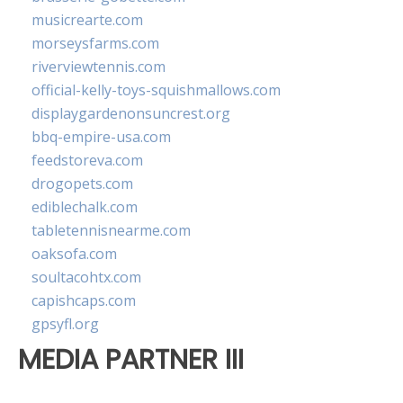
musicrearte.com
morseysfarms.com
riverviewtennis.com
official-kelly-toys-squishmallows.com
displaygardenonsuncrest.org
bbq-empire-usa.com
feedstoreva.com
drogopets.com
ediblechalk.com
tabletennisnearme.com
oaksofa.com
soultacohtx.com
capishcaps.com
gpsyfl.org
MEDIA PARTNER III