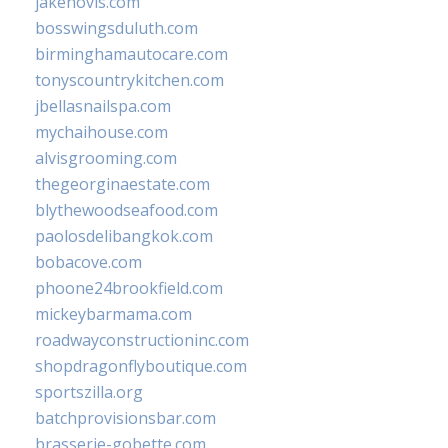
jakehovis.com
bosswingsduluth.com
birminghamautocare.com
tonyscountrykitchen.com
jbellasnailspa.com
mychaihouse.com
alvisgrooming.com
thegeorginaestate.com
blythewoodseafood.com
paolosdelibangkok.com
bobacove.com
phoone24brookfield.com
mickeybarmama.com
roadwayconstructioninc.com
shopdragonflyboutique.com
sportszilla.org
batchprovisionsbar.com
brasserie-gobette.com