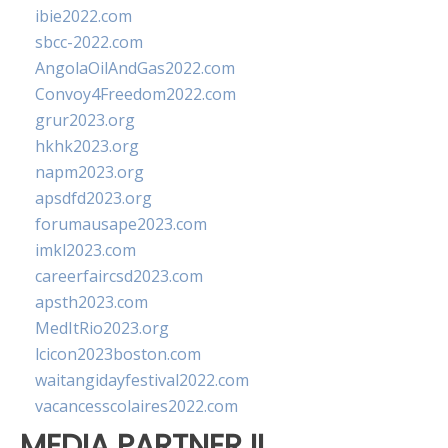
ibie2022.com
sbcc-2022.com
AngolaOilAndGas2022.com
Convoy4Freedom2022.com
grur2023.org
hkhk2023.org
napm2023.org
apsdfd2023.org
forumausape2023.com
imkl2023.com
careerfaircsd2023.com
apsth2023.com
MedItRio2023.org
lcicon2023boston.com
waitangidayfestival2022.com
vacancesscolaires2022.com
MEDIA PARTNER II