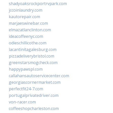
shadyoaksrockportrvpark.com
jccoinlaundry.com
kautorepair.com
marjaeswinebar.com
elmazatlanclinton.com
ideacoffeenyc.com
odieschillicothe.com
lacantinitagalesburg.com
pizzadeliverybristol.com
greenstarsmogcheck.com
happypawspl.com
callahansautoservicecenter.com
georgiascornermarket.com
perfectfit24-7.com
portugalprivatedriver.com
von-racer.com
coffeeshopcharleston.com