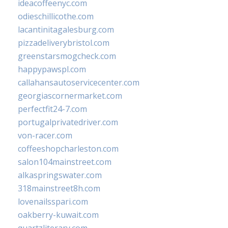
ideacoffeenyc.com
odieschillicothe.com
lacantinitagalesburg.com
pizzadeliverybristol.com
greenstarsmogcheck.com
happypawspl.com
callahansautoservicecenter.com
georgiascornermarket.com
perfectfit24-7.com
portugalprivatedriver.com
von-racer.com
coffeeshopcharleston.com
salon104mainstreet.com
alkaspringswater.com
318mainstreet8h.com
lovenailsspari.com
oakberry-kuwait.com