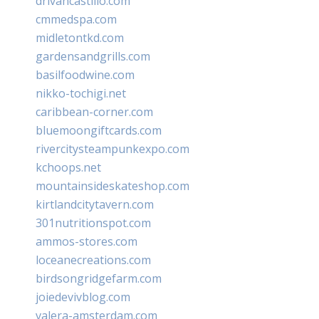
drivancastillo.com
cmmedspa.com
midletontkd.com
gardensandgrills.com
basilfoodwine.com
nikko-tochigi.net
caribbean-corner.com
bluemoongiftcards.com
rivercitysteampunkexpo.com
kchoops.net
mountainsideskateshop.com
kirtlandcitytavern.com
301nutritionspot.com
ammos-stores.com
loceanecreations.com
birdsongridgefarm.com
joiedevivblog.com
valera-amsterdam.com