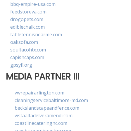
bbq-empire-usa.com
feedstoreva.com
drogopets.com
ediblechalk.com
tabletennisnearme.com
oaksofa.com
soultacohtx.com
capishcaps.com
gpsyfl.org
MEDIA PARTNER III
vwrepairarlington.com
cleaningservicebaltimore-md.com
beckslandscapeandfence.com
vistaaltadelveramendi.com
coastlinecateringnc.com
cuesburgershouston.com