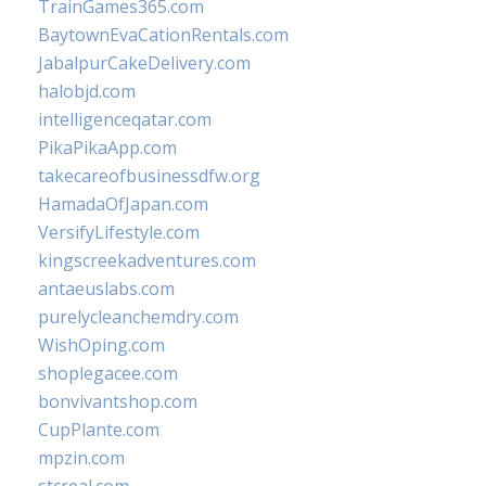
TrainGames365.com
BaytownEvaCationRentals.com
JabalpurCakeDelivery.com
halobjd.com
intelligenceqatar.com
PikaPikaApp.com
takecareofbusinessdfw.org
HamadaOfJapan.com
VersifyLifestyle.com
kingscreekadventures.com
antaeuslabs.com
purelycleanchemdry.com
WishOping.com
shoplegacee.com
bonvivantshop.com
CupPlante.com
mpzin.com