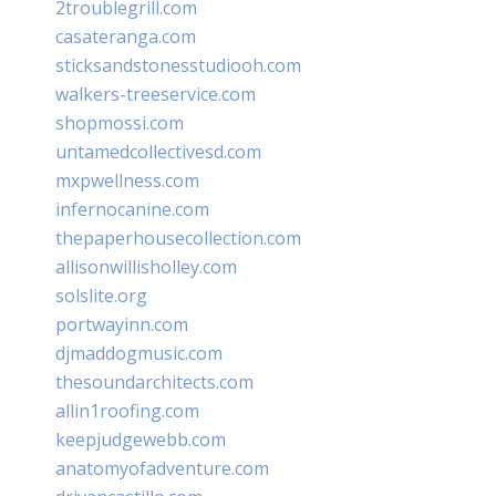
2troublegrill.com
casateranga.com
sticksandstonesstudiooh.com
walkers-treeservice.com
shopmossi.com
untamedcollectivesd.com
mxpwellness.com
infernocanine.com
thepaperhousecollection.com
allisonwillisholley.com
solslite.org
portwayinn.com
djmaddogmusic.com
thesoundarchitects.com
allin1roofing.com
keepjudgewebb.com
anatomyofadventure.com