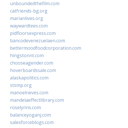
unboundedthefilm.com
catfriends-bg.org
marianlives.org
waywardtees.com
pidfloorsexpress.com
bancodevenezuelaen.com
bettermoodfoodcorporation.com
hingstonnt.com
chooseagender.com
hoverboardssale.com
alaskapolitics.com
stsmp.org
manoelneves.com
mandelaeffectlibrary.com
roselynns.com
balanceyoganj.com
salesforceblogs.com