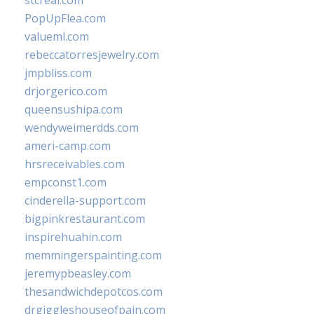
stcreal.com
PopUpFlea.com
valueml.com
rebeccatorresjewelry.com
jmpbliss.com
drjorgerico.com
queensushipa.com
wendyweimerdds.com
ameri-camp.com
hrsreceivables.com
empconst1.com
cinderella-support.com
bigpinkrestaurant.com
inspirehuahin.com
memmingerspainting.com
jeremypbeasley.com
thesandwichdepotcos.com
drgiggleshouseofpain.com