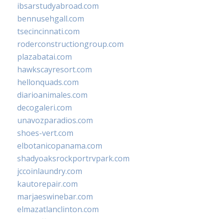
ibsarstudyabroad.com
bennusehgall.com
tsecincinnati.com
roderconstructiongroup.com
plazabatai.com
hawkscayresort.com
hellonquads.com
diarioanimales.com
decogaleri.com
unavozparadios.com
shoes-vert.com
elbotanicopanama.com
shadyoaksrockportrvpark.com
jccoinlaundry.com
kautorepair.com
marjaeswinebar.com
elmazatlanclinton.com