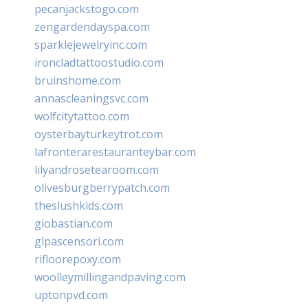
pecanjackstogo.com
zengardendayspa.com
sparklejewelryinc.com
ironcladtattoostudio.com
bruinshome.com
annascleaningsvc.com
wolfcitytattoo.com
oysterbayturkeytrot.com
lafronterarestauranteybar.com
lilyandrosetearoom.com
olivesburgberrypatch.com
theslushkids.com
giobastian.com
glpascensori.com
rifloorepoxy.com
woolleymillingandpaving.com
uptonpvd.com