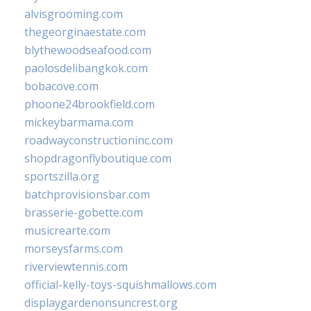
alvisgrooming.com
thegeorginaestate.com
blythewoodseafood.com
paolosdelibangkok.com
bobacove.com
phoone24brookfield.com
mickeybarmama.com
roadwayconstructioninc.com
shopdragonflyboutique.com
sportszilla.org
batchprovisionsbar.com
brasserie-gobette.com
musicrearte.com
morseysfarms.com
riverviewtennis.com
official-kelly-toys-squishmallows.com
displaygardenonsuncrest.org