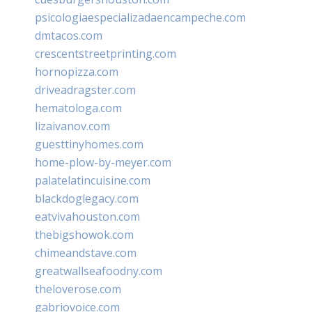
psicologiaespecializadaencampeche.com
dmtacos.com
crescentstreetprinting.com
hornopizza.com
driveadragster.com
hematologa.com
lizaivanov.com
guesttinyhomes.com
home-plow-by-meyer.com
palatelatincuisine.com
blackdoglegacy.com
eatvivahouston.com
thebigshowok.com
chimeandstave.com
greatwallseafoodny.com
theloverose.com
gabriovoice.com