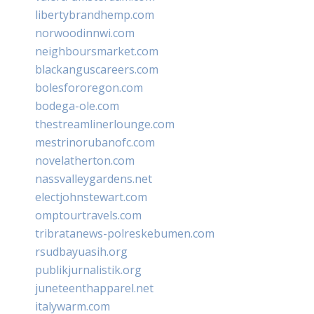
libertybrandhemp.com
norwoodinnwi.com
neighboursmarket.com
blackanguscareers.com
bolesfororegon.com
bodega-ole.com
thestreamlinerlounge.com
mestrinorubanofc.com
novelatherton.com
nassvalleygardens.net
electjohnstewart.com
omptourtravels.com
tribratanews-polreskebumen.com
rsudbayuasih.org
publikjurnalistik.org
juneteenthapparel.net
italywarm.com