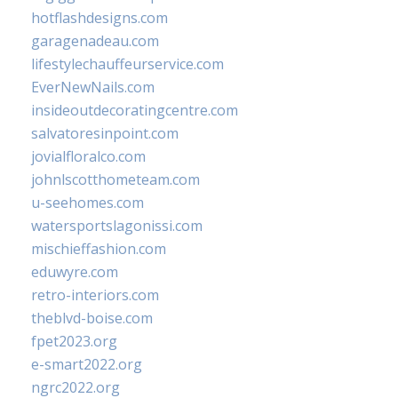
hotflashdesigns.com
garagenadeau.com
lifestylechauffeurservice.com
EverNewNails.com
insideoutdecoratingcentre.com
salvatoresinpoint.com
jovialfloralco.com
johnlscotthometeam.com
u-seehomes.com
watersportslagonissi.com
mischieffashion.com
eduwyre.com
retro-interiors.com
theblvd-boise.com
fpet2023.org
e-smart2022.org
ngrc2022.org