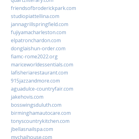
quartzliterary.com
friendsofbroderickpark.com
studiopiattellina.com
jannagrillspringfield.com
fujiyamacharleston.com
elpatronchardon.com
donglaishun-order.com
fiamc-rome2022.org
mariceworldessentials.com
lafisheriarestaurant.com
915jazzandmore.com
aguadulce-countryfair.com
jakehovis.com
bosswingsduluth.com
birminghamautocare.com
tonyscountrykitchen.com
jbellasnailspa.com
mychaihouse.com