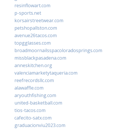
resinflowart.com
p-sports.net
korsairstreetwear.com
petshopallston.com
avenue26tacos.com
topgglasses.com
broadmoornailsspacoloradosprings.com
missblackpasadena.com
anneskitchen.org
valenciamarketytaqueria.com
reefrecordsllc.com
alawaffle.com
aryouthfishing.com
united-basketball.com
tios-tacos.com
cafecito-satx.com
graduacionviu2023.com