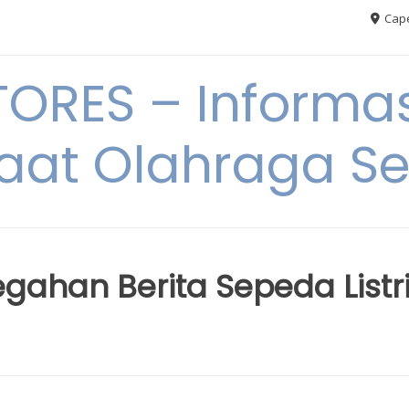
Cape
RES – Informas
aat Olahraga S
ahan Berita Sepeda Listr