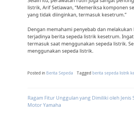
Selain itu, perawatan rutin juga sangat penti
listrik, Arif Setiawan, “Memeriksa komponen s
yang tidak diinginkan, termasuk kesetrum.”
Dengan memahami penyebab dan melakukan lan
terjadinya berita sepeda listrik kesetrum. In
termasuk saat menggunakan sepeda listrik. Se
menggunakan sepeda listrik.
Posted in
Berita Sepeda
Tagged
berita sepeda listrik 
Post
Ragam Fitur Unggulan yang Dimiliki oleh Jenis
Motor Yamaha
navigation