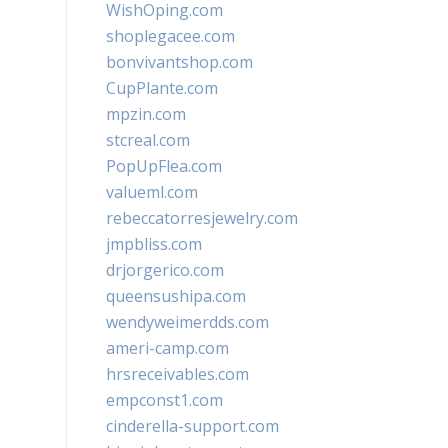
WishOping.com
shoplegacee.com
bonvivantshop.com
CupPlante.com
mpzin.com
stcreal.com
PopUpFlea.com
valueml.com
rebeccatorresjewelry.com
jmpbliss.com
drjorgerico.com
queensushipa.com
wendyweimerdds.com
ameri-camp.com
hrsreceivables.com
empconst1.com
cinderella-support.com