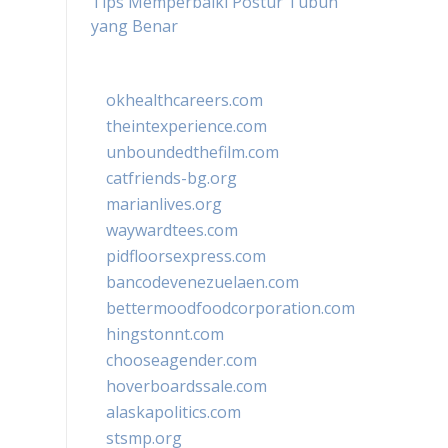
Tips Memperbaiki Postur Tubuh
yang Benar
okhealthcareers.com
theintexperience.com
unboundedthefilm.com
catfriends-bg.org
marianlives.org
waywardtees.com
pidfloorsexpress.com
bancodevenezuelaen.com
bettermoodfoodcorporation.com
hingstonnt.com
chooseagender.com
hoverboardssale.com
alaskapolitics.com
stsmp.org