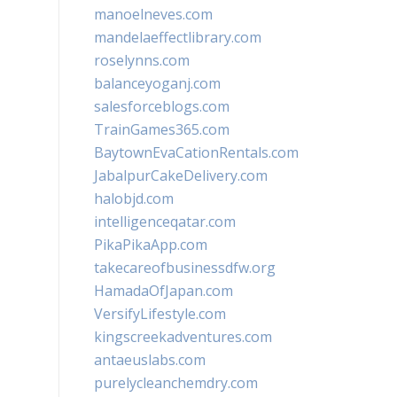
manoelneves.com
mandelaeffectlibrary.com
roselynns.com
balanceyoganj.com
salesforceblogs.com
TrainGames365.com
BaytownEvaCationRentals.com
JabalpurCakeDelivery.com
halobjd.com
intelligenceqatar.com
PikaPikaApp.com
takecareofbusinessdfw.org
HamadaOfJapan.com
VersifyLifestyle.com
kingscreekadventures.com
antaeuslabs.com
purelycleanchemdry.com