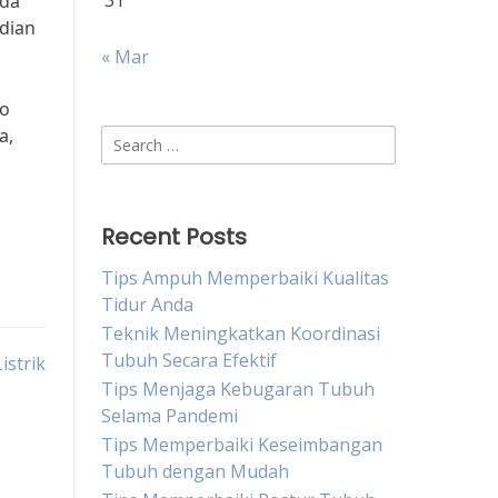
31
eda
adian
« Mar
ko
a,
Search
for:
Recent Posts
Tips Ampuh Memperbaiki Kualitas
Tidur Anda
Teknik Meningkatkan Koordinasi
Tubuh Secara Efektif
istrik
Tips Menjaga Kebugaran Tubuh
Selama Pandemi
Tips Memperbaiki Keseimbangan
Tubuh dengan Mudah