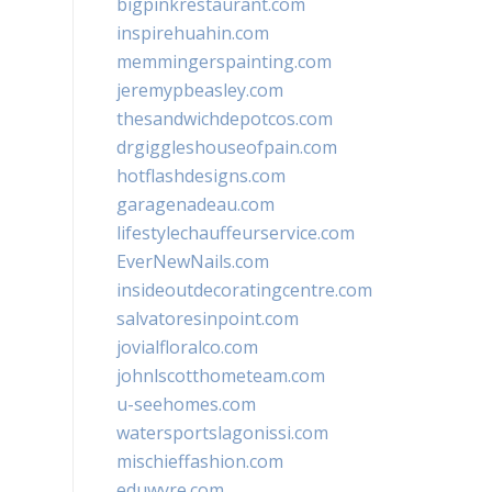
bigpinkrestaurant.com
inspirehuahin.com
memmingerspainting.com
jeremypbeasley.com
thesandwichdepotcos.com
drgiggleshouseofpain.com
hotflashdesigns.com
garagenadeau.com
lifestylechauffeurservice.com
EverNewNails.com
insideoutdecoratingcentre.com
salvatoresinpoint.com
jovialfloralco.com
johnlscotthometeam.com
u-seehomes.com
watersportslagonissi.com
mischieffashion.com
eduwyre.com