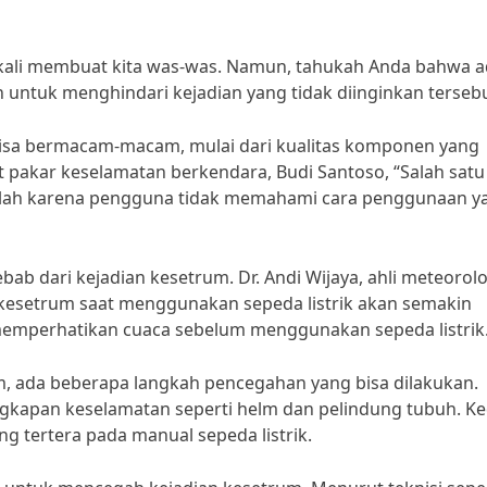
gkali membuat kita was-was. Namun, tahukah Anda bahwa 
untuk menghindari kejadian yang tidak diinginkan tersebu
 bisa bermacam-macam, mulai dari kualitas komponen yang
pakar keselamatan berkendara, Budi Santoso, “Salah satu
dalah karena pengguna tidak memahami cara penggunaan y
ebab dari kejadian kesetrum. Dr. Andi Wijaya, ahli meteorolo
 kesetrum saat menggunakan sepeda listrik akan semakin
u memperhatikan cuaca sebelum menggunakan sepeda listrik
m, ada beberapa langkah pencegahan yang bisa dilakukan.
kapan keselamatan seperti helm dan pelindung tubuh. Ke
 tertera pada manual sepeda listrik.