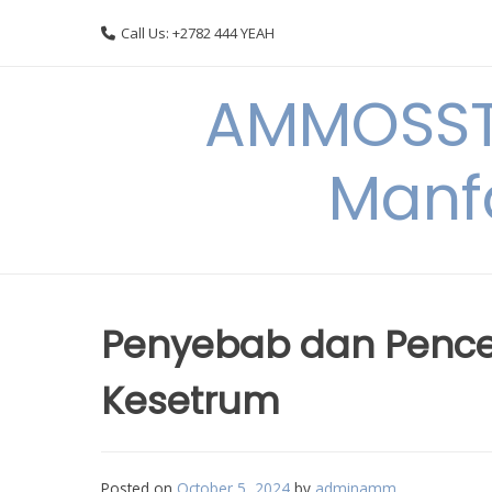
Skip
Call Us: +2782 444 YEAH
to
content
AMMOSSTO
Manf
Penyebab dan Penceg
Kesetrum
Posted on
October 5, 2024
by
adminamm