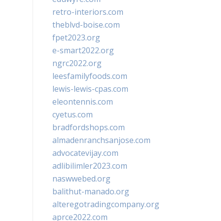
retro-interiors.com
theblvd-boise.com
fpet2023.org
e-smart2022.org
ngrc2022.org
leesfamilyfoods.com
lewis-lewis-cpas.com
eleontennis.com
cyetus.com
bradfordshops.com
almadenranchsanjose.com
advocatevijay.com
adlibilimler2023.com
naswwebed.org
balithut-manado.org
alteregotradingcompany.org
aprce2022.com