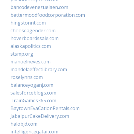
bancodevenezuelaen.com
bettermoodfoodcorporation.com
hingstonnt.com
chooseagender.com
hoverboardssale.com
alaskapolitics.com
stsmp.org
manoelneves.com
mandelaeffectlibrary.com
roselynns.com
balanceyoganj.com
salesforceblogs.com
TrainGames365.com
BaytownEvaCationRentals.com
JabalpurCakeDelivery.com
halobjd.com
intelligenceqatar.com