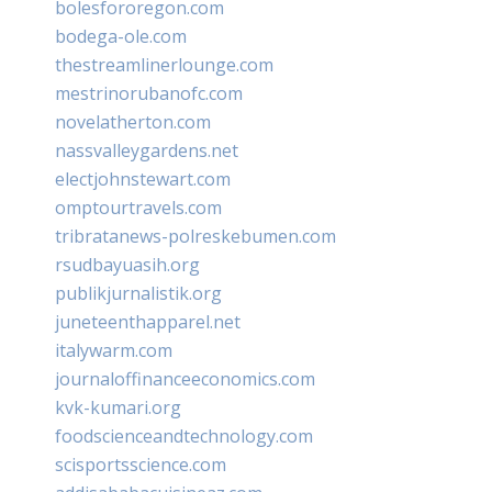
bolesfororegon.com
bodega-ole.com
thestreamlinerlounge.com
mestrinorubanofc.com
novelatherton.com
nassvalleygardens.net
electjohnstewart.com
omptourtravels.com
tribratanews-polreskebumen.com
rsudbayuasih.org
publikjurnalistik.org
juneteenthapparel.net
italywarm.com
journaloffinanceeconomics.com
kvk-kumari.org
foodscienceandtechnology.com
scisportsscience.com