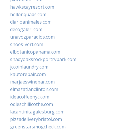
hawkscayresort.com
hellonquads.com
diarioanimales.com
decogaleri.com
unavozparadios.com
shoes-vert.com
elbotanicopanama.com
shadyoaksrockportrvpark.com
jccoinlaundry.com
kautorepair.com
marjaeswinebar.com
elmazatlanclinton.com
ideacoffeenyc.com
odieschillicothe.com
lacantinitagalesburg.com
pizzadeliverybristol.com
greenstarsmogcheck.com