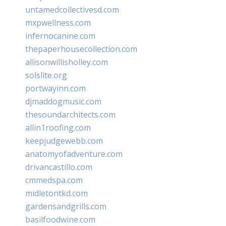
untamedcollectivesd.com
mxpwellness.com
infernocanine.com
thepaperhousecollection.com
allisonwillisholley.com
solslite.org
portwayinn.com
djmaddogmusic.com
thesoundarchitects.com
allin1roofing.com
keepjudgewebb.com
anatomyofadventure.com
drivancastillo.com
cmmedspa.com
midletontkd.com
gardensandgrills.com
basilfoodwine.com