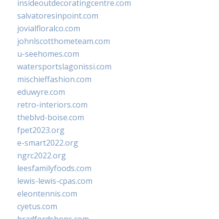
insideoutdecoratingcentre.com
salvatoresinpoint.com
jovialfloralco.com
johnlscotthometeam.com
u-seehomes.com
watersportslagonissi.com
mischieffashion.com
eduwyre.com
retro-interiors.com
theblvd-boise.com
fpet2023.org
e-smart2022.org
ngrc2022.org
leesfamilyfoods.com
lewis-lewis-cpas.com
eleontennis.com
cyetus.com