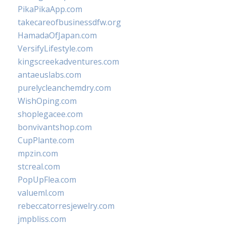
PikaPikaApp.com
takecareofbusinessdfw.org
HamadaOfJapan.com
VersifyLifestyle.com
kingscreekadventures.com
antaeuslabs.com
purelycleanchemdry.com
WishOping.com
shoplegacee.com
bonvivantshop.com
CupPlante.com
mpzin.com
stcreal.com
PopUpFlea.com
valueml.com
rebeccatorresjewelry.com
jmpbliss.com