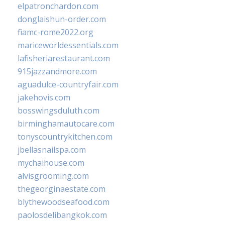
elpatronchardon.com
donglaishun-order.com
fiamc-rome2022.org
mariceworldessentials.com
lafisheriarestaurant.com
915jazzandmore.com
aguadulce-countryfair.com
jakehovis.com
bosswingsduluth.com
birminghamautocare.com
tonyscountrykitchen.com
jbellasnailspa.com
mychaihouse.com
alvisgrooming.com
thegeorginaestate.com
blythewoodseafood.com
paolosdelibangkok.com