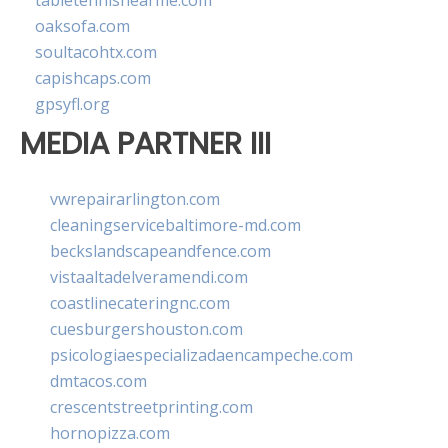
tabletennisnearme.com
oaksofa.com
soultacohtx.com
capishcaps.com
gpsyfl.org
MEDIA PARTNER III
vwrepairarlington.com
cleaningservicebaltimore-md.com
beckslandscapeandfence.com
vistaaltadelveramendi.com
coastlinecateringnc.com
cuesburgershouston.com
psicologiaespecializadaencampeche.com
dmtacos.com
crescentstreetprinting.com
hornopizza.com