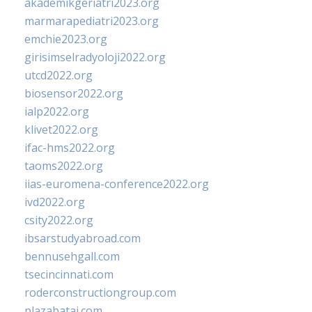
akademikgeriatri2023.org
marmarapediatri2023.org
emchie2023.org
girisimselradyoloji2022.org
utcd2022.org
biosensor2022.org
ialp2022.org
klivet2022.org
ifac-hms2022.org
taoms2022.org
iias-euromena-conference2022.org
ivd2022.org
csity2022.org
ibsarstudyabroad.com
bennusehgall.com
tsecincinnati.com
roderconstructiongroup.com
plazabatai.com