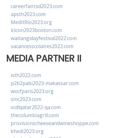
careerfaircsd2023.com
apsth2023.com
MedItRio2023.org
lcicon2023boston.com
waitangidayfestival2022.com
vacancesscolaires2022.com
MEDIA PARTNER II
isth2022.com
p2b2pabi2023-makassar.com
wocfparis2023.org
sinc2023.com
scdlqatar2022-qa.com
thecolumbiagrill.com
provisionscheeseandwineshoppe.com
khedi2023.org