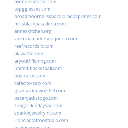
avenue26tacos.com
topgglasses.com
broadmoornailsspacoloradosprings.com
missblackpasadena.com
anneskitchen.org
valenciamarketytaqueria.com
reefrecordsllc.com
alawaffle.com
aryouthfishing.com
united-basketball.com
tios-tacos.com
cafecito-satx.com
graduacionviu2023.com
pecanjackstogo.com
zengardendayspa.com
sparklejewelryinc.com
ironcladtattoostudio.com
bruinshome.com