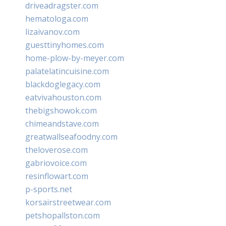
driveadragster.com
hematologa.com
lizaivanov.com
guesttinyhomes.com
home-plow-by-meyer.com
palatelatincuisine.com
blackdoglegacy.com
eatvivahouston.com
thebigshowok.com
chimeandstave.com
greatwallseafoodny.com
theloverose.com
gabriovoice.com
resinflowart.com
p-sports.net
korsairstreetwear.com
petshopallston.com