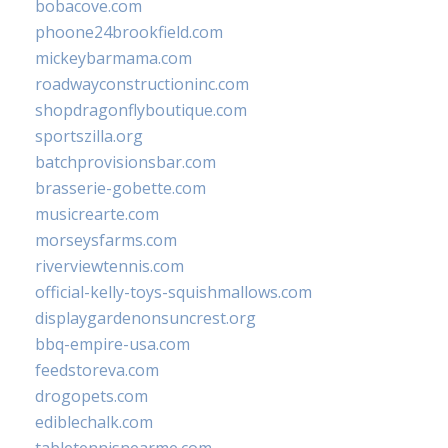
bobacove.com
phoone24brookfield.com
mickeybarmama.com
roadwayconstructioninc.com
shopdragonflyboutique.com
sportszilla.org
batchprovisionsbar.com
brasserie-gobette.com
musicrearte.com
morseysfarms.com
riverviewtennis.com
official-kelly-toys-squishmallows.com
displaygardenonsuncrest.org
bbq-empire-usa.com
feedstoreva.com
drogopets.com
ediblechalk.com