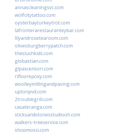
annascleaningsvc.com
wolfcitytattoo.com
oysterbayturkeytrot.com
lafronterarestauranteybar.com
lilyandrosetearoom.com
olivesburgberrypatch.com
theslushkids.com
giobastian.com
glpascensori.com
rifloorepoxy.com
woolleymillingandpaving.com
uptonpvd.com
2troublegrill.com
casateranga.com
sticksandstonesstudiooh.com
walkers-treeservice.com
shopmossi.com