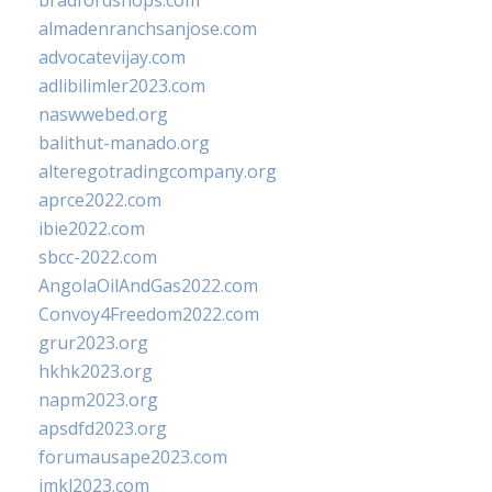
bradfordshops.com
almadenranchsanjose.com
advocatevijay.com
adlibilimler2023.com
naswwebed.org
balithut-manado.org
alteregotradingcompany.org
aprce2022.com
ibie2022.com
sbcc-2022.com
AngolaOilAndGas2022.com
Convoy4Freedom2022.com
grur2023.org
hkhk2023.org
napm2023.org
apsdfd2023.org
forumausape2023.com
imkl2023.com