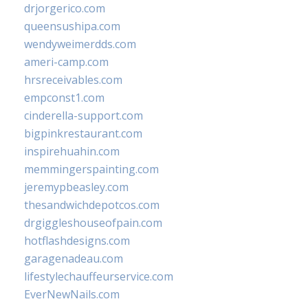
drjorgerico.com
queensushipa.com
wendyweimerdds.com
ameri-camp.com
hrsreceivables.com
empconst1.com
cinderella-support.com
bigpinkrestaurant.com
inspirehuahin.com
memmingerspainting.com
jeremypbeasley.com
thesandwichdepotcos.com
drgiggleshouseofpain.com
hotflashdesigns.com
garagenadeau.com
lifestylechauffeurservice.com
EverNewNails.com