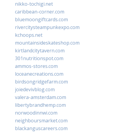
nikko-tochigi.net
caribbean-corner.com
bluemoongiftcards.com
rivercitysteampunkexpo.com
kchoops.net
mountainsideskateshop.com
kirtlandcitytavern.com
301nutritionspot.com
ammos-stores.com
loceanecreations.com
birdsongridgefarm.com
joiedevivblog.com
valera-amsterdam.com
libertybrandhemp.com
norwoodinnwi.com
neighboursmarket.com
blackanguscareers.com