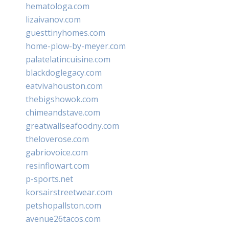
hematologa.com
lizaivanov.com
guesttinyhomes.com
home-plow-by-meyer.com
palatelatincuisine.com
blackdoglegacy.com
eatvivahouston.com
thebigshowok.com
chimeandstave.com
greatwallseafoodny.com
theloverose.com
gabriovoice.com
resinflowart.com
p-sports.net
korsairstreetwear.com
petshopallston.com
avenue26tacos.com