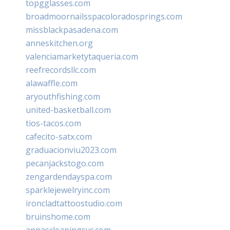
topgglasses.com
broadmoornailsspacoloradosprings.com
missblackpasadena.com
anneskitchen.org
valenciamarketytaqueria.com
reefrecordsllc.com
alawaffle.com
aryouthfishing.com
united-basketball.com
tios-tacos.com
cafecito-satx.com
graduacionviu2023.com
pecanjackstogo.com
zengardendayspa.com
sparklejewelryinc.com
ironcladtattoostudio.com
bruinshome.com
annascleaningsvc.com