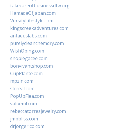
takecareofbusinessdfw.org
HamadaOfJapan.com
VersifyLifestyle.com
kingscreekadventures.com
antaeuslabs.com
purelycleanchemdry.com
WishOping.com
shoplegacee.com
bonvivantshop.com
CupPlante.com
mpzin.com
stcreal.com
PopUpFlea.com
valueml.com
rebeccatorresjewelry.com
jmpbliss.com
drjorgerico.com