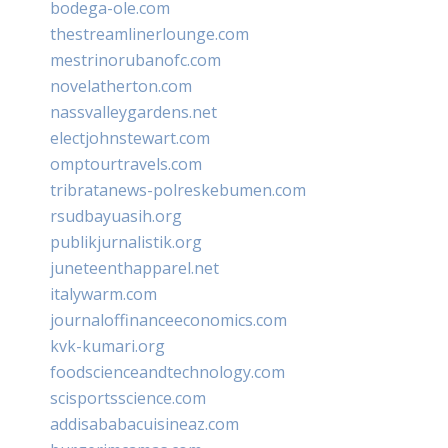
bodega-ole.com
thestreamlinerlounge.com
mestrinorubanofc.com
novelatherton.com
nassvalleygardens.net
electjohnstewart.com
omptourtravels.com
tribratanews-polreskebumen.com
rsudbayuasih.org
publikjurnalistik.org
juneteenthapparel.net
italywarm.com
journaloffinanceeconomics.com
kvk-kumari.org
foodscienceandtechnology.com
scisportsscience.com
addisababacuisineaz.com