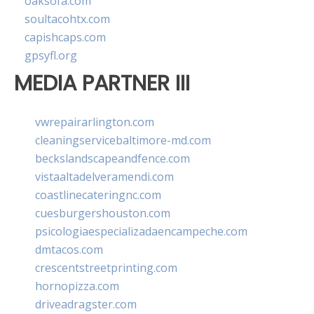
oaksofa.com
soultacohtx.com
capishcaps.com
gpsyfl.org
MEDIA PARTNER III
vwrepairarlington.com
cleaningservicebaltimore-md.com
beckslandscapeandfence.com
vistaaltadelveramendi.com
coastlinecateringnc.com
cuesburgershouston.com
psicologiaespecializadaencampeche.com
dmtacos.com
crescentstreetprinting.com
hornopizza.com
driveadragster.com