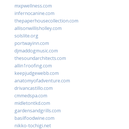
mxpwellness.com
infernocanine.com
thepaperhousecollection.com
allisonwillisholley.com
solslite.org
portwayinn.com
djmaddogmusic.com
thesoundarchitects.com
allin1roofing.com
keepjudgewebb.com
anatomyofadventure.com
drivancastillo.com
cmmedspa.com
midletontkd.com
gardensandgrills.com
basilfoodwine.com
nikko-tochigi.net