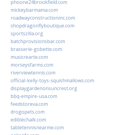
phoone24brookfield.com
mickeybarmama.com
roadwayconstructioninc.com
shopdragonflyboutique.com
sportszilla.org
batchprovisionsbar.com
brasserie-gobette.com
musicrearte.com
morseysfarms.com
riverviewtennis.com
official-kelly-toys-squishmallows.com
displaygardenonsuncrest.org
bbq-empire-usa.com
feedstoreva.com
drogopets.com
ediblechalk.com
tabletennisnearme.com