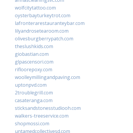
wolfcitytattoo.com
oysterbayturkeytrot.com
lafronterarestauranteybar.com
lilyandrosetearoom.com
olivesburgberrypatch.com
theslushkids.com
giobastian.com
glpascensori.com
rifloorepoxy.com
woolleymillingandpaving.com
uptonpvd.com
2troublegrill.com
casateranga.com
sticksandstonesstudiooh.com
walkers-treeservice.com
shopmossi.com
untamedcollectivesd.com