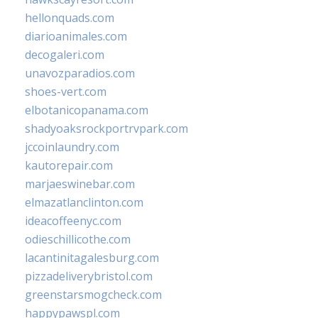
hellonquads.com
diarioanimales.com
decogaleri.com
unavozparadios.com
shoes-vert.com
elbotanicopanama.com
shadyoaksrockportrvpark.com
jccoinlaundry.com
kautorepair.com
marjaeswinebar.com
elmazatlanclinton.com
ideacoffeenyc.com
odieschillicothe.com
lacantinitagalesburg.com
pizzadeliverybristol.com
greenstarsmogcheck.com
happypawspl.com