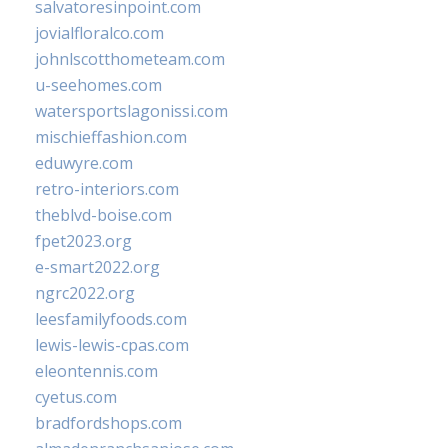
salvatoresinpoint.com
jovialfloralco.com
johnlscotthometeam.com
u-seehomes.com
watersportslagonissi.com
mischieffashion.com
eduwyre.com
retro-interiors.com
theblvd-boise.com
fpet2023.org
e-smart2022.org
ngrc2022.org
leesfamilyfoods.com
lewis-lewis-cpas.com
eleontennis.com
cyetus.com
bradfordshops.com