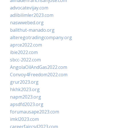
almadenranchsanjose.com
advocatevijay.com
adlibilimler2023.com
naswwebed.org
balithut-manado.org
alteregotradingcompany.org
aprce2022.com
ibie2022.com
sbcc-2022.com
AngolaOilAndGas2022.com
Convoy4Freedom2022.com
grur2023.org
hkhk2023.org
napm2023.org
apsdfd2023.org
forumausape2023.com
imkl2023.com
careerfaircsd2023.com