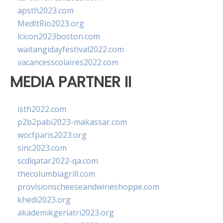
apsth2023.com
MedItRio2023.org
lcicon2023boston.com
waitangidayfestival2022.com
vacancesscolaires2022.com
MEDIA PARTNER II
isth2022.com
p2b2pabi2023-makassar.com
wocfparis2023.org
sinc2023.com
scdlqatar2022-qa.com
thecolumbiagrill.com
provisionscheeseandwineshoppe.com
khedi2023.org
akademikgeriatri2023.org