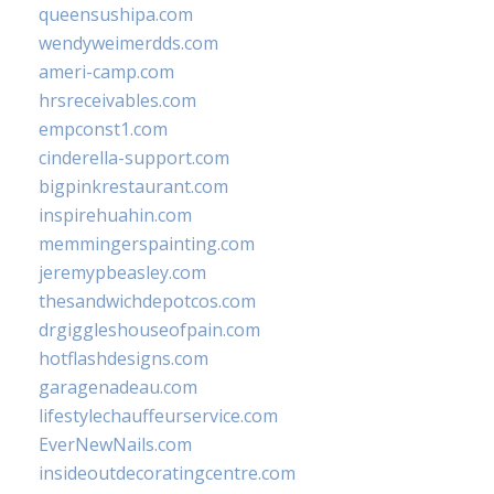
queensushipa.com
wendyweimerdds.com
ameri-camp.com
hrsreceivables.com
empconst1.com
cinderella-support.com
bigpinkrestaurant.com
inspirehuahin.com
memmingerspainting.com
jeremypbeasley.com
thesandwichdepotcos.com
drgiggleshouseofpain.com
hotflashdesigns.com
garagenadeau.com
lifestylechauffeurservice.com
EverNewNails.com
insideoutdecoratingcentre.com