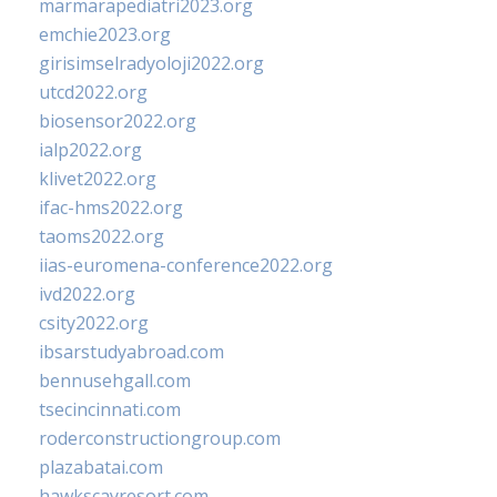
marmarapediatri2023.org
emchie2023.org
girisimselradyoloji2022.org
utcd2022.org
biosensor2022.org
ialp2022.org
klivet2022.org
ifac-hms2022.org
taoms2022.org
iias-euromena-conference2022.org
ivd2022.org
csity2022.org
ibsarstudyabroad.com
bennusehgall.com
tsecincinnati.com
roderconstructiongroup.com
plazabatai.com
hawkscayresort.com