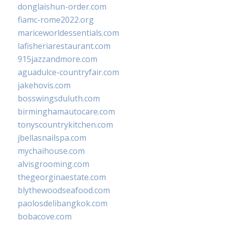
donglaishun-order.com
fiamc-rome2022.org
mariceworldessentials.com
lafisheriarestaurant.com
915jazzandmore.com
aguadulce-countryfair.com
jakehovis.com
bosswingsduluth.com
birminghamautocare.com
tonyscountrykitchen.com
jbellasnailspa.com
mychaihouse.com
alvisgrooming.com
thegeorginaestate.com
blythewoodseafood.com
paolosdelibangkok.com
bobacove.com