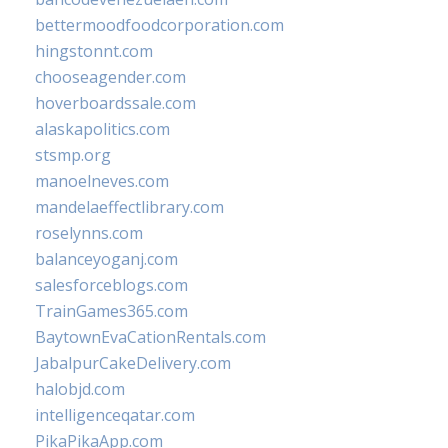
bettermoodfoodcorporation.com
hingstonnt.com
chooseagender.com
hoverboardssale.com
alaskapolitics.com
stsmp.org
manoelneves.com
mandelaeffectlibrary.com
roselynns.com
balanceyoganj.com
salesforceblogs.com
TrainGames365.com
BaytownEvaCationRentals.com
JabalpurCakeDelivery.com
halobjd.com
intelligenceqatar.com
PikaPikaApp.com