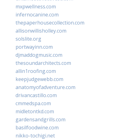
mxpwellness.com
infernocanine.com
thepaperhousecollection.com
allisonwillisholley.com
solslite.org
portwayinn.com
djmaddogmusic.com
thesoundarchitects.com
allin1roofing.com
keepjudgewebb.com
anatomyofadventure.com
drivancastillo.com
cmmedspa.com
midletontkd.com
gardensandgrills.com
basilfoodwine.com
nikko-tochigi.net