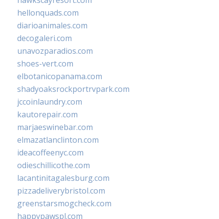
hawkscayresort.com
hellonquads.com
diarioanimales.com
decogaleri.com
unavozparadios.com
shoes-vert.com
elbotanicopanama.com
shadyoaksrockportrvpark.com
jccoinlaundry.com
kautorepair.com
marjaeswinebar.com
elmazatlanclinton.com
ideacoffeenyc.com
odieschillicothe.com
lacantinitagalesburg.com
pizzadeliverybristol.com
greenstarsmogcheck.com
happypawspl.com