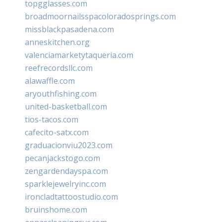
topgglasses.com
broadmoornailsspacoloradosprings.com
missblackpasadena.com
anneskitchen.org
valenciamarketytaqueria.com
reefrecordsllc.com
alawaffle.com
aryouthfishing.com
united-basketball.com
tios-tacos.com
cafecito-satx.com
graduacionviu2023.com
pecanjackstogo.com
zengardendayspa.com
sparklejewelryinc.com
ironcladtattoostudio.com
bruinshome.com