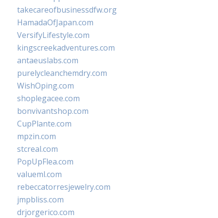
takecareofbusinessdfw.org
HamadaOfJapan.com
VersifyLifestyle.com
kingscreekadventures.com
antaeuslabs.com
purelycleanchemdry.com
WishOping.com
shoplegacee.com
bonvivantshop.com
CupPlante.com
mpzin.com
stcreal.com
PopUpFlea.com
valueml.com
rebeccatorresjewelry.com
jmpbliss.com
drjorgerico.com