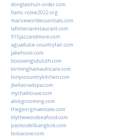
donglaishun-order.com
fiamc-rome2022.org
mariceworldessentials.com
lafisheriarestaurant.com
915jazzandmore.com
aguadulce-countryfair.com
jakehovis.com
bosswingsduluth.com
birminghamautocare.com
tonyscountrykitchen.com
jbellasnailspa.com
mychaihouse.com
alvisgrooming.com
thegeorginaestate.com
blythewoodseafood.com
paolosdelibangkok.com
bobacove.com