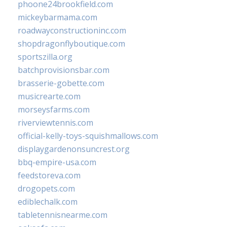
phoone24brookfield.com
mickeybarmama.com
roadwayconstructioninc.com
shopdragonflyboutique.com
sportszilla.org
batchprovisionsbar.com
brasserie-gobette.com
musicrearte.com
morseysfarms.com
riverviewtennis.com
official-kelly-toys-squishmallows.com
displaygardenonsuncrest.org
bbq-empire-usa.com
feedstoreva.com
drogopets.com
ediblechalk.com
tabletennisnearme.com