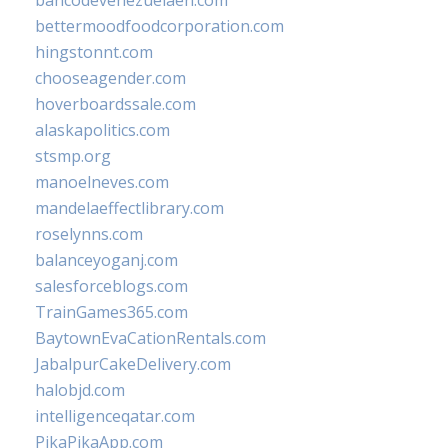
bancodevenezuelaen.com
bettermoodfoodcorporation.com
hingstonnt.com
chooseagender.com
hoverboardssale.com
alaskapolitics.com
stsmp.org
manoelneves.com
mandelaeffectlibrary.com
roselynns.com
balanceyoganj.com
salesforceblogs.com
TrainGames365.com
BaytownEvaCationRentals.com
JabalpurCakeDelivery.com
halobjd.com
intelligenceqatar.com
PikaPikaApp.com