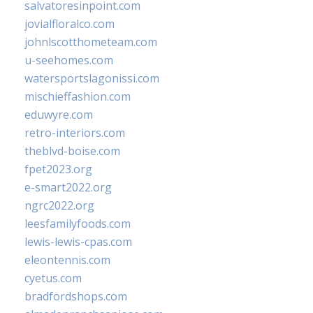
salvatoresinpoint.com
jovialfloralco.com
johnlscotthometeam.com
u-seehomes.com
watersportslagonissi.com
mischieffashion.com
eduwyre.com
retro-interiors.com
theblvd-boise.com
fpet2023.org
e-smart2022.org
ngrc2022.org
leesfamilyfoods.com
lewis-lewis-cpas.com
eleontennis.com
cyetus.com
bradfordshops.com