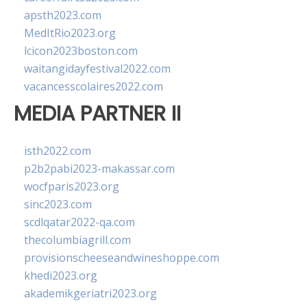
apsth2023.com
MedItRio2023.org
lcicon2023boston.com
waitangidayfestival2022.com
vacancesscolaires2022.com
MEDIA PARTNER II
isth2022.com
p2b2pabi2023-makassar.com
wocfparis2023.org
sinc2023.com
scdlqatar2022-qa.com
thecolumbiagrill.com
provisionscheeseandwineshoppe.com
khedi2023.org
akademikgeriatri2023.org