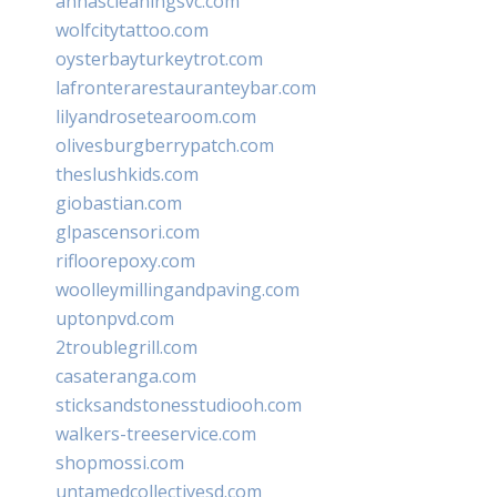
annascleaningsvc.com
wolfcitytattoo.com
oysterbayturkeytrot.com
lafronterarestauranteybar.com
lilyandrosetearoom.com
olivesburgberrypatch.com
theslushkids.com
giobastian.com
glpascensori.com
rifloorepoxy.com
woolleymillingandpaving.com
uptonpvd.com
2troublegrill.com
casateranga.com
sticksandstonesstudiooh.com
walkers-treeservice.com
shopmossi.com
untamedcollectivesd.com