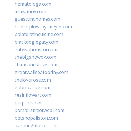
hematologa.com
lizaivanov.com
guesttinyhomes.com
home-plow-by-meyer.com
palatelatincuisine.com
blackdoglegacy.com
eatvivahouston.com
thebigshowok.com
chimeandstave.com
greatwallseafoodny.com
theloverose.com
gabriovoice.com
resinflowart.com
p-sports.net
korsairstreetwear.com
petshopallston.com
avenue26tacos.com