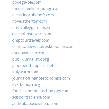
bodega-ole.com
thestreamlinerlounge.com
mestrinorubanofc.com
novelatherton.com
nassvalleygardens.net
electjohnstewart.com
omptourtravels.com
tribratanews-polreskebumen.com
rsudbayuasih.org
publikjurnalistik.org
juneteenthapparel.net
italywarm.com
journaloffinanceeconomics.com
kvk-kumari.org
foodscienceandtechnology.com
scisportsscience.com
addisababacuisineaz.com