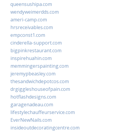
queensushipa.com
wendyweimerdds.com
ameri-camp.com
hrsreceivables.com
empconst1.com
cinderella-support.com
bigpinkrestaurant.com
inspirehuahin.com
memmingerspainting.com
jeremypbeasley.com
thesandwichdepotcos.com
drgiggleshouseofpain.com
hotflashdesigns.com
garagenadeau.com
lifestylechauffeurservice.com
EverNewNails.com
insideoutdecoratingcentre.com