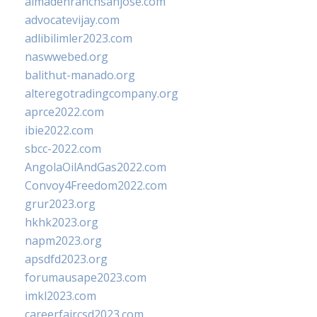
almadenranchsanjose.com
advocatevijay.com
adlibilimler2023.com
naswwebed.org
balithut-manado.org
alteregotradingcompany.org
aprce2022.com
ibie2022.com
sbcc-2022.com
AngolaOilAndGas2022.com
Convoy4Freedom2022.com
grur2023.org
hkhk2023.org
napm2023.org
apsdfd2023.org
forumausape2023.com
imkl2023.com
careerfaircsd2023.com