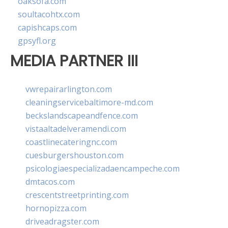
oaksofa.com
soultacohtx.com
capishcaps.com
gpsyfl.org
MEDIA PARTNER III
vwrepairarlington.com
cleaningservicebaltimore-md.com
beckslandscapeandfence.com
vistaaltadelveramendi.com
coastlinecateringnc.com
cuesburgershouston.com
psicologiaespecializadaencampeche.com
dmtacos.com
crescentstreetprinting.com
hornopizza.com
driveadragster.com