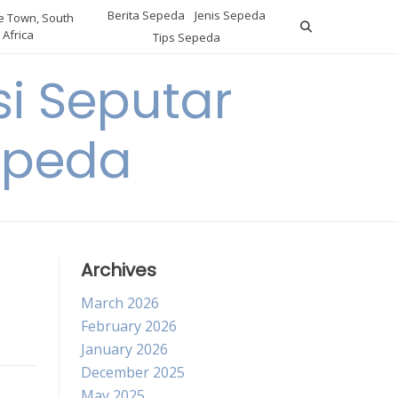
Berita Sepeda
Jenis Sepeda
 Town, South
Africa
Tips Sepeda
i Seputar
epeda
Archives
March 2026
February 2026
January 2026
December 2025
May 2025