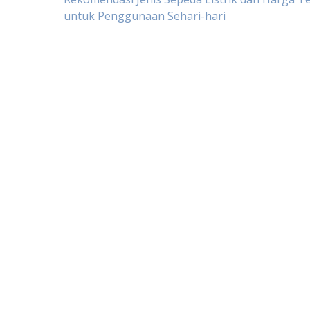
Post
untuk Penggunaan Sehari-hari
navigation