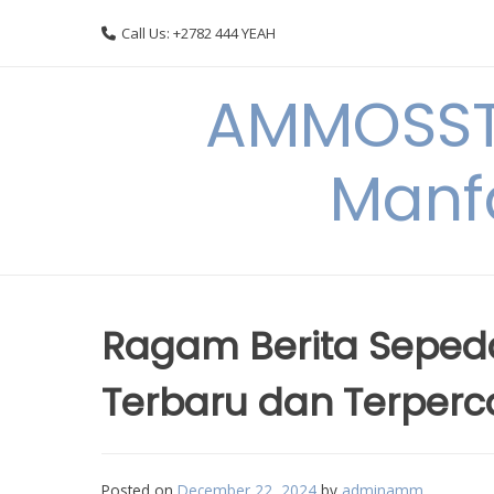
Skip
Call Us: +2782 444 YEAH
to
content
AMMOSSTO
Manf
Ragam Berita Sepeda 
Terbaru dan Terper
Posted on
December 22, 2024
by
adminamm