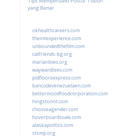
Tips Memperbaiki Postur Tubuh
yang Benar
okhealthcareers.com
theintexperience.com
unboundedthefilm.com
catfriends-bg.org
marianlives.org
waywardtees.com
pidfloorsexpress.com
bancodevenezuelaen.com
bettermoodfoodcorporation.com
hingstonnt.com
chooseagender.com
hoverboardssale.com
alaskapolitics.com
stsmp.org