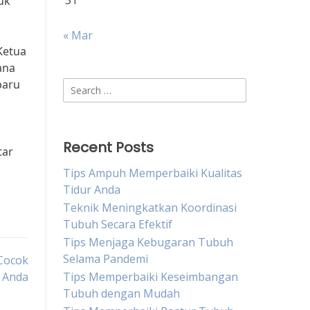
31
uk
« Mar
Ketua
ana
baru
Search
for:
Recent Posts
tar
Tips Ampuh Memperbaiki Kualitas
Tidur Anda
Teknik Meningkatkan Koordinasi
Tubuh Secara Efektif
Tips Menjaga Kebugaran Tubuh
Selama Pandemi
 Cocok
 Anda
Tips Memperbaiki Keseimbangan
Tubuh dengan Mudah