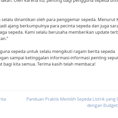
akan. Oleh karena itu, penting bagi pengguna sepeda unt
ga selalu dinantikan oleh para penggemar sepeda. Menurut 
njadi ajang berkumpulnya para pecinta sepeda dan juga sar
aga sepeda. Kami selalu berusaha memberikan update ter
an.”
gguna sepeda untuk selalu mengikuti ragam berita sepeda
angan sampai ketinggalan informasi-informasi penting sepu
t bagi kita semua. Terima kasih telah membaca!
nta
Panduan Praktis Memilih Sepeda Listrik yang
dengan Budget