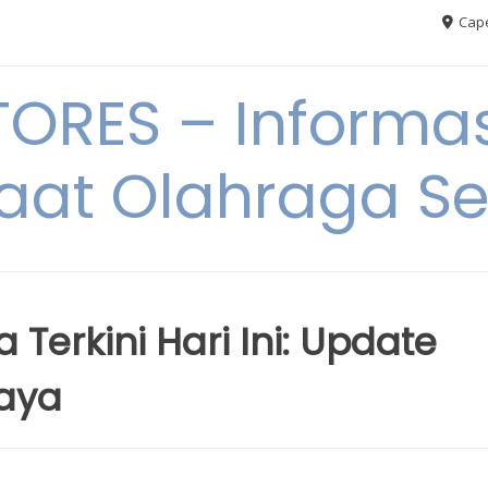
Cape
RES – Informas
aat Olahraga S
Terkini Hari Ini: Update
caya