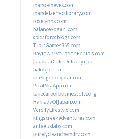
manoelneves.com
mandelaeffectlibrary.com
roselynns.com
balanceyoganj.com
salesforceblogs.com
TrainGames365.com
BaytownEvaCationRentals.com
JabalpurCakeDelivery.com
halobjd.com
intelligenceqatar.com
PikaPikaApp.com
takecareofbusinessdfw.org
HamadaOfJapan.com
VersifyLifestyle.com
kingscreekadventures.com
antaeuslabs.com
purelycleanchemdry.com