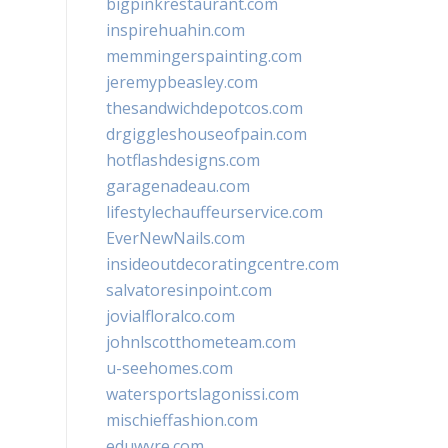
bigpinkrestaurant.com
inspirehuahin.com
memmingerspainting.com
jeremypbeasley.com
thesandwichdepotcos.com
drgiggleshouseofpain.com
hotflashdesigns.com
garagenadeau.com
lifestylechauffeurservice.com
EverNewNails.com
insideoutdecoratingcentre.com
salvatoresinpoint.com
jovialfloralco.com
johnlscotthometeam.com
u-seehomes.com
watersportslagonissi.com
mischieffashion.com
eduwyre.com