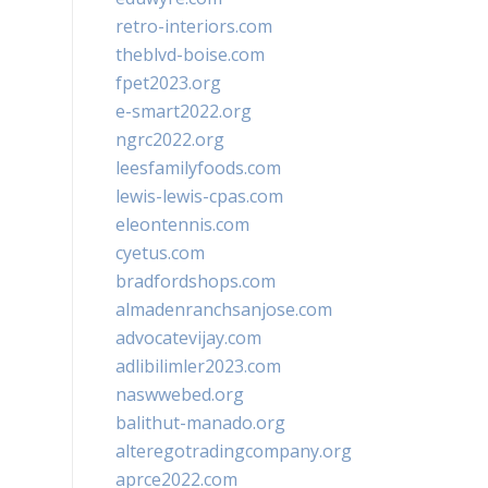
retro-interiors.com
theblvd-boise.com
fpet2023.org
e-smart2022.org
ngrc2022.org
leesfamilyfoods.com
lewis-lewis-cpas.com
eleontennis.com
cyetus.com
bradfordshops.com
almadenranchsanjose.com
advocatevijay.com
adlibilimler2023.com
naswwebed.org
balithut-manado.org
alteregotradingcompany.org
aprce2022.com