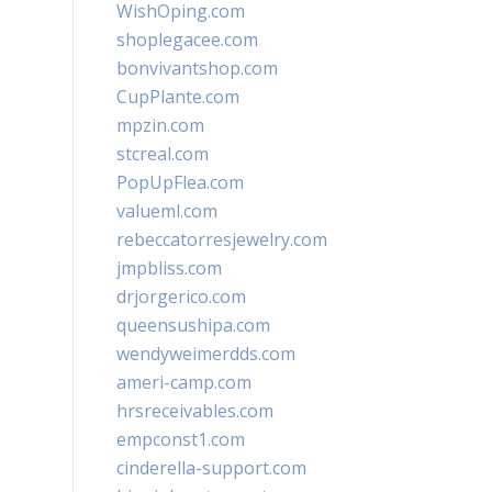
WishOping.com
shoplegacee.com
bonvivantshop.com
CupPlante.com
mpzin.com
stcreal.com
PopUpFlea.com
valueml.com
rebeccatorresjewelry.com
jmpbliss.com
drjorgerico.com
queensushipa.com
wendyweimerdds.com
ameri-camp.com
hrsreceivables.com
empconst1.com
cinderella-support.com