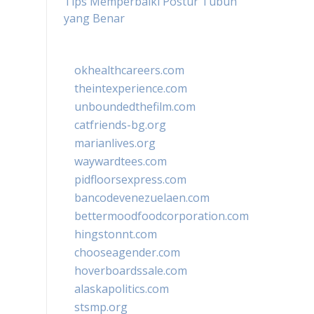
Tips Memperbaiki Postur Tubuh
yang Benar
okhealthcareers.com
theintexperience.com
unboundedthefilm.com
catfriends-bg.org
marianlives.org
waywardtees.com
pidfloorsexpress.com
bancodevenezuelaen.com
bettermoodfoodcorporation.com
hingstonnt.com
chooseagender.com
hoverboardssale.com
alaskapolitics.com
stsmp.org