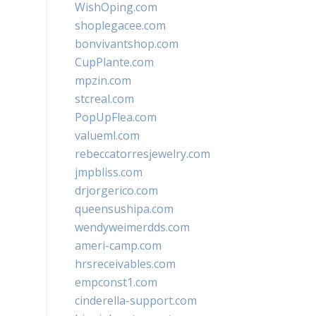
WishOping.com
shoplegacee.com
bonvivantshop.com
CupPlante.com
mpzin.com
stcreal.com
PopUpFlea.com
valueml.com
rebeccatorresjewelry.com
jmpbliss.com
drjorgerico.com
queensushipa.com
wendyweimerdds.com
ameri-camp.com
hrsreceivables.com
empconst1.com
cinderella-support.com