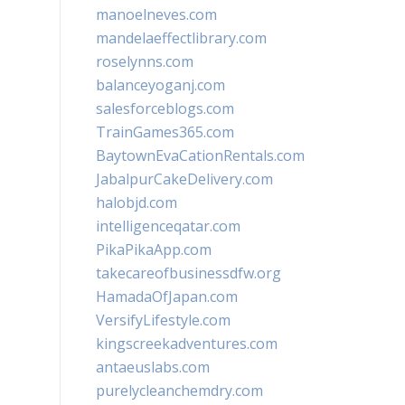
manoelneves.com
mandelaeffectlibrary.com
roselynns.com
balanceyoganj.com
salesforceblogs.com
TrainGames365.com
BaytownEvaCationRentals.com
JabalpurCakeDelivery.com
halobjd.com
intelligenceqatar.com
PikaPikaApp.com
takecareofbusinessdfw.org
HamadaOfJapan.com
VersifyLifestyle.com
kingscreekadventures.com
antaeuslabs.com
purelycleanchemdry.com