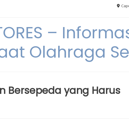
Cape
RES – Informas
aat Olahraga S
n Bersepeda yang Harus