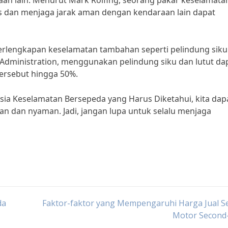
an lain. Menurut Mark Rolfing, seorang pakar keselamata
s dan menjaga jarak aman dengan kendaraan lain dapat
perlengkapan keselamatan tambahan seperti pelindung siku
y Administration, menggunakan pelindung siku dan lutut da
ersebut hingga 50%.
a Keselamatan Bersepeda yang Harus Diketahui, kita dap
 dan nyaman. Jadi, jangan lupa untuk selalu menjaga
da
Faktor-faktor yang Mempengaruhi Harga Jual S
Motor Second