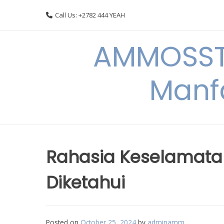
Skip
Call Us: +2782 444 YEAH
to
content
AMMOSSTO
Manf
Rahasia Keselamata
Diketahui
Posted on
October 25, 2024
by
adminamm