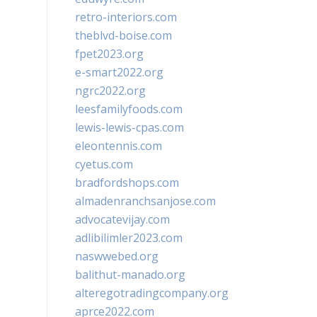
retro-interiors.com
theblvd-boise.com
fpet2023.org
e-smart2022.org
ngrc2022.org
leesfamilyfoods.com
lewis-lewis-cpas.com
eleontennis.com
cyetus.com
bradfordshops.com
almadenranchsanjose.com
advocatevijay.com
adlibilimler2023.com
naswwebed.org
balithut-manado.org
alteregotradingcompany.org
aprce2022.com