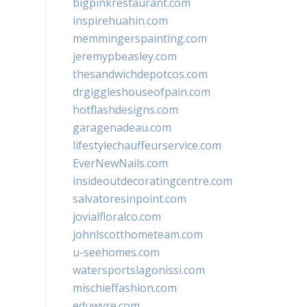
bigpinkrestaurant.com
inspirehuahin.com
memmingerspainting.com
jeremypbeasley.com
thesandwichdepotcos.com
drgiggleshouseofpain.com
hotflashdesigns.com
garagenadeau.com
lifestylechauffeurservice.com
EverNewNails.com
insideoutdecoratingcentre.com
salvatoresinpoint.com
jovialfloralco.com
johnlscotthometeam.com
u-seehomes.com
watersportslagonissi.com
mischieffashion.com
eduwyre.com