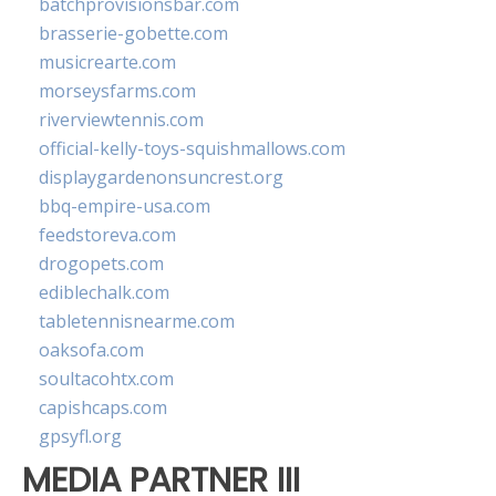
batchprovisionsbar.com
brasserie-gobette.com
musicrearte.com
morseysfarms.com
riverviewtennis.com
official-kelly-toys-squishmallows.com
displaygardenonsuncrest.org
bbq-empire-usa.com
feedstoreva.com
drogopets.com
ediblechalk.com
tabletennisnearme.com
oaksofa.com
soultacohtx.com
capishcaps.com
gpsyfl.org
MEDIA PARTNER III