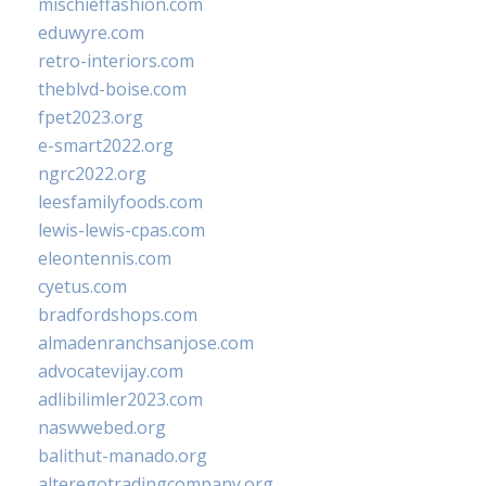
mischieffashion.com
eduwyre.com
retro-interiors.com
theblvd-boise.com
fpet2023.org
e-smart2022.org
ngrc2022.org
leesfamilyfoods.com
lewis-lewis-cpas.com
eleontennis.com
cyetus.com
bradfordshops.com
almadenranchsanjose.com
advocatevijay.com
adlibilimler2023.com
naswwebed.org
balithut-manado.org
alteregotradingcompany.org