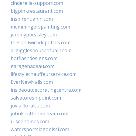
cinderella-support.com
bigpinkrestaurant.com
inspirehuahin.com
memmingerspainting.com
jeremypbeasley.com
thesandwichdepotcos.com
drgiggleshouseofpain.com
hotflashdesigns.com
garagenadeau.com
lifestylechauffeurservice.com
EverNewNails.com
insideoutdecoratingcentre.com
salvatoresinpoint.com
jovialfloralco.com
johnlscotthometeam.com
u-seehomes.com
watersportslagonissi.com