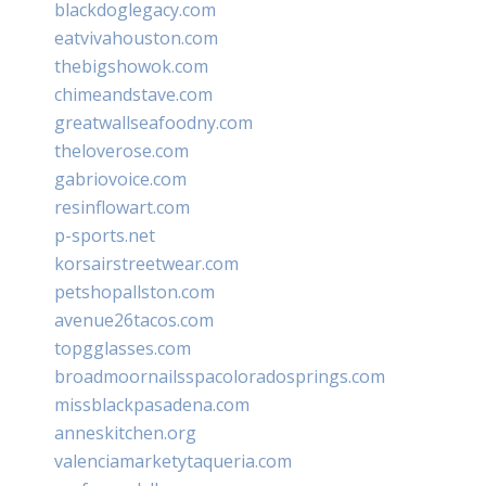
blackdoglegacy.com
eatvivahouston.com
thebigshowok.com
chimeandstave.com
greatwallseafoodny.com
theloverose.com
gabriovoice.com
resinflowart.com
p-sports.net
korsairstreetwear.com
petshopallston.com
avenue26tacos.com
topgglasses.com
broadmoornailsspacoloradosprings.com
missblackpasadena.com
anneskitchen.org
valenciamarketytaqueria.com