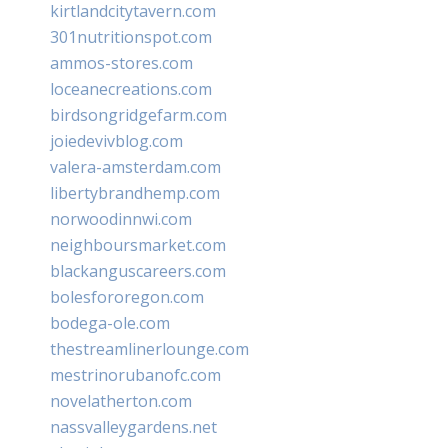
kirtlandcitytavern.com
301nutritionspot.com
ammos-stores.com
loceanecreations.com
birdsongridgefarm.com
joiedevivblog.com
valera-amsterdam.com
libertybrandhemp.com
norwoodinnwi.com
neighboursmarket.com
blackanguscareers.com
bolesfororegon.com
bodega-ole.com
thestreamlinerlounge.com
mestrinorubanofc.com
novelatherton.com
nassvalleygardens.net