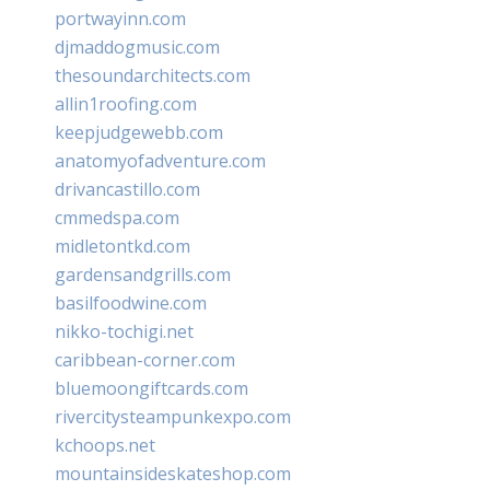
portwayinn.com
djmaddogmusic.com
thesoundarchitects.com
allin1roofing.com
keepjudgewebb.com
anatomyofadventure.com
drivancastillo.com
cmmedspa.com
midletontkd.com
gardensandgrills.com
basilfoodwine.com
nikko-tochigi.net
caribbean-corner.com
bluemoongiftcards.com
rivercitysteampunkexpo.com
kchoops.net
mountainsideskateshop.com