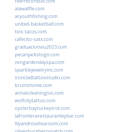
reefrecordsllc.com
alawaffle.com
aryouthfishing.com
united-basketball.com
tios-tacos.com
cafecito-satx.com
graduacionviu2023.com
pecanjackstogo.com
zengardendayspa.com
sparklejewelryinc.com
ironcladtattoostudio.com
bruinshome.com
annascleaningsvc.com
wolfcitytattoo.com
oysterbayturkeytrot.com
lafronterarestauranteybar.com
lilyandrosetearoom.com
olivesburgberrypatch.com