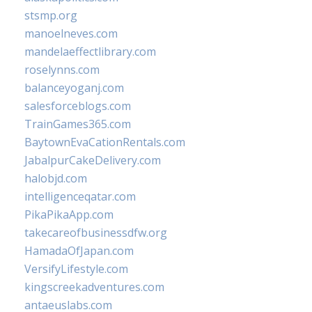
stsmp.org
manoelneves.com
mandelaeffectlibrary.com
roselynns.com
balanceyoganj.com
salesforceblogs.com
TrainGames365.com
BaytownEvaCationRentals.com
JabalpurCakeDelivery.com
halobjd.com
intelligenceqatar.com
PikaPikaApp.com
takecareofbusinessdfw.org
HamadaOfJapan.com
VersifyLifestyle.com
kingscreekadventures.com
antaeuslabs.com