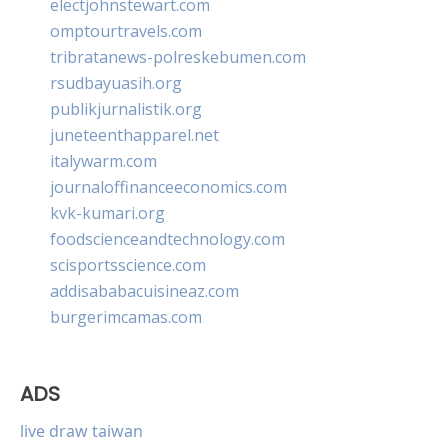
electjohnstewart.com
omptourtravels.com
tribratanews-polreskebumen.com
rsudbayuasih.org
publikjurnalistik.org
juneteenthapparel.net
italywarm.com
journaloffinanceeconomics.com
kvk-kumari.org
foodscienceandtechnology.com
scisportsscience.com
addisababacuisineaz.com
burgerimcamas.com
ADS
live draw taiwan