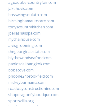
aguadulce-countryfair.com
jakehovis.com
bosswingsduluth.com
birminghamautocare.com
tonyscountrykitchen.com
jbellasnailspa.com
mychaihouse.com
alvisgrooming.com
thegeorginaestate.com
blythewoodseafood.com
paolosdelibangkok.com
bobacove.com
phoone24brookfield.com
mickeybarmama.com
roadwayconstructioninc.com
shopdragonflyboutique.com
sportszilla.org