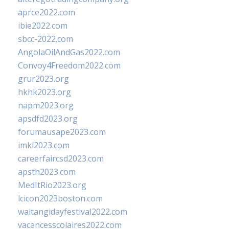
aprce2022.com
ibie2022.com
sbcc-2022.com
AngolaOilAndGas2022.com
Convoy4Freedom2022.com
grur2023.org
hkhk2023.org
napm2023.org
apsdfd2023.org
forumausape2023.com
imkl2023.com
careerfaircsd2023.com
apsth2023.com
MedItRio2023.org
lcicon2023boston.com
waitangidayfestival2022.com
vacancesscolaires2022.com