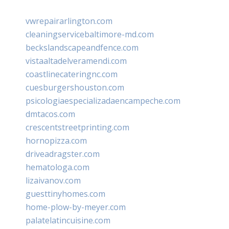
vwrepairarlington.com
cleaningservicebaltimore-md.com
beckslandscapeandfence.com
vistaaltadelveramendi.com
coastlinecateringnc.com
cuesburgershouston.com
psicologiaespecializadaencampeche.com
dmtacos.com
crescentstreetprinting.com
hornopizza.com
driveadragster.com
hematologa.com
lizaivanov.com
guesttinyhomes.com
home-plow-by-meyer.com
palatelatincuisine.com