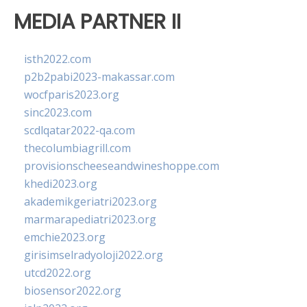
MEDIA PARTNER II
isth2022.com
p2b2pabi2023-makassar.com
wocfparis2023.org
sinc2023.com
scdlqatar2022-qa.com
thecolumbiagrill.com
provisionscheeseandwineshoppe.com
khedi2023.org
akademikgeriatri2023.org
marmarapediatri2023.org
emchie2023.org
girisimselradyoloji2022.org
utcd2022.org
biosensor2022.org