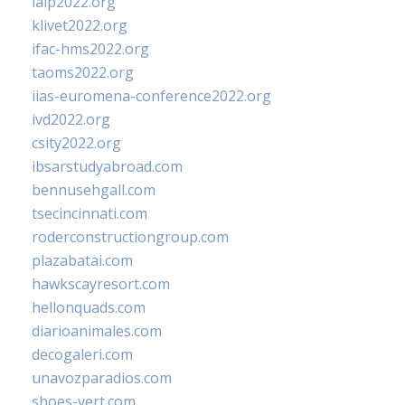
ialp2022.org
klivet2022.org
ifac-hms2022.org
taoms2022.org
iias-euromena-conference2022.org
ivd2022.org
csity2022.org
ibsarstudyabroad.com
bennusehgall.com
tsecincinnati.com
roderconstructiongroup.com
plazabatai.com
hawkscayresort.com
hellonquads.com
diarioanimales.com
decogaleri.com
unavozparadios.com
shoes-vert.com