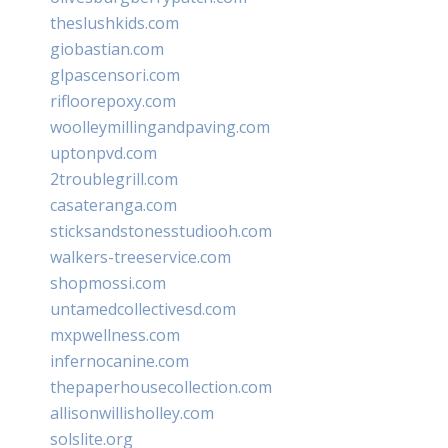
theslushkids.com
giobastian.com
glpascensori.com
rifloorepoxy.com
woolleymillingandpaving.com
uptonpvd.com
2troublegrill.com
casateranga.com
sticksandstonesstudiooh.com
walkers-treeservice.com
shopmossi.com
untamedcollectivesd.com
mxpwellness.com
infernocanine.com
thepaperhousecollection.com
allisonwillisholley.com
solslite.org