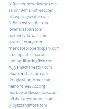
coffeeshopcharleston.com
salon104mainstreet.com
alkaspringswater.com
318mainstreet8h.com
lovenailsspari.com
oakberry-kuwait.com
quartzliterary.com
friendsofbroderickpark.com
studiopiattellina.com
jannagrillspringfield.com
fujiyamacharleston.com
elpatronchardon.com
donglaishun-order.com
fiamc-rome2022.org
mariceworldessentials.com
lafisheriarestaurant.com
915jazzandmore.com