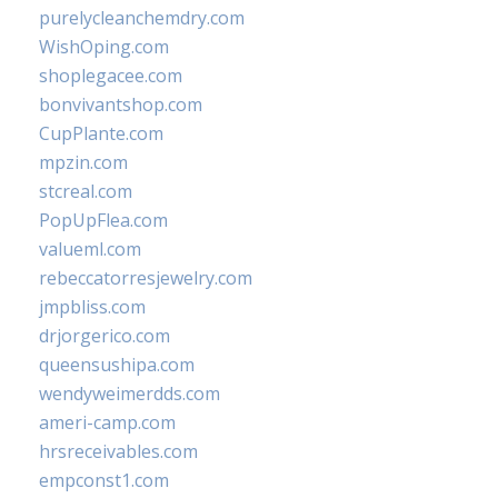
purelycleanchemdry.com
WishOping.com
shoplegacee.com
bonvivantshop.com
CupPlante.com
mpzin.com
stcreal.com
PopUpFlea.com
valueml.com
rebeccatorresjewelry.com
jmpbliss.com
drjorgerico.com
queensushipa.com
wendyweimerdds.com
ameri-camp.com
hrsreceivables.com
empconst1.com