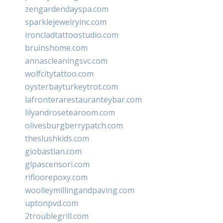
zengardendayspa.com
sparklejewelryinc.com
ironcladtattoostudio.com
bruinshome.com
annascleaningsvc.com
wolfcitytattoo.com
oysterbayturkeytrot.com
lafronterarestauranteybar.com
lilyandrosetearoom.com
olivesburgberrypatch.com
theslushkids.com
giobastian.com
glpascensori.com
rifloorepoxy.com
woolleymillingandpaving.com
uptonpvd.com
2troublegrill.com