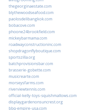
thegeorginaestate.com
blythewoodseafood.com
paolosdelibangkok.com
bobacove.com
phoone24brookfield.com
mickeybarmama.com
roadwayconstructioninc.com
shopdragonflyboutique.com
sportszilla.org
batchprovisionsbar.com
brasserie-gobette.com
musicrearte.com
morseysfarms.com
riverviewtennis.com
official-kelly-toys-squishmallows.com
displaygardenonsuncrest.org
bbq-empire-usa.com