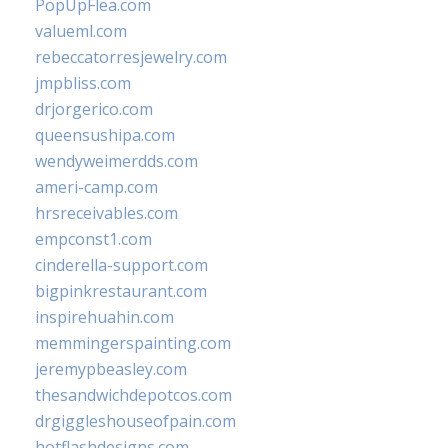
PopUpFlea.com
valueml.com
rebeccatorresjewelry.com
jmpbliss.com
drjorgerico.com
queensushipa.com
wendyweimerdds.com
ameri-camp.com
hrsreceivables.com
empconst1.com
cinderella-support.com
bigpinkrestaurant.com
inspirehuahin.com
memmingerspainting.com
jeremypbeasley.com
thesandwichdepotcos.com
drgiggleshouseofpain.com
hotflashdesigns.com