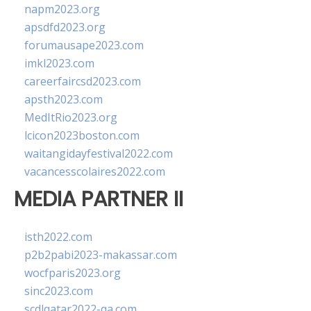
napm2023.org
apsdfd2023.org
forumausape2023.com
imkl2023.com
careerfaircsd2023.com
apsth2023.com
MedItRio2023.org
lcicon2023boston.com
waitangidayfestival2022.com
vacancesscolaires2022.com
MEDIA PARTNER II
isth2022.com
p2b2pabi2023-makassar.com
wocfparis2023.org
sinc2023.com
scdlqatar2022-qa.com