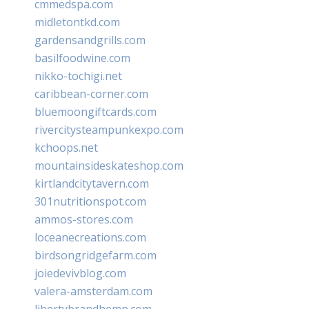
cmmedspa.com
midletontkd.com
gardensandgrills.com
basilfoodwine.com
nikko-tochigi.net
caribbean-corner.com
bluemoongiftcards.com
rivercitysteampunkexpo.com
kchoops.net
mountainsideskateshop.com
kirtlandcitytavern.com
301nutritionspot.com
ammos-stores.com
loceanecreations.com
birdsongridgefarm.com
joiedevivblog.com
valera-amsterdam.com
libertybrandhemp.com