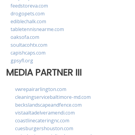
feedstoreva.com
drogopets.com
ediblechalk.com
tabletennisnearme.com
oaksofa.com
soultacohtx.com
capishcaps.com
gpsyfl.org
MEDIA PARTNER III
vwrepairarlington.com
cleaningservicebaltimore-md.com
beckslandscapeandfence.com
vistaaltadelveramendi.com
coastlinecateringnc.com
cuesburgershouston.com