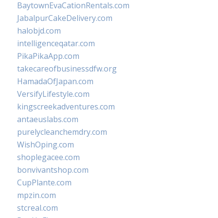
BaytownEvaCationRentals.com
JabalpurCakeDelivery.com
halobjd.com
intelligenceqatar.com
PikaPikaApp.com
takecareofbusinessdfw.org
HamadaOfJapan.com
VersifyLifestyle.com
kingscreekadventures.com
antaeuslabs.com
purelycleanchemdry.com
WishOping.com
shoplegacee.com
bonvivantshop.com
CupPlante.com
mpzin.com
stcreal.com