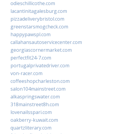
odieschillicothe.com
lacantinitagalesburg.com
pizzadeliverybristol.com
greenstarsmogcheck.com
happypawspl.com
callahansautoservicecenter.com
georgiascornermarket.com
perfectfit24-7.com
portugalprivatedriver.com
von-racer.com
coffeeshopcharleston.com
salon104mainstreet.com
alkaspringswater.com
318mainstreet8h.com
lovenailsspari.com
oakberry-kuwait.com
quartzliterary.com