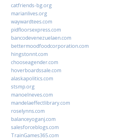
catfriends-bg.org
marianlives.org
waywardtees.com
pidfloorsexpress.com
bancodevenezuelaen.com
bettermoodfoodcorporation.com
hingstonnt.com
chooseagender.com
hoverboardssale.com
alaskapolitics.com
stsmp.org
manoelneves.com
mandelaeffectlibrary.com
roselynns.com
balanceyoganj.com
salesforceblogs.com
TrainGames365.com