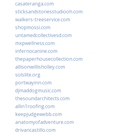
casateranga.com
sticksandstonesstudiooh.com
walkers-treeservice.com
shopmossi.com
untamedcollectivesd.com
mxpwellness.com
infernocanine.com
thepaperhousecollection.com
allisonwillisholley.com
solslite.org
portwayinn.com
djmaddogmusic.com
thesoundarchitects.com
allin1roofing.com
keepjudgewebb.com
anatomyofadventure.com
drivancastillo.com