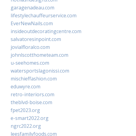
garagenadeau.com
lifestylechauffeurservice.com
EverNewNails.com
insideoutdecoratingcentre.com
salvatoresinpoint.com
jovialfloralco.com
johnlscotthometeam.com
u-seehomes.com
watersportslagonissi.com
mischieffashion.com
eduwyre.com
retro-interiors.com
theblvd-boise.com
fpet2023.org
e-smart2022.org
ngrc2022.org
leesfamilyfoods.com