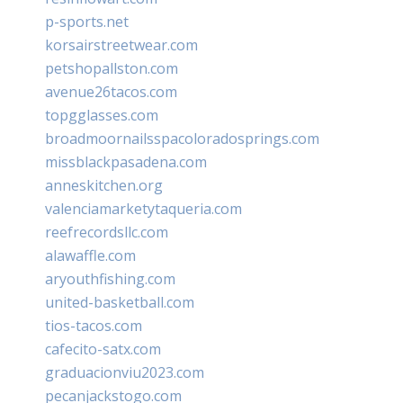
p-sports.net
korsairstreetwear.com
petshopallston.com
avenue26tacos.com
topgglasses.com
broadmoornailsspacoloradosprings.com
missblackpasadena.com
anneskitchen.org
valenciamarketytaqueria.com
reefrecordsllc.com
alawaffle.com
aryouthfishing.com
united-basketball.com
tios-tacos.com
cafecito-satx.com
graduacionviu2023.com
pecanjackstogo.com