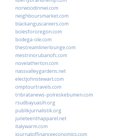
norwoodinnwi.com
neighboursmarket.com
blackanguscareers.com
bolesfororegon.com
bodega-ole.com
thestreamlinerlounge.com
mestrinorubanofc.com
novelatherton.com
nassvalleygardens.net
electjohnstewart.com
omptourtravels.com
tribratanews-polreskebumen.com
rsudbayuasih.org
publikjurnalistik.org
juneteenthapparel.net
italywarm.com
journaloffinanceeconomics.com