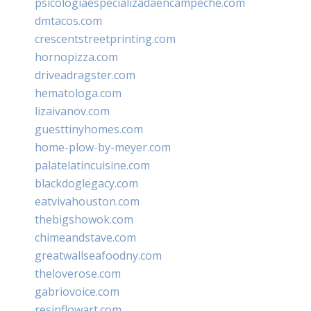
psicologiaespecializadaencampeche.com
dmtacos.com
crescentstreetprinting.com
hornopizza.com
driveadragster.com
hematologa.com
lizaivanov.com
guesttinyhomes.com
home-plow-by-meyer.com
palatelatincuisine.com
blackdoglegacy.com
eatvivahouston.com
thebigshowok.com
chimeandstave.com
greatwallseafoodny.com
theloverose.com
gabriovoice.com
resinflowart.com