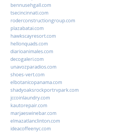
bennusehgall.com
tsecincinnati.com
roderconstructiongroup.com
plazabatai.com
hawkscayresort.com
hellonquads.com
diarioanimales.com
decogaleri.com
unavozparadios.com
shoes-vert.com
elbotanicopanama.com
shadyoaksrockportrvpark.com
jccoinlaundry.com
kautorepair.com
marjaeswinebar.com
elmazatlanclinton.com
ideacoffeenyc.com