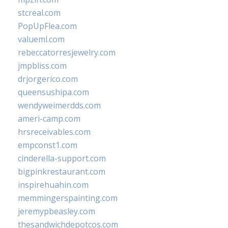
stcreal.com
PopUpFlea.com
valueml.com
rebeccatorresjewelry.com
jmpbliss.com
drjorgerico.com
queensushipa.com
wendyweimerdds.com
ameri-camp.com
hrsreceivables.com
empconst1.com
cinderella-support.com
bigpinkrestaurant.com
inspirehuahin.com
memmingerspainting.com
jeremypbeasley.com
thesandwichdepotcos.com