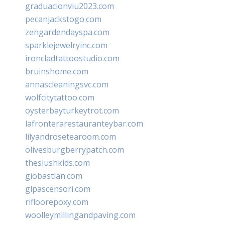
graduacionviu2023.com
pecanjackstogo.com
zengardendayspa.com
sparklejewelryinc.com
ironcladtattoostudio.com
bruinshome.com
annascleaningsvc.com
wolfcitytattoo.com
oysterbayturkeytrot.com
lafronterarestauranteybar.com
lilyandrosetearoom.com
olivesburgberrypatch.com
theslushkids.com
giobastian.com
glpascensori.com
rifloorepoxy.com
woolleymillingandpaving.com