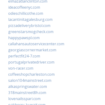
elmazatlanclinton.com
ideacoffeenyc.com
odieschillicothe.com
lacantinitagalesburg.com
pizzadeliverybristol.com
greenstarsmogcheck.com
happypawspl.com
callahansautoservicecenter.com
georgiascornermarket.com
perfectfit24-7.com
portugalprivatedriver.com
von-racer.com
coffeeshopcharleston.com
salon104mainstreet.com
alkaspringswater.com
318mainstreet8h.com
lovenailsspari.com
oakberry-kuwait.com