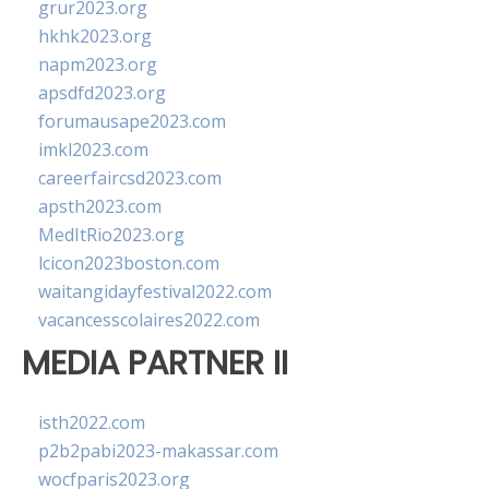
grur2023.org
hkhk2023.org
napm2023.org
apsdfd2023.org
forumausape2023.com
imkl2023.com
careerfaircsd2023.com
apsth2023.com
MedItRio2023.org
lcicon2023boston.com
waitangidayfestival2022.com
vacancesscolaires2022.com
MEDIA PARTNER II
isth2022.com
p2b2pabi2023-makassar.com
wocfparis2023.org