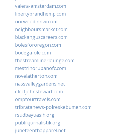
valera-amsterdam.com
libertybrandhemp.com
norwoodinnwi.com
neighboursmarket.com
blackanguscareers.com
bolesfororegon.com
bodega-ole.com
thestreamlinerlounge.com
mestrinorubanofc.com
novelatherton.com
nassvalleygardens.net
electjohnstewart.com
omptourtravels.com
tribratanews-polreskebumen.com
rsudbayuasih.org
publikjurnalistik.org
juneteenthapparel.net