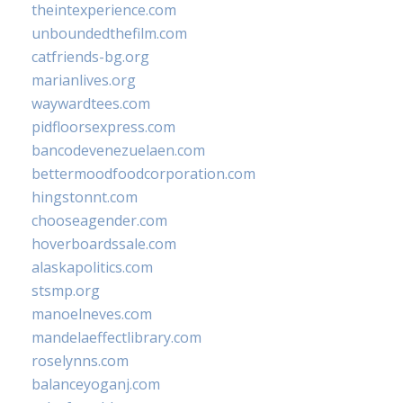
theintexperience.com
unboundedthefilm.com
catfriends-bg.org
marianlives.org
waywardtees.com
pidfloorsexpress.com
bancodevenezuelaen.com
bettermoodfoodcorporation.com
hingstonnt.com
chooseagender.com
hoverboardssale.com
alaskapolitics.com
stsmp.org
manoelneves.com
mandelaeffectlibrary.com
roselynns.com
balanceyoganj.com