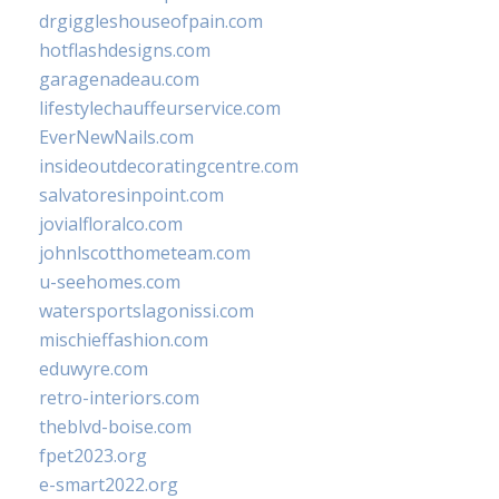
drgiggleshouseofpain.com
hotflashdesigns.com
garagenadeau.com
lifestylechauffeurservice.com
EverNewNails.com
insideoutdecoratingcentre.com
salvatoresinpoint.com
jovialfloralco.com
johnlscotthometeam.com
u-seehomes.com
watersportslagonissi.com
mischieffashion.com
eduwyre.com
retro-interiors.com
theblvd-boise.com
fpet2023.org
e-smart2022.org