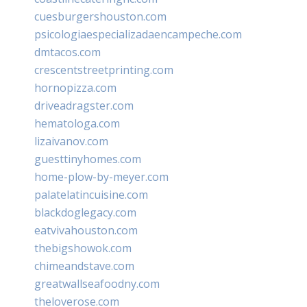
cuesburgershouston.com
psicologiaespecializadaencampeche.com
dmtacos.com
crescentstreetprinting.com
hornopizza.com
driveadragster.com
hematologa.com
lizaivanov.com
guesttinyhomes.com
home-plow-by-meyer.com
palatelatincuisine.com
blackdoglegacy.com
eatvivahouston.com
thebigshowok.com
chimeandstave.com
greatwallseafoodny.com
theloverose.com