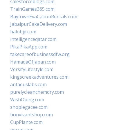
salesforceblogs.com
TrainGames365.com
BaytownEvaCationRentals.com
JabalpurCakeDelivery.com
halobjd.com
intelligenceqatar.com
PikaPikaApp.com
takecareofbusinessdfw.org
HamadaOfJapan.com
VersifyLifestyle.com
kingscreekadventures.com
antaeuslabs.com
purelycleanchemdry.com
WishOping.com
shoplegacee.com
bonvivantshop.com
CupPlante.com
mpzin.com