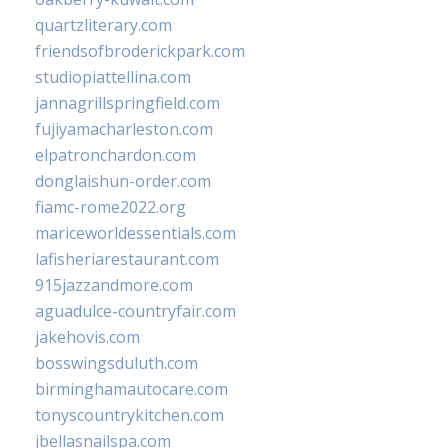
quartzliterary.com
friendsofbroderickpark.com
studiopiattellina.com
jannagrillspringfield.com
fujiyamacharleston.com
elpatronchardon.com
donglaishun-order.com
fiamc-rome2022.org
mariceworldessentials.com
lafisheriarestaurant.com
915jazzandmore.com
aguadulce-countryfair.com
jakehovis.com
bosswingsduluth.com
birminghamautocare.com
tonyscountrykitchen.com
jbellasnailspa.com