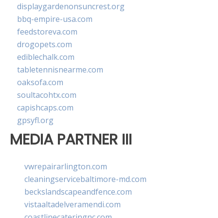
displaygardenonsuncrest.org
bbq-empire-usa.com
feedstoreva.com
drogopets.com
ediblechalk.com
tabletennisnearme.com
oaksofa.com
soultacohtx.com
capishcaps.com
gpsyfl.org
MEDIA PARTNER III
vwrepairarlington.com
cleaningservicebaltimore-md.com
beckslandscapeandfence.com
vistaaltadelveramendi.com
coastlinecateringnc.com