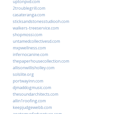
uptonpvd.com
2troublegrill.com
casateranga.com
sticksandstonesstudiooh.com
walkers-treeservice.com
shopmossi.com
untamedcollectivesd.com
mxpwellness.com
infernocanine.com
thepaperhousecollection.com
allisonwillisholley.com
solslite.org
portwayinn.com
djmaddogmusic.com
thesoundarchitects.com
allin1roofing.com
keepjudgewebb.com
anatomyofadventure.com