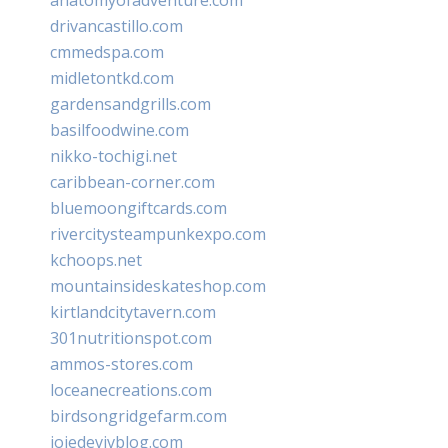
drivancastillo.com
cmmedspa.com
midletontkd.com
gardensandgrills.com
basilfoodwine.com
nikko-tochigi.net
caribbean-corner.com
bluemoongiftcards.com
rivercitysteampunkexpo.com
kchoops.net
mountainsideskateshop.com
kirtlandcitytavern.com
301nutritionspot.com
ammos-stores.com
loceanecreations.com
birdsongridgefarm.com
joiedevivblog.com