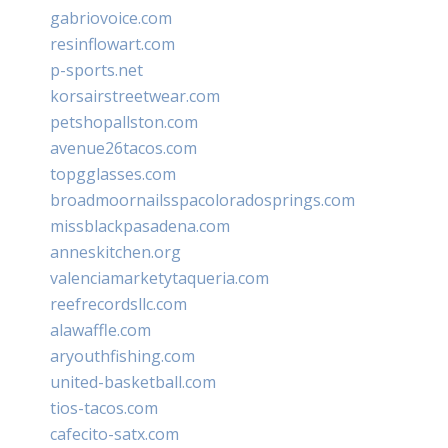
gabriovoice.com
resinflowart.com
p-sports.net
korsairstreetwear.com
petshopallston.com
avenue26tacos.com
topgglasses.com
broadmoornailsspacoloradosprings.com
missblackpasadena.com
anneskitchen.org
valenciamarketytaqueria.com
reefrecordsllc.com
alawaffle.com
aryouthfishing.com
united-basketball.com
tios-tacos.com
cafecito-satx.com