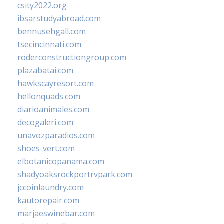
csity2022.org
ibsarstudyabroad.com
bennusehgall.com
tsecincinnati.com
roderconstructiongroup.com
plazabatai.com
hawkscayresort.com
hellonquads.com
diarioanimales.com
decogaleri.com
unavozparadios.com
shoes-vert.com
elbotanicopanama.com
shadyoaksrockportrvpark.com
jccoinlaundry.com
kautorepair.com
marjaeswinebar.com