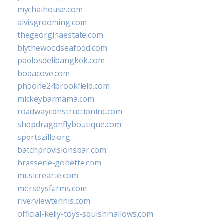
mychaihouse.com
alvisgrooming.com
thegeorginaestate.com
blythewoodseafood.com
paolosdelibangkok.com
bobacove.com
phoone24brookfield.com
mickeybarmama.com
roadwayconstructioninc.com
shopdragonflyboutique.com
sportszilla.org
batchprovisionsbar.com
brasserie-gobette.com
musicrearte.com
morseysfarms.com
riverviewtennis.com
official-kelly-toys-squishmallows.com