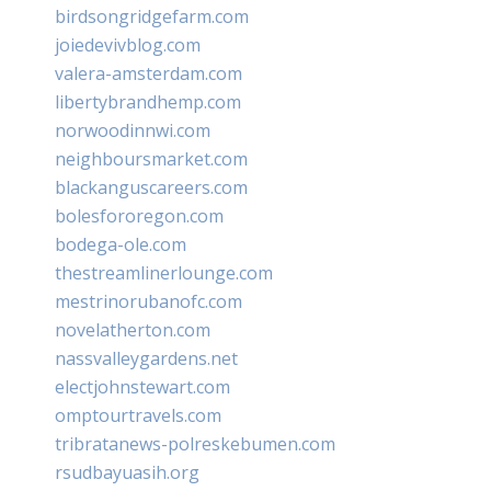
birdsongridgefarm.com
joiedevivblog.com
valera-amsterdam.com
libertybrandhemp.com
norwoodinnwi.com
neighboursmarket.com
blackanguscareers.com
bolesfororegon.com
bodega-ole.com
thestreamlinerlounge.com
mestrinorubanofc.com
novelatherton.com
nassvalleygardens.net
electjohnstewart.com
omptourtravels.com
tribratanews-polreskebumen.com
rsudbayuasih.org