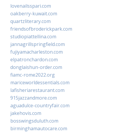
lovenailsspari.com
oakberry-kuwait.com
quartzliterary.com
friendsofbroderickpark.com
studiopiattellina.com
jannagrillspringfield.com
fujiyamacharleston.com
elpatronchardon.com
donglaishun-order.com
fiamc-rome2022.org
mariceworldessentials.com
lafisheriarestaurant.com
915jazzandmore.com
aguadulce-countryfair.com
jakehovis.com
bosswingsduluth.com
birminghamautocare.com