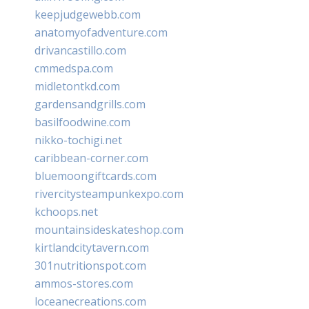
keepjudgewebb.com
anatomyofadventure.com
drivancastillo.com
cmmedspa.com
midletontkd.com
gardensandgrills.com
basilfoodwine.com
nikko-tochigi.net
caribbean-corner.com
bluemoongiftcards.com
rivercitysteampunkexpo.com
kchoops.net
mountainsideskateshop.com
kirtlandcitytavern.com
301nutritionspot.com
ammos-stores.com
loceanecreations.com