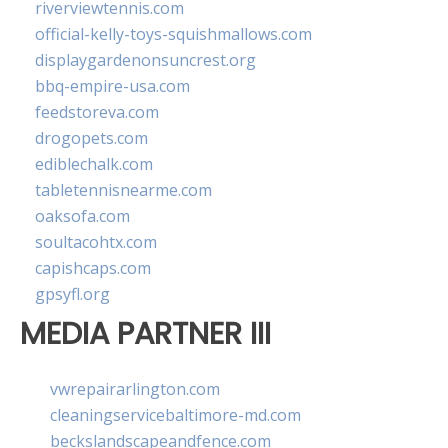
riverviewtennis.com
official-kelly-toys-squishmallows.com
displaygardenonsuncrest.org
bbq-empire-usa.com
feedstoreva.com
drogopets.com
ediblechalk.com
tabletennisnearme.com
oaksofa.com
soultacohtx.com
capishcaps.com
gpsyfl.org
MEDIA PARTNER III
vwrepairarlington.com
cleaningservicebaltimore-md.com
beckslandscapeandfence.com