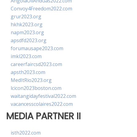
AngolaOilAndGas2022.com
Convoy4Freedom2022.com
grur2023.org
hkhk2023.org
napm2023.org
apsdfd2023.org
forumausape2023.com
imkl2023.com
careerfaircsd2023.com
apsth2023.com
MedItRio2023.org
lcicon2023boston.com
waitangidayfestival2022.com
vacancesscolaires2022.com
MEDIA PARTNER II
isth2022.com