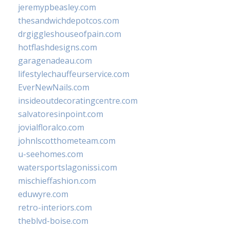
jeremypbeasley.com
thesandwichdepotcos.com
drgiggleshouseofpain.com
hotflashdesigns.com
garagenadeau.com
lifestylechauffeurservice.com
EverNewNails.com
insideoutdecoratingcentre.com
salvatoresinpoint.com
jovialfloralco.com
johnlscotthometeam.com
u-seehomes.com
watersportslagonissi.com
mischieffashion.com
eduwyre.com
retro-interiors.com
theblvd-boise.com