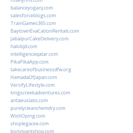
roselynns.com
balanceyoganj.com
salesforceblogs.com
TrainGames365.com
BaytownEvaCationRentals.com
JabalpurCakeDelivery.com
halobjd.com
intelligenceqatar.com
PikaPikaApp.com
takecareofbusinessdfw.org
HamadaOfJapan.com
VersifyLifestyle.com
kingscreekadventures.com
antaeuslabs.com
purelycleanchemdry.com
WishOping.com
shoplegacee.com
bonvivantshop.com