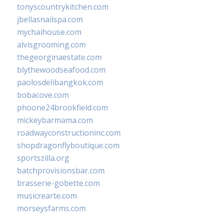
tonyscountrykitchen.com
jbellasnailspa.com
mychaihouse.com
alvisgrooming.com
thegeorginaestate.com
blythewoodseafood.com
paolosdelibangkok.com
bobacove.com
phoone24brookfield.com
mickeybarmama.com
roadwayconstructioninc.com
shopdragonflyboutique.com
sportszilla.org
batchprovisionsbar.com
brasserie-gobette.com
musicrearte.com
morseysfarms.com