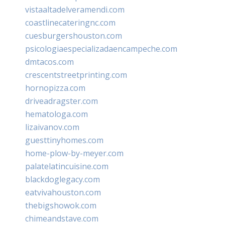
vistaaltadelveramendi.com
coastlinecateringnc.com
cuesburgershouston.com
psicologiaespecializadaencampeche.com
dmtacos.com
crescentstreetprinting.com
hornopizza.com
driveadragster.com
hematologa.com
lizaivanov.com
guesttinyhomes.com
home-plow-by-meyer.com
palatelatincuisine.com
blackdoglegacy.com
eatvivahouston.com
thebigshowok.com
chimeandstave.com