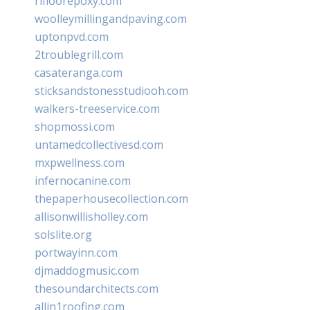
rifloorepoxy.com
woolleymillingandpaving.com
uptonpvd.com
2troublegrill.com
casateranga.com
sticksandstonesstudiooh.com
walkers-treeservice.com
shopmossi.com
untamedcollectivesd.com
mxpwellness.com
infernocanine.com
thepaperhousecollection.com
allisonwillisholley.com
solslite.org
portwayinn.com
djmaddogmusic.com
thesoundarchitects.com
allin1roofing.com