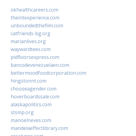
okhealthcareers.com
theintexperience.com
unboundedthefilm.com
catfriends-bg.org
marianlives.org
waywardtees.com
pidfloorsexpress.com
bancodevenezuelaen.com
bettermoodfoodcorporation.com
hingstonnt.com
chooseagender.com
hoverboardssale.com
alaskapolitics.com
stsmp.org
manoelneves.com
mandelaeffectlibrary.com