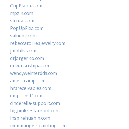
CupPlante.com
mpzin.com
stcreal.com
PopUpFlea.com
valueml.com
rebeccatorresjewelry.com
jmpbliss.com
drjorgerico.com
queensushipa.com
wendyweimerdds.com
ameri-camp.com
hrsreceivables.com
empconst1.com
cinderella-support.com
bigpinkrestaurant.com
inspirehuahin.com
memmingerspainting.com