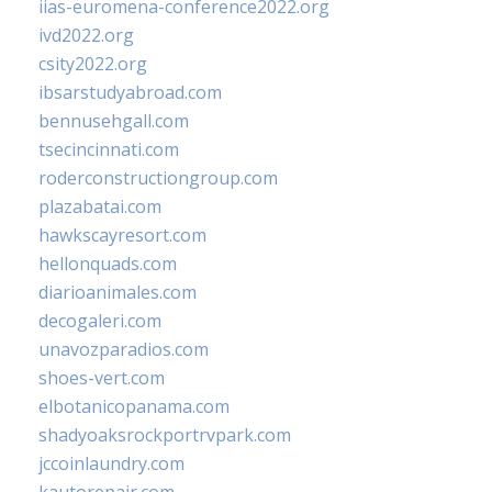
iias-euromena-conference2022.org
ivd2022.org
csity2022.org
ibsarstudyabroad.com
bennusehgall.com
tsecincinnati.com
roderconstructiongroup.com
plazabatai.com
hawkscayresort.com
hellonquads.com
diarioanimales.com
decogaleri.com
unavozparadios.com
shoes-vert.com
elbotanicopanama.com
shadyoaksrockportrvpark.com
jccoinlaundry.com