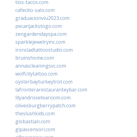
tios-tacos.com
cafecito-satx.com
graduacionviu2023.com
pecanjackstogo.com
zengardendayspa.com
sparklejewelryinc.com
ironcladtattoostudio.com
bruinshome.com
annascleaningsvc.com
wolfcitytattoo.com
oysterbayturkeytrot.com
lafronterarestauranteybar.com
lilyandrosetearoom.com
olivesburgberrypatch.com
theslushkids.com
giobastian.com
glpascensori.com