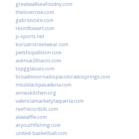
greatwallseafoodny.com
theloverose.com
gabriovoice.com
resinflowart.com
p-sports.net
korsairstreetwear.com
petshopallston.com
avenue26tacos.com
topgglasses.com
broadmoornailsspacoloradosprings.com
missblackpasadena.com
anneskitchen.org
valenciamarketytaqueria.com
reefrecordsllc.com
alawaffle.com
aryouthfishing.com
united-basketball.com