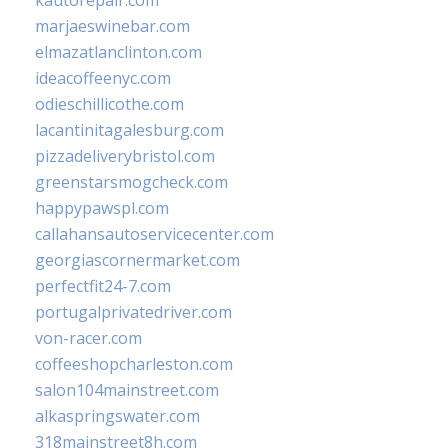
kautorepair.com
marjaeswinebar.com
elmazatlanclinton.com
ideacoffeenyc.com
odieschillicothe.com
lacantinitagalesburg.com
pizzadeliverybristol.com
greenstarsmogcheck.com
happypawspl.com
callahansautoservicecenter.com
georgiascornermarket.com
perfectfit24-7.com
portugalprivatedriver.com
von-racer.com
coffeeshopcharleston.com
salon104mainstreet.com
alkaspringswater.com
318mainstreet8h.com