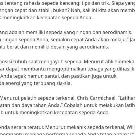
s tentang rahasia sepeda kencang: tips dan trik. Siapa yan
engan cepat dan stabil, bukan? Nah, kali ini kita akan mem
uk meningkatkan kecepatan sepeda Anda.
ang adalah memiliki sepeda yang ringan dan aerodinamis.
ringan sepeda Anda, semakin cepat Anda akan melaju.” Ja
alu berat dan memiliki desain yang aerodinamis.
 posisi tubuh saat mengayuh sepeda. Menurut ahli biomeka
benar dapat membantu mengoptimalkan tenaga yang dihasil
 Anda tegak namun santai, dan pastikan juga untuk
 energi yang terbuang sia-sia.
 Menurut pelatih sepeda terkenal, Chris Carmichael, “Latiha
tan dan daya tahan Anda.” Cobalah untuk melakukan lati
 climb untuk meningkatkan kecepatan sepeda Anda.
Anda secara teratur. Menurut mekanik sepeda terkenal, Wil
 membantu menjaga performa sepeda Anda tetap optimal.”