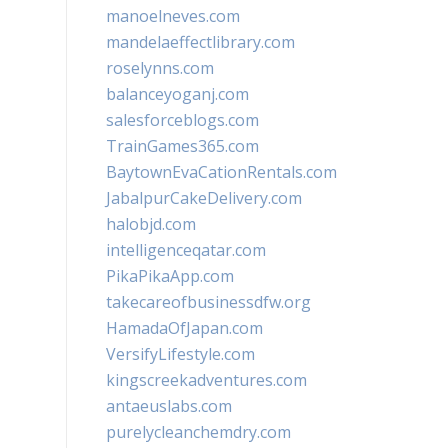
manoelneves.com
mandelaeffectlibrary.com
roselynns.com
balanceyoganj.com
salesforceblogs.com
TrainGames365.com
BaytownEvaCationRentals.com
JabalpurCakeDelivery.com
halobjd.com
intelligenceqatar.com
PikaPikaApp.com
takecareofbusinessdfw.org
HamadaOfJapan.com
VersifyLifestyle.com
kingscreekadventures.com
antaeuslabs.com
purelycleanchemdry.com