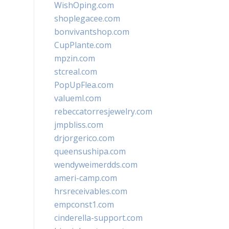
WishOping.com
shoplegacee.com
bonvivantshop.com
CupPlante.com
mpzin.com
stcreal.com
PopUpFlea.com
valueml.com
rebeccatorresjewelry.com
jmpbliss.com
drjorgerico.com
queensushipa.com
wendyweimerdds.com
ameri-camp.com
hrsreceivables.com
empconst1.com
cinderella-support.com