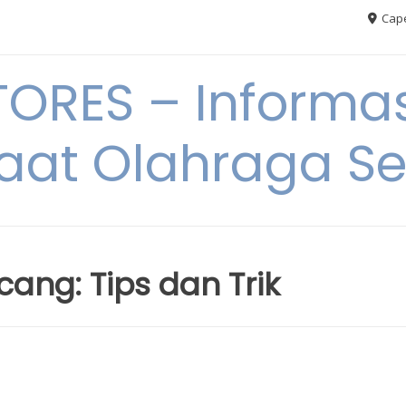
Cape
RES – Informas
aat Olahraga S
ang: Tips dan Trik