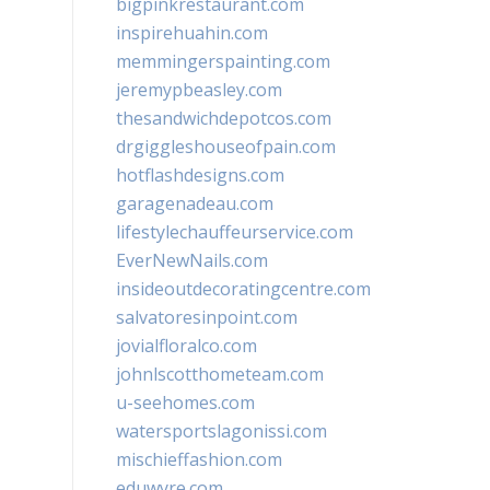
bigpinkrestaurant.com
inspirehuahin.com
memmingerspainting.com
jeremypbeasley.com
thesandwichdepotcos.com
drgiggleshouseofpain.com
hotflashdesigns.com
garagenadeau.com
lifestylechauffeurservice.com
EverNewNails.com
insideoutdecoratingcentre.com
salvatoresinpoint.com
jovialfloralco.com
johnlscotthometeam.com
u-seehomes.com
watersportslagonissi.com
mischieffashion.com
eduwyre.com