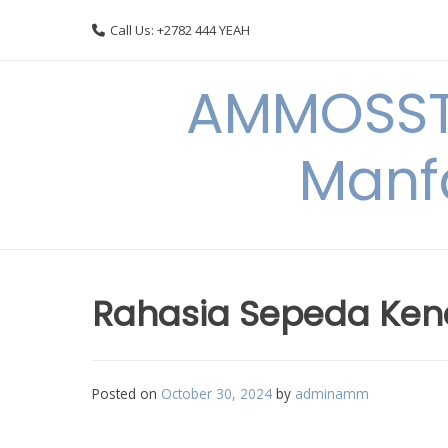
Skip
Call Us: +2782 444 YEAH
to
content
AMMOSSTO
Manf
Rahasia Sepeda Kenc
Posted on
October 30, 2024
by
adminamm