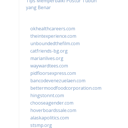
Tips Memperbaiki Postur Tubuh
yang Benar
okhealthcareers.com
theintexperience.com
unboundedthefilm.com
catfriends-bg.org
marianlives.org
waywardtees.com
pidfloorsexpress.com
bancodevenezuelaen.com
bettermoodfoodcorporation.com
hingstonnt.com
chooseagender.com
hoverboardssale.com
alaskapolitics.com
stsmp.org