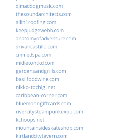
djmaddogmusic.com
thesoundarchitects.com
allin1roofing.com
keepjudgewebb.com
anatomyofadventure.com
drivancastillo.com
cmmedspa.com
midletontkd.com
gardensandgrills.com
basilfoodwine.com
nikko-tochigi.net
caribbean-corner.com
bluemoongiftcards.com
rivercitysteampunkexpo.com
kchoops.net
mountainsideskateshop.com
kirtlandcitytavern.com