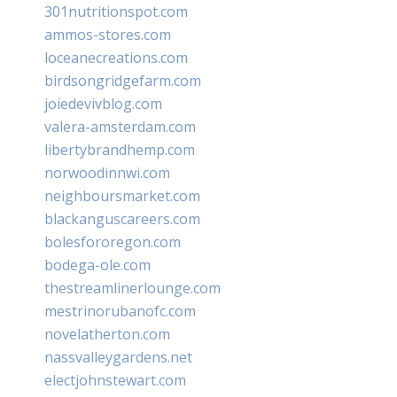
301nutritionspot.com
ammos-stores.com
loceanecreations.com
birdsongridgefarm.com
joiedevivblog.com
valera-amsterdam.com
libertybrandhemp.com
norwoodinnwi.com
neighboursmarket.com
blackanguscareers.com
bolesfororegon.com
bodega-ole.com
thestreamlinerlounge.com
mestrinorubanofc.com
novelatherton.com
nassvalleygardens.net
electjohnstewart.com