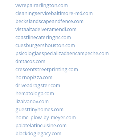
vwrepairarlington.com
cleaningservicebaltimore-md.com
beckslandscapeandfence.com
vistaaltadelveramendi.com
coastlinecateringnc.com
cuesburgershouston.com
psicologiaespecializadaencampeche.com
dmtacos.com
crescentstreetprinting.com
hornopizza.com
driveadragster.com
hematologa.com
lizaivanov.com
guesttinyhomes.com
home-plow-by-meyer.com
palatelatincuisine.com
blackdoglegacy.com