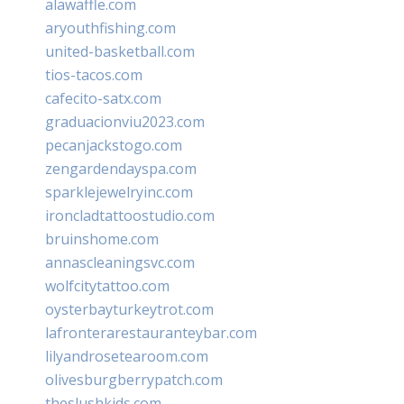
alawaffle.com
aryouthfishing.com
united-basketball.com
tios-tacos.com
cafecito-satx.com
graduacionviu2023.com
pecanjackstogo.com
zengardendayspa.com
sparklejewelryinc.com
ironcladtattoostudio.com
bruinshome.com
annascleaningsvc.com
wolfcitytattoo.com
oysterbayturkeytrot.com
lafronterarestauranteybar.com
lilyandrosetearoom.com
olivesburgberrypatch.com
theslushkids.com