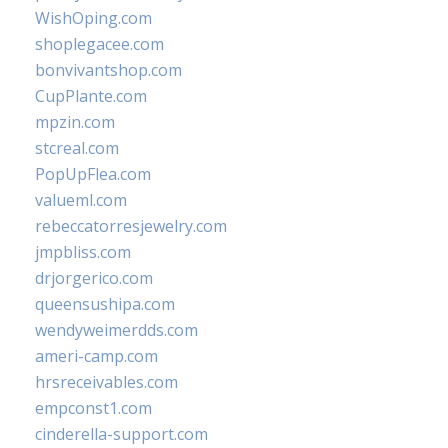
WishOping.com
shoplegacee.com
bonvivantshop.com
CupPlante.com
mpzin.com
stcreal.com
PopUpFlea.com
valueml.com
rebeccatorresjewelry.com
jmpbliss.com
drjorgerico.com
queensushipa.com
wendyweimerdds.com
ameri-camp.com
hrsreceivables.com
empconst1.com
cinderella-support.com