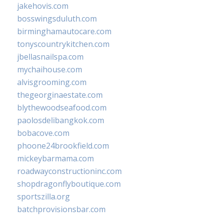
jakehovis.com
bosswingsduluth.com
birminghamautocare.com
tonyscountrykitchen.com
jbellasnailspa.com
mychaihouse.com
alvisgrooming.com
thegeorginaestate.com
blythewoodseafood.com
paolosdelibangkok.com
bobacove.com
phoone24brookfield.com
mickeybarmama.com
roadwayconstructioninc.com
shopdragonflyboutique.com
sportszilla.org
batchprovisionsbar.com