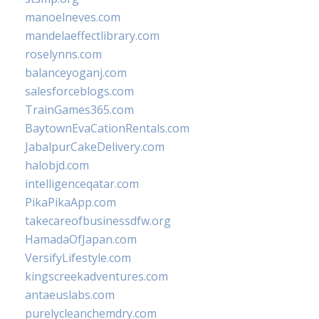
manoelneves.com
mandelaeffectlibrary.com
roselynns.com
balanceyoganj.com
salesforceblogs.com
TrainGames365.com
BaytownEvaCationRentals.com
JabalpurCakeDelivery.com
halobjd.com
intelligenceqatar.com
PikaPikaApp.com
takecareofbusinessdfw.org
HamadaOfJapan.com
VersifyLifestyle.com
kingscreekadventures.com
antaeuslabs.com
purelycleanchemdry.com