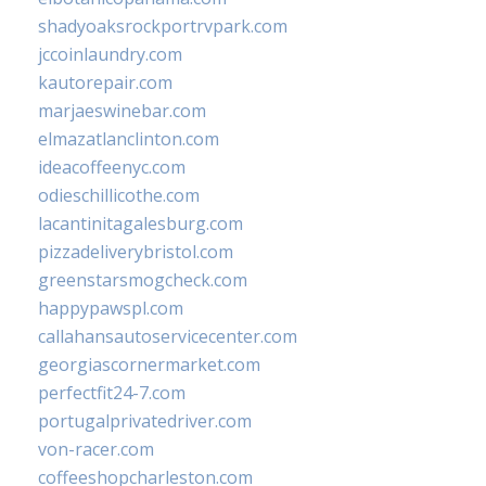
shadyoaksrockportrvpark.com
jccoinlaundry.com
kautorepair.com
marjaeswinebar.com
elmazatlanclinton.com
ideacoffeenyc.com
odieschillicothe.com
lacantinitagalesburg.com
pizzadeliverybristol.com
greenstarsmogcheck.com
happypawspl.com
callahansautoservicecenter.com
georgiascornermarket.com
perfectfit24-7.com
portugalprivatedriver.com
von-racer.com
coffeeshopcharleston.com