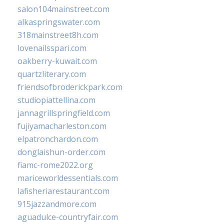
salon104mainstreet.com
alkaspringswater.com
318mainstreet8h.com
lovenailsspari.com
oakberry-kuwait.com
quartzliterary.com
friendsofbroderickpark.com
studiopiattellina.com
jannagrillspringfield.com
fujiyamacharleston.com
elpatronchardon.com
donglaishun-order.com
fiamc-rome2022.org
mariceworldessentials.com
lafisheriarestaurant.com
915jazzandmore.com
aguadulce-countryfair.com