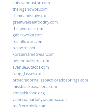
eatvivahouston.com
thebigshowok.com
chimeandstave.com
greatwallseafoodny.com
theloverose.com
gabriovoice.com
resinflowart.com
p-sports.net
korsairstreetwear.com
petshopallston.com
avenue26tacos.com
topgglasses.com
broadmoornailsspacoloradosprings.com
missblackpasadena.com
anneskitchen.org
valenciamarketytaqueria.com
reefrecordsllc.com