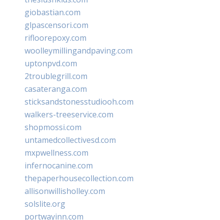
giobastian.com
glpascensori.com
rifloorepoxy.com
woolleymillingandpaving.com
uptonpvd.com
2troublegrill.com
casateranga.com
sticksandstonesstudiooh.com
walkers-treeservice.com
shopmossi.com
untamedcollectivesd.com
mxpwellness.com
infernocanine.com
thepaperhousecollection.com
allisonwillisholley.com
solslite.org
portwayinn.com