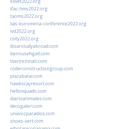
klivet2022.org
ifac-hms2022.org
taoms2022.org
iias-euromena-conference2022.org
ivd2022.org
csity2022.org
ibsarstudyabroad.com
bennusehgall.com
tsecincinnati.com
roderconstructiongroup.com
plazabatai.com
hawkscayresort.com
hellonquads.com
diarioanimales.com
decogaleri.com
unavozparadios.com
shoes-vert.com
elbotanicopanama.com