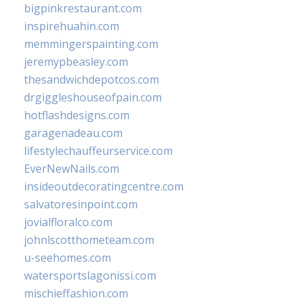
bigpinkrestaurant.com
inspirehuahin.com
memmingerspainting.com
jeremypbeasley.com
thesandwichdepotcos.com
drgiggleshouseofpain.com
hotflashdesigns.com
garagenadeau.com
lifestylechauffeurservice.com
EverNewNails.com
insideoutdecoratingcentre.com
salvatoresinpoint.com
jovialfloralco.com
johnlscotthometeam.com
u-seehomes.com
watersportslagonissi.com
mischieffashion.com