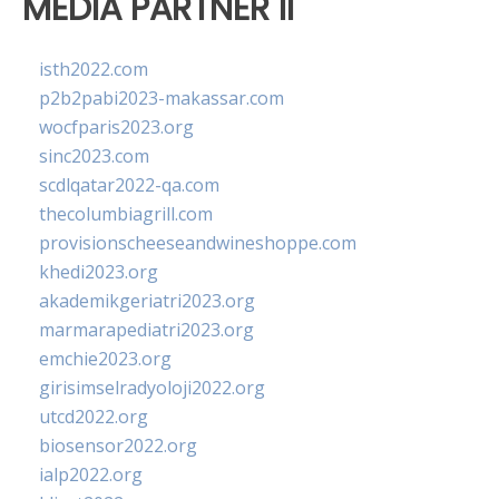
MEDIA PARTNER II
isth2022.com
p2b2pabi2023-makassar.com
wocfparis2023.org
sinc2023.com
scdlqatar2022-qa.com
thecolumbiagrill.com
provisionscheeseandwineshoppe.com
khedi2023.org
akademikgeriatri2023.org
marmarapediatri2023.org
emchie2023.org
girisimselradyoloji2022.org
utcd2022.org
biosensor2022.org
ialp2022.org