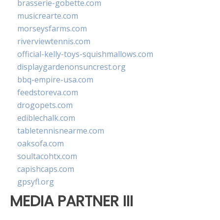
brasserie-gobette.com
musicrearte.com
morseysfarms.com
riverviewtennis.com
official-kelly-toys-squishmallows.com
displaygardenonsuncrest.org
bbq-empire-usa.com
feedstoreva.com
drogopets.com
ediblechalk.com
tabletennisnearme.com
oaksofa.com
soultacohtx.com
capishcaps.com
gpsyfl.org
MEDIA PARTNER III