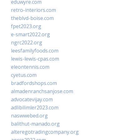
eduwyre.com
retro-interiors.com
theblvd-boise.com
fpet2023.org
e-smart2022.org
ngrc2022.org
leesfamilyfoods.com
lewis-lewis-cpas.com
eleontennis.com
cyetus.com
bradfordshops.com
almadenranchsanjose.com
advocatevijay.com
adlibilimler2023.com
naswwebed.org
balithut-manado.org
alteregotradingcompany.org