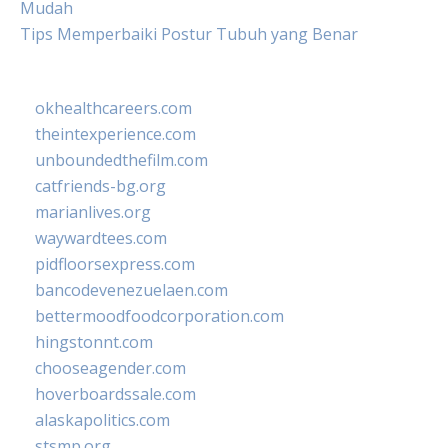
Mudah
Tips Memperbaiki Postur Tubuh yang Benar
okhealthcareers.com
theintexperience.com
unboundedthefilm.com
catfriends-bg.org
marianlives.org
waywardtees.com
pidfloorsexpress.com
bancodevenezuelaen.com
bettermoodfoodcorporation.com
hingstonnt.com
chooseagender.com
hoverboardssale.com
alaskapolitics.com
stsmp.org