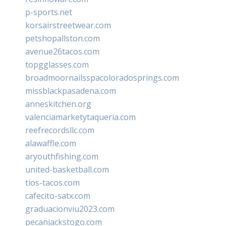
p-sports.net
korsairstreetwear.com
petshopallston.com
avenue26tacos.com
topgglasses.com
broadmoornailsspacoloradosprings.com
missblackpasadena.com
anneskitchen.org
valenciamarketytaqueria.com
reefrecordsllc.com
alawaffle.com
aryouthfishing.com
united-basketball.com
tios-tacos.com
cafecito-satx.com
graduacionviu2023.com
pecanjackstogo.com