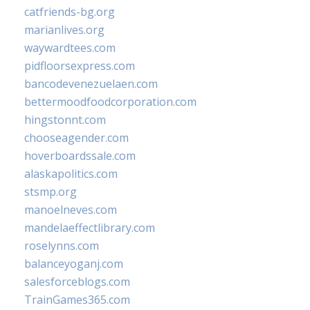
catfriends-bg.org
marianlives.org
waywardtees.com
pidfloorsexpress.com
bancodevenezuelaen.com
bettermoodfoodcorporation.com
hingstonnt.com
chooseagender.com
hoverboardssale.com
alaskapolitics.com
stsmp.org
manoelneves.com
mandelaeffectlibrary.com
roselynns.com
balanceyoganj.com
salesforceblogs.com
TrainGames365.com