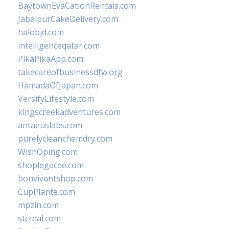
BaytownEvaCationRentals.com
JabalpurCakeDelivery.com
halobjd.com
intelligenceqatar.com
PikaPikaApp.com
takecareofbusinessdfw.org
HamadaOfJapan.com
VersifyLifestyle.com
kingscreekadventures.com
antaeuslabs.com
purelycleanchemdry.com
WishOping.com
shoplegacee.com
bonvivantshop.com
CupPlante.com
mpzin.com
stcreal.com