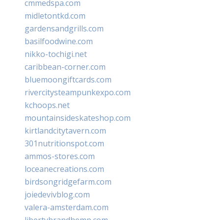
cmmedspa.com
midletontkd.com
gardensandgrills.com
basilfoodwine.com
nikko-tochigi.net
caribbean-corner.com
bluemoongiftcards.com
rivercitysteampunkexpo.com
kchoops.net
mountainsideskateshop.com
kirtlandcitytavern.com
301nutritionspot.com
ammos-stores.com
loceanecreations.com
birdsongridgefarm.com
joiedevivblog.com
valera-amsterdam.com
libertybrandhemp.com