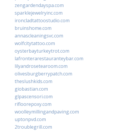
zengardendayspa.com
sparklejewelryinc.com
ironcladtattoostudio.com
bruinshome.com
annascleaningsvc.com
wolfcitytattoo.com
oysterbayturkeytrot.com
lafronterarestauranteybar.com
lilyandrosetearoom.com
olivesburgberrypatch.com
theslushkids.com
giobastian.com
glpascensori.com
rifloorepoxy.com
woolleymillingandpaving.com
uptonpvd.com
2troublegrill.com