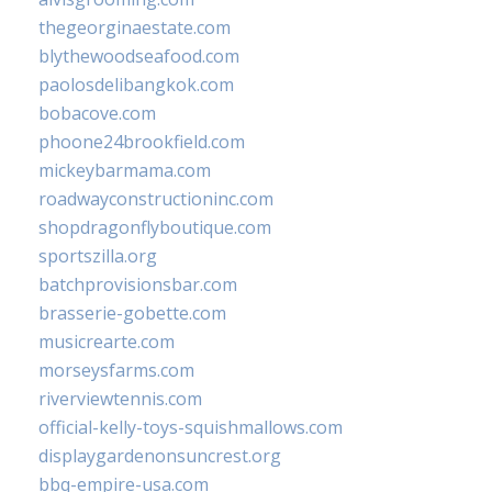
thegeorginaestate.com
blythewoodseafood.com
paolosdelibangkok.com
bobacove.com
phoone24brookfield.com
mickeybarmama.com
roadwayconstructioninc.com
shopdragonflyboutique.com
sportszilla.org
batchprovisionsbar.com
brasserie-gobette.com
musicrearte.com
morseysfarms.com
riverviewtennis.com
official-kelly-toys-squishmallows.com
displaygardenonsuncrest.org
bbq-empire-usa.com