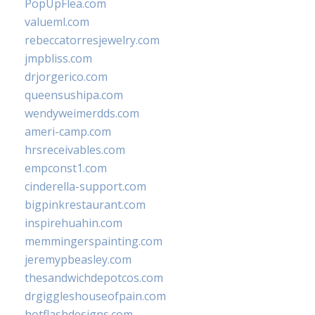
PopUpFlea.com
valueml.com
rebeccatorresjewelry.com
jmpbliss.com
drjorgerico.com
queensushipa.com
wendyweimerdds.com
ameri-camp.com
hrsreceivables.com
empconst1.com
cinderella-support.com
bigpinkrestaurant.com
inspirehuahin.com
memmingerspainting.com
jeremypbeasley.com
thesandwichdepotcos.com
drgiggleshouseofpain.com
hotflashdesigns.com