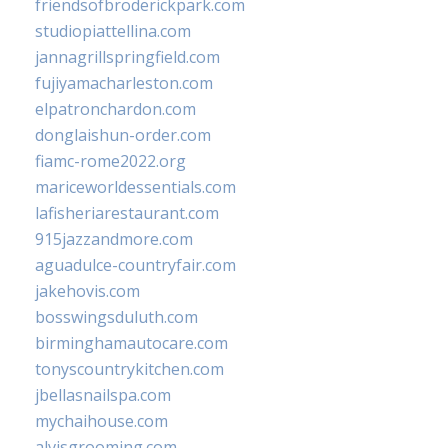
friendsofbroderickpark.com
studiopiattellina.com
jannagrillspringfield.com
fujiyamacharleston.com
elpatronchardon.com
donglaishun-order.com
fiamc-rome2022.org
mariceworldessentials.com
lafisheriarestaurant.com
915jazzandmore.com
aguadulce-countryfair.com
jakehovis.com
bosswingsduluth.com
birminghamautocare.com
tonyscountrykitchen.com
jbellasnailspa.com
mychaihouse.com
alvisgrooming.com