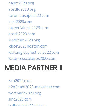
napm2023.org
apsdfd2023.org
forumausape2023.com
imkl2023.com
careerfaircsd2023.com
apsth2023.com
MedItRio2023.org
lcicon2023boston.com
waitangidayfestival2022.com
vacancesscolaires2022.com
MEDIA PARTNER II
isth2022.com
p2b2pabi2023-makassar.com
wocfparis2023.org
sinc2023.com
scdlqatar2022-qa.com