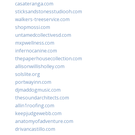
casateranga.com
sticksandstonesstudiooh.com
walkers-treeservice.com
shopmossi.com
untamedcollectivesd.com
mxpwellness.com
infernocanine.com
thepaperhousecollection.com
allisonwillisholley.com
solslite.org
portwayinn.com
djmaddogmusic.com
thesoundarchitects.com
allin1roofing.com
keepjudgewebb.com
anatomyofadventure.com
drivancastillo.com