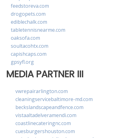
feedstoreva.com
drogopets.com
ediblechalk.com
tabletennisnearme.com
oaksofa.com
soultacohtx.com
capishcaps.com
gpsyfl.org
MEDIA PARTNER III
vwrepairarlington.com
cleaningservicebaltimore-md.com
beckslandscapeandfence.com
vistaaltadelveramendi.com
coastlinecateringnc.com
cuesburgershouston.com