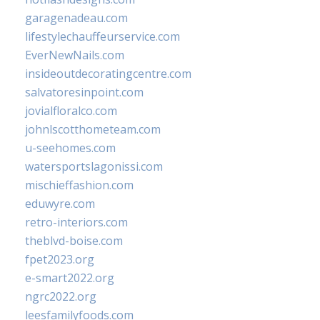
garagenadeau.com
lifestylechauffeurservice.com
EverNewNails.com
insideoutdecoratingcentre.com
salvatoresinpoint.com
jovialfloralco.com
johnlscotthometeam.com
u-seehomes.com
watersportslagonissi.com
mischieffashion.com
eduwyre.com
retro-interiors.com
theblvd-boise.com
fpet2023.org
e-smart2022.org
ngrc2022.org
leesfamilyfoods.com