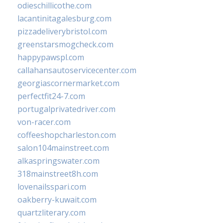
odieschillicothe.com
lacantinitagalesburg.com
pizzadeliverybristol.com
greenstarsmogcheck.com
happypawspl.com
callahansautoservicecenter.com
georgiascornermarket.com
perfectfit24-7.com
portugalprivatedriver.com
von-racer.com
coffeeshopcharleston.com
salon104mainstreet.com
alkaspringswater.com
318mainstreet8h.com
lovenailsspari.com
oakberry-kuwait.com
quartzliterary.com