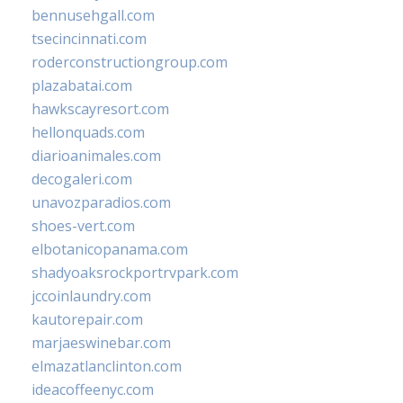
bennusehgall.com
tsecincinnati.com
roderconstructiongroup.com
plazabatai.com
hawkscayresort.com
hellonquads.com
diarioanimales.com
decogaleri.com
unavozparadios.com
shoes-vert.com
elbotanicopanama.com
shadyoaksrockportrvpark.com
jccoinlaundry.com
kautorepair.com
marjaeswinebar.com
elmazatlanclinton.com
ideacoffeenyc.com