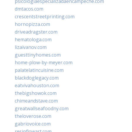
psicologiaespecializadaencampeche.com
dmtacos.com
crescentstreetprinting.com
hornopizza.com
driveadragster.com
hematologa.com
lizaivanov.com
guesttinyhomes.com
home-plow-by-meyer.com
palatelatincuisine.com
blackdoglegacy.com
eatvivahouston.com
thebigshowok.com
chimeandstave.com
greatwallseafoodny.com
theloverose.com
gabriovoice.com
resinflowart.com