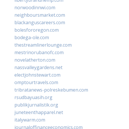
norwoodinnwi.com
neighboursmarket.com
blackanguscareers.com
bolesfororegon.com
bodega-ole.com
thestreamlinerlounge.com
mestrinorubanofc.com
novelatherton.com
nassvalleygardens.net
electjohnstewart.com
omptourtravels.com
tribratanews-polreskebumen.com
rsudbayuasih.org
publikjurnalistik.org
juneteenthapparel.net
italywarm.com
journaloffinanceeconomics.com