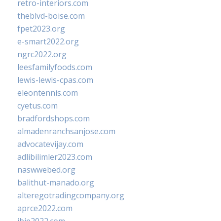
retro-interiors.com
theblvd-boise.com
fpet2023.org
e-smart2022.org
ngrc2022.org
leesfamilyfoods.com
lewis-lewis-cpas.com
eleontennis.com
cyetus.com
bradfordshops.com
almadenranchsanjose.com
advocatevijay.com
adlibilimler2023.com
naswwebed.org
balithut-manado.org
alteregotradingcompany.org
aprce2022.com