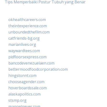
Tips Memperbaiki Postur Tubuh yang Benar
okhealthcareers.com
theintexperience.com
unboundedthefilm.com
catfriends-bg.org
marianlives.org
waywardtees.com
pidfloorsexpress.com
bancodevenezuelaen.com
bettermoodfoodcorporation.com
hingstonnt.com
chooseagender.com
hoverboardssale.com
alaskapolitics.com
stsmp.org
manoelneves.com