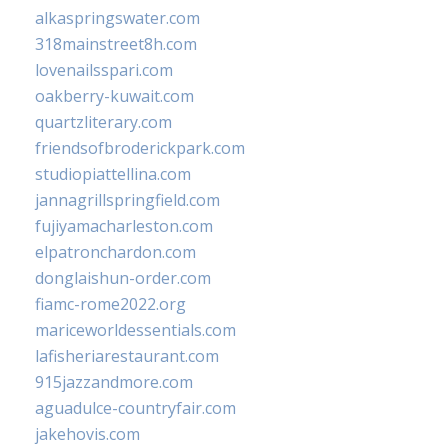
alkaspringswater.com
318mainstreet8h.com
lovenailsspari.com
oakberry-kuwait.com
quartzliterary.com
friendsofbroderickpark.com
studiopiattellina.com
jannagrillspringfield.com
fujiyamacharleston.com
elpatronchardon.com
donglaishun-order.com
fiamc-rome2022.org
mariceworldessentials.com
lafisheriarestaurant.com
915jazzandmore.com
aguadulce-countryfair.com
jakehovis.com