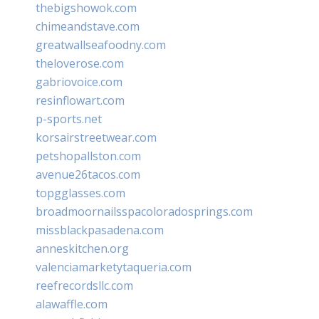
thebigshowok.com
chimeandstave.com
greatwallseafoodny.com
theloverose.com
gabriovoice.com
resinflowart.com
p-sports.net
korsairstreetwear.com
petshopallston.com
avenue26tacos.com
topgglasses.com
broadmoornailsspacoloradosprings.com
missblackpasadena.com
anneskitchen.org
valenciamarketytaqueria.com
reefrecordsllc.com
alawaffle.com