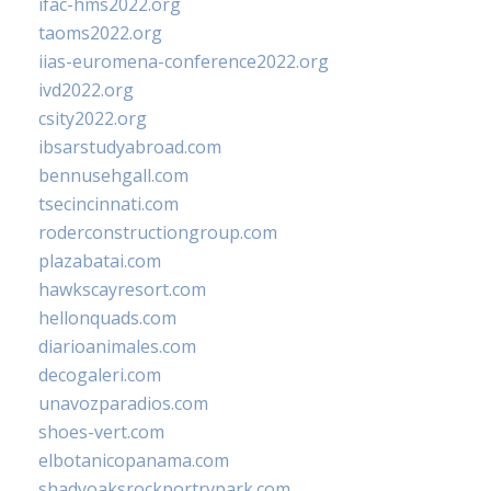
ifac-hms2022.org
taoms2022.org
iias-euromena-conference2022.org
ivd2022.org
csity2022.org
ibsarstudyabroad.com
bennusehgall.com
tsecincinnati.com
roderconstructiongroup.com
plazabatai.com
hawkscayresort.com
hellonquads.com
diarioanimales.com
decogaleri.com
unavozparadios.com
shoes-vert.com
elbotanicopanama.com
shadyoaksrockportrvpark.com