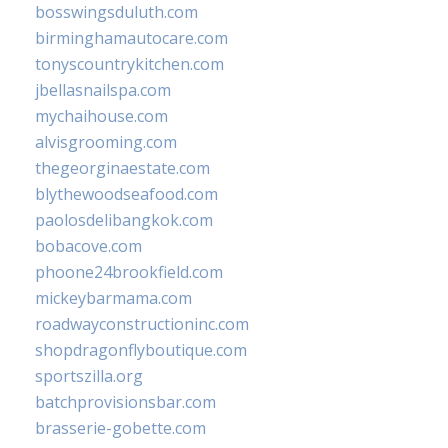
bosswingsduluth.com
birminghamautocare.com
tonyscountrykitchen.com
jbellasnailspa.com
mychaihouse.com
alvisgrooming.com
thegeorginaestate.com
blythewoodseafood.com
paolosdelibangkok.com
bobacove.com
phoone24brookfield.com
mickeybarmama.com
roadwayconstructioninc.com
shopdragonflyboutique.com
sportszilla.org
batchprovisionsbar.com
brasserie-gobette.com