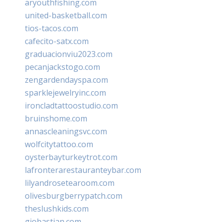
aryouthfishing.com
united-basketball.com
tios-tacos.com
cafecito-satx.com
graduacionviu2023.com
pecanjackstogo.com
zengardendayspa.com
sparklejewelryinc.com
ironcladtattoostudio.com
bruinshome.com
annascleaningsvc.com
wolfcitytattoo.com
oysterbayturkeytrot.com
lafronterarestauranteybar.com
lilyandrosetearoom.com
olivesburgberrypatch.com
theslushkids.com
giobastian.com