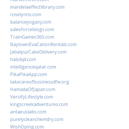
mandelaeffectlibrary.com
roselynns.com
balanceyoganj.com
salesforceblogs.com
TrainGames365.com
BaytownEvaCationRentals.com
JabalpurCakeDelivery.com
halobjd.com
intelligenceqatar.com
PikaPikaApp.com
takecareofbusinessdfw.org
HamadaOfJapan.com
VersifyLifestyle.com
kingscreekadventures.com
antaeuslabs.com
purelycleanchemdry.com
WishOping.com