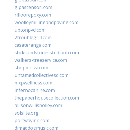
glpascensori.com
rifloorepoxy.com
woolleymillingandpaving.com
uptonpvd.com
2troublegrill.com
casateranga.com
sticksandstonesstudiooh.com
walkers-treeservice.com
shopmossi.com
untamedcollectivesd.com
mxpwellness.com
infernocanine.com
thepaperhousecollection.com
allisonwillisholley.com
solslite.org
portwayinn.com
djmaddogmusic.com