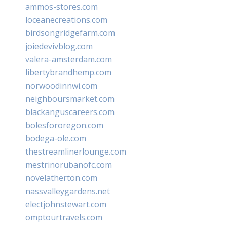
ammos-stores.com
loceanecreations.com
birdsongridgefarm.com
joiedevivblog.com
valera-amsterdam.com
libertybrandhemp.com
norwoodinnwi.com
neighboursmarket.com
blackanguscareers.com
bolesfororegon.com
bodega-ole.com
thestreamlinerlounge.com
mestrinorubanofc.com
novelatherton.com
nassvalleygardens.net
electjohnstewart.com
omptourtravels.com