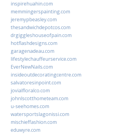
inspirehuahin.com
memmingerspainting.com
jeremypbeasley.com
thesandwichdepotcos.com
drgiggleshouseofpain.com
hotflashdesigns.com
garagenadeau.com
lifestylechauffeurservice.com
EverNewNails.com
insideoutdecoratingcentre.com
salvatoresinpoint.com
jovialfloralco.com
johnlscotthometeam.com
u-seehomes.com
watersportslagonissi.com
mischieffashion.com
eduwyre.com