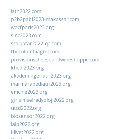
isth2022.com
p2b2pabi2023-makassar.com
wocfparis2023.org
sinc2023.com
scdlqatar2022-qa.com
thecolumbiagrill.com
provisionscheeseandwineshoppe.com
khedi2023.org
akademikgeriatri2023.org
marmarapediatri2023.org
emchie2023.org
girisimselradyoloji2022.org
utcd2022.org
biosensor2022.org
ialp2022.org
klivet2022.org