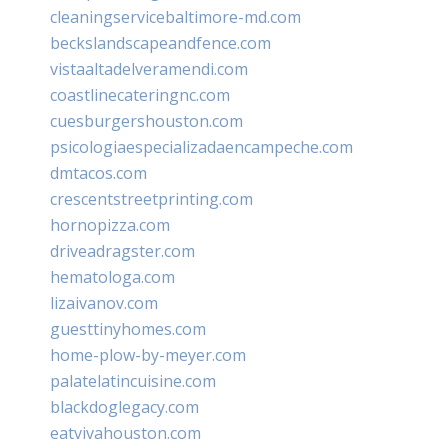
cleaningservicebaltimore-md.com
beckslandscapeandfence.com
vistaaltadelveramendi.com
coastlinecateringnc.com
cuesburgershouston.com
psicologiaespecializadaencampeche.com
dmtacos.com
crescentstreetprinting.com
hornopizza.com
driveadragster.com
hematologa.com
lizaivanov.com
guesttinyhomes.com
home-plow-by-meyer.com
palatelatincuisine.com
blackdoglegacy.com
eatvivahouston.com