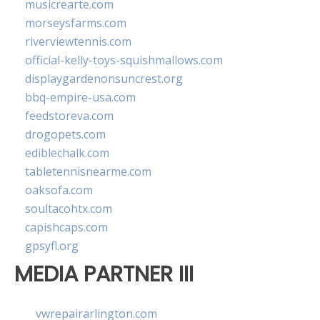
musicrearte.com
morseysfarms.com
riverviewtennis.com
official-kelly-toys-squishmallows.com
displaygardenonsuncrest.org
bbq-empire-usa.com
feedstoreva.com
drogopets.com
ediblechalk.com
tabletennisnearme.com
oaksofa.com
soultacohtx.com
capishcaps.com
gpsyfl.org
MEDIA PARTNER III
vwrepairarlington.com