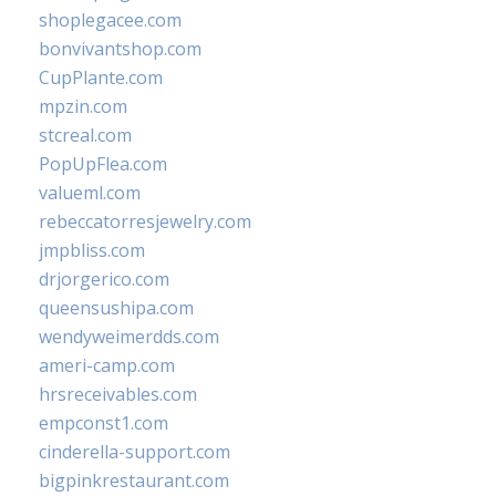
shoplegacee.com
bonvivantshop.com
CupPlante.com
mpzin.com
stcreal.com
PopUpFlea.com
valueml.com
rebeccatorresjewelry.com
jmpbliss.com
drjorgerico.com
queensushipa.com
wendyweimerdds.com
ameri-camp.com
hrsreceivables.com
empconst1.com
cinderella-support.com
bigpinkrestaurant.com