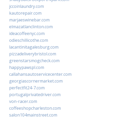
jccoinlaundry.com
kautorepair.com
marjaeswinebar.com
elmazatlanclinton.com
ideacoffeenyc.com
odieschillicothe.com
lacantinitagalesburg.com
pizzadeliverybristol.com
greenstarsmogcheck.com
happypawspl.com
callahansautoservicecenter.com
georgiascornermarket.com
perfectfit24-7.com
portugalprivatedriver.com
von-racer.com
coffeeshopcharleston.com
salon104mainstreet.com