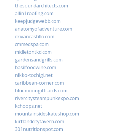
thesoundarchitects.com
allin1roofing.com
keepjudgewebb.com
anatomyofadventure.com
drivancastillo.com
cmmedspa.com
midletontkd.com
gardensandgrills.com
basilfoodwine.com
nikko-tochigi.net
caribbean-corner.com
bluemoongiftcards.com
rivercitysteampunkexpo.com
kchoops.net
mountainsideskateshop.com
kirtlandcitytavern.com
301nutritionspot.com