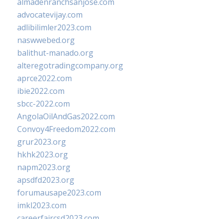
almadenranchsanjose.com
advocatevijay.com
adlibilimler2023.com
naswwebed.org
balithut-manado.org
alteregotradingcompany.org
aprce2022.com
ibie2022.com
sbcc-2022.com
AngolaOilAndGas2022.com
Convoy4Freedom2022.com
grur2023.org
hkhk2023.org
napm2023.org
apsdfd2023.org
forumausape2023.com
imkl2023.com
careerfaircsd2023.com