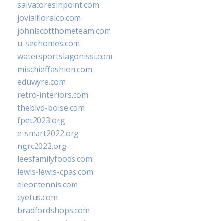
salvatoresinpoint.com
jovialfloralco.com
johnlscotthometeam.com
u-seehomes.com
watersportslagonissi.com
mischieffashion.com
eduwyre.com
retro-interiors.com
theblvd-boise.com
fpet2023.org
e-smart2022.org
ngrc2022.org
leesfamilyfoods.com
lewis-lewis-cpas.com
eleontennis.com
cyetus.com
bradfordshops.com