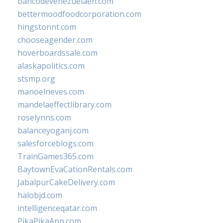
bancodevenezuelaen.com
bettermoodfoodcorporation.com
hingstonnt.com
chooseagender.com
hoverboardssale.com
alaskapolitics.com
stsmp.org
manoelneves.com
mandelaeffectlibrary.com
roselynns.com
balanceyoganj.com
salesforceblogs.com
TrainGames365.com
BaytownEvaCationRentals.com
JabalpurCakeDelivery.com
halobjd.com
intelligenceqatar.com
PikaPikaApp.com