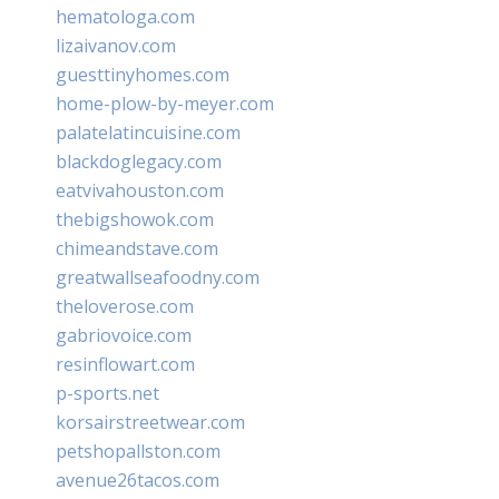
hematologa.com
lizaivanov.com
guesttinyhomes.com
home-plow-by-meyer.com
palatelatincuisine.com
blackdoglegacy.com
eatvivahouston.com
thebigshowok.com
chimeandstave.com
greatwallseafoodny.com
theloverose.com
gabriovoice.com
resinflowart.com
p-sports.net
korsairstreetwear.com
petshopallston.com
avenue26tacos.com