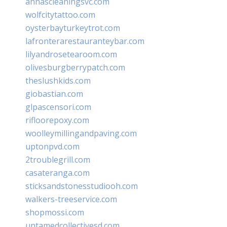
annascleaningsvc.com
wolfcitytattoo.com
oysterbayturkeytrot.com
lafronterarestauranteybar.com
lilyandrosetearoom.com
olivesburgberrypatch.com
theslushkids.com
giobastian.com
glpascensori.com
rifloorepoxy.com
woolleymillingandpaving.com
uptonpvd.com
2troublegrill.com
casateranga.com
sticksandstonesstudiooh.com
walkers-treeservice.com
shopmossi.com
untamedcollectivesd.com