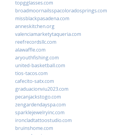
topgglasses.com
broadmoornailsspacoloradosprings.com
missblackpasadena.com
anneskitchen.org
valenciamarketytaqueria.com
reefrecordsllc.com
alawaffle.com
aryouthfishing.com
united-basketball.com
tios-tacos.com
cafecito-satx.com
graduacionviu2023.com
pecanjackstogo.com
zengardendayspa.com
sparklejewelryinc.com
ironcladtattoostudio.com
bruinshome.com