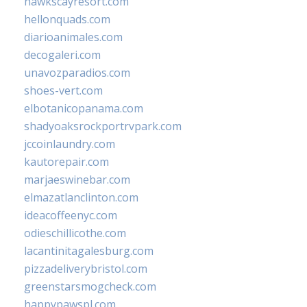
hawkscayresort.com
hellonquads.com
diarioanimales.com
decogaleri.com
unavozparadios.com
shoes-vert.com
elbotanicopanama.com
shadyoaksrockportrvpark.com
jccoinlaundry.com
kautorepair.com
marjaeswinebar.com
elmazatlanclinton.com
ideacoffeenyc.com
odieschillicothe.com
lacantinitagalesburg.com
pizzadeliverybristol.com
greenstarsmogcheck.com
happypawspl.com