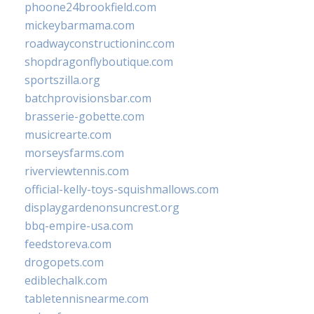
phoone24brookfield.com
mickeybarmama.com
roadwayconstructioninc.com
shopdragonflyboutique.com
sportszilla.org
batchprovisionsbar.com
brasserie-gobette.com
musicrearte.com
morseysfarms.com
riverviewtennis.com
official-kelly-toys-squishmallows.com
displaygardenonsuncrest.org
bbq-empire-usa.com
feedstoreva.com
drogopets.com
ediblechalk.com
tabletennisnearme.com