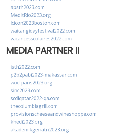
apsth2023.com
MedItRio2023.org
lcicon2023boston.com
waitangidayfestival2022.com
vacancesscolaires2022.com
MEDIA PARTNER II
isth2022.com
p2b2pabi2023-makassar.com
wocfparis2023.org
sinc2023.com
scdlqatar2022-qa.com
thecolumbiagrill.com
provisionscheeseandwineshoppe.com
khedi2023.org
akademikgeriatri2023.org