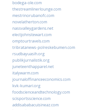
bodega-ole.com
thestreamlinerlounge.com
mestrinorubanofc.com
novelatherton.com
nassvalleygardens.net
electjohnstewart.com
omptourtravels.com
tribratanews-polreskebumen.com
rsudbayuasih.org
publikjurnalistik.org
juneteenthapparel.net
italywarm.com
journaloffinanceeconomics.com
kvk-kumari.org
foodscienceandtechnology.com
scisportsscience.com
addisababacuisineaz.com