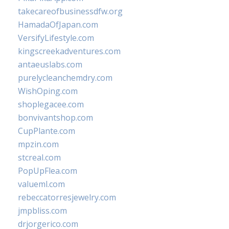
takecareofbusinessdfw.org
HamadaOfJapan.com
VersifyLifestyle.com
kingscreekadventures.com
antaeuslabs.com
purelycleanchemdry.com
WishOping.com
shoplegacee.com
bonvivantshop.com
CupPlante.com
mpzin.com
stcreal.com
PopUpFlea.com
valueml.com
rebeccatorresjewelry.com
jmpbliss.com
drjorgerico.com