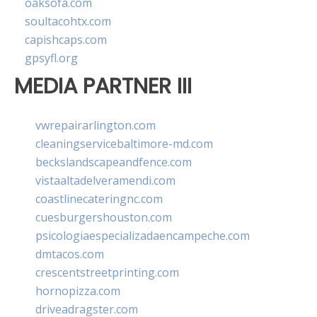
oaksofa.com
soultacohtx.com
capishcaps.com
gpsyfl.org
MEDIA PARTNER III
vwrepairarlington.com
cleaningservicebaltimore-md.com
beckslandscapeandfence.com
vistaaltadelveramendi.com
coastlinecateringnc.com
cuesburgershouston.com
psicologiaespecializadaencampeche.com
dmtacos.com
crescentstreetprinting.com
hornopizza.com
driveadragster.com