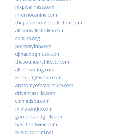
mxpwellness.com
infernocanine.com
thepaperhousecollection.com
allisonwillisholley.com
solslite.org
portwayinn.com
djmaddogmusic.com
thesoundarchitects.com
allin1roofing.com
keepjudgewebb.com
anatomyofadventure.com
drivancastillo.com
cmmedspa.com
midletontkd.com
gardensandgrills.com
basilfoodwine.com
nikko-tochigi.net