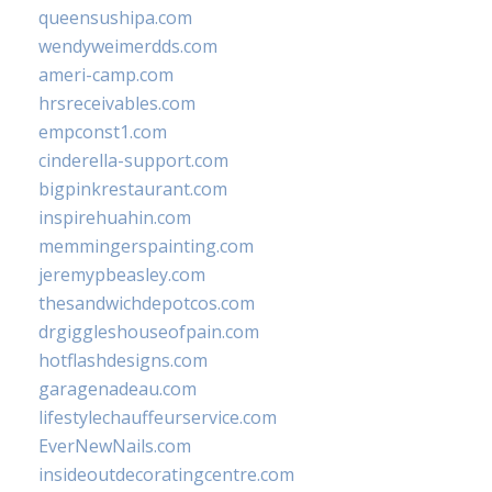
queensushipa.com
wendyweimerdds.com
ameri-camp.com
hrsreceivables.com
empconst1.com
cinderella-support.com
bigpinkrestaurant.com
inspirehuahin.com
memmingerspainting.com
jeremypbeasley.com
thesandwichdepotcos.com
drgiggleshouseofpain.com
hotflashdesigns.com
garagenadeau.com
lifestylechauffeurservice.com
EverNewNails.com
insideoutdecoratingcentre.com