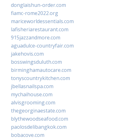
donglaishun-order.com
fiamc-rome2022.org
mariceworldessentials.com
lafisheriarestaurant.com
915jazzandmore.com
aguadulce-countryfair.com
jakehovis.com
bosswingsduluth.com
birminghamautocare.com
tonyscountrykitchen.com
jbellasnailspa.com
mychaihouse.com
alvisgrooming.com
thegeorginaestate.com
blythewoodseafood.com
paolosdelibangkok.com
bobacove.com